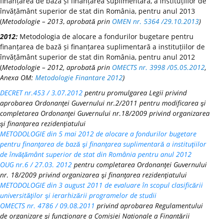
finanțarea de bază și finanțarea suplimentară, a instituțiilor de
învățământ superior de stat din România, pentru anul 2013
(
Metodologie – 2013
,
aprobată prin
OMEN nr. 5364 /29.10.2013
)
2012:
Metodologia de alocare a fondurilor bugetare pentru
finanțarea de bază și finanțarea suplimentară a instituțiilor de
învățământ superior de stat din România, pentru anul 2012
(
Metodologie – 2012, aprobată prin
OMECTS nr. 3998 /05.05.2012
,
Anexa OM:
Metodologie Finantare 2012
)
DECRET nr.453 / 3.07.2012
pentru promulgarea Legii privind
aprobarea Ordonanţei Guvernului nr.2/2011 pentru modificarea şi
completarea Ordonanţei Guvernului nr.18/2009 privind organizarea
şi finanţarea rezidenţiatului
METODOLOGIE din 5 mai 2012 de alocare a fondurilor bugetare
pentru finanţarea de bază şi finanţarea suplimentară a instituţiilor
de învăţământ superior de stat din România pentru anul 2012
OUG nr.6 / 27.03. 2012
pentru completarea Ordonanţei Guvernului
nr. 18/2009 privind organizarea şi finanţarea rezidenţiatului
METODOLOGIE din 3 august 2011 de evaluare în scopul clasificării
universităţilor şi ierarhizării programelor de studii
OMECTS nr. 4786 / 09.08.2011
privind aprobarea Regulamentului
de organizare şi funcţionare a Comisiei Naționale a Finanțării