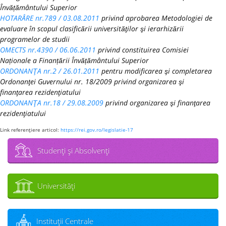
Învățământului Superior
HOTARÂRE nr.789 / 03.08.2011
privind aprobarea Metodologiei de
evaluare în scopul clasificării universităţilor şi ierarhizării
programelor de studii
OMECTS nr.4390 / 06.06.2011
privind constituirea Comisiei
Naționale a Finanțării Învățământului Superior
ORDONANŢA nr.2 / 26.01.2011
pentru modificarea şi completarea
Ordonanţei Guvernului nr. 18/2009 privind organizarea şi
finanţarea rezidenţiatului
ORDONANŢA nr.18 / 29.08.2009
privind organizarea şi finanţarea
rezidenţiatului
Link referenţiere articol:
https://rei.gov.ro/legislatie-17
Studenţi şi Absolvenţi
Universităţi
Instituţii Centrale