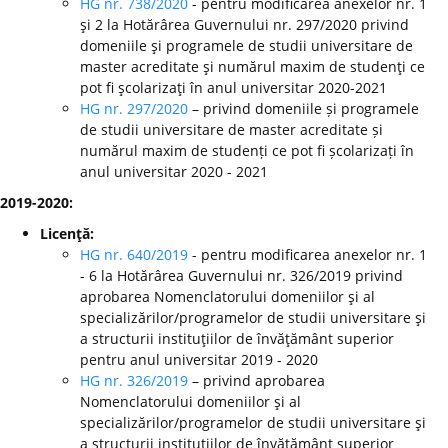
HG nr. 738/2020
- pentru modificarea anexelor nr. 1
şi 2 la Hotărârea Guvernului nr. 297/2020 privind
domeniile şi programele de studii universitare de
master acreditate şi numărul maxim de studenţi ce
pot fi şcolarizaţi în anul universitar 2020-2021
HG nr. 297/2020
– privind domeniile și programele
de studii universitare de master acreditate și
numărul maxim de studenți ce pot fi școlarizați în
anul universitar 2020 - 2021
2019-2020:
Licenţă:
HG nr. 640/2019
- pentru modificarea anexelor nr. 1
- 6 la Hotărârea Guvernului nr. 326/2019 privind
aprobarea Nomenclatorului domeniilor şi al
specializărilor/programelor de studii universitare şi
a structurii instituţiilor de învăţământ superior
pentru anul universitar 2019 - 2020
HG nr. 326/2019
– privind aprobarea
Nomenclatorului domeniilor şi al
specializărilor/programelor de studii universitare şi
a structurii instituţiilor de învăţământ superior