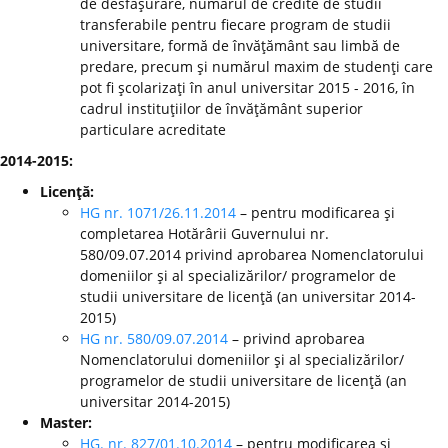
de desfăşurare, numărul de credite de studii
transferabile pentru fiecare program de studii
universitare, formă de învăţământ sau limbă de
predare, precum şi numărul maxim de studenţi care
pot fi şcolarizaţi în anul universitar 2015 - 2016, în
cadrul instituţiilor de învăţământ superior
particulare acreditate
2014-2015:
Licenţă:
HG nr. 1071/26.11.2014
– pentru modificarea şi
completarea Hotărârii Guvernului nr.
580/09.07.2014 privind aprobarea Nomenclatorului
domeniilor şi al specializărilor/ programelor de
studii universitare de licenţă (an universitar 2014-
2015)
HG nr. 580/09.07.2014
– privind aprobarea
Nomenclatorului domeniilor şi al specializărilor/
programelor de studii universitare de licenţă (an
universitar 2014-2015)
Master:
HG. nr. 827/01.10.2014
– pentru modificarea şi