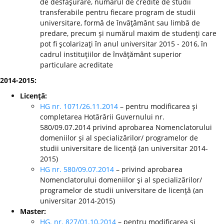
de desfăşurare, numărul de credite de studii
transferabile pentru fiecare program de studii
universitare, formă de învăţământ sau limbă de
predare, precum şi numărul maxim de studenţi care
pot fi şcolarizaţi în anul universitar 2015 - 2016, în
cadrul instituţiilor de învăţământ superior
particulare acreditate
2014-2015:
Licenţă:
HG nr. 1071/26.11.2014
– pentru modificarea şi
completarea Hotărârii Guvernului nr.
580/09.07.2014 privind aprobarea Nomenclatorului
domeniilor şi al specializărilor/ programelor de
studii universitare de licenţă (an universitar 2014-
2015)
HG nr. 580/09.07.2014
– privind aprobarea
Nomenclatorului domeniilor şi al specializărilor/
programelor de studii universitare de licenţă (an
universitar 2014-2015)
Master:
HG. nr. 827/01.10.2014
– pentru modificarea şi