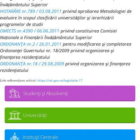
Învățământului Superior
HOTARÂRE nr.789 / 03.08.2011
privind aprobarea Metodologiei de
evaluare în scopul clasificării universităţilor şi ierarhizării
programelor de studii
OMECTS nr.4390 / 06.06.2011
privind constituirea Comisiei
Naționale a Finanțării Învățământului Superior
ORDONANŢA nr.2 / 26.01.2011
pentru modificarea şi completarea
Ordonanţei Guvernului nr. 18/2009 privind organizarea şi
finanţarea rezidenţiatului
ORDONANŢA nr.18 / 29.08.2009
privind organizarea şi finanţarea
rezidenţiatului
Link referenţiere articol:
https://rei.gov.ro/legislatie-17
Studenţi şi Absolvenţi
Universităţi
Instituţii Centrale