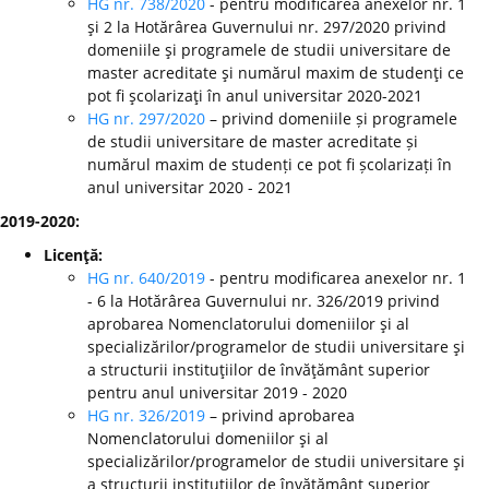
HG nr. 738/2020
- pentru modificarea anexelor nr. 1
şi 2 la Hotărârea Guvernului nr. 297/2020 privind
domeniile şi programele de studii universitare de
master acreditate şi numărul maxim de studenţi ce
pot fi şcolarizaţi în anul universitar 2020-2021
HG nr. 297/2020
– privind domeniile și programele
de studii universitare de master acreditate și
numărul maxim de studenți ce pot fi școlarizați în
anul universitar 2020 - 2021
2019-2020:
Licenţă:
HG nr. 640/2019
- pentru modificarea anexelor nr. 1
- 6 la Hotărârea Guvernului nr. 326/2019 privind
aprobarea Nomenclatorului domeniilor şi al
specializărilor/programelor de studii universitare şi
a structurii instituţiilor de învăţământ superior
pentru anul universitar 2019 - 2020
HG nr. 326/2019
– privind aprobarea
Nomenclatorului domeniilor şi al
specializărilor/programelor de studii universitare şi
a structurii instituţiilor de învăţământ superior