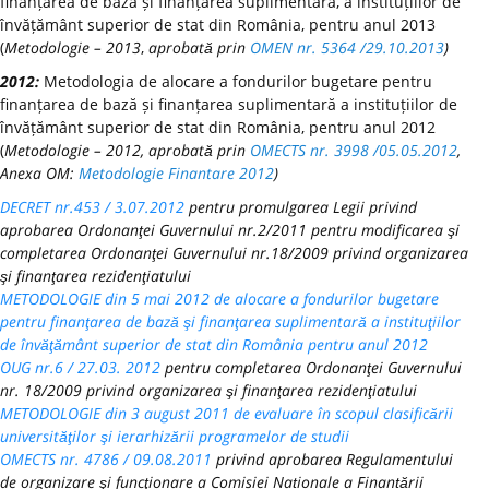
finanțarea de bază și finanțarea suplimentară, a instituțiilor de
învățământ superior de stat din România, pentru anul 2013
(
Metodologie – 2013
,
aprobată prin
OMEN nr. 5364 /29.10.2013
)
2012:
Metodologia de alocare a fondurilor bugetare pentru
finanțarea de bază și finanțarea suplimentară a instituțiilor de
învățământ superior de stat din România, pentru anul 2012
(
Metodologie – 2012, aprobată prin
OMECTS nr. 3998 /05.05.2012
,
Anexa OM:
Metodologie Finantare 2012
)
DECRET nr.453 / 3.07.2012
pentru promulgarea Legii privind
aprobarea Ordonanţei Guvernului nr.2/2011 pentru modificarea şi
completarea Ordonanţei Guvernului nr.18/2009 privind organizarea
şi finanţarea rezidenţiatului
METODOLOGIE din 5 mai 2012 de alocare a fondurilor bugetare
pentru finanţarea de bază şi finanţarea suplimentară a instituţiilor
de învăţământ superior de stat din România pentru anul 2012
OUG nr.6 / 27.03. 2012
pentru completarea Ordonanţei Guvernului
nr. 18/2009 privind organizarea şi finanţarea rezidenţiatului
METODOLOGIE din 3 august 2011 de evaluare în scopul clasificării
universităţilor şi ierarhizării programelor de studii
OMECTS nr. 4786 / 09.08.2011
privind aprobarea Regulamentului
de organizare şi funcţionare a Comisiei Naționale a Finanțării