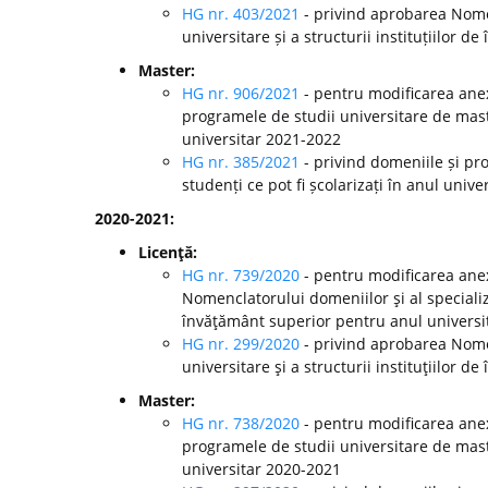
HG nr. 403/2021
- privind aprobarea Nomen
universitare și a structurii instituțiilor
Master:
HG nr. 906/2021
- pentru modificarea anex
programele de studii universitare de mast
universitar 2021-2022
HG nr. 385/2021
- privind domeniile și pr
studenți ce pot fi școlarizați în anul univ
2020-2021:
Licenţă:
HG nr. 739/2020
- pentru modificarea anex
Nomenclatorului domeniilor şi al specializă
învăţământ superior pentru anul universi
HG nr. 299/2020
-
privind aprobarea Nomen
universitare şi a structurii instituţiilor
Master:
HG nr. 738/2020
- pentru modificarea anex
programele de studii universitare de mast
universitar 2020-2021