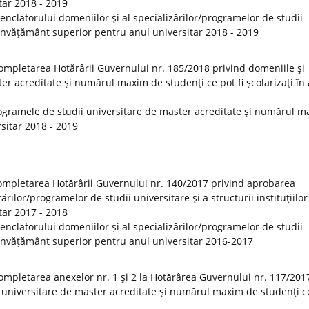
tar 2018 - 2019
clatorului domeniilor şi al specializărilor/programelor de studii
de învăţământ superior pentru anul universitar 2018 - 2019
ompletarea Hotărârii Guvernului nr. 185/2018 privind domeniile şi
er acreditate şi numărul maxim de studenţi ce pot fi şcolarizaţi în
ogramele de studii universitare de master acreditate şi numărul 
rsitar 2018 - 2019
ompletarea Hotărârii Guvernului nr. 140/2017 privind aprobarea
rilor/programelor de studii universitare şi a structurii instituţiilor
tar 2017 - 2018
clatorului domeniilor și al specializărilor/programelor de studii
 de învățământ superior pentru anul universitar 2016-2017
ompletarea anexelor nr. 1 şi 2 la Hotărârea Guvernului nr. 117/201
 universitare de master acreditate şi numărul maxim de studenţi ce