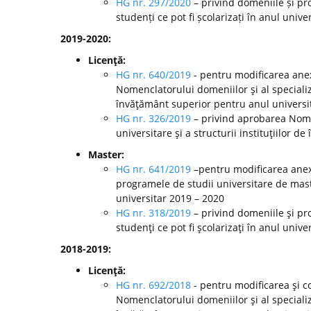
HG nr. 297/2020
– privind domeniile și pr
studenți ce pot fi școlarizați în anul unive
2019-2020:
Licenţă:
HG nr. 640/2019
- pentru modificarea anex
Nomenclatorului domeniilor şi al specializă
învăţământ superior pentru anul universi
HG nr. 326/2019
– privind aprobarea Nomen
universitare şi a structurii instituţiilor 
Master:
HG nr. 641/2019
–pentru modificarea anexe
programele de studii universitare de mast
universitar 2019 – 2020
HG nr. 318/2019
– privind domeniile şi pr
studenţi ce pot fi şcolarizaţi în anul unive
2018-2019:
Licenţă:
HG nr. 692/2018
- pentru modificarea şi c
Nomenclatorului domeniilor şi al specializă