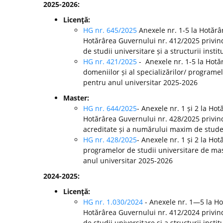
2025-2026:
Licenţă:
HG nr. 645/2025
Anexele nr. 1-5 la Hotărâ
Hotărârea Guvernului nr. 412/2025 privin
de studii universitare și a structurii inst
HG nr. 421/2025
- Anexele nr. 1-5 la Hot
domeniilor și al specializărilor/ programel
pentru anul universitar 2025-2026
Master:
HG nr. 644/2025
- Anexele nr. 1 și 2 la Ho
Hotărârea Guvernului nr. 428/2025 privin
acreditate și a numărului maxim de studenț
HG nr. 428/2025
- Anexele nr. 1 și 2 la H
programelor de studii universitare de mast
anul universitar 2025-2026
2024-2025:
Licenţă:
HG nr. 1.030/2024
- Anexele nr. 1—5 la H
Hotărârea Guvernului nr. 412/2024 privin
de studii universitare și a structurii ins