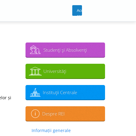
Acces
cont
Studenţi şi Absolvenţi
Universităţi
Instituţii Centrale
lor și
Despre REI
Informații generale