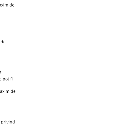
maxim de
 de
6
 pot fi
maxim de
 privind