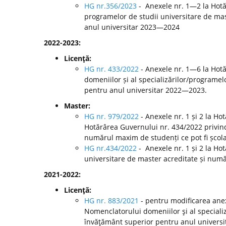
HG nr.356/2023
- Anexele nr. 1—2 la Hotă
programelor de studii universitare de mast
anul universitar 2023—2024
2022-2023:
Licenţă:
HG nr. 433/2022
- Anexele nr. 1—6 la Hot
domeniilor și al specializărilor/programelo
pentru anul universitar 2022—2023.
Master:
HG nr. 979/2022
- Anexele nr. 1 și 2 la H
Hotărârea Guvernului nr. 434/2022 privind
numărul maxim de studenți ce pot fi școla
HG nr.434/2022
- Anexele nr. 1 și 2 la Ho
universitare de master acreditate și numă
2021-2022:
Licenţă:
HG nr. 883/2021
- pentru modificarea anex
Nomenclatorului domeniilor şi al specializă
învăţământ superior pentru anul universi