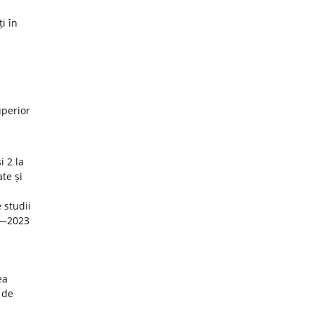
i în
uperior
i 2 la
te și
 studii
22—2023
ea
 de