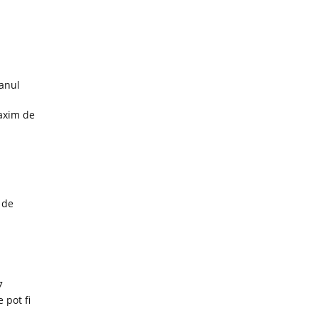
 anul
maxim de
 de
7
 pot fi