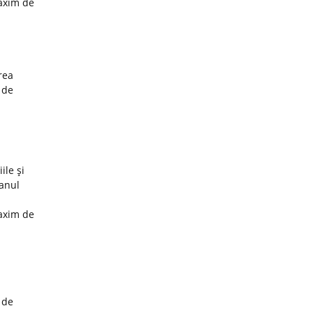
maxim de
rea
 de
ile şi
 anul
maxim de
 de