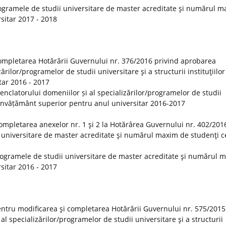
ogramele de studii universitare de master acreditate şi numărul 
rsitar 2017 - 2018
ompletarea Hotărârii Guvernului nr. 376/2016 privind aprobarea
rilor/programelor de studii universitare şi a structurii instituţiilor
tar 2016 - 2017
clatorului domeniilor și al specializărilor/programelor de studii
 de învățământ superior pentru anul universitar 2016-2017
ompletarea anexelor nr. 1 şi 2 la Hotărârea Guvernului nr. 402/201
 universitare de master acreditate şi numărul maxim de studenţi ce
rogramele de studii universitare de master acreditate şi numărul 
rsitar 2016 - 2017
ntru modificarea şi completarea Hotărârii Guvernului nr. 575/2015
 specializărilor/programelor de studii universitare şi a structurii