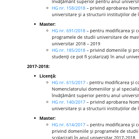
învăţământ superior pentru anul universi
HG nr. 158/2018
– privind aprobarea Nomen
universitare şi a structurii instituţiilor 
Master:
HG nr. 691/2018
– pentru modificarea şi c
programele de studii universitare de mast
universitar 2018 – 2019
HG nr. 185/2018
– privind domeniile şi pr
studenţi ce pot fi şcolarizaţi în anul unive
2017-2018:
Licenţă:
HG nr. 615/2017
- pentru modificarea şi c
Nomenclatorului domeniilor şi al specializă
învăţământ superior pentru anul universi
HG nr. 140/2017
– privind aprobarea Nomen
universitare și a structurii instituțiilor
Master:
HG nr. 614/2017
– pentru modificarea şi c
privind domeniile şi programele de studii
şcolarizaţi în anul universitar 2017-2018