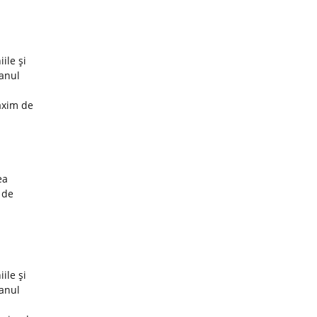
ile şi
 anul
axim de
ea
 de
ile şi
 anul