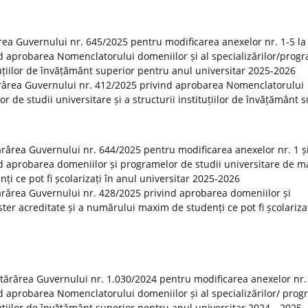
rea Guvernului nr. 645/2025 pentru modificarea anexelor nr. 1-5 la
d aprobarea Nomenclatorului domeniilor și al specializărilor/prog
ituțiilor de învățământ superior pentru anul universitar 2025-2026
ărârea Guvernului nr. 412/2025 privind aprobarea Nomenclatorului
or de studii universitare și a structurii instituțiilor de învățământ 
tărârea Guvernului nr. 644/2025 pentru modificarea anexelor nr. 1 și
d aprobarea domeniilor și programelor de studii universitare de m
i ce pot fi școlarizați în anul universitar 2025-2026
otărârea Guvernului nr. 428/2025 privind aprobarea domeniilor și
er acreditate și a numărului maxim de studenți ce pot fi școlarizaț
otărârea Guvernului nr. 1.030/2024 pentru modificarea anexelor nr.
d aprobarea Nomenclatorului domeniilor și al specializărilor/ prog
tituțiilor de învățământ superior pentru anul universitar 2024—2025