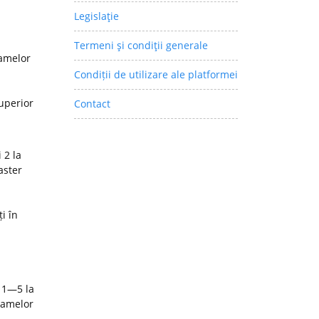
Legislaţie
Termeni şi condiţii generale
ramelor
Condiții de utilizare ale platformei
superior
Contact
 2 la
aster
i în
 1—5 la
ramelor