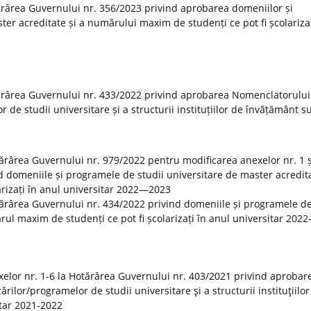
rârea Guvernului nr. 356/2023 privind aprobarea domeniilor și
er acreditate și a numărului maxim de studenți ce pot fi școlarizaț
ărârea Guvernului nr. 433/2022 privind aprobarea Nomenclatorului
r de studii universitare și a structurii instituțiilor de învățământ s
otărârea Guvernului nr. 979/2022 pentru modificarea anexelor nr. 1 ș
 domeniile și programele de studii universitare de master acredita
rizați în anul universitar 2022—2023
tărârea Guvernului nr. 434/2022 privind domeniile și programele de
rul maxim de studenți ce pot fi școlarizați în anul universitar 20
elor nr. 1-6 la Hotărârea Guvernului nr. 403/2021 privind aprobar
rilor/programelor de studii universitare şi a structurii instituţiilor
tar 2021-2022