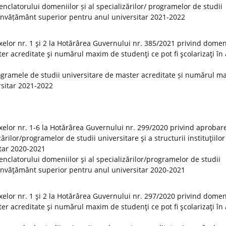
clatorului domeniilor și al specializărilor/ programelor de studii
 de învățământ superior pentru anul universitar 2021-2022
elor nr. 1 şi 2 la Hotărârea Guvernului nr. 385/2021 privind domeni
er acreditate şi numărul maxim de studenţi ce pot fi şcolarizaţi în
ogramele de studii universitare de master acreditate și numărul m
ersitar 2021-2022
elor nr. 1-6 la Hotărârea Guvernului nr. 299/2020 privind aprobar
rilor/programelor de studii universitare şi a structurii instituţiilor
tar 2020-2021
clatorului domeniilor şi al specializărilor/programelor de studii
 de învăţământ superior pentru anul universitar 2020-2021
elor nr. 1 şi 2 la Hotărârea Guvernului nr. 297/2020 privind domeni
er acreditate şi numărul maxim de studenţi ce pot fi şcolarizaţi în