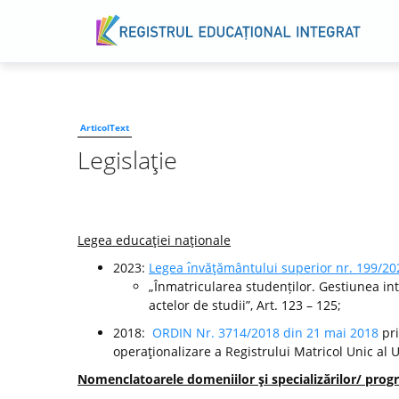
ArticolText
Legislaţie
Legea educaţiei naţionale
2023:
Legea ı̂nvăţământului superior nr. 199/20
„Înmatricularea studenților. Gestiunea int
actelor de studii”, Art. 123 – 125;
2018:
ORDIN Nr. 3714/2018 din 21 mai 2018
pri
operaţionalizare a Registrului Matricol Unic al 
Nomenclatoarele domeniilor şi specializărilor/ progr