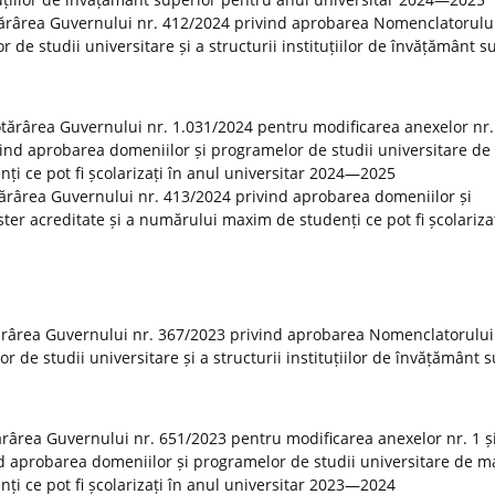
tărârea Guvernului nr. 412/2024 privind aprobarea Nomenclatorulu
r de studii universitare și a structurii instituțiilor de învățământ s
Hotărârea Guvernului nr. 1.031/2024 pentru modificarea anexelor nr. 
vind aprobarea domeniilor și programelor de studii universitare de
ți ce pot fi școlarizați în anul universitar 2024—2025
otărârea Guvernului nr. 413/2024 privind aprobarea domeniilor și
er acreditate și a numărului maxim de studenți ce pot fi școlarizaț
ărârea Guvernului nr. 367/2023 privind aprobarea Nomenclatorului
or de studii universitare și a structurii instituțiilor de învățământ 
tărârea Guvernului nr. 651/2023 pentru modificarea anexelor nr. 1 și
d aprobarea domeniilor și programelor de studii universitare de m
ți ce pot fi școlarizați în anul universitar 2023—2024