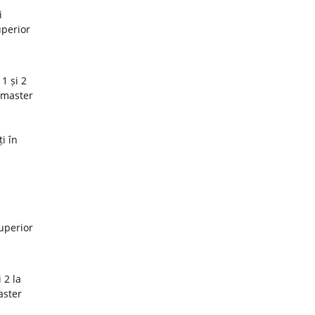
i
uperior
1 și 2
 master
i în
superior
 2 la
aster