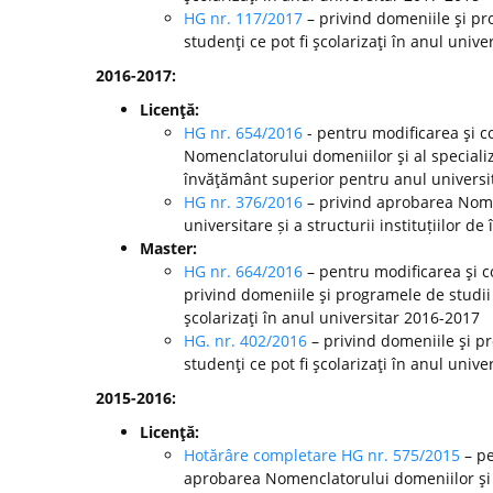
HG nr. 117/2017
– privind domeniile şi pr
studenţi ce pot fi şcolarizaţi în anul unive
2016-2017:
Licenţă:
HG nr. 654/2016
- pentru modificarea şi c
Nomenclatorului domeniilor şi al specializă
învăţământ superior pentru anul universi
HG nr. 376/2016
– privind aprobarea Nomen
universitare și a structurii instituțiilor
Master:
HG nr. 664/2016
– pentru modificarea şi c
privind domeniile şi programele de studii
şcolarizaţi în anul universitar 2016-2017
HG. nr. 402/2016
– privind domeniile şi p
studenţi ce pot fi şcolarizaţi în anul unive
2015-2016:
Licenţă:
Hotărâre completare HG nr. 575/2015
– pe
aprobarea Nomenclatorului domeniilor şi al