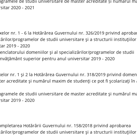
ogramele de studii universitare de master acreditate și numărul 
rsitar 2020 - 2021
elor nr. 1 - 6 la Hotărârea Guvernului nr. 326/2019 privind aproba
rilor/programelor de studii universitare şi a structurii instituţiilor
tar 2019 - 2020
clatorului domeniilor şi al specializărilor/programelor de studii
de învăţământ superior pentru anul universitar 2019 - 2020
lor nr. 1 şi 2 la Hotărârea Guvernului nr. 318/2019 privind domeni
er acreditate şi numărul maxim de studenţi ce pot fi şcolarizaţi în
ogramele de studii universitare de master acreditate şi numărul 
rsitar 2019 - 2020
ompletarea Hotărârii Guvernului nr. 158/2018 privind aprobarea
rilor/programelor de studii universitare şi a structurii instituţiilor