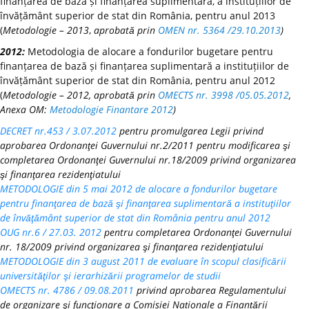
finanțarea de bază și finanțarea suplimentară, a instituțiilor de
învățământ superior de stat din România, pentru anul 2013
(
Metodologie – 2013
,
aprobată prin
OMEN nr. 5364 /29.10.2013
)
2012:
Metodologia de alocare a fondurilor bugetare pentru
finanțarea de bază și finanțarea suplimentară a instituțiilor de
învățământ superior de stat din România, pentru anul 2012
(
Metodologie – 2012, aprobată prin
OMECTS nr. 3998 /05.05.2012
,
Anexa OM:
Metodologie Finantare 2012
)
DECRET nr.453 / 3.07.2012
pentru promulgarea Legii privind
aprobarea Ordonanţei Guvernului nr.2/2011 pentru modificarea şi
completarea Ordonanţei Guvernului nr.18/2009 privind organizarea
şi finanţarea rezidenţiatului
METODOLOGIE din 5 mai 2012 de alocare a fondurilor bugetare
pentru finanţarea de bază şi finanţarea suplimentară a instituţiilor
de învăţământ superior de stat din România pentru anul 2012
OUG nr.6 / 27.03. 2012
pentru completarea Ordonanţei Guvernului
nr. 18/2009 privind organizarea şi finanţarea rezidenţiatului
METODOLOGIE din 3 august 2011 de evaluare în scopul clasificării
universităţilor şi ierarhizării programelor de studii
OMECTS nr. 4786 / 09.08.2011
privind aprobarea Regulamentului
de organizare şi funcţionare a Comisiei Naționale a Finanțării