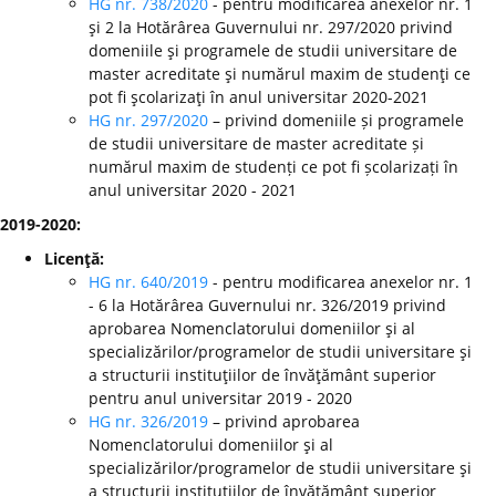
HG nr. 738/2020
- pentru modificarea anexelor nr. 1
şi 2 la Hotărârea Guvernului nr. 297/2020 privind
domeniile şi programele de studii universitare de
master acreditate şi numărul maxim de studenţi ce
pot fi şcolarizaţi în anul universitar 2020-2021
HG nr. 297/2020
– privind domeniile și programele
de studii universitare de master acreditate și
numărul maxim de studenți ce pot fi școlarizați în
anul universitar 2020 - 2021
2019-2020:
Licenţă:
HG nr. 640/2019
- pentru modificarea anexelor nr. 1
- 6 la Hotărârea Guvernului nr. 326/2019 privind
aprobarea Nomenclatorului domeniilor şi al
specializărilor/programelor de studii universitare şi
a structurii instituţiilor de învăţământ superior
pentru anul universitar 2019 - 2020
HG nr. 326/2019
– privind aprobarea
Nomenclatorului domeniilor şi al
specializărilor/programelor de studii universitare şi
a structurii instituţiilor de învăţământ superior