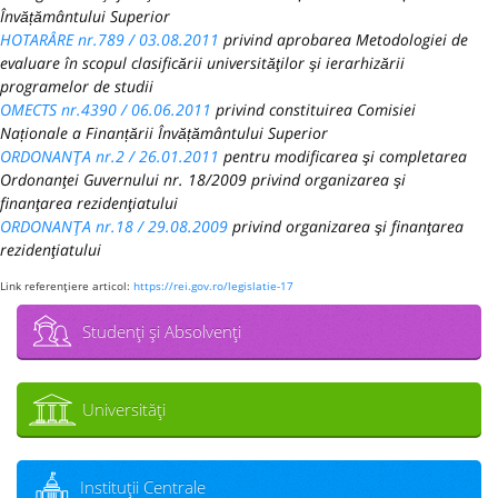
Învățământului Superior
HOTARÂRE nr.789 / 03.08.2011
privind aprobarea Metodologiei de
evaluare în scopul clasificării universităţilor şi ierarhizării
programelor de studii
OMECTS nr.4390 / 06.06.2011
privind constituirea Comisiei
Naționale a Finanțării Învățământului Superior
ORDONANŢA nr.2 / 26.01.2011
pentru modificarea şi completarea
Ordonanţei Guvernului nr. 18/2009 privind organizarea şi
finanţarea rezidenţiatului
ORDONANŢA nr.18 / 29.08.2009
privind organizarea şi finanţarea
rezidenţiatului
Link referenţiere articol:
https://rei.gov.ro/legislatie-17
Studenţi şi Absolvenţi
Universităţi
Instituţii Centrale