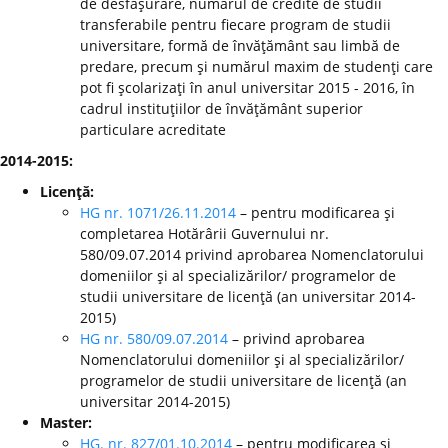
de desfăşurare, numărul de credite de studii
transferabile pentru fiecare program de studii
universitare, formă de învăţământ sau limbă de
predare, precum şi numărul maxim de studenţi care
pot fi şcolarizaţi în anul universitar 2015 - 2016, în
cadrul instituţiilor de învăţământ superior
particulare acreditate
2014-2015:
Licenţă:
HG nr. 1071/26.11.2014
– pentru modificarea şi
completarea Hotărârii Guvernului nr.
580/09.07.2014 privind aprobarea Nomenclatorului
domeniilor şi al specializărilor/ programelor de
studii universitare de licenţă (an universitar 2014-
2015)
HG nr. 580/09.07.2014
– privind aprobarea
Nomenclatorului domeniilor şi al specializărilor/
programelor de studii universitare de licenţă (an
universitar 2014-2015)
Master:
HG. nr. 827/01.10.2014
– pentru modificarea şi