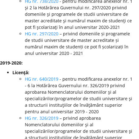
HG nr. 738/2020
- pentru modificarea anexelor nr. 1
şi 2 la Hotărârea Guvernului nr. 297/2020 privind
domeniile şi programele de studii universitare de
master acreditate şi numărul maxim de studenţi ce
pot fi şcolarizaţi în anul universitar 2020-2021
HG nr. 297/2020
– privind domeniile și programele
de studii universitare de master acreditate și
numărul maxim de studenți ce pot fi școlarizați în
anul universitar 2020 - 2021
2019-2020:
Licenţă:
HG nr. 640/2019
- pentru modificarea anexelor nr. 1
- 6 la Hotărârea Guvernului nr. 326/2019 privind
aprobarea Nomenclatorului domeniilor şi al
specializărilor/programelor de studii universitare şi
a structurii instituţiilor de învăţământ superior
pentru anul universitar 2019 - 2020
HG nr. 326/2019
– privind aprobarea
Nomenclatorului domeniilor şi al
specializărilor/programelor de studii universitare şi
a structurii instituţiilor de învăţământ superior