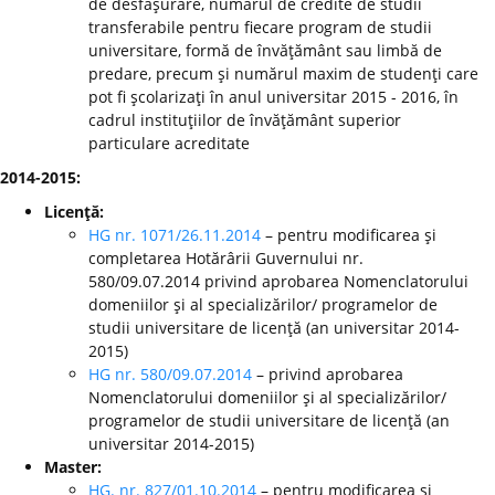
de desfăşurare, numărul de credite de studii
transferabile pentru fiecare program de studii
universitare, formă de învăţământ sau limbă de
predare, precum şi numărul maxim de studenţi care
pot fi şcolarizaţi în anul universitar 2015 - 2016, în
cadrul instituţiilor de învăţământ superior
particulare acreditate
2014-2015:
Licenţă:
HG nr. 1071/26.11.2014
– pentru modificarea şi
completarea Hotărârii Guvernului nr.
580/09.07.2014 privind aprobarea Nomenclatorului
domeniilor şi al specializărilor/ programelor de
studii universitare de licenţă (an universitar 2014-
2015)
HG nr. 580/09.07.2014
– privind aprobarea
Nomenclatorului domeniilor şi al specializărilor/
programelor de studii universitare de licenţă (an
universitar 2014-2015)
Master:
HG. nr. 827/01.10.2014
– pentru modificarea şi