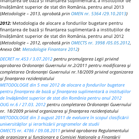
finanțarea de bază și finanțarea suplimentară, a instituțiilor de
învățământ superior de stat din România, pentru anul 2013
(
Metodologie – 2013
,
aprobată prin
OMEN nr. 5364 /29.10.2013
)
2012:
Metodologia de alocare a fondurilor bugetare pentru
finanțarea de bază și finanțarea suplimentară a instituțiilor de
învățământ superior de stat din România, pentru anul 2012
(
Metodologie – 2012, aprobată prin
OMECTS nr. 3998 /05.05.2012
,
Anexa OM:
Metodologie Finantare 2012
)
DECRET nr.453 / 3.07.2012
pentru promulgarea Legii privind
aprobarea Ordonanţei Guvernului nr.2/2011 pentru modificarea şi
completarea Ordonanţei Guvernului nr.18/2009 privind organizarea
şi finanţarea rezidenţiatului
METODOLOGIE din 5 mai 2012 de alocare a fondurilor bugetare
pentru finanţarea de bază şi finanţarea suplimentară a instituţiilor
de învăţământ superior de stat din România pentru anul 2012
OUG nr.6 / 27.03. 2012
pentru completarea Ordonanţei Guvernului
nr. 18/2009 privind organizarea şi finanţarea rezidenţiatului
METODOLOGIE din 3 august 2011 de evaluare în scopul clasificării
universităţilor şi ierarhizării programelor de studii
OMECTS nr. 4786 / 09.08.2011
privind aprobarea Regulamentului
de organizare şi funcţionare a Comisiei Naționale a Finanțării