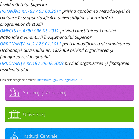
Învățământului Superior
HOTARÂRE nr.789 / 03.08.2011
privind aprobarea Metodologiei de
evaluare în scopul clasificării universităţilor şi ierarhizării
programelor de studii
OMECTS nr.4390 / 06.06.2011
privind constituirea Comisiei
Naționale a Finanțării Învățământului Superior
ORDONANŢA nr.2 / 26.01.2011
pentru modificarea şi completarea
Ordonanţei Guvernului nr. 18/2009 privind organizarea şi
finanţarea rezidenţiatului
ORDONANŢA nr.18 / 29.08.2009
privind organizarea şi finanţarea
rezidenţiatului
Link referenţiere articol:
https://rei.gov.ro/legislatie-17
Studenţi şi Absolvenţi
Universităţi
Instituţii Centrale