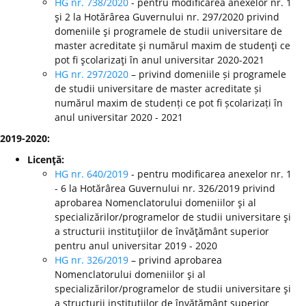
HG nr. 738/2020
- pentru modificarea anexelor nr. 1
şi 2 la Hotărârea Guvernului nr. 297/2020 privind
domeniile şi programele de studii universitare de
master acreditate şi numărul maxim de studenţi ce
pot fi şcolarizaţi în anul universitar 2020-2021
HG nr. 297/2020
– privind domeniile și programele
de studii universitare de master acreditate și
numărul maxim de studenți ce pot fi școlarizați în
anul universitar 2020 - 2021
2019-2020:
Licenţă:
HG nr. 640/2019
- pentru modificarea anexelor nr. 1
- 6 la Hotărârea Guvernului nr. 326/2019 privind
aprobarea Nomenclatorului domeniilor şi al
specializărilor/programelor de studii universitare şi
a structurii instituţiilor de învăţământ superior
pentru anul universitar 2019 - 2020
HG nr. 326/2019
– privind aprobarea
Nomenclatorului domeniilor şi al
specializărilor/programelor de studii universitare şi
a structurii instituţiilor de învăţământ superior