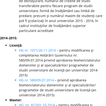
de desfăşurare, numărul de credite de studii
transferabile pentru fiecare program de studii
universitare, formă de învăţământ sau limbă de
predare, precum şi numărul maxim de studenţi care
pot fi şcolarizaţi în anul universitar 2015 - 2016, în
cadrul instituţiilor de învăţământ superior
particulare acreditate
2014-2015:
Licenţă:
HG nr. 1071/26.11.2014
– pentru modificarea şi
completarea Hotărârii Guvernului nr.
580/09.07.2014 privind aprobarea Nomenclatorului
domeniilor şi al specializărilor/ programelor de
studii universitare de licenţă (an universitar 2014-
2015)
HG nr. 580/09.07.2014
– privind aprobarea
Nomenclatorului domeniilor şi al specializărilor/
programelor de studii universitare de licenţă (an
universitar 2014-2015)
Master:
HG. nr. 827/01.10.2014
– pentru modificarea şi