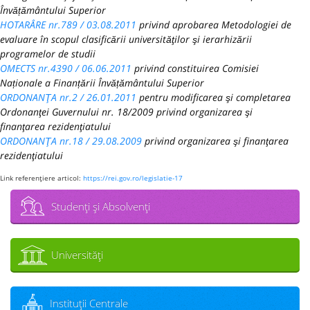
Învățământului Superior
HOTARÂRE nr.789 / 03.08.2011
privind aprobarea Metodologiei de
evaluare în scopul clasificării universităţilor şi ierarhizării
programelor de studii
OMECTS nr.4390 / 06.06.2011
privind constituirea Comisiei
Naționale a Finanțării Învățământului Superior
ORDONANŢA nr.2 / 26.01.2011
pentru modificarea şi completarea
Ordonanţei Guvernului nr. 18/2009 privind organizarea şi
finanţarea rezidenţiatului
ORDONANŢA nr.18 / 29.08.2009
privind organizarea şi finanţarea
rezidenţiatului
Link referenţiere articol:
https://rei.gov.ro/legislatie-17
Studenţi şi Absolvenţi
Universităţi
Instituţii Centrale