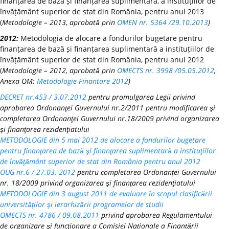
finanțarea de bază și finanțarea suplimentară, a instituțiilor de
învățământ superior de stat din România, pentru anul 2013
(
Metodologie – 2013
,
aprobată prin
OMEN nr. 5364 /29.10.2013
)
2012:
Metodologia de alocare a fondurilor bugetare pentru
finanțarea de bază și finanțarea suplimentară a instituțiilor de
învățământ superior de stat din România, pentru anul 2012
(
Metodologie – 2012, aprobată prin
OMECTS nr. 3998 /05.05.2012
,
Anexa OM:
Metodologie Finantare 2012
)
DECRET nr.453 / 3.07.2012
pentru promulgarea Legii privind
aprobarea Ordonanţei Guvernului nr.2/2011 pentru modificarea şi
completarea Ordonanţei Guvernului nr.18/2009 privind organizarea
şi finanţarea rezidenţiatului
METODOLOGIE din 5 mai 2012 de alocare a fondurilor bugetare
pentru finanţarea de bază şi finanţarea suplimentară a instituţiilor
de învăţământ superior de stat din România pentru anul 2012
OUG nr.6 / 27.03. 2012
pentru completarea Ordonanţei Guvernului
nr. 18/2009 privind organizarea şi finanţarea rezidenţiatului
METODOLOGIE din 3 august 2011 de evaluare în scopul clasificării
universităţilor şi ierarhizării programelor de studii
OMECTS nr. 4786 / 09.08.2011
privind aprobarea Regulamentului
de organizare şi funcţionare a Comisiei Naționale a Finanțării