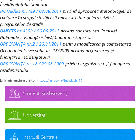
Învățământului Superior
HOTARÂRE nr.789 / 03.08.2011
privind aprobarea Metodologiei de
evaluare în scopul clasificării universităţilor şi ierarhizării
programelor de studii
OMECTS nr.4390 / 06.06.2011
privind constituirea Comisiei
Naționale a Finanțării Învățământului Superior
ORDONANŢA nr.2 / 26.01.2011
pentru modificarea şi completarea
Ordonanţei Guvernului nr. 18/2009 privind organizarea şi
finanţarea rezidenţiatului
ORDONANŢA nr.18 / 29.08.2009
privind organizarea şi finanţarea
rezidenţiatului
Link referenţiere articol:
https://rei.gov.ro/legislatie-17
Studenţi şi Absolvenţi
Universităţi
Instituţii Centrale