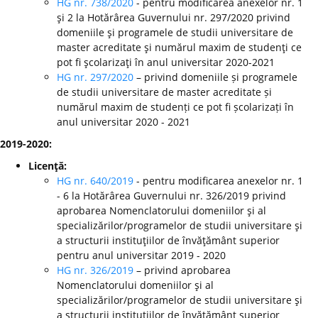
HG nr. 738/2020
- pentru modificarea anexelor nr. 1
şi 2 la Hotărârea Guvernului nr. 297/2020 privind
domeniile şi programele de studii universitare de
master acreditate şi numărul maxim de studenţi ce
pot fi şcolarizaţi în anul universitar 2020-2021
HG nr. 297/2020
– privind domeniile și programele
de studii universitare de master acreditate și
numărul maxim de studenți ce pot fi școlarizați în
anul universitar 2020 - 2021
2019-2020:
Licenţă:
HG nr. 640/2019
- pentru modificarea anexelor nr. 1
- 6 la Hotărârea Guvernului nr. 326/2019 privind
aprobarea Nomenclatorului domeniilor şi al
specializărilor/programelor de studii universitare şi
a structurii instituţiilor de învăţământ superior
pentru anul universitar 2019 - 2020
HG nr. 326/2019
– privind aprobarea
Nomenclatorului domeniilor şi al
specializărilor/programelor de studii universitare şi
a structurii instituţiilor de învăţământ superior