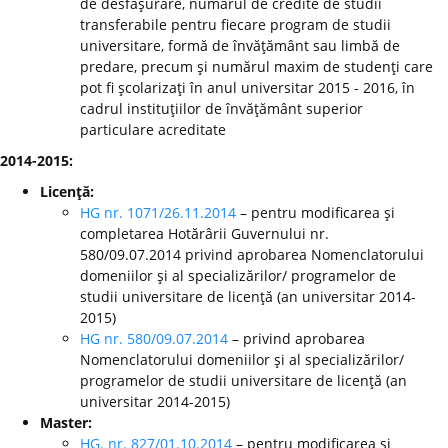
de desfăşurare, numărul de credite de studii
transferabile pentru fiecare program de studii
universitare, formă de învăţământ sau limbă de
predare, precum şi numărul maxim de studenţi care
pot fi şcolarizaţi în anul universitar 2015 - 2016, în
cadrul instituţiilor de învăţământ superior
particulare acreditate
2014-2015:
Licenţă:
HG nr. 1071/26.11.2014
– pentru modificarea şi
completarea Hotărârii Guvernului nr.
580/09.07.2014 privind aprobarea Nomenclatorului
domeniilor şi al specializărilor/ programelor de
studii universitare de licenţă (an universitar 2014-
2015)
HG nr. 580/09.07.2014
– privind aprobarea
Nomenclatorului domeniilor şi al specializărilor/
programelor de studii universitare de licenţă (an
universitar 2014-2015)
Master:
HG. nr. 827/01.10.2014
– pentru modificarea şi