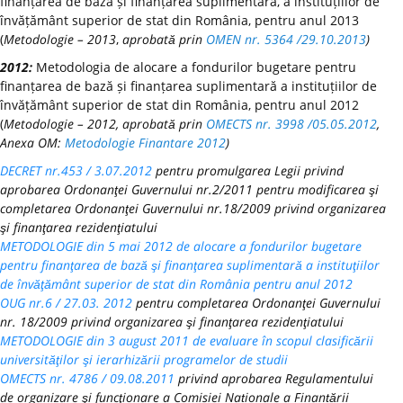
finanțarea de bază și finanțarea suplimentară, a instituțiilor de
învățământ superior de stat din România, pentru anul 2013
(
Metodologie – 2013
,
aprobată prin
OMEN nr. 5364 /29.10.2013
)
2012:
Metodologia de alocare a fondurilor bugetare pentru
finanțarea de bază și finanțarea suplimentară a instituțiilor de
învățământ superior de stat din România, pentru anul 2012
(
Metodologie – 2012, aprobată prin
OMECTS nr. 3998 /05.05.2012
,
Anexa OM:
Metodologie Finantare 2012
)
DECRET nr.453 / 3.07.2012
pentru promulgarea Legii privind
aprobarea Ordonanţei Guvernului nr.2/2011 pentru modificarea şi
completarea Ordonanţei Guvernului nr.18/2009 privind organizarea
şi finanţarea rezidenţiatului
METODOLOGIE din 5 mai 2012 de alocare a fondurilor bugetare
pentru finanţarea de bază şi finanţarea suplimentară a instituţiilor
de învăţământ superior de stat din România pentru anul 2012
OUG nr.6 / 27.03. 2012
pentru completarea Ordonanţei Guvernului
nr. 18/2009 privind organizarea şi finanţarea rezidenţiatului
METODOLOGIE din 3 august 2011 de evaluare în scopul clasificării
universităţilor şi ierarhizării programelor de studii
OMECTS nr. 4786 / 09.08.2011
privind aprobarea Regulamentului
de organizare şi funcţionare a Comisiei Naționale a Finanțării