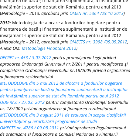
finanțarea de bază și finanțarea suplimentară, a instituțiilor de
învățământ superior de stat din România, pentru anul 2013
(
Metodologie – 2013
,
aprobată prin
OMEN nr. 5364 /29.10.2013
)
2012:
Metodologia de alocare a fondurilor bugetare pentru
finanțarea de bază și finanțarea suplimentară a instituțiilor de
învățământ superior de stat din România, pentru anul 2012
(
Metodologie – 2012, aprobată prin
OMECTS nr. 3998 /05.05.2012
,
Anexa OM:
Metodologie Finantare 2012
)
DECRET nr.453 / 3.07.2012
pentru promulgarea Legii privind
aprobarea Ordonanţei Guvernului nr.2/2011 pentru modificarea şi
completarea Ordonanţei Guvernului nr.18/2009 privind organizarea
şi finanţarea rezidenţiatului
METODOLOGIE din 5 mai 2012 de alocare a fondurilor bugetare
pentru finanţarea de bază şi finanţarea suplimentară a instituţiilor
de învăţământ superior de stat din România pentru anul 2012
OUG nr.6 / 27.03. 2012
pentru completarea Ordonanţei Guvernului
nr. 18/2009 privind organizarea şi finanţarea rezidenţiatului
METODOLOGIE din 3 august 2011 de evaluare în scopul clasificării
universităţilor şi ierarhizării programelor de studii
OMECTS nr. 4786 / 09.08.2011
privind aprobarea Regulamentului
de organizare şi funcţionare a Comisiei Naționale a Finanțării