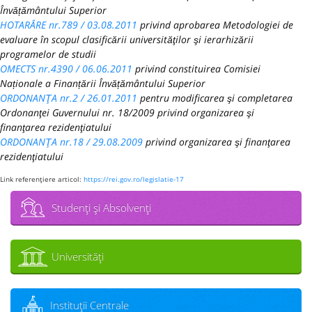
Învățământului Superior
HOTARÂRE nr.789 / 03.08.2011
privind aprobarea Metodologiei de
evaluare în scopul clasificării universităţilor şi ierarhizării
programelor de studii
OMECTS nr.4390 / 06.06.2011
privind constituirea Comisiei
Naționale a Finanțării Învățământului Superior
ORDONANŢA nr.2 / 26.01.2011
pentru modificarea şi completarea
Ordonanţei Guvernului nr. 18/2009 privind organizarea şi
finanţarea rezidenţiatului
ORDONANŢA nr.18 / 29.08.2009
privind organizarea şi finanţarea
rezidenţiatului
Link referenţiere articol:
https://rei.gov.ro/legislatie-17
Studenţi şi Absolvenţi
Universităţi
Instituţii Centrale