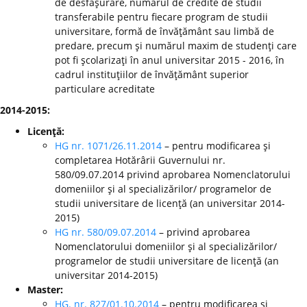
de desfăşurare, numărul de credite de studii
transferabile pentru fiecare program de studii
universitare, formă de învăţământ sau limbă de
predare, precum şi numărul maxim de studenţi care
pot fi şcolarizaţi în anul universitar 2015 - 2016, în
cadrul instituţiilor de învăţământ superior
particulare acreditate
2014-2015:
Licenţă:
HG nr. 1071/26.11.2014
– pentru modificarea şi
completarea Hotărârii Guvernului nr.
580/09.07.2014 privind aprobarea Nomenclatorului
domeniilor şi al specializărilor/ programelor de
studii universitare de licenţă (an universitar 2014-
2015)
HG nr. 580/09.07.2014
– privind aprobarea
Nomenclatorului domeniilor şi al specializărilor/
programelor de studii universitare de licenţă (an
universitar 2014-2015)
Master:
HG. nr. 827/01.10.2014
– pentru modificarea şi