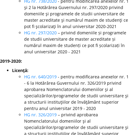
HG nr. 738/2020
- pentru modificarea anexelor nr. 1
şi 2 la Hotărârea Guvernului nr. 297/2020 privind
domeniile şi programele de studii universitare de
master acreditate şi numărul maxim de studenţi ce
pot fi şcolarizaţi în anul universitar 2020-2021
HG nr. 297/2020
– privind domeniile și programele
de studii universitare de master acreditate și
numărul maxim de studenți ce pot fi școlarizați în
anul universitar 2020 - 2021
2019-2020:
Licenţă:
HG nr. 640/2019
- pentru modificarea anexelor nr. 1
- 6 la Hotărârea Guvernului nr. 326/2019 privind
aprobarea Nomenclatorului domeniilor şi al
specializărilor/programelor de studii universitare şi
a structurii instituţiilor de învăţământ superior
pentru anul universitar 2019 - 2020
HG nr. 326/2019
– privind aprobarea
Nomenclatorului domeniilor şi al
specializărilor/programelor de studii universitare şi
a structurii instituţiilor de învăţământ superior