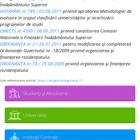
Învățământului Superior
HOTARÂRE nr.789 / 03.08.2011
privind aprobarea Metodologiei de
evaluare în scopul clasificării universităţilor şi ierarhizării
programelor de studii
OMECTS nr.4390 / 06.06.2011
privind constituirea Comisiei
Naționale a Finanțării Învățământului Superior
ORDONANŢA nr.2 / 26.01.2011
pentru modificarea şi completarea
Ordonanţei Guvernului nr. 18/2009 privind organizarea şi
finanţarea rezidenţiatului
ORDONANŢA nr.18 / 29.08.2009
privind organizarea şi finanţarea
rezidenţiatului
Link referenţiere articol:
https://rei.gov.ro/legislatie-17
Studenţi şi Absolvenţi
Universităţi
Instituţii Centrale