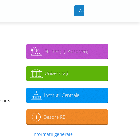
Acces
cont
Studenţi şi Absolvenţi
Universităţi
Instituţii Centrale
lor și
Despre REI
Informații generale