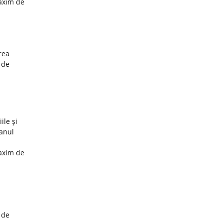
maxim de
rea
 de
ile şi
 anul
maxim de
 de