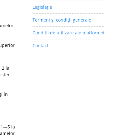
Legislaţie
Termeni şi condiţii generale
ramelor
Condiții de utilizare ale platformei
superior
Contact
 2 la
aster
i în
 1—5 la
ramelor