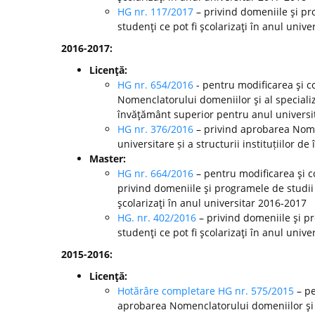
HG nr. 117/2017
– privind domeniile şi pr
studenţi ce pot fi şcolarizaţi în anul unive
2016-2017:
Licenţă:
HG nr. 654/2016
- pentru modificarea şi c
Nomenclatorului domeniilor şi al specializă
învăţământ superior pentru anul universi
HG nr. 376/2016
– privind aprobarea Nomen
universitare și a structurii instituțiilor
Master:
HG nr. 664/2016
– pentru modificarea şi c
privind domeniile şi programele de studii
şcolarizaţi în anul universitar 2016-2017
HG. nr. 402/2016
– privind domeniile şi p
studenţi ce pot fi şcolarizaţi în anul unive
2015-2016:
Licenţă:
Hotărâre completare HG nr. 575/2015
– pe
aprobarea Nomenclatorului domeniilor şi al