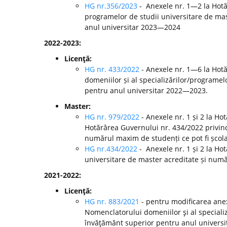
HG nr.356/2023
- Anexele nr. 1—2 la Hotă
programelor de studii universitare de mast
anul universitar 2023—2024
2022-2023:
Licenţă:
HG nr. 433/2022
- Anexele nr. 1—6 la Hot
domeniilor și al specializărilor/programelo
pentru anul universitar 2022—2023.
Master:
HG nr. 979/2022
- Anexele nr. 1 și 2 la H
Hotărârea Guvernului nr. 434/2022 privind
numărul maxim de studenți ce pot fi școla
HG nr.434/2022
- Anexele nr. 1 și 2 la Ho
universitare de master acreditate și numă
2021-2022:
Licenţă:
HG nr. 883/2021
- pentru modificarea anex
Nomenclatorului domeniilor şi al specializă
învăţământ superior pentru anul universi