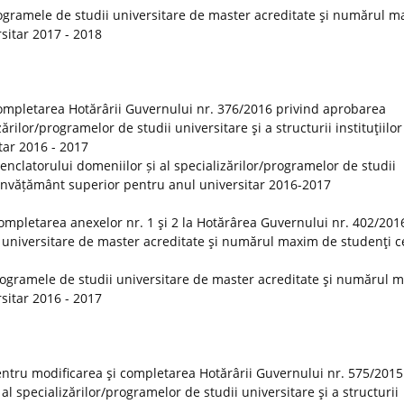
ogramele de studii universitare de master acreditate şi numărul 
rsitar 2017 - 2018
ompletarea Hotărârii Guvernului nr. 376/2016 privind aprobarea
rilor/programelor de studii universitare şi a structurii instituţiilor
tar 2016 - 2017
clatorului domeniilor și al specializărilor/programelor de studii
 de învățământ superior pentru anul universitar 2016-2017
ompletarea anexelor nr. 1 şi 2 la Hotărârea Guvernului nr. 402/201
 universitare de master acreditate şi numărul maxim de studenţi ce
rogramele de studii universitare de master acreditate şi numărul 
rsitar 2016 - 2017
ntru modificarea şi completarea Hotărârii Guvernului nr. 575/2015
 specializărilor/programelor de studii universitare şi a structurii