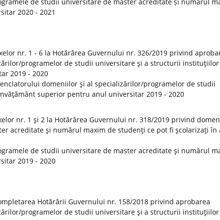
ogramele de studii universitare de master acreditate și numărul 
rsitar 2020 - 2021
elor nr. 1 - 6 la Hotărârea Guvernului nr. 326/2019 privind aproba
rilor/programelor de studii universitare şi a structurii instituţiilor
tar 2019 - 2020
clatorului domeniilor şi al specializărilor/programelor de studii
de învăţământ superior pentru anul universitar 2019 - 2020
lor nr. 1 şi 2 la Hotărârea Guvernului nr. 318/2019 privind domeni
er acreditate şi numărul maxim de studenţi ce pot fi şcolarizaţi în
ogramele de studii universitare de master acreditate şi numărul 
rsitar 2019 - 2020
ompletarea Hotărârii Guvernului nr. 158/2018 privind aprobarea
rilor/programelor de studii universitare şi a structurii instituţiilor