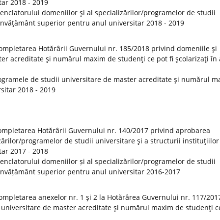
tar 2018 - 2019
clatorului domeniilor şi al specializărilor/programelor de studii
de învăţământ superior pentru anul universitar 2018 - 2019
ompletarea Hotărârii Guvernului nr. 185/2018 privind domeniile şi
er acreditate şi numărul maxim de studenţi ce pot fi şcolarizaţi în
ogramele de studii universitare de master acreditate şi numărul 
rsitar 2018 - 2019
ompletarea Hotărârii Guvernului nr. 140/2017 privind aprobarea
rilor/programelor de studii universitare şi a structurii instituţiilor
tar 2017 - 2018
clatorului domeniilor și al specializărilor/programelor de studii
 de învățământ superior pentru anul universitar 2016-2017
ompletarea anexelor nr. 1 şi 2 la Hotărârea Guvernului nr. 117/201
 universitare de master acreditate şi numărul maxim de studenţi ce