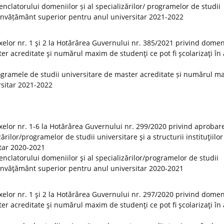
clatorului domeniilor și al specializărilor/ programelor de studii
 de învățământ superior pentru anul universitar 2021-2022
elor nr. 1 şi 2 la Hotărârea Guvernului nr. 385/2021 privind domeni
er acreditate şi numărul maxim de studenţi ce pot fi şcolarizaţi în
ogramele de studii universitare de master acreditate și numărul m
ersitar 2021-2022
elor nr. 1-6 la Hotărârea Guvernului nr. 299/2020 privind aprobar
rilor/programelor de studii universitare şi a structurii instituţiilor
tar 2020-2021
clatorului domeniilor şi al specializărilor/programelor de studii
 de învăţământ superior pentru anul universitar 2020-2021
elor nr. 1 şi 2 la Hotărârea Guvernului nr. 297/2020 privind domeni
er acreditate şi numărul maxim de studenţi ce pot fi şcolarizaţi în