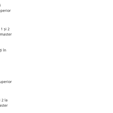
i
uperior
1 și 2
 master
i în
superior
 2 la
aster