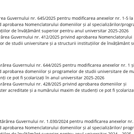
rea Guvernului nr. 645/2025 pentru modificarea anexelor nr. 1-5 la
d aprobarea Nomenclatorului domeniilor și al specializărilor/prog
ituțiilor de învățământ superior pentru anul universitar 2025-2026
ărârea Guvernului nr. 412/2025 privind aprobarea Nomenclatorului
or de studii universitare și a structurii instituțiilor de învățământ 
tărârea Guvernului nr. 644/2025 pentru modificarea anexelor nr. 1 și
d aprobarea domeniilor și programelor de studii universitare de m
i ce pot fi școlarizați în anul universitar 2025-2026
otărârea Guvernului nr. 428/2025 privind aprobarea domeniilor și
er acreditate și a numărului maxim de studenți ce pot fi școlarizaț
otărârea Guvernului nr. 1.030/2024 pentru modificarea anexelor nr.
d aprobarea Nomenclatorului domeniilor și al specializărilor/ prog
tituțiilor de învățământ superior pentru anul universitar 2024—2025