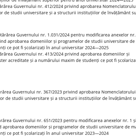
tărârea Guvernului nr. 412/2024 privind aprobarea Nomenclatorulu
r de studii universitare și a structurii instituțiilor de învățământ s
Hotărârea Guvernului nr. 1.031/2024 pentru modificarea anexelor nr. 
vind aprobarea domeniilor și programelor de studii universitare de
ți ce pot fi școlarizați în anul universitar 2024—2025
otărârea Guvernului nr. 413/2024 privind aprobarea domeniilor și
er acreditate și a numărului maxim de studenți ce pot fi școlarizaț
ărârea Guvernului nr. 367/2023 privind aprobarea Nomenclatorului
or de studii universitare și a structurii instituțiilor de învățământ 
tărârea Guvernului nr. 651/2023 pentru modificarea anexelor nr. 1 și
d aprobarea domeniilor și programelor de studii universitare de m
ți ce pot fi școlarizați în anul universitar 2023—2024