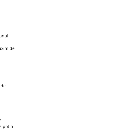
 anul
maxim de
 de
7
 pot fi