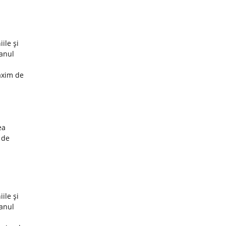
ile şi
 anul
axim de
ea
 de
ile şi
 anul