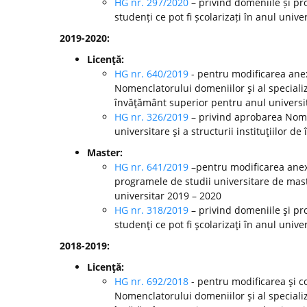
HG nr. 297/2020
– privind domeniile și pr
studenți ce pot fi școlarizați în anul unive
2019-2020:
Licenţă:
HG nr. 640/2019
- pentru modificarea anex
Nomenclatorului domeniilor şi al specializă
învăţământ superior pentru anul universi
HG nr. 326/2019
– privind aprobarea Nomen
universitare şi a structurii instituţiilor 
Master:
HG nr. 641/2019
–pentru modificarea anexe
programele de studii universitare de mast
universitar 2019 – 2020
HG nr. 318/2019
– privind domeniile şi pr
studenţi ce pot fi şcolarizaţi în anul unive
2018-2019:
Licenţă:
HG nr. 692/2018
- pentru modificarea şi c
Nomenclatorului domeniilor şi al specializă