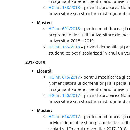
învăţământ superior pentru anul universi
HG nr. 158/2018
– privind aprobarea Nomen
universitare şi a structurii instituţiilor 
Master:
HG nr. 691/2018
– pentru modificarea şi c
programele de studii universitare de mast
universitar 2018 – 2019
HG nr. 185/2018
– privind domeniile şi pr
studenţi ce pot fi şcolarizaţi în anul unive
2017-2018:
Licenţă:
HG nr. 615/2017
- pentru modificarea şi c
Nomenclatorului domeniilor şi al specializă
învăţământ superior pentru anul universi
HG nr. 140/2017
– privind aprobarea Nomen
universitare și a structurii instituțiilor
Master:
HG nr. 614/2017
– pentru modificarea şi c
privind domeniile şi programele de studii
şcolarizaţi în anul universitar 2017-2018