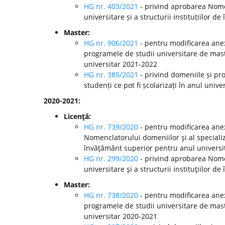
HG nr. 403/2021
- privind aprobarea Nomen
universitare și a structurii instituțiilor
Master:
HG nr. 906/2021
- pentru modificarea anex
programele de studii universitare de mast
universitar 2021-2022
HG nr. 385/2021
- privind domeniile și pr
studenți ce pot fi școlarizați în anul univ
2020-2021:
Licenţă:
HG nr. 739/2020
- pentru modificarea anex
Nomenclatorului domeniilor şi al specializă
învăţământ superior pentru anul universi
HG nr. 299/2020
-
privind aprobarea Nomen
universitare şi a structurii instituţiilor
Master:
HG nr. 738/2020
- pentru modificarea anex
programele de studii universitare de mast
universitar 2020-2021