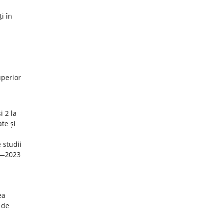
i în
uperior
i 2 la
te și
 studii
22—2023
ea
 de