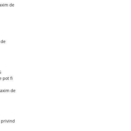
maxim de
 de
6
 pot fi
maxim de
 privind