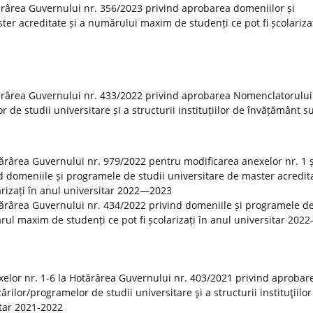
rârea Guvernului nr. 356/2023 privind aprobarea domeniilor și
er acreditate și a numărului maxim de studenți ce pot fi școlarizaț
ărârea Guvernului nr. 433/2022 privind aprobarea Nomenclatorului
r de studii universitare și a structurii instituțiilor de învățământ s
otărârea Guvernului nr. 979/2022 pentru modificarea anexelor nr. 1 ș
 domeniile și programele de studii universitare de master acredita
rizați în anul universitar 2022—2023
tărârea Guvernului nr. 434/2022 privind domeniile și programele de
rul maxim de studenți ce pot fi școlarizați în anul universitar 20
elor nr. 1-6 la Hotărârea Guvernului nr. 403/2021 privind aprobar
rilor/programelor de studii universitare şi a structurii instituţiilor
tar 2021-2022