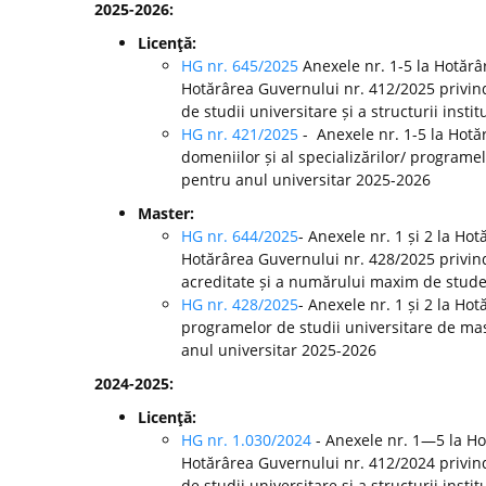
2025-2026:
Licenţă:
HG nr. 645/2025
Anexele nr. 1-5 la Hotărâ
Hotărârea Guvernului nr. 412/2025 privin
de studii universitare și a structurii inst
HG nr. 421/2025
- Anexele nr. 1-5 la Hot
domeniilor și al specializărilor/ programel
pentru anul universitar 2025-2026
Master:
HG nr. 644/2025
- Anexele nr. 1 și 2 la Ho
Hotărârea Guvernului nr. 428/2025 privin
acreditate și a numărului maxim de studenț
HG nr. 428/2025
- Anexele nr. 1 și 2 la H
programelor de studii universitare de mast
anul universitar 2025-2026
2024-2025:
Licenţă:
HG nr. 1.030/2024
- Anexele nr. 1—5 la H
Hotărârea Guvernului nr. 412/2024 privin
de studii universitare și a structurii ins