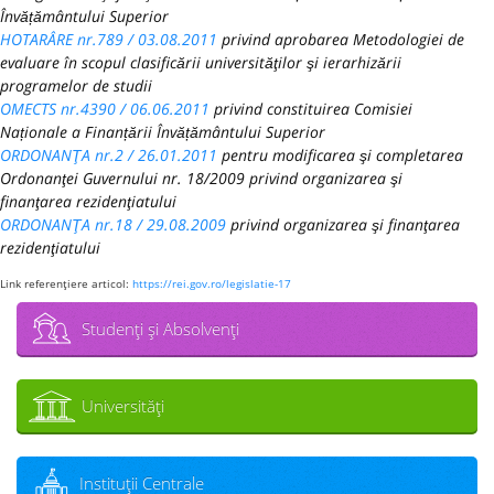
Învățământului Superior
HOTARÂRE nr.789 / 03.08.2011
privind aprobarea Metodologiei de
evaluare în scopul clasificării universităţilor şi ierarhizării
programelor de studii
OMECTS nr.4390 / 06.06.2011
privind constituirea Comisiei
Naționale a Finanțării Învățământului Superior
ORDONANŢA nr.2 / 26.01.2011
pentru modificarea şi completarea
Ordonanţei Guvernului nr. 18/2009 privind organizarea şi
finanţarea rezidenţiatului
ORDONANŢA nr.18 / 29.08.2009
privind organizarea şi finanţarea
rezidenţiatului
Link referenţiere articol:
https://rei.gov.ro/legislatie-17
Studenţi şi Absolvenţi
Universităţi
Instituţii Centrale