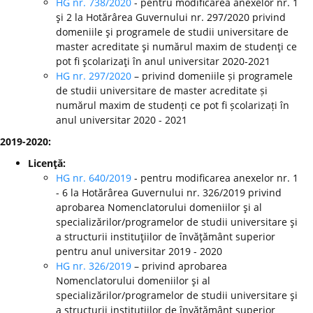
HG nr. 738/2020
- pentru modificarea anexelor nr. 1
şi 2 la Hotărârea Guvernului nr. 297/2020 privind
domeniile şi programele de studii universitare de
master acreditate şi numărul maxim de studenţi ce
pot fi şcolarizaţi în anul universitar 2020-2021
HG nr. 297/2020
– privind domeniile și programele
de studii universitare de master acreditate și
numărul maxim de studenți ce pot fi școlarizați în
anul universitar 2020 - 2021
2019-2020:
Licenţă:
HG nr. 640/2019
- pentru modificarea anexelor nr. 1
- 6 la Hotărârea Guvernului nr. 326/2019 privind
aprobarea Nomenclatorului domeniilor şi al
specializărilor/programelor de studii universitare şi
a structurii instituţiilor de învăţământ superior
pentru anul universitar 2019 - 2020
HG nr. 326/2019
– privind aprobarea
Nomenclatorului domeniilor şi al
specializărilor/programelor de studii universitare şi
a structurii instituţiilor de învăţământ superior