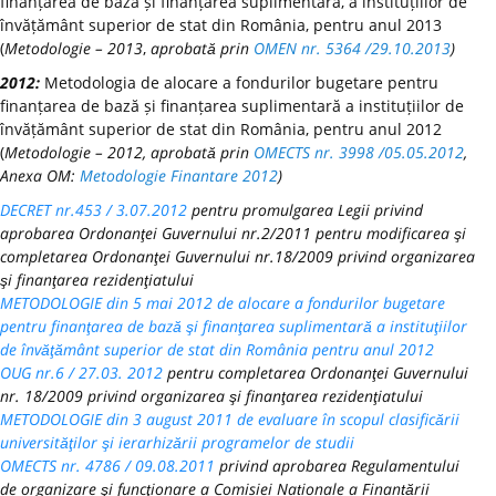
finanțarea de bază și finanțarea suplimentară, a instituțiilor de
învățământ superior de stat din România, pentru anul 2013
(
Metodologie – 2013
,
aprobată prin
OMEN nr. 5364 /29.10.2013
)
2012:
Metodologia de alocare a fondurilor bugetare pentru
finanțarea de bază și finanțarea suplimentară a instituțiilor de
învățământ superior de stat din România, pentru anul 2012
(
Metodologie – 2012, aprobată prin
OMECTS nr. 3998 /05.05.2012
,
Anexa OM:
Metodologie Finantare 2012
)
DECRET nr.453 / 3.07.2012
pentru promulgarea Legii privind
aprobarea Ordonanţei Guvernului nr.2/2011 pentru modificarea şi
completarea Ordonanţei Guvernului nr.18/2009 privind organizarea
şi finanţarea rezidenţiatului
METODOLOGIE din 5 mai 2012 de alocare a fondurilor bugetare
pentru finanţarea de bază şi finanţarea suplimentară a instituţiilor
de învăţământ superior de stat din România pentru anul 2012
OUG nr.6 / 27.03. 2012
pentru completarea Ordonanţei Guvernului
nr. 18/2009 privind organizarea şi finanţarea rezidenţiatului
METODOLOGIE din 3 august 2011 de evaluare în scopul clasificării
universităţilor şi ierarhizării programelor de studii
OMECTS nr. 4786 / 09.08.2011
privind aprobarea Regulamentului
de organizare şi funcţionare a Comisiei Naționale a Finanțării