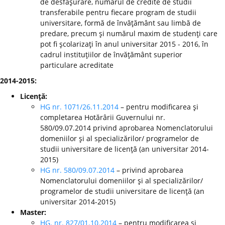
de desfăşurare, numărul de credite de studii
transferabile pentru fiecare program de studii
universitare, formă de învăţământ sau limbă de
predare, precum şi numărul maxim de studenţi care
pot fi şcolarizaţi în anul universitar 2015 - 2016, în
cadrul instituţiilor de învăţământ superior
particulare acreditate
2014-2015:
Licenţă:
HG nr. 1071/26.11.2014
– pentru modificarea şi
completarea Hotărârii Guvernului nr.
580/09.07.2014 privind aprobarea Nomenclatorului
domeniilor şi al specializărilor/ programelor de
studii universitare de licenţă (an universitar 2014-
2015)
HG nr. 580/09.07.2014
– privind aprobarea
Nomenclatorului domeniilor şi al specializărilor/
programelor de studii universitare de licenţă (an
universitar 2014-2015)
Master:
HG. nr. 827/01.10.2014
– pentru modificarea şi