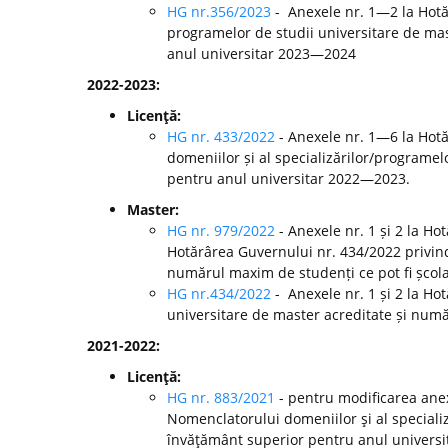
HG nr.356/2023
- Anexele nr. 1—2 la Hotă
programelor de studii universitare de mast
anul universitar 2023—2024
2022-2023:
Licenţă:
HG nr. 433/2022
- Anexele nr. 1—6 la Hot
domeniilor și al specializărilor/programelo
pentru anul universitar 2022—2023.
Master:
HG nr. 979/2022
- Anexele nr. 1 și 2 la H
Hotărârea Guvernului nr. 434/2022 privind
numărul maxim de studenți ce pot fi școla
HG nr.434/2022
- Anexele nr. 1 și 2 la Ho
universitare de master acreditate și numă
2021-2022:
Licenţă:
HG nr. 883/2021
- pentru modificarea anex
Nomenclatorului domeniilor şi al specializă
învăţământ superior pentru anul universi