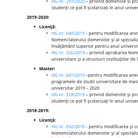
HG nr. 297/2020
– privind domeniile și pr
studenți ce pot fi școlarizați în anul unive
2019-2020:
Licenţă:
HG nr. 640/2019
- pentru modificarea anex
Nomenclatorului domeniilor şi al specializă
învăţământ superior pentru anul universi
HG nr. 326/2019
– privind aprobarea Nomen
universitare şi a structurii instituţiilor 
Master:
HG nr. 641/2019
–pentru modificarea anexe
programele de studii universitare de mast
universitar 2019 – 2020
HG nr. 318/2019
– privind domeniile şi pr
studenţi ce pot fi şcolarizaţi în anul unive
2018-2019:
Licenţă:
HG nr. 692/2018
- pentru modificarea şi c
Nomenclatorului domeniilor şi al specializă