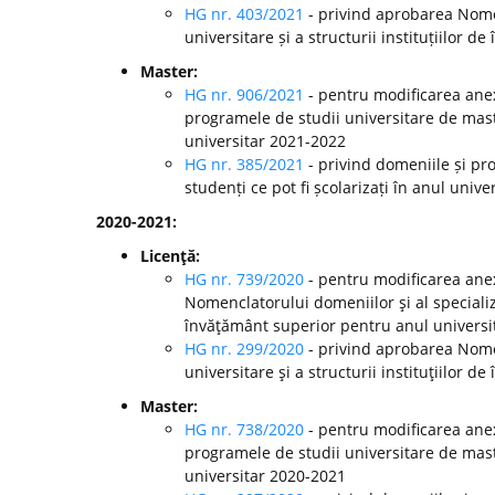
HG nr. 403/2021
- privind aprobarea Nomen
universitare și a structurii instituțiilor
Master:
HG nr. 906/2021
- pentru modificarea anex
programele de studii universitare de mast
universitar 2021-2022
HG nr. 385/2021
- privind domeniile și pr
studenți ce pot fi școlarizați în anul univ
2020-2021:
Licenţă:
HG nr. 739/2020
- pentru modificarea anex
Nomenclatorului domeniilor şi al specializă
învăţământ superior pentru anul universi
HG nr. 299/2020
-
privind aprobarea Nomen
universitare şi a structurii instituţiilor
Master:
HG nr. 738/2020
- pentru modificarea anex
programele de studii universitare de mast
universitar 2020-2021