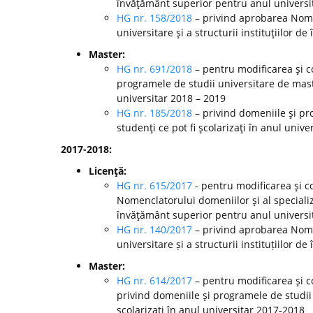
învăţământ superior pentru anul universi
HG nr. 158/2018
– privind aprobarea Nomen
universitare şi a structurii instituţiilor 
Master:
HG nr. 691/2018
– pentru modificarea şi c
programele de studii universitare de mast
universitar 2018 – 2019
HG nr. 185/2018
– privind domeniile şi pr
studenţi ce pot fi şcolarizaţi în anul unive
2017-2018:
Licenţă:
HG nr. 615/2017
- pentru modificarea şi c
Nomenclatorului domeniilor şi al specializă
învăţământ superior pentru anul universi
HG nr. 140/2017
– privind aprobarea Nomen
universitare și a structurii instituțiilor
Master:
HG nr. 614/2017
– pentru modificarea şi c
privind domeniile şi programele de studii
şcolarizaţi în anul universitar 2017-2018