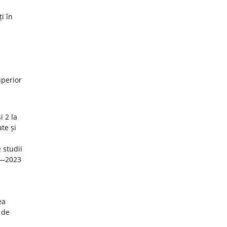
i în
uperior
i 2 la
te și
 studii
22—2023
ea
 de