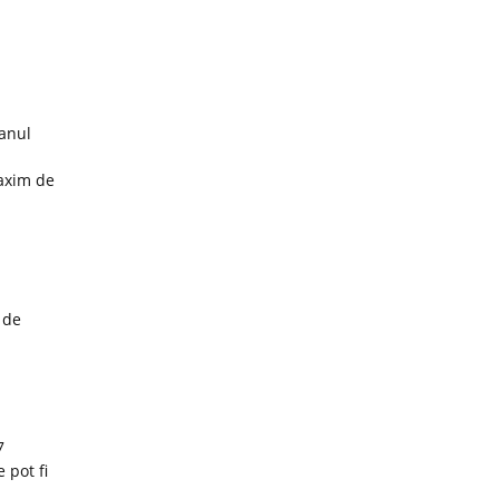
 anul
maxim de
 de
7
 pot fi