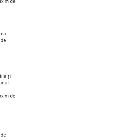
maxim de
rea
 de
ile şi
 anul
maxim de
 de