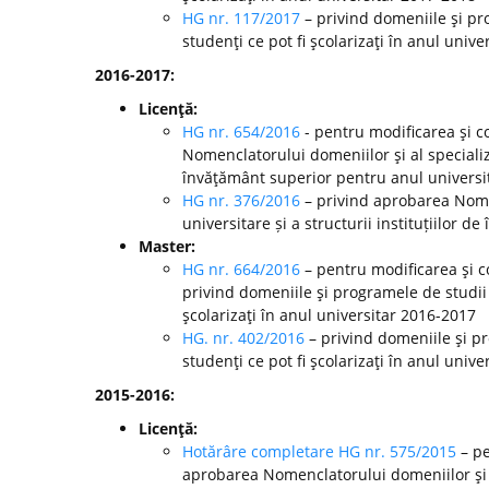
HG nr. 117/2017
– privind domeniile şi pr
studenţi ce pot fi şcolarizaţi în anul unive
2016-2017:
Licenţă:
HG nr. 654/2016
- pentru modificarea şi c
Nomenclatorului domeniilor şi al specializă
învăţământ superior pentru anul universi
HG nr. 376/2016
– privind aprobarea Nomen
universitare și a structurii instituțiilor
Master:
HG nr. 664/2016
– pentru modificarea şi c
privind domeniile şi programele de studii
şcolarizaţi în anul universitar 2016-2017
HG. nr. 402/2016
– privind domeniile şi p
studenţi ce pot fi şcolarizaţi în anul unive
2015-2016:
Licenţă:
Hotărâre completare HG nr. 575/2015
– pe
aprobarea Nomenclatorului domeniilor şi al