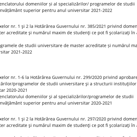
clatorului domeniilor și al specializărilor/ programelor de studii
 de învățământ superior pentru anul universitar 2021-2022
elor nr. 1 şi 2 la Hotărârea Guvernului nr. 385/2021 privind domeni
er acreditate şi numărul maxim de studenţi ce pot fi şcolarizaţi în
ogramele de studii universitare de master acreditate și numărul m
ersitar 2021-2022
elor nr. 1-6 la Hotărârea Guvernului nr. 299/2020 privind aprobar
rilor/programelor de studii universitare şi a structurii instituţiilor
tar 2020-2021
clatorului domeniilor şi al specializărilor/programelor de studii
 de învăţământ superior pentru anul universitar 2020-2021
elor nr. 1 şi 2 la Hotărârea Guvernului nr. 297/2020 privind domeni
er acreditate şi numărul maxim de studenţi ce pot fi şcolarizaţi în