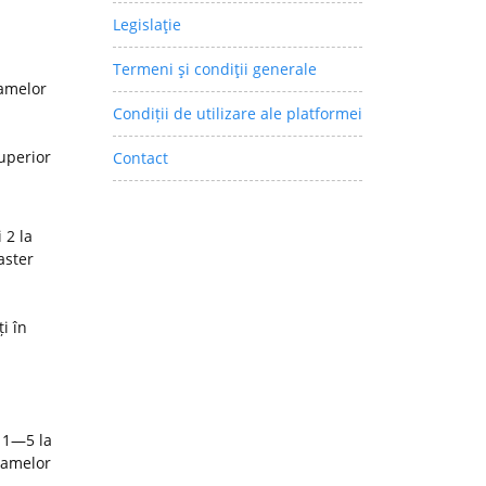
Legislaţie
Termeni şi condiţii generale
ramelor
Condiții de utilizare ale platformei
superior
Contact
 2 la
aster
i în
 1—5 la
ramelor