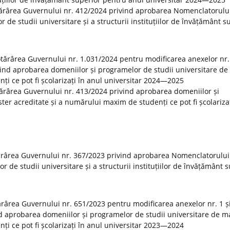
tărârea Guvernului nr. 412/2024 privind aprobarea Nomenclatorulu
r de studii universitare și a structurii instituțiilor de învățământ s
Hotărârea Guvernului nr. 1.031/2024 pentru modificarea anexelor nr. 
vind aprobarea domeniilor și programelor de studii universitare de
ți ce pot fi școlarizați în anul universitar 2024—2025
otărârea Guvernului nr. 413/2024 privind aprobarea domeniilor și
er acreditate și a numărului maxim de studenți ce pot fi școlarizaț
ărârea Guvernului nr. 367/2023 privind aprobarea Nomenclatorului
or de studii universitare și a structurii instituțiilor de învățământ 
tărârea Guvernului nr. 651/2023 pentru modificarea anexelor nr. 1 și
d aprobarea domeniilor și programelor de studii universitare de m
ți ce pot fi școlarizați în anul universitar 2023—2024