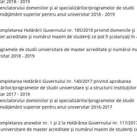
tar 2018 - 2019
clatorului domeniilor şi al specializărilor/programelor de studii
de învăţământ superior pentru anul universitar 2018 - 2019
ompletarea Hotărârii Guvernului nr. 185/2018 privind domeniile şi
er acreditate şi numărul maxim de studenţi ce pot fi şcolarizaţi în
ogramele de studii universitare de master acreditate şi numărul 
rsitar 2018 - 2019
ompletarea Hotărârii Guvernului nr. 140/2017 privind aprobarea
rilor/programelor de studii universitare şi a structurii instituţiilor
tar 2017 - 2018
clatorului domeniilor și al specializărilor/programelor de studii
 de învățământ superior pentru anul universitar 2016-2017
ompletarea anexelor nr. 1 şi 2 la Hotărârea Guvernului nr. 117/201
 universitare de master acreditate şi numărul maxim de studenţi ce