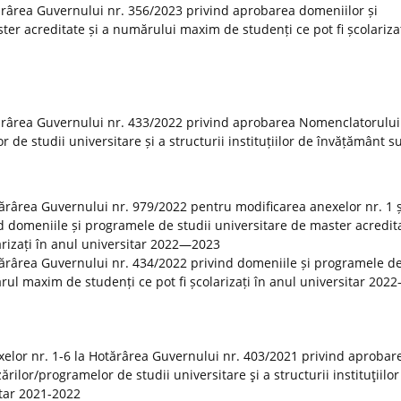
rârea Guvernului nr. 356/2023 privind aprobarea domeniilor și
er acreditate și a numărului maxim de studenți ce pot fi școlarizaț
ărârea Guvernului nr. 433/2022 privind aprobarea Nomenclatorului
r de studii universitare și a structurii instituțiilor de învățământ s
otărârea Guvernului nr. 979/2022 pentru modificarea anexelor nr. 1 ș
 domeniile și programele de studii universitare de master acredita
rizați în anul universitar 2022—2023
tărârea Guvernului nr. 434/2022 privind domeniile și programele de
rul maxim de studenți ce pot fi școlarizați în anul universitar 20
elor nr. 1-6 la Hotărârea Guvernului nr. 403/2021 privind aprobar
rilor/programelor de studii universitare şi a structurii instituţiilor
tar 2021-2022