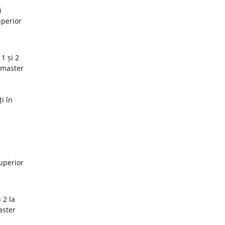
i
uperior
1 și 2
 master
i în
superior
 2 la
aster