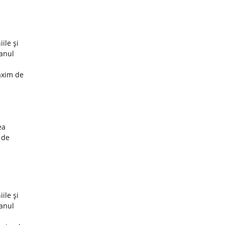
ile şi
 anul
axim de
ea
 de
ile şi
 anul