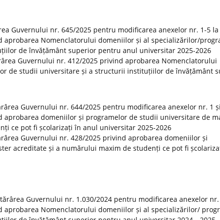
rea Guvernului nr. 645/2025 pentru modificarea anexelor nr. 1-5 la
d aprobarea Nomenclatorului domeniilor și al specializărilor/prog
ituțiilor de învățământ superior pentru anul universitar 2025-2026
ărârea Guvernului nr. 412/2025 privind aprobarea Nomenclatorului
or de studii universitare și a structurii instituțiilor de învățământ 
tărârea Guvernului nr. 644/2025 pentru modificarea anexelor nr. 1 și
d aprobarea domeniilor și programelor de studii universitare de m
i ce pot fi școlarizați în anul universitar 2025-2026
otărârea Guvernului nr. 428/2025 privind aprobarea domeniilor și
er acreditate și a numărului maxim de studenți ce pot fi școlarizaț
otărârea Guvernului nr. 1.030/2024 pentru modificarea anexelor nr.
d aprobarea Nomenclatorului domeniilor și al specializărilor/ prog
tituțiilor de învățământ superior pentru anul universitar 2024—2025