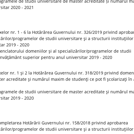
ogramele de studii universitare de master acreditate și numărul 
rsitar 2020 - 2021
elor nr. 1 - 6 la Hotărârea Guvernului nr. 326/2019 privind aproba
rilor/programelor de studii universitare şi a structurii instituţiilor
tar 2019 - 2020
clatorului domeniilor şi al specializărilor/programelor de studii
de învăţământ superior pentru anul universitar 2019 - 2020
lor nr. 1 şi 2 la Hotărârea Guvernului nr. 318/2019 privind domeni
er acreditate şi numărul maxim de studenţi ce pot fi şcolarizaţi în
ogramele de studii universitare de master acreditate şi numărul 
rsitar 2019 - 2020
ompletarea Hotărârii Guvernului nr. 158/2018 privind aprobarea
rilor/programelor de studii universitare şi a structurii instituţiilor