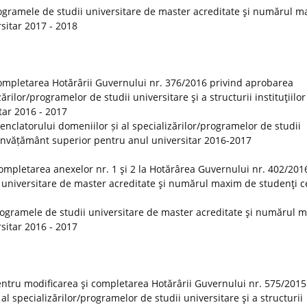
ogramele de studii universitare de master acreditate şi numărul 
rsitar 2017 - 2018
ompletarea Hotărârii Guvernului nr. 376/2016 privind aprobarea
rilor/programelor de studii universitare şi a structurii instituţiilor
tar 2016 - 2017
clatorului domeniilor și al specializărilor/programelor de studii
 de învățământ superior pentru anul universitar 2016-2017
ompletarea anexelor nr. 1 şi 2 la Hotărârea Guvernului nr. 402/201
 universitare de master acreditate şi numărul maxim de studenţi ce
rogramele de studii universitare de master acreditate şi numărul 
rsitar 2016 - 2017
ntru modificarea şi completarea Hotărârii Guvernului nr. 575/2015
 specializărilor/programelor de studii universitare şi a structurii