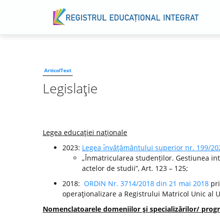
ArticolText
Legislaţie
Legea educaţiei naţionale
2023:
Legea ı̂nvăţământului superior nr. 199/20
„Înmatricularea studenților. Gestiunea int
actelor de studii”, Art. 123 – 125;
2018:
ORDIN Nr. 3714/2018 din 21 mai 2018
pri
operaţionalizare a Registrului Matricol Unic al 
Nomenclatoarele domeniilor şi specializărilor/ progr