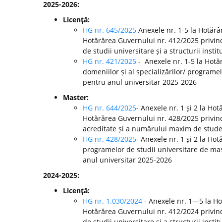
2025-2026:
Licenţă:
HG nr. 645/2025
Anexele nr. 1-5 la Hotărâ
Hotărârea Guvernului nr. 412/2025 privin
de studii universitare și a structurii inst
HG nr. 421/2025
- Anexele nr. 1-5 la Hot
domeniilor și al specializărilor/ programel
pentru anul universitar 2025-2026
Master:
HG nr. 644/2025
- Anexele nr. 1 și 2 la Ho
Hotărârea Guvernului nr. 428/2025 privin
acreditate și a numărului maxim de studenț
HG nr. 428/2025
- Anexele nr. 1 și 2 la H
programelor de studii universitare de mast
anul universitar 2025-2026
2024-2025:
Licenţă:
HG nr. 1.030/2024
- Anexele nr. 1—5 la H
Hotărârea Guvernului nr. 412/2024 privin
de studii universitare și a structurii ins