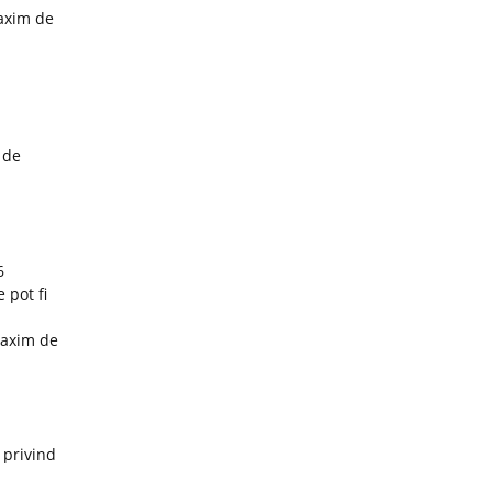
maxim de
 de
6
 pot fi
maxim de
 privind