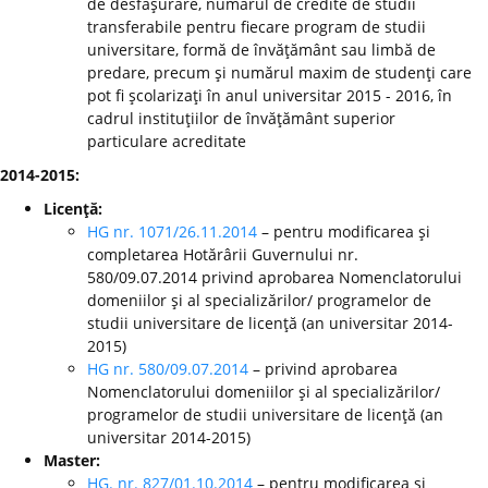
de desfăşurare, numărul de credite de studii
transferabile pentru fiecare program de studii
universitare, formă de învăţământ sau limbă de
predare, precum şi numărul maxim de studenţi care
pot fi şcolarizaţi în anul universitar 2015 - 2016, în
cadrul instituţiilor de învăţământ superior
particulare acreditate
2014-2015:
Licenţă:
HG nr. 1071/26.11.2014
– pentru modificarea şi
completarea Hotărârii Guvernului nr.
580/09.07.2014 privind aprobarea Nomenclatorului
domeniilor şi al specializărilor/ programelor de
studii universitare de licenţă (an universitar 2014-
2015)
HG nr. 580/09.07.2014
– privind aprobarea
Nomenclatorului domeniilor şi al specializărilor/
programelor de studii universitare de licenţă (an
universitar 2014-2015)
Master:
HG. nr. 827/01.10.2014
– pentru modificarea şi