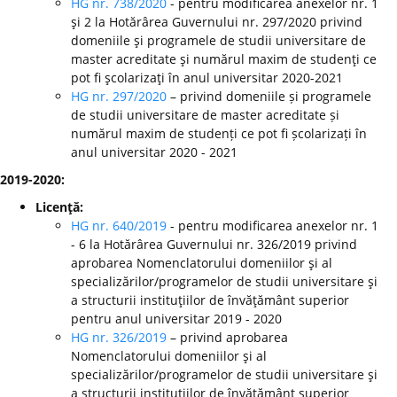
HG nr. 738/2020
- pentru modificarea anexelor nr. 1
şi 2 la Hotărârea Guvernului nr. 297/2020 privind
domeniile şi programele de studii universitare de
master acreditate şi numărul maxim de studenţi ce
pot fi şcolarizaţi în anul universitar 2020-2021
HG nr. 297/2020
– privind domeniile și programele
de studii universitare de master acreditate și
numărul maxim de studenți ce pot fi școlarizați în
anul universitar 2020 - 2021
2019-2020:
Licenţă:
HG nr. 640/2019
- pentru modificarea anexelor nr. 1
- 6 la Hotărârea Guvernului nr. 326/2019 privind
aprobarea Nomenclatorului domeniilor şi al
specializărilor/programelor de studii universitare şi
a structurii instituţiilor de învăţământ superior
pentru anul universitar 2019 - 2020
HG nr. 326/2019
– privind aprobarea
Nomenclatorului domeniilor şi al
specializărilor/programelor de studii universitare şi
a structurii instituţiilor de învăţământ superior