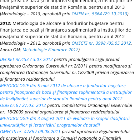
finanțarea de bază și finanțarea suplimentară, a instituțiilor de
învățământ superior de stat din România, pentru anul 2013
(
Metodologie – 2013
,
aprobată prin
OMEN nr. 5364 /29.10.2013
)
2012:
Metodologia de alocare a fondurilor bugetare pentru
finanțarea de bază și finanțarea suplimentară a instituțiilor de
învățământ superior de stat din România, pentru anul 2012
(
Metodologie – 2012, aprobată prin
OMECTS nr. 3998 /05.05.2012
,
Anexa OM:
Metodologie Finantare 2012
)
DECRET nr.453 / 3.07.2012
pentru promulgarea Legii privind
aprobarea Ordonanţei Guvernului nr.2/2011 pentru modificarea şi
completarea Ordonanţei Guvernului nr.18/2009 privind organizarea
şi finanţarea rezidenţiatului
METODOLOGIE din 5 mai 2012 de alocare a fondurilor bugetare
pentru finanţarea de bază şi finanţarea suplimentară a instituţiilor
de învăţământ superior de stat din România pentru anul 2012
OUG nr.6 / 27.03. 2012
pentru completarea Ordonanţei Guvernului
nr. 18/2009 privind organizarea şi finanţarea rezidenţiatului
METODOLOGIE din 3 august 2011 de evaluare în scopul clasificării
universităţilor şi ierarhizării programelor de studii
OMECTS nr. 4786 / 09.08.2011
privind aprobarea Regulamentului
de organizare şi funcţionare a Comisiei Naționale a Finanțării