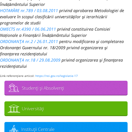
Învățământului Superior
HOTARÂRE nr.789 / 03.08.2011
privind aprobarea Metodologiei de
evaluare în scopul clasificării universităţilor şi ierarhizării
programelor de studii
OMECTS nr.4390 / 06.06.2011
privind constituirea Comisiei
Naționale a Finanțării Învățământului Superior
ORDONANŢA nr.2 / 26.01.2011
pentru modificarea şi completarea
Ordonanţei Guvernului nr. 18/2009 privind organizarea şi
finanţarea rezidenţiatului
ORDONANŢA nr.18 / 29.08.2009
privind organizarea şi finanţarea
rezidenţiatului
Link referenţiere articol:
https://rei.gov.ro/legislatie-17
Studenţi şi Absolvenţi
Universităţi
Instituţii Centrale