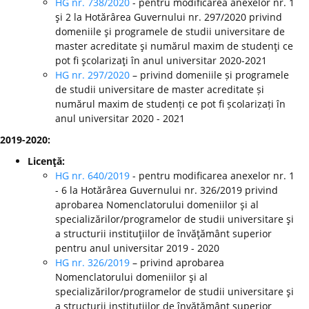
HG nr. 738/2020
- pentru modificarea anexelor nr. 1
şi 2 la Hotărârea Guvernului nr. 297/2020 privind
domeniile şi programele de studii universitare de
master acreditate şi numărul maxim de studenţi ce
pot fi şcolarizaţi în anul universitar 2020-2021
HG nr. 297/2020
– privind domeniile și programele
de studii universitare de master acreditate și
numărul maxim de studenți ce pot fi școlarizați în
anul universitar 2020 - 2021
2019-2020:
Licenţă:
HG nr. 640/2019
- pentru modificarea anexelor nr. 1
- 6 la Hotărârea Guvernului nr. 326/2019 privind
aprobarea Nomenclatorului domeniilor şi al
specializărilor/programelor de studii universitare şi
a structurii instituţiilor de învăţământ superior
pentru anul universitar 2019 - 2020
HG nr. 326/2019
– privind aprobarea
Nomenclatorului domeniilor şi al
specializărilor/programelor de studii universitare şi
a structurii instituţiilor de învăţământ superior