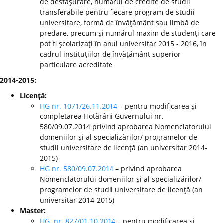
de desfăşurare, numărul de credite de studii
transferabile pentru fiecare program de studii
universitare, formă de învăţământ sau limbă de
predare, precum şi numărul maxim de studenţi care
pot fi şcolarizaţi în anul universitar 2015 - 2016, în
cadrul instituţiilor de învăţământ superior
particulare acreditate
2014-2015:
Licenţă:
HG nr. 1071/26.11.2014
– pentru modificarea şi
completarea Hotărârii Guvernului nr.
580/09.07.2014 privind aprobarea Nomenclatorului
domeniilor şi al specializărilor/ programelor de
studii universitare de licenţă (an universitar 2014-
2015)
HG nr. 580/09.07.2014
– privind aprobarea
Nomenclatorului domeniilor şi al specializărilor/
programelor de studii universitare de licenţă (an
universitar 2014-2015)
Master:
HG. nr. 827/01.10.2014
– pentru modificarea şi