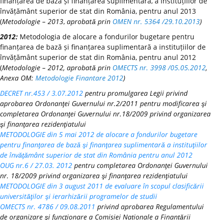
finanțarea de bază și finanțarea suplimentară, a instituțiilor de
învățământ superior de stat din România, pentru anul 2013
(
Metodologie – 2013
,
aprobată prin
OMEN nr. 5364 /29.10.2013
)
2012:
Metodologia de alocare a fondurilor bugetare pentru
finanțarea de bază și finanțarea suplimentară a instituțiilor de
învățământ superior de stat din România, pentru anul 2012
(
Metodologie – 2012, aprobată prin
OMECTS nr. 3998 /05.05.2012
,
Anexa OM:
Metodologie Finantare 2012
)
DECRET nr.453 / 3.07.2012
pentru promulgarea Legii privind
aprobarea Ordonanţei Guvernului nr.2/2011 pentru modificarea şi
completarea Ordonanţei Guvernului nr.18/2009 privind organizarea
şi finanţarea rezidenţiatului
METODOLOGIE din 5 mai 2012 de alocare a fondurilor bugetare
pentru finanţarea de bază şi finanţarea suplimentară a instituţiilor
de învăţământ superior de stat din România pentru anul 2012
OUG nr.6 / 27.03. 2012
pentru completarea Ordonanţei Guvernului
nr. 18/2009 privind organizarea şi finanţarea rezidenţiatului
METODOLOGIE din 3 august 2011 de evaluare în scopul clasificării
universităţilor şi ierarhizării programelor de studii
OMECTS nr. 4786 / 09.08.2011
privind aprobarea Regulamentului
de organizare şi funcţionare a Comisiei Naționale a Finanțării