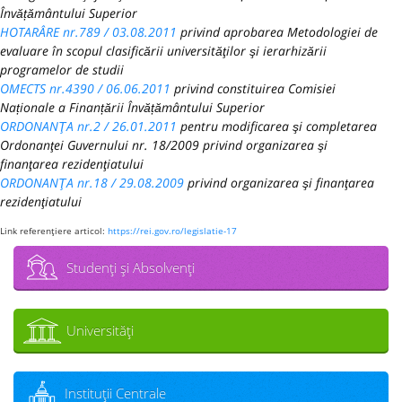
Învățământului Superior
HOTARÂRE nr.789 / 03.08.2011
privind aprobarea Metodologiei de
evaluare în scopul clasificării universităţilor şi ierarhizării
programelor de studii
OMECTS nr.4390 / 06.06.2011
privind constituirea Comisiei
Naționale a Finanțării Învățământului Superior
ORDONANŢA nr.2 / 26.01.2011
pentru modificarea şi completarea
Ordonanţei Guvernului nr. 18/2009 privind organizarea şi
finanţarea rezidenţiatului
ORDONANŢA nr.18 / 29.08.2009
privind organizarea şi finanţarea
rezidenţiatului
Link referenţiere articol:
https://rei.gov.ro/legislatie-17
Studenţi şi Absolvenţi
Universităţi
Instituţii Centrale