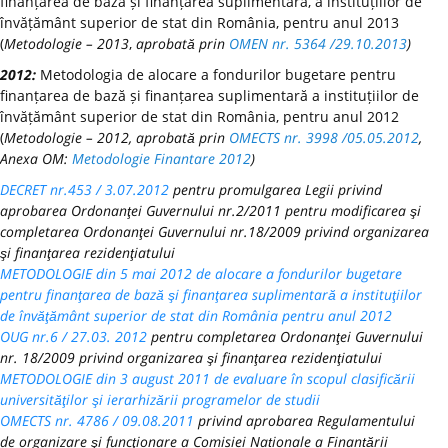
finanțarea de bază și finanțarea suplimentară, a instituțiilor de
învățământ superior de stat din România, pentru anul 2013
(
Metodologie – 2013
,
aprobată prin
OMEN nr. 5364 /29.10.2013
)
2012:
Metodologia de alocare a fondurilor bugetare pentru
finanțarea de bază și finanțarea suplimentară a instituțiilor de
învățământ superior de stat din România, pentru anul 2012
(
Metodologie – 2012, aprobată prin
OMECTS nr. 3998 /05.05.2012
,
Anexa OM:
Metodologie Finantare 2012
)
DECRET nr.453 / 3.07.2012
pentru promulgarea Legii privind
aprobarea Ordonanţei Guvernului nr.2/2011 pentru modificarea şi
completarea Ordonanţei Guvernului nr.18/2009 privind organizarea
şi finanţarea rezidenţiatului
METODOLOGIE din 5 mai 2012 de alocare a fondurilor bugetare
pentru finanţarea de bază şi finanţarea suplimentară a instituţiilor
de învăţământ superior de stat din România pentru anul 2012
OUG nr.6 / 27.03. 2012
pentru completarea Ordonanţei Guvernului
nr. 18/2009 privind organizarea şi finanţarea rezidenţiatului
METODOLOGIE din 3 august 2011 de evaluare în scopul clasificării
universităţilor şi ierarhizării programelor de studii
OMECTS nr. 4786 / 09.08.2011
privind aprobarea Regulamentului
de organizare şi funcţionare a Comisiei Naționale a Finanțării