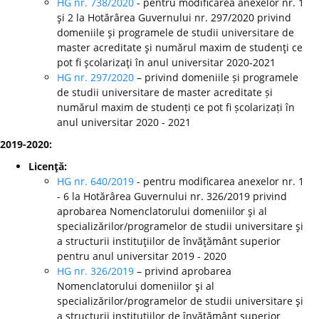
HG nr. 738/2020
- pentru modificarea anexelor nr. 1
şi 2 la Hotărârea Guvernului nr. 297/2020 privind
domeniile şi programele de studii universitare de
master acreditate şi numărul maxim de studenţi ce
pot fi şcolarizaţi în anul universitar 2020-2021
HG nr. 297/2020
– privind domeniile și programele
de studii universitare de master acreditate și
numărul maxim de studenți ce pot fi școlarizați în
anul universitar 2020 - 2021
2019-2020:
Licenţă:
HG nr. 640/2019
- pentru modificarea anexelor nr. 1
- 6 la Hotărârea Guvernului nr. 326/2019 privind
aprobarea Nomenclatorului domeniilor şi al
specializărilor/programelor de studii universitare şi
a structurii instituţiilor de învăţământ superior
pentru anul universitar 2019 - 2020
HG nr. 326/2019
– privind aprobarea
Nomenclatorului domeniilor şi al
specializărilor/programelor de studii universitare şi
a structurii instituţiilor de învăţământ superior