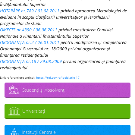
Învățământului Superior
HOTARÂRE nr.789 / 03.08.2011
privind aprobarea Metodologiei de
evaluare în scopul clasificării universităţilor şi ierarhizării
programelor de studii
OMECTS nr.4390 / 06.06.2011
privind constituirea Comisiei
Naționale a Finanțării Învățământului Superior
ORDONANŢA nr.2 / 26.01.2011
pentru modificarea şi completarea
Ordonanţei Guvernului nr. 18/2009 privind organizarea şi
finanţarea rezidenţiatului
ORDONANŢA nr.18 / 29.08.2009
privind organizarea şi finanţarea
rezidenţiatului
Link referenţiere articol:
https://rei.gov.ro/legislatie-17
Studenţi şi Absolvenţi
Universităţi
Instituţii Centrale