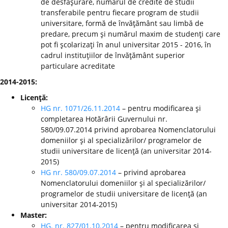
de desfăşurare, numărul de credite de studii
transferabile pentru fiecare program de studii
universitare, formă de învăţământ sau limbă de
predare, precum şi numărul maxim de studenţi care
pot fi şcolarizaţi în anul universitar 2015 - 2016, în
cadrul instituţiilor de învăţământ superior
particulare acreditate
2014-2015:
Licenţă:
HG nr. 1071/26.11.2014
– pentru modificarea şi
completarea Hotărârii Guvernului nr.
580/09.07.2014 privind aprobarea Nomenclatorului
domeniilor şi al specializărilor/ programelor de
studii universitare de licenţă (an universitar 2014-
2015)
HG nr. 580/09.07.2014
– privind aprobarea
Nomenclatorului domeniilor şi al specializărilor/
programelor de studii universitare de licenţă (an
universitar 2014-2015)
Master:
HG. nr. 827/01.10.2014
– pentru modificarea şi