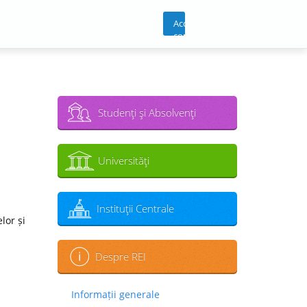
Acces
cont
Studenţi şi Absolvenţi
Universităţi
Instituţii Centrale
lor și
Despre REI
Informații generale