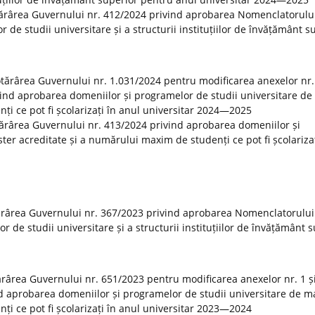
tărârea Guvernului nr. 412/2024 privind aprobarea Nomenclatorulu
r de studii universitare și a structurii instituțiilor de învățământ s
Hotărârea Guvernului nr. 1.031/2024 pentru modificarea anexelor nr. 
vind aprobarea domeniilor și programelor de studii universitare de
ți ce pot fi școlarizați în anul universitar 2024—2025
otărârea Guvernului nr. 413/2024 privind aprobarea domeniilor și
er acreditate și a numărului maxim de studenți ce pot fi școlarizaț
ărârea Guvernului nr. 367/2023 privind aprobarea Nomenclatorului
or de studii universitare și a structurii instituțiilor de învățământ 
tărârea Guvernului nr. 651/2023 pentru modificarea anexelor nr. 1 și
d aprobarea domeniilor și programelor de studii universitare de m
ți ce pot fi școlarizați în anul universitar 2023—2024