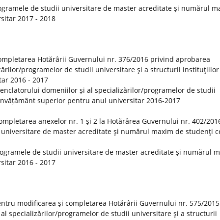
ogramele de studii universitare de master acreditate şi numărul 
rsitar 2017 - 2018
ompletarea Hotărârii Guvernului nr. 376/2016 privind aprobarea
rilor/programelor de studii universitare şi a structurii instituţiilor
tar 2016 - 2017
clatorului domeniilor și al specializărilor/programelor de studii
 de învățământ superior pentru anul universitar 2016-2017
ompletarea anexelor nr. 1 şi 2 la Hotărârea Guvernului nr. 402/201
 universitare de master acreditate şi numărul maxim de studenţi ce
rogramele de studii universitare de master acreditate şi numărul 
rsitar 2016 - 2017
ntru modificarea şi completarea Hotărârii Guvernului nr. 575/2015
 specializărilor/programelor de studii universitare şi a structurii