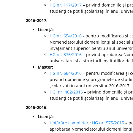
HG nr. 117/2017
– privind domeniile şi pr
studenţi ce pot fi şcolarizaţi în anul unive
2016-2017:
Licenţă:
HG nr. 654/2016
- pentru modificarea şi c
Nomenclatorului domeniilor şi al specializă
învăţământ superior pentru anul universi
HG nr. 376/2016
– privind aprobarea Nomen
universitare și a structurii instituțiilor
Master:
HG nr. 664/2016
– pentru modificarea şi c
privind domeniile şi programele de studii
şcolarizaţi în anul universitar 2016-2017
HG. nr. 402/2016
– privind domeniile şi p
studenţi ce pot fi şcolarizaţi în anul unive
2015-2016:
Licenţă:
Hotărâre completare HG nr. 575/2015
– pe
aprobarea Nomenclatorului domeniilor şi al