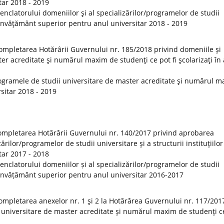
tar 2018 - 2019
clatorului domeniilor şi al specializărilor/programelor de studii
de învăţământ superior pentru anul universitar 2018 - 2019
ompletarea Hotărârii Guvernului nr. 185/2018 privind domeniile şi
er acreditate şi numărul maxim de studenţi ce pot fi şcolarizaţi în
ogramele de studii universitare de master acreditate şi numărul 
rsitar 2018 - 2019
ompletarea Hotărârii Guvernului nr. 140/2017 privind aprobarea
rilor/programelor de studii universitare şi a structurii instituţiilor
tar 2017 - 2018
clatorului domeniilor și al specializărilor/programelor de studii
 de învățământ superior pentru anul universitar 2016-2017
ompletarea anexelor nr. 1 şi 2 la Hotărârea Guvernului nr. 117/201
 universitare de master acreditate şi numărul maxim de studenţi ce