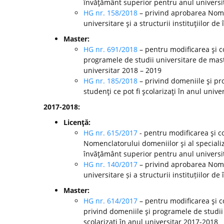
învăţământ superior pentru anul universi
HG nr. 158/2018
– privind aprobarea Nomen
universitare şi a structurii instituţiilor 
Master:
HG nr. 691/2018
– pentru modificarea şi c
programele de studii universitare de mast
universitar 2018 – 2019
HG nr. 185/2018
– privind domeniile şi pr
studenţi ce pot fi şcolarizaţi în anul unive
2017-2018:
Licenţă:
HG nr. 615/2017
- pentru modificarea şi c
Nomenclatorului domeniilor şi al specializă
învăţământ superior pentru anul universi
HG nr. 140/2017
– privind aprobarea Nomen
universitare și a structurii instituțiilor
Master:
HG nr. 614/2017
– pentru modificarea şi c
privind domeniile şi programele de studii
şcolarizaţi în anul universitar 2017-2018