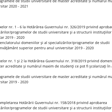
ogramele de studii universitare de master acreditate și numărul 
rsitar 2020 - 2021
elor nr. 1 - 6 la Hotărârea Guvernului nr. 326/2019 privind aproba
rilor/programelor de studii universitare şi a structurii instituţiilor
tar 2019 - 2020
clatorului domeniilor şi al specializărilor/programelor de studii
de învăţământ superior pentru anul universitar 2019 - 2020
lor nr. 1 şi 2 la Hotărârea Guvernului nr. 318/2019 privind domeni
er acreditate şi numărul maxim de studenţi ce pot fi şcolarizaţi în
ogramele de studii universitare de master acreditate şi numărul 
rsitar 2019 - 2020
ompletarea Hotărârii Guvernului nr. 158/2018 privind aprobarea
rilor/programelor de studii universitare şi a structurii instituţiilor