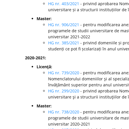
HG nr. 403/2021
- privind aprobarea Nomen
universitare și a structurii instituțiilor
Master:
HG nr. 906/2021
- pentru modificarea anex
programele de studii universitare de mast
universitar 2021-2022
HG nr. 385/2021
- privind domeniile și pr
studenți ce pot fi școlarizați în anul univ
2020-2021:
Licenţă:
HG nr. 739/2020
- pentru modificarea anex
Nomenclatorului domeniilor şi al specializă
învăţământ superior pentru anul universi
HG nr. 299/2020
-
privind aprobarea Nomen
universitare şi a structurii instituţiilor
Master:
HG nr. 738/2020
- pentru modificarea anex
programele de studii universitare de mast
universitar 2020-2021