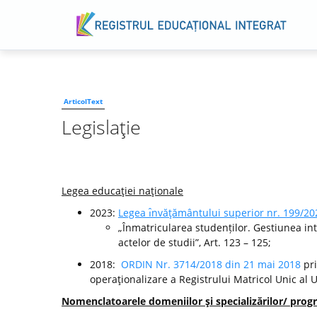
ArticolText
Legislaţie
Legea educaţiei naţionale
2023:
Legea ı̂nvăţământului superior nr. 199/20
„Înmatricularea studenților. Gestiunea int
actelor de studii”, Art. 123 – 125;
2018:
ORDIN Nr. 3714/2018 din 21 mai 2018
pri
operaţionalizare a Registrului Matricol Unic al 
Nomenclatoarele domeniilor şi specializărilor/ progr