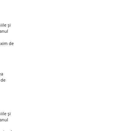
ile şi
 anul
axim de
ea
 de
ile şi
 anul