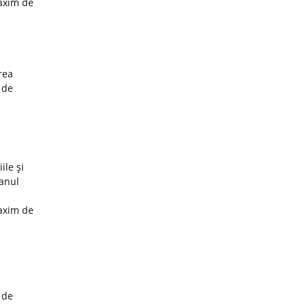
maxim de
rea
 de
ile şi
 anul
maxim de
 de