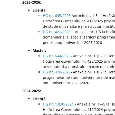
2025-2026:
Licenţă:
HG nr. 645/2025
Anexele nr. 1-5 la Hotărâ
Hotărârea Guvernului nr. 412/2025 privin
de studii universitare și a structurii inst
HG nr. 421/2025
- Anexele nr. 1-5 la Hot
domeniilor și al specializărilor/ programel
pentru anul universitar 2025-2026
Master:
HG nr. 644/2025
- Anexele nr. 1 și 2 la Ho
Hotărârea Guvernului nr. 428/2025 privin
acreditate și a numărului maxim de studenț
HG nr. 428/2025
- Anexele nr. 1 și 2 la H
programelor de studii universitare de mast
anul universitar 2025-2026
2024-2025:
Licenţă:
HG nr. 1.030/2024
- Anexele nr. 1—5 la H
Hotărârea Guvernului nr. 412/2024 privin
de studii universitare și a structurii ins