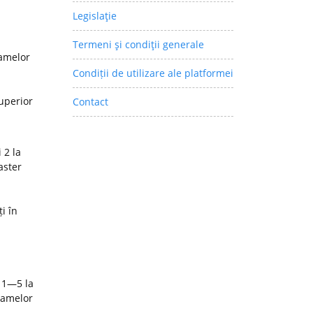
Legislaţie
Termeni şi condiţii generale
ramelor
Condiții de utilizare ale platformei
superior
Contact
 2 la
aster
i în
 1—5 la
ramelor