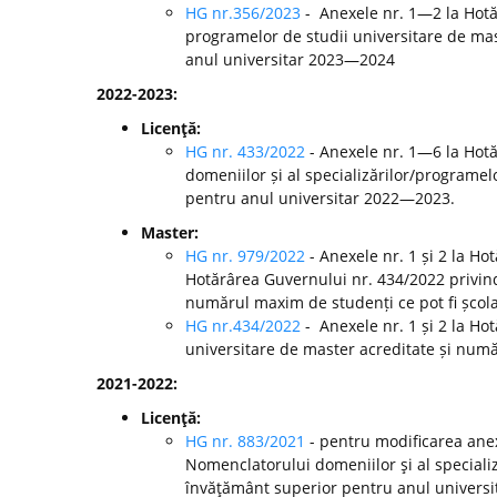
HG nr.356/2023
- Anexele nr. 1—2 la Hotă
programelor de studii universitare de mast
anul universitar 2023—2024
2022-2023:
Licenţă:
HG nr. 433/2022
- Anexele nr. 1—6 la Hot
domeniilor și al specializărilor/programelo
pentru anul universitar 2022—2023.
Master:
HG nr. 979/2022
- Anexele nr. 1 și 2 la H
Hotărârea Guvernului nr. 434/2022 privind
numărul maxim de studenți ce pot fi școla
HG nr.434/2022
- Anexele nr. 1 și 2 la Ho
universitare de master acreditate și numă
2021-2022:
Licenţă:
HG nr. 883/2021
- pentru modificarea anex
Nomenclatorului domeniilor şi al specializă
învăţământ superior pentru anul universi