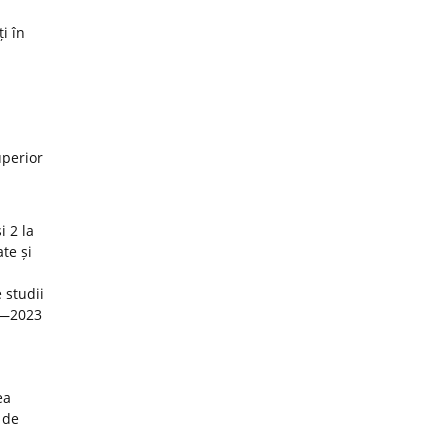
i în
uperior
i 2 la
te și
 studii
22—2023
ea
 de