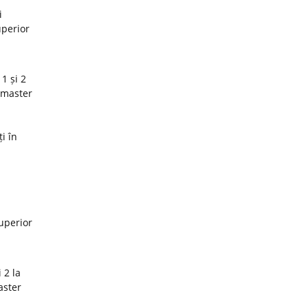
i
uperior
1 și 2
 master
i în
superior
 2 la
aster