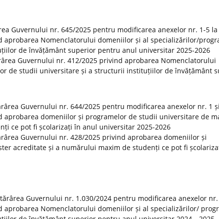
rea Guvernului nr. 645/2025 pentru modificarea anexelor nr. 1-5 la
d aprobarea Nomenclatorului domeniilor și al specializărilor/prog
ituțiilor de învățământ superior pentru anul universitar 2025-2026
ărârea Guvernului nr. 412/2025 privind aprobarea Nomenclatorului
or de studii universitare și a structurii instituțiilor de învățământ 
tărârea Guvernului nr. 644/2025 pentru modificarea anexelor nr. 1 și
d aprobarea domeniilor și programelor de studii universitare de m
i ce pot fi școlarizați în anul universitar 2025-2026
otărârea Guvernului nr. 428/2025 privind aprobarea domeniilor și
er acreditate și a numărului maxim de studenți ce pot fi școlarizaț
otărârea Guvernului nr. 1.030/2024 pentru modificarea anexelor nr.
d aprobarea Nomenclatorului domeniilor și al specializărilor/ prog
tituțiilor de învățământ superior pentru anul universitar 2024—2025