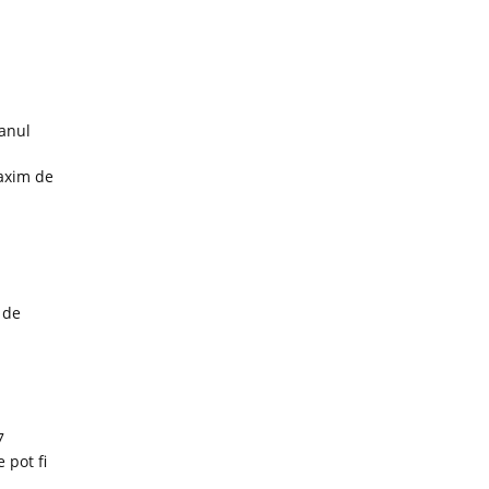
 anul
maxim de
 de
7
 pot fi