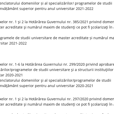
clatorului domeniilor și al specializărilor/ programelor de studii
 de învățământ superior pentru anul universitar 2021-2022
elor nr. 1 şi 2 la Hotărârea Guvernului nr. 385/2021 privind domeni
er acreditate şi numărul maxim de studenţi ce pot fi şcolarizaţi în
ogramele de studii universitare de master acreditate și numărul m
ersitar 2021-2022
elor nr. 1-6 la Hotărârea Guvernului nr. 299/2020 privind aprobar
rilor/programelor de studii universitare şi a structurii instituţiilor
tar 2020-2021
clatorului domeniilor şi al specializărilor/programelor de studii
 de învăţământ superior pentru anul universitar 2020-2021
elor nr. 1 şi 2 la Hotărârea Guvernului nr. 297/2020 privind domeni
er acreditate şi numărul maxim de studenţi ce pot fi şcolarizaţi în