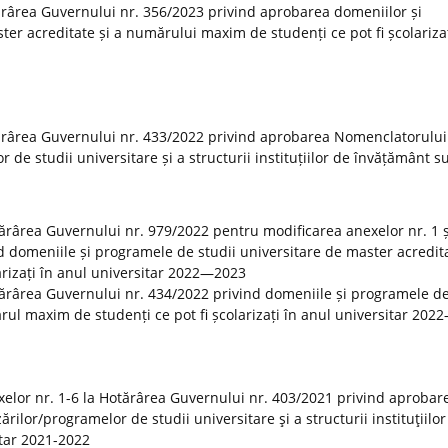
rârea Guvernului nr. 356/2023 privind aprobarea domeniilor și
er acreditate și a numărului maxim de studenți ce pot fi școlarizaț
ărârea Guvernului nr. 433/2022 privind aprobarea Nomenclatorului
r de studii universitare și a structurii instituțiilor de învățământ s
otărârea Guvernului nr. 979/2022 pentru modificarea anexelor nr. 1 ș
 domeniile și programele de studii universitare de master acredita
rizați în anul universitar 2022—2023
tărârea Guvernului nr. 434/2022 privind domeniile și programele de
rul maxim de studenți ce pot fi școlarizați în anul universitar 20
elor nr. 1-6 la Hotărârea Guvernului nr. 403/2021 privind aprobar
rilor/programelor de studii universitare şi a structurii instituţiilor
tar 2021-2022