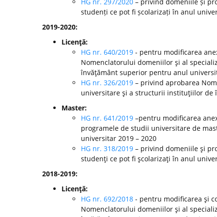
HG nr. 297/2020
– privind domeniile și pr
studenți ce pot fi școlarizați în anul unive
2019-2020:
Licenţă:
HG nr. 640/2019
- pentru modificarea anex
Nomenclatorului domeniilor şi al specializă
învăţământ superior pentru anul universi
HG nr. 326/2019
– privind aprobarea Nomen
universitare şi a structurii instituţiilor 
Master:
HG nr. 641/2019
–pentru modificarea anexe
programele de studii universitare de mast
universitar 2019 – 2020
HG nr. 318/2019
– privind domeniile şi pr
studenţi ce pot fi şcolarizaţi în anul unive
2018-2019:
Licenţă:
HG nr. 692/2018
- pentru modificarea şi c
Nomenclatorului domeniilor şi al specializă