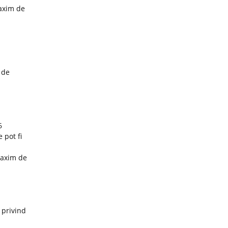
maxim de
 de
6
 pot fi
maxim de
 privind