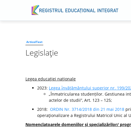
ArticolText
Legislaţie
Legea educaţiei naţionale
2023:
Legea ı̂nvăţământului superior nr. 199/20
„Înmatricularea studenților. Gestiunea int
actelor de studii”, Art. 123 – 125;
2018:
ORDIN Nr. 3714/2018 din 21 mai 2018
pri
operaţionalizare a Registrului Matricol Unic al 
Nomenclatoarele domeniilor şi specializărilor/ progr