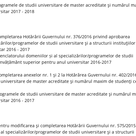
ogramele de studii universitare de master acreditate şi numărul 
rsitar 2017 - 2018
ompletarea Hotărârii Guvernului nr. 376/2016 privind aprobarea
rilor/programelor de studii universitare şi a structurii instituţiilor
tar 2016 - 2017
clatorului domeniilor și al specializărilor/programelor de studii
 de învățământ superior pentru anul universitar 2016-2017
ompletarea anexelor nr. 1 şi 2 la Hotărârea Guvernului nr. 402/201
 universitare de master acreditate şi numărul maxim de studenţi ce
rogramele de studii universitare de master acreditate şi numărul 
rsitar 2016 - 2017
ntru modificarea şi completarea Hotărârii Guvernului nr. 575/2015
 specializărilor/programelor de studii universitare şi a structurii