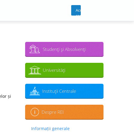
Acces
cont
Studenţi şi Absolvenţi
Universităţi
Instituţii Centrale
lor și
Despre REI
Informații generale