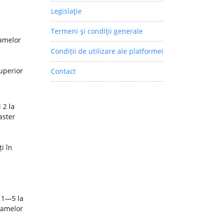
Legislaţie
Termeni şi condiţii generale
ramelor
Condiții de utilizare ale platformei
superior
Contact
 2 la
aster
i în
 1—5 la
ramelor