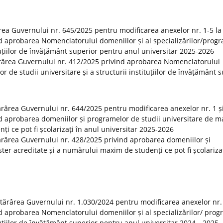
rea Guvernului nr. 645/2025 pentru modificarea anexelor nr. 1-5 la
d aprobarea Nomenclatorului domeniilor și al specializărilor/prog
ituțiilor de învățământ superior pentru anul universitar 2025-2026
ărârea Guvernului nr. 412/2025 privind aprobarea Nomenclatorului
or de studii universitare și a structurii instituțiilor de învățământ 
tărârea Guvernului nr. 644/2025 pentru modificarea anexelor nr. 1 și
d aprobarea domeniilor și programelor de studii universitare de m
i ce pot fi școlarizați în anul universitar 2025-2026
otărârea Guvernului nr. 428/2025 privind aprobarea domeniilor și
er acreditate și a numărului maxim de studenți ce pot fi școlarizaț
otărârea Guvernului nr. 1.030/2024 pentru modificarea anexelor nr.
d aprobarea Nomenclatorului domeniilor și al specializărilor/ prog
tituțiilor de învățământ superior pentru anul universitar 2024—2025