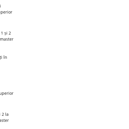
i
uperior
1 și 2
 master
i în
superior
 2 la
aster