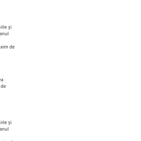
ile şi
 anul
axim de
ea
 de
ile şi
 anul