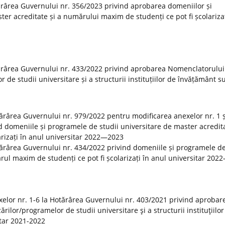
rârea Guvernului nr. 356/2023 privind aprobarea domeniilor și
er acreditate și a numărului maxim de studenți ce pot fi școlarizaț
ărârea Guvernului nr. 433/2022 privind aprobarea Nomenclatorului
r de studii universitare și a structurii instituțiilor de învățământ s
otărârea Guvernului nr. 979/2022 pentru modificarea anexelor nr. 1 ș
 domeniile și programele de studii universitare de master acredita
rizați în anul universitar 2022—2023
tărârea Guvernului nr. 434/2022 privind domeniile și programele de
rul maxim de studenți ce pot fi școlarizați în anul universitar 20
elor nr. 1-6 la Hotărârea Guvernului nr. 403/2021 privind aprobar
rilor/programelor de studii universitare şi a structurii instituţiilor
tar 2021-2022