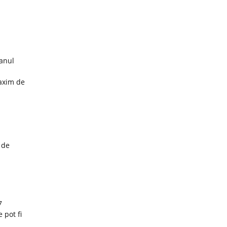
 anul
maxim de
 de
7
 pot fi