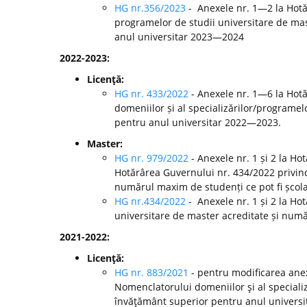
HG nr.356/2023
- Anexele nr. 1—2 la Hotă
programelor de studii universitare de mast
anul universitar 2023—2024
2022-2023:
Licenţă:
HG nr. 433/2022
- Anexele nr. 1—6 la Hot
domeniilor și al specializărilor/programelo
pentru anul universitar 2022—2023.
Master:
HG nr. 979/2022
- Anexele nr. 1 și 2 la H
Hotărârea Guvernului nr. 434/2022 privind
numărul maxim de studenți ce pot fi școla
HG nr.434/2022
- Anexele nr. 1 și 2 la Ho
universitare de master acreditate și numă
2021-2022:
Licenţă:
HG nr. 883/2021
- pentru modificarea anex
Nomenclatorului domeniilor şi al specializă
învăţământ superior pentru anul universi