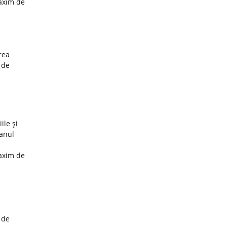
maxim de
rea
 de
ile şi
 anul
maxim de
 de