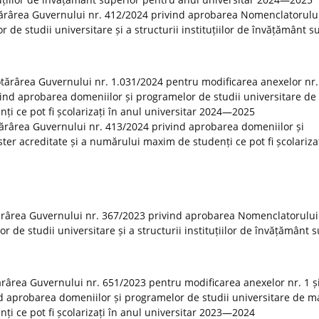
tărârea Guvernului nr. 412/2024 privind aprobarea Nomenclatorulu
r de studii universitare și a structurii instituțiilor de învățământ s
Hotărârea Guvernului nr. 1.031/2024 pentru modificarea anexelor nr. 
vind aprobarea domeniilor și programelor de studii universitare de
ți ce pot fi școlarizați în anul universitar 2024—2025
otărârea Guvernului nr. 413/2024 privind aprobarea domeniilor și
er acreditate și a numărului maxim de studenți ce pot fi școlarizaț
ărârea Guvernului nr. 367/2023 privind aprobarea Nomenclatorului
or de studii universitare și a structurii instituțiilor de învățământ 
tărârea Guvernului nr. 651/2023 pentru modificarea anexelor nr. 1 și
d aprobarea domeniilor și programelor de studii universitare de m
ți ce pot fi școlarizați în anul universitar 2023—2024