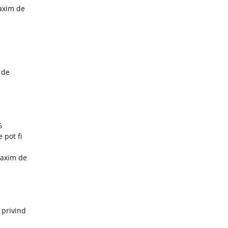
maxim de
 de
6
 pot fi
maxim de
 privind