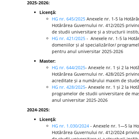
2025-2026:
Licenţă:
HG nr. 645/2025
Anexele nr. 1-5 la Hotărâ
Hotărârea Guvernului nr. 412/2025 privin
de studii universitare și a structurii inst
HG nr. 421/2025
- Anexele nr. 1-5 la Hot
domeniilor și al specializărilor/ programel
pentru anul universitar 2025-2026
Master:
HG nr. 644/2025
- Anexele nr. 1 și 2 la Ho
Hotărârea Guvernului nr. 428/2025 privin
acreditate și a numărului maxim de studenț
HG nr. 428/2025
- Anexele nr. 1 și 2 la H
programelor de studii universitare de mast
anul universitar 2025-2026
2024-2025:
Licenţă:
HG nr. 1.030/2024
- Anexele nr. 1—5 la H
Hotărârea Guvernului nr. 412/2024 privin
de studii universitare și a structurii ins