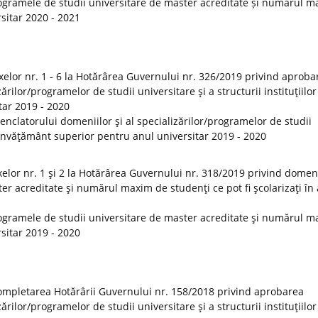
ogramele de studii universitare de master acreditate și numărul 
rsitar 2020 - 2021
elor nr. 1 - 6 la Hotărârea Guvernului nr. 326/2019 privind aproba
rilor/programelor de studii universitare şi a structurii instituţiilor
tar 2019 - 2020
clatorului domeniilor şi al specializărilor/programelor de studii
de învăţământ superior pentru anul universitar 2019 - 2020
lor nr. 1 şi 2 la Hotărârea Guvernului nr. 318/2019 privind domeni
er acreditate şi numărul maxim de studenţi ce pot fi şcolarizaţi în
ogramele de studii universitare de master acreditate şi numărul 
rsitar 2019 - 2020
ompletarea Hotărârii Guvernului nr. 158/2018 privind aprobarea
rilor/programelor de studii universitare şi a structurii instituţiilor