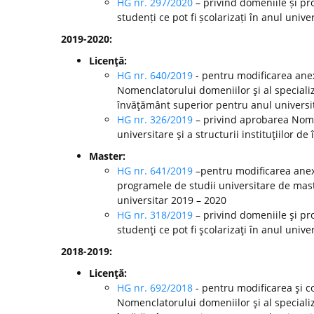
HG nr. 297/2020
– privind domeniile și pr
studenți ce pot fi școlarizați în anul unive
2019-2020:
Licenţă:
HG nr. 640/2019
- pentru modificarea anex
Nomenclatorului domeniilor şi al specializă
învăţământ superior pentru anul universi
HG nr. 326/2019
– privind aprobarea Nomen
universitare şi a structurii instituţiilor 
Master:
HG nr. 641/2019
–pentru modificarea anexe
programele de studii universitare de mast
universitar 2019 – 2020
HG nr. 318/2019
– privind domeniile şi pr
studenţi ce pot fi şcolarizaţi în anul unive
2018-2019:
Licenţă:
HG nr. 692/2018
- pentru modificarea şi c
Nomenclatorului domeniilor şi al specializă