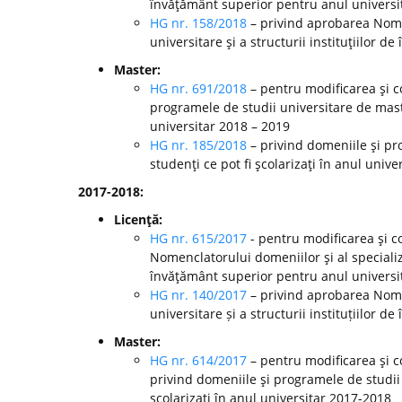
învăţământ superior pentru anul universi
HG nr. 158/2018
– privind aprobarea Nomen
universitare şi a structurii instituţiilor 
Master:
HG nr. 691/2018
– pentru modificarea şi c
programele de studii universitare de mast
universitar 2018 – 2019
HG nr. 185/2018
– privind domeniile şi pr
studenţi ce pot fi şcolarizaţi în anul unive
2017-2018:
Licenţă:
HG nr. 615/2017
- pentru modificarea şi c
Nomenclatorului domeniilor şi al specializă
învăţământ superior pentru anul universi
HG nr. 140/2017
– privind aprobarea Nomen
universitare și a structurii instituțiilor
Master:
HG nr. 614/2017
– pentru modificarea şi c
privind domeniile şi programele de studii
şcolarizaţi în anul universitar 2017-2018