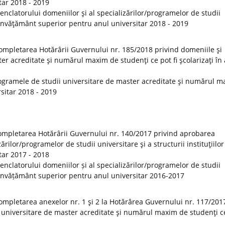
tar 2018 - 2019
clatorului domeniilor şi al specializărilor/programelor de studii
de învăţământ superior pentru anul universitar 2018 - 2019
ompletarea Hotărârii Guvernului nr. 185/2018 privind domeniile şi
er acreditate şi numărul maxim de studenţi ce pot fi şcolarizaţi în
ogramele de studii universitare de master acreditate şi numărul 
rsitar 2018 - 2019
ompletarea Hotărârii Guvernului nr. 140/2017 privind aprobarea
rilor/programelor de studii universitare şi a structurii instituţiilor
tar 2017 - 2018
clatorului domeniilor și al specializărilor/programelor de studii
 de învățământ superior pentru anul universitar 2016-2017
ompletarea anexelor nr. 1 şi 2 la Hotărârea Guvernului nr. 117/201
 universitare de master acreditate şi numărul maxim de studenţi ce