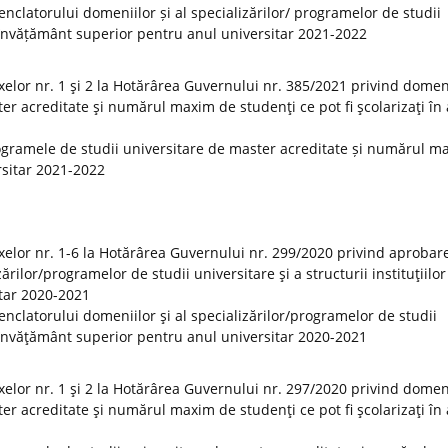
clatorului domeniilor și al specializărilor/ programelor de studii
 de învățământ superior pentru anul universitar 2021-2022
elor nr. 1 şi 2 la Hotărârea Guvernului nr. 385/2021 privind domeni
er acreditate şi numărul maxim de studenţi ce pot fi şcolarizaţi în
ogramele de studii universitare de master acreditate și numărul m
ersitar 2021-2022
elor nr. 1-6 la Hotărârea Guvernului nr. 299/2020 privind aprobar
rilor/programelor de studii universitare şi a structurii instituţiilor
tar 2020-2021
clatorului domeniilor şi al specializărilor/programelor de studii
 de învăţământ superior pentru anul universitar 2020-2021
elor nr. 1 şi 2 la Hotărârea Guvernului nr. 297/2020 privind domeni
er acreditate şi numărul maxim de studenţi ce pot fi şcolarizaţi în