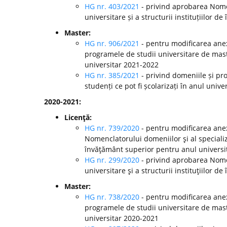
HG nr. 403/2021
- privind aprobarea Nomen
universitare și a structurii instituțiilor
Master:
HG nr. 906/2021
- pentru modificarea anex
programele de studii universitare de mast
universitar 2021-2022
HG nr. 385/2021
- privind domeniile și pr
studenți ce pot fi școlarizați în anul univ
2020-2021:
Licenţă:
HG nr. 739/2020
- pentru modificarea anex
Nomenclatorului domeniilor şi al specializă
învăţământ superior pentru anul universi
HG nr. 299/2020
-
privind aprobarea Nomen
universitare şi a structurii instituţiilor
Master:
HG nr. 738/2020
- pentru modificarea anex
programele de studii universitare de mast
universitar 2020-2021