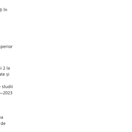
i în
uperior
i 2 la
te și
 studii
22—2023
ea
 de