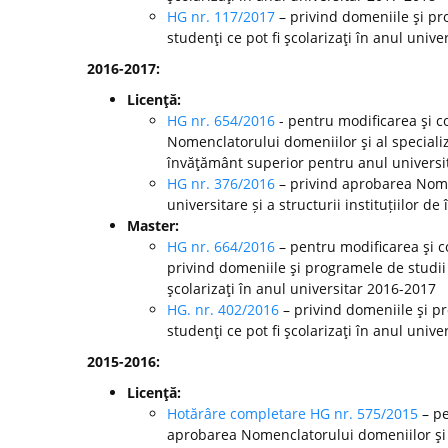
HG nr. 117/2017
– privind domeniile şi pr
studenţi ce pot fi şcolarizaţi în anul unive
2016-2017:
Licenţă:
HG nr. 654/2016
- pentru modificarea şi c
Nomenclatorului domeniilor şi al specializă
învăţământ superior pentru anul universi
HG nr. 376/2016
– privind aprobarea Nomen
universitare și a structurii instituțiilor
Master:
HG nr. 664/2016
– pentru modificarea şi c
privind domeniile şi programele de studii
şcolarizaţi în anul universitar 2016-2017
HG. nr. 402/2016
– privind domeniile şi p
studenţi ce pot fi şcolarizaţi în anul unive
2015-2016:
Licenţă:
Hotărâre completare HG nr. 575/2015
– pe
aprobarea Nomenclatorului domeniilor şi al