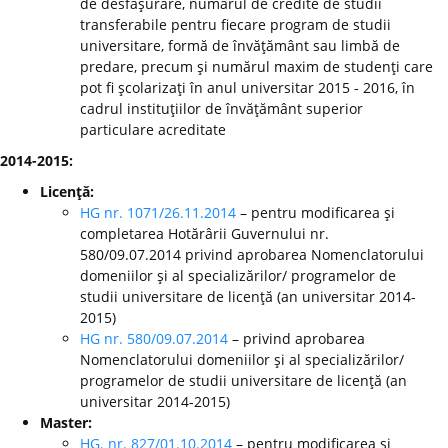
de desfăşurare, numărul de credite de studii
transferabile pentru fiecare program de studii
universitare, formă de învăţământ sau limbă de
predare, precum şi numărul maxim de studenţi care
pot fi şcolarizaţi în anul universitar 2015 - 2016, în
cadrul instituţiilor de învăţământ superior
particulare acreditate
2014-2015:
Licenţă:
HG nr. 1071/26.11.2014
– pentru modificarea şi
completarea Hotărârii Guvernului nr.
580/09.07.2014 privind aprobarea Nomenclatorului
domeniilor şi al specializărilor/ programelor de
studii universitare de licenţă (an universitar 2014-
2015)
HG nr. 580/09.07.2014
– privind aprobarea
Nomenclatorului domeniilor şi al specializărilor/
programelor de studii universitare de licenţă (an
universitar 2014-2015)
Master:
HG. nr. 827/01.10.2014
– pentru modificarea şi