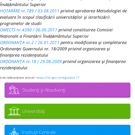
Învățământului Superior
HOTARÂRE nr.789 / 03.08.2011
privind aprobarea Metodologiei de
evaluare în scopul clasificării universităţilor şi ierarhizării
programelor de studii
OMECTS nr.4390 / 06.06.2011
privind constituirea Comisiei
Naționale a Finanțării Învățământului Superior
ORDONANŢA nr.2 / 26.01.2011
pentru modificarea şi completarea
Ordonanţei Guvernului nr. 18/2009 privind organizarea şi
finanţarea rezidenţiatului
ORDONANŢA nr.18 / 29.08.2009
privind organizarea şi finanţarea
rezidenţiatului
Link referenţiere articol:
https://rei.gov.ro/legislatie-17
Studenţi şi Absolvenţi
Universităţi
Instituţii Centrale