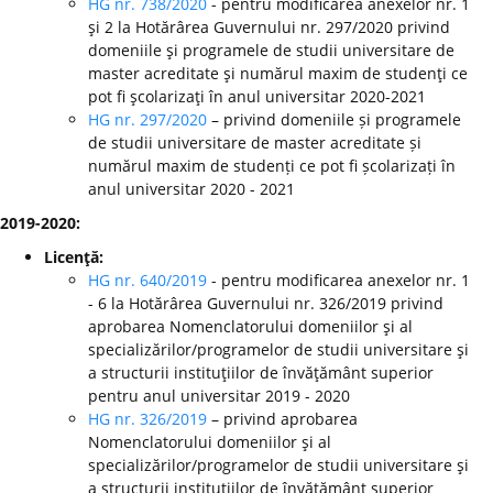
HG nr. 738/2020
- pentru modificarea anexelor nr. 1
şi 2 la Hotărârea Guvernului nr. 297/2020 privind
domeniile şi programele de studii universitare de
master acreditate şi numărul maxim de studenţi ce
pot fi şcolarizaţi în anul universitar 2020-2021
HG nr. 297/2020
– privind domeniile și programele
de studii universitare de master acreditate și
numărul maxim de studenți ce pot fi școlarizați în
anul universitar 2020 - 2021
2019-2020:
Licenţă:
HG nr. 640/2019
- pentru modificarea anexelor nr. 1
- 6 la Hotărârea Guvernului nr. 326/2019 privind
aprobarea Nomenclatorului domeniilor şi al
specializărilor/programelor de studii universitare şi
a structurii instituţiilor de învăţământ superior
pentru anul universitar 2019 - 2020
HG nr. 326/2019
– privind aprobarea
Nomenclatorului domeniilor şi al
specializărilor/programelor de studii universitare şi
a structurii instituţiilor de învăţământ superior