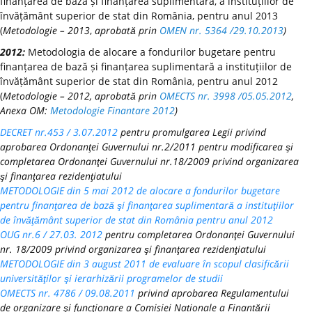
finanțarea de bază și finanțarea suplimentară, a instituțiilor de
învățământ superior de stat din România, pentru anul 2013
(
Metodologie – 2013
,
aprobată prin
OMEN nr. 5364 /29.10.2013
)
2012:
Metodologia de alocare a fondurilor bugetare pentru
finanțarea de bază și finanțarea suplimentară a instituțiilor de
învățământ superior de stat din România, pentru anul 2012
(
Metodologie – 2012, aprobată prin
OMECTS nr. 3998 /05.05.2012
,
Anexa OM:
Metodologie Finantare 2012
)
DECRET nr.453 / 3.07.2012
pentru promulgarea Legii privind
aprobarea Ordonanţei Guvernului nr.2/2011 pentru modificarea şi
completarea Ordonanţei Guvernului nr.18/2009 privind organizarea
şi finanţarea rezidenţiatului
METODOLOGIE din 5 mai 2012 de alocare a fondurilor bugetare
pentru finanţarea de bază şi finanţarea suplimentară a instituţiilor
de învăţământ superior de stat din România pentru anul 2012
OUG nr.6 / 27.03. 2012
pentru completarea Ordonanţei Guvernului
nr. 18/2009 privind organizarea şi finanţarea rezidenţiatului
METODOLOGIE din 3 august 2011 de evaluare în scopul clasificării
universităţilor şi ierarhizării programelor de studii
OMECTS nr. 4786 / 09.08.2011
privind aprobarea Regulamentului
de organizare şi funcţionare a Comisiei Naționale a Finanțării