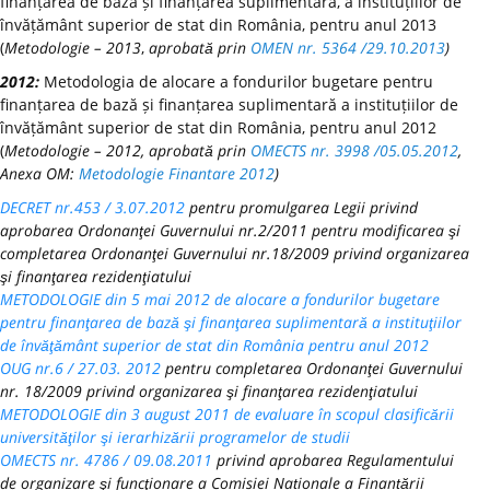
finanțarea de bază și finanțarea suplimentară, a instituțiilor de
învățământ superior de stat din România, pentru anul 2013
(
Metodologie – 2013
,
aprobată prin
OMEN nr. 5364 /29.10.2013
)
2012:
Metodologia de alocare a fondurilor bugetare pentru
finanțarea de bază și finanțarea suplimentară a instituțiilor de
învățământ superior de stat din România, pentru anul 2012
(
Metodologie – 2012, aprobată prin
OMECTS nr. 3998 /05.05.2012
,
Anexa OM:
Metodologie Finantare 2012
)
DECRET nr.453 / 3.07.2012
pentru promulgarea Legii privind
aprobarea Ordonanţei Guvernului nr.2/2011 pentru modificarea şi
completarea Ordonanţei Guvernului nr.18/2009 privind organizarea
şi finanţarea rezidenţiatului
METODOLOGIE din 5 mai 2012 de alocare a fondurilor bugetare
pentru finanţarea de bază şi finanţarea suplimentară a instituţiilor
de învăţământ superior de stat din România pentru anul 2012
OUG nr.6 / 27.03. 2012
pentru completarea Ordonanţei Guvernului
nr. 18/2009 privind organizarea şi finanţarea rezidenţiatului
METODOLOGIE din 3 august 2011 de evaluare în scopul clasificării
universităţilor şi ierarhizării programelor de studii
OMECTS nr. 4786 / 09.08.2011
privind aprobarea Regulamentului
de organizare şi funcţionare a Comisiei Naționale a Finanțării