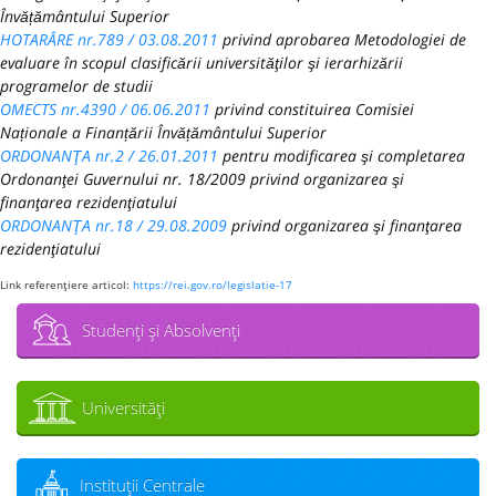
Învățământului Superior
HOTARÂRE nr.789 / 03.08.2011
privind aprobarea Metodologiei de
evaluare în scopul clasificării universităţilor şi ierarhizării
programelor de studii
OMECTS nr.4390 / 06.06.2011
privind constituirea Comisiei
Naționale a Finanțării Învățământului Superior
ORDONANŢA nr.2 / 26.01.2011
pentru modificarea şi completarea
Ordonanţei Guvernului nr. 18/2009 privind organizarea şi
finanţarea rezidenţiatului
ORDONANŢA nr.18 / 29.08.2009
privind organizarea şi finanţarea
rezidenţiatului
Link referenţiere articol:
https://rei.gov.ro/legislatie-17
Studenţi şi Absolvenţi
Universităţi
Instituţii Centrale