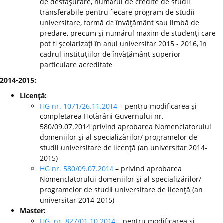
de desfăşurare, numărul de credite de studii
transferabile pentru fiecare program de studii
universitare, formă de învăţământ sau limbă de
predare, precum şi numărul maxim de studenţi care
pot fi şcolarizaţi în anul universitar 2015 - 2016, în
cadrul instituţiilor de învăţământ superior
particulare acreditate
2014-2015:
Licenţă:
HG nr. 1071/26.11.2014
– pentru modificarea şi
completarea Hotărârii Guvernului nr.
580/09.07.2014 privind aprobarea Nomenclatorului
domeniilor şi al specializărilor/ programelor de
studii universitare de licenţă (an universitar 2014-
2015)
HG nr. 580/09.07.2014
– privind aprobarea
Nomenclatorului domeniilor şi al specializărilor/
programelor de studii universitare de licenţă (an
universitar 2014-2015)
Master:
HG. nr. 827/01.10.2014
– pentru modificarea şi