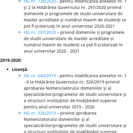
HG nr. 738/2020
- pentru modificarea anexelor nr. 1
şi 2 la Hotărârea Guvernului nr. 297/2020 privind
domeniile şi programele de studii universitare de
master acreditate şi numărul maxim de studenţi ce
pot fi şcolarizaţi în anul universitar 2020-2021
HG nr. 297/2020
– privind domeniile și programele
de studii universitare de master acreditate și
numărul maxim de studenți ce pot fi școlarizați în
anul universitar 2020 - 2021
2019-2020:
Licenţă:
HG nr. 640/2019
- pentru modificarea anexelor nr. 1
- 6 la Hotărârea Guvernului nr. 326/2019 privind
aprobarea Nomenclatorului domeniilor şi al
specializărilor/programelor de studii universitare şi
a structurii instituţiilor de învăţământ superior
pentru anul universitar 2019 - 2020
HG nr. 326/2019
– privind aprobarea
Nomenclatorului domeniilor şi al
specializărilor/programelor de studii universitare şi
a structurii instituţiilor de învăţământ superior