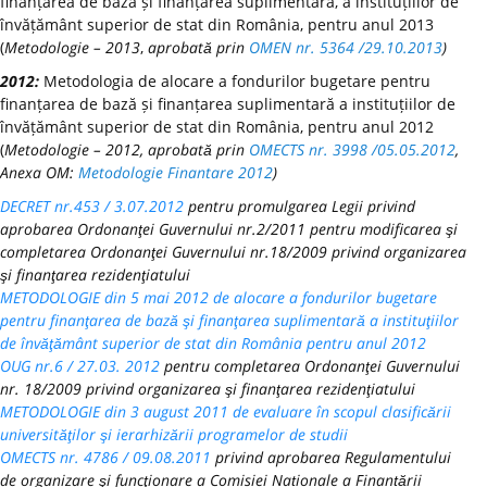
finanțarea de bază și finanțarea suplimentară, a instituțiilor de
învățământ superior de stat din România, pentru anul 2013
(
Metodologie – 2013
,
aprobată prin
OMEN nr. 5364 /29.10.2013
)
2012:
Metodologia de alocare a fondurilor bugetare pentru
finanțarea de bază și finanțarea suplimentară a instituțiilor de
învățământ superior de stat din România, pentru anul 2012
(
Metodologie – 2012, aprobată prin
OMECTS nr. 3998 /05.05.2012
,
Anexa OM:
Metodologie Finantare 2012
)
DECRET nr.453 / 3.07.2012
pentru promulgarea Legii privind
aprobarea Ordonanţei Guvernului nr.2/2011 pentru modificarea şi
completarea Ordonanţei Guvernului nr.18/2009 privind organizarea
şi finanţarea rezidenţiatului
METODOLOGIE din 5 mai 2012 de alocare a fondurilor bugetare
pentru finanţarea de bază şi finanţarea suplimentară a instituţiilor
de învăţământ superior de stat din România pentru anul 2012
OUG nr.6 / 27.03. 2012
pentru completarea Ordonanţei Guvernului
nr. 18/2009 privind organizarea şi finanţarea rezidenţiatului
METODOLOGIE din 3 august 2011 de evaluare în scopul clasificării
universităţilor şi ierarhizării programelor de studii
OMECTS nr. 4786 / 09.08.2011
privind aprobarea Regulamentului
de organizare şi funcţionare a Comisiei Naționale a Finanțării