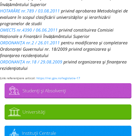
Învățământului Superior
HOTARÂRE nr.789 / 03.08.2011
privind aprobarea Metodologiei de
evaluare în scopul clasificării universităţilor şi ierarhizării
programelor de studii
OMECTS nr.4390 / 06.06.2011
privind constituirea Comisiei
Naționale a Finanțării Învățământului Superior
ORDONANŢA nr.2 / 26.01.2011
pentru modificarea şi completarea
Ordonanţei Guvernului nr. 18/2009 privind organizarea şi
finanţarea rezidenţiatului
ORDONANŢA nr.18 / 29.08.2009
privind organizarea şi finanţarea
rezidenţiatului
Link referenţiere articol:
https://rei.gov.ro/legislatie-17
Studenţi şi Absolvenţi
Universităţi
Instituţii Centrale