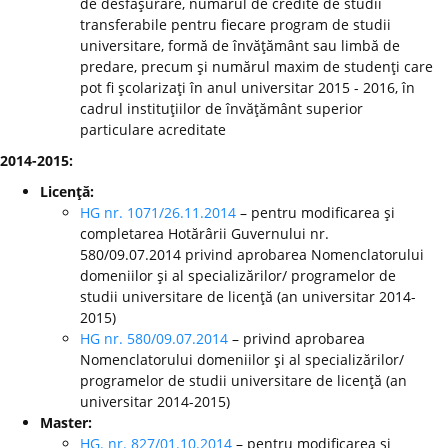
de desfăşurare, numărul de credite de studii
transferabile pentru fiecare program de studii
universitare, formă de învăţământ sau limbă de
predare, precum şi numărul maxim de studenţi care
pot fi şcolarizaţi în anul universitar 2015 - 2016, în
cadrul instituţiilor de învăţământ superior
particulare acreditate
2014-2015:
Licenţă:
HG nr. 1071/26.11.2014
– pentru modificarea şi
completarea Hotărârii Guvernului nr.
580/09.07.2014 privind aprobarea Nomenclatorului
domeniilor şi al specializărilor/ programelor de
studii universitare de licenţă (an universitar 2014-
2015)
HG nr. 580/09.07.2014
– privind aprobarea
Nomenclatorului domeniilor şi al specializărilor/
programelor de studii universitare de licenţă (an
universitar 2014-2015)
Master:
HG. nr. 827/01.10.2014
– pentru modificarea şi