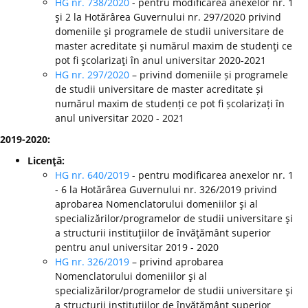
HG nr. 738/2020
- pentru modificarea anexelor nr. 1
şi 2 la Hotărârea Guvernului nr. 297/2020 privind
domeniile şi programele de studii universitare de
master acreditate şi numărul maxim de studenţi ce
pot fi şcolarizaţi în anul universitar 2020-2021
HG nr. 297/2020
– privind domeniile și programele
de studii universitare de master acreditate și
numărul maxim de studenți ce pot fi școlarizați în
anul universitar 2020 - 2021
2019-2020:
Licenţă:
HG nr. 640/2019
- pentru modificarea anexelor nr. 1
- 6 la Hotărârea Guvernului nr. 326/2019 privind
aprobarea Nomenclatorului domeniilor şi al
specializărilor/programelor de studii universitare şi
a structurii instituţiilor de învăţământ superior
pentru anul universitar 2019 - 2020
HG nr. 326/2019
– privind aprobarea
Nomenclatorului domeniilor şi al
specializărilor/programelor de studii universitare şi
a structurii instituţiilor de învăţământ superior