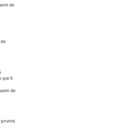
maxim de
 de
6
 pot fi
maxim de
 privind