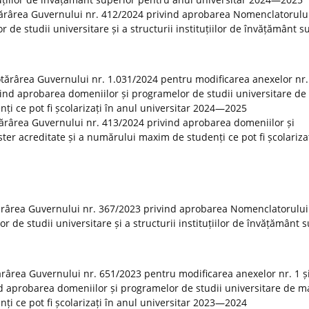
tărârea Guvernului nr. 412/2024 privind aprobarea Nomenclatorulu
r de studii universitare și a structurii instituțiilor de învățământ s
Hotărârea Guvernului nr. 1.031/2024 pentru modificarea anexelor nr. 
vind aprobarea domeniilor și programelor de studii universitare de
ți ce pot fi școlarizați în anul universitar 2024—2025
otărârea Guvernului nr. 413/2024 privind aprobarea domeniilor și
er acreditate și a numărului maxim de studenți ce pot fi școlarizaț
ărârea Guvernului nr. 367/2023 privind aprobarea Nomenclatorului
or de studii universitare și a structurii instituțiilor de învățământ 
tărârea Guvernului nr. 651/2023 pentru modificarea anexelor nr. 1 și
d aprobarea domeniilor și programelor de studii universitare de m
ți ce pot fi școlarizați în anul universitar 2023—2024