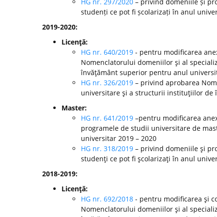
HG nr. 297/2020
– privind domeniile și pr
studenți ce pot fi școlarizați în anul unive
2019-2020:
Licenţă:
HG nr. 640/2019
- pentru modificarea anex
Nomenclatorului domeniilor şi al specializă
învăţământ superior pentru anul universi
HG nr. 326/2019
– privind aprobarea Nomen
universitare şi a structurii instituţiilor 
Master:
HG nr. 641/2019
–pentru modificarea anexe
programele de studii universitare de mast
universitar 2019 – 2020
HG nr. 318/2019
– privind domeniile şi pr
studenţi ce pot fi şcolarizaţi în anul unive
2018-2019:
Licenţă:
HG nr. 692/2018
- pentru modificarea şi c
Nomenclatorului domeniilor şi al specializă