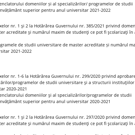
clatorului domeniilor și al specializărilor/ programelor de studii
 de învățământ superior pentru anul universitar 2021-2022
elor nr. 1 şi 2 la Hotărârea Guvernului nr. 385/2021 privind domeni
er acreditate şi numărul maxim de studenţi ce pot fi şcolarizaţi în
ogramele de studii universitare de master acreditate și numărul m
ersitar 2021-2022
elor nr. 1-6 la Hotărârea Guvernului nr. 299/2020 privind aprobar
rilor/programelor de studii universitare şi a structurii instituţiilor
tar 2020-2021
clatorului domeniilor şi al specializărilor/programelor de studii
 de învăţământ superior pentru anul universitar 2020-2021
elor nr. 1 şi 2 la Hotărârea Guvernului nr. 297/2020 privind domeni
er acreditate şi numărul maxim de studenţi ce pot fi şcolarizaţi în