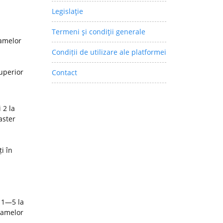
Legislaţie
Termeni şi condiţii generale
ramelor
Condiții de utilizare ale platformei
superior
Contact
 2 la
aster
i în
 1—5 la
ramelor