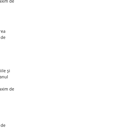
maxim de
rea
 de
ile şi
 anul
maxim de
 de