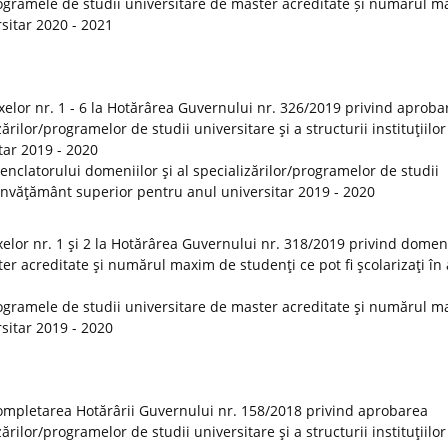
ogramele de studii universitare de master acreditate și numărul 
rsitar 2020 - 2021
elor nr. 1 - 6 la Hotărârea Guvernului nr. 326/2019 privind aproba
rilor/programelor de studii universitare şi a structurii instituţiilor
tar 2019 - 2020
clatorului domeniilor şi al specializărilor/programelor de studii
de învăţământ superior pentru anul universitar 2019 - 2020
lor nr. 1 şi 2 la Hotărârea Guvernului nr. 318/2019 privind domeni
er acreditate şi numărul maxim de studenţi ce pot fi şcolarizaţi în
ogramele de studii universitare de master acreditate şi numărul 
rsitar 2019 - 2020
ompletarea Hotărârii Guvernului nr. 158/2018 privind aprobarea
rilor/programelor de studii universitare şi a structurii instituţiilor