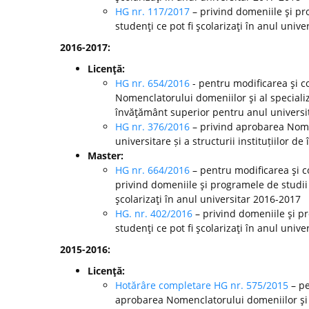
HG nr. 117/2017
– privind domeniile şi pr
studenţi ce pot fi şcolarizaţi în anul unive
2016-2017:
Licenţă:
HG nr. 654/2016
- pentru modificarea şi c
Nomenclatorului domeniilor şi al specializă
învăţământ superior pentru anul universi
HG nr. 376/2016
– privind aprobarea Nomen
universitare și a structurii instituțiilor
Master:
HG nr. 664/2016
– pentru modificarea şi c
privind domeniile şi programele de studii
şcolarizaţi în anul universitar 2016-2017
HG. nr. 402/2016
– privind domeniile şi p
studenţi ce pot fi şcolarizaţi în anul unive
2015-2016:
Licenţă:
Hotărâre completare HG nr. 575/2015
– pe
aprobarea Nomenclatorului domeniilor şi al