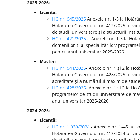
2025-2026:
Licenţă:
HG nr. 645/2025
Anexele nr. 1-5 la Hotărâ
Hotărârea Guvernului nr. 412/2025 privin
de studii universitare și a structurii inst
HG nr. 421/2025
- Anexele nr. 1-5 la Hot
domeniilor și al specializărilor/ programel
pentru anul universitar 2025-2026
Master:
HG nr. 644/2025
- Anexele nr. 1 și 2 la Ho
Hotărârea Guvernului nr. 428/2025 privin
acreditate și a numărului maxim de studenț
HG nr. 428/2025
- Anexele nr. 1 și 2 la H
programelor de studii universitare de mast
anul universitar 2025-2026
2024-2025:
Licenţă:
HG nr. 1.030/2024
- Anexele nr. 1—5 la H
Hotărârea Guvernului nr. 412/2024 privin
de studii universitare și a structurii ins