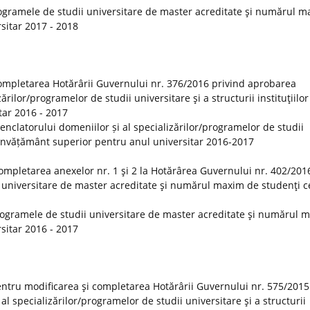
ogramele de studii universitare de master acreditate şi numărul 
rsitar 2017 - 2018
ompletarea Hotărârii Guvernului nr. 376/2016 privind aprobarea
rilor/programelor de studii universitare şi a structurii instituţiilor
tar 2016 - 2017
clatorului domeniilor și al specializărilor/programelor de studii
 de învățământ superior pentru anul universitar 2016-2017
ompletarea anexelor nr. 1 şi 2 la Hotărârea Guvernului nr. 402/201
 universitare de master acreditate şi numărul maxim de studenţi ce
rogramele de studii universitare de master acreditate şi numărul 
rsitar 2016 - 2017
ntru modificarea şi completarea Hotărârii Guvernului nr. 575/2015
 specializărilor/programelor de studii universitare şi a structurii