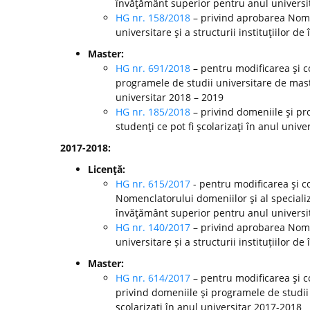
învăţământ superior pentru anul universi
HG nr. 158/2018
– privind aprobarea Nomen
universitare şi a structurii instituţiilor 
Master:
HG nr. 691/2018
– pentru modificarea şi c
programele de studii universitare de mast
universitar 2018 – 2019
HG nr. 185/2018
– privind domeniile şi pr
studenţi ce pot fi şcolarizaţi în anul unive
2017-2018:
Licenţă:
HG nr. 615/2017
- pentru modificarea şi c
Nomenclatorului domeniilor şi al specializă
învăţământ superior pentru anul universi
HG nr. 140/2017
– privind aprobarea Nomen
universitare și a structurii instituțiilor
Master:
HG nr. 614/2017
– pentru modificarea şi c
privind domeniile şi programele de studii
şcolarizaţi în anul universitar 2017-2018