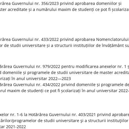
rârea Guvernului nr. 356/2023 privind aprobarea domeniilor și
er acreditate și a numărului maxim de studenți ce pot fi școlarizaț
ărârea Guvernului nr. 433/2022 privind aprobarea Nomenclatorului
r de studii universitare și a structurii instituțiilor de învățământ s
otărârea Guvernului nr. 979/2022 pentru modificarea anexelor nr. 1 ș
 domeniile și programele de studii universitare de master acredita
rizați în anul universitar 2022—2023
tărârea Guvernului nr. 434/2022 privind domeniile și programele de
rul maxim de studenți ce pot fi școlarizați în anul universitar 20
elor nr. 1-6 la Hotărârea Guvernului nr. 403/2021 privind aprobar
rilor/programelor de studii universitare şi a structurii instituţiilor
tar 2021-2022