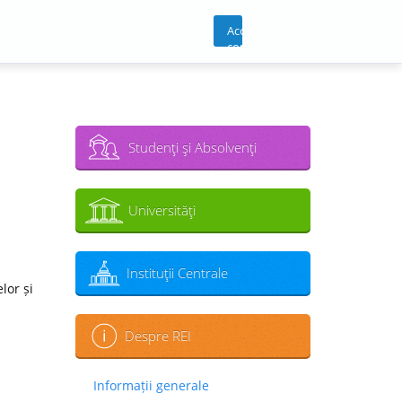
Acces
cont
Studenţi şi Absolvenţi
Universităţi
Instituţii Centrale
lor și
Despre REI
Informații generale