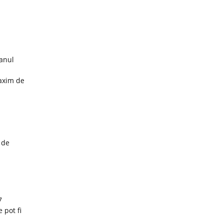
 anul
maxim de
 de
7
 pot fi