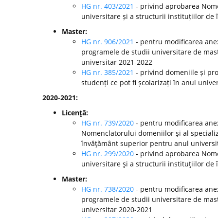
HG nr. 403/2021
- privind aprobarea Nomen
universitare și a structurii instituțiilor
Master:
HG nr. 906/2021
- pentru modificarea anex
programele de studii universitare de mast
universitar 2021-2022
HG nr. 385/2021
- privind domeniile și pr
studenți ce pot fi școlarizați în anul univ
2020-2021:
Licenţă:
HG nr. 739/2020
- pentru modificarea anex
Nomenclatorului domeniilor şi al specializă
învăţământ superior pentru anul universi
HG nr. 299/2020
-
privind aprobarea Nomen
universitare şi a structurii instituţiilor
Master:
HG nr. 738/2020
- pentru modificarea anex
programele de studii universitare de mast
universitar 2020-2021