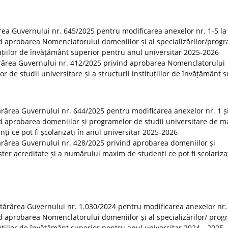
rea Guvernului nr. 645/2025 pentru modificarea anexelor nr. 1-5 la
d aprobarea Nomenclatorului domeniilor și al specializărilor/prog
ituțiilor de învățământ superior pentru anul universitar 2025-2026
ărârea Guvernului nr. 412/2025 privind aprobarea Nomenclatorului
or de studii universitare și a structurii instituțiilor de învățământ 
tărârea Guvernului nr. 644/2025 pentru modificarea anexelor nr. 1 și
d aprobarea domeniilor și programelor de studii universitare de m
i ce pot fi școlarizați în anul universitar 2025-2026
otărârea Guvernului nr. 428/2025 privind aprobarea domeniilor și
er acreditate și a numărului maxim de studenți ce pot fi școlarizaț
otărârea Guvernului nr. 1.030/2024 pentru modificarea anexelor nr.
d aprobarea Nomenclatorului domeniilor și al specializărilor/ prog
tituțiilor de învățământ superior pentru anul universitar 2024—2025