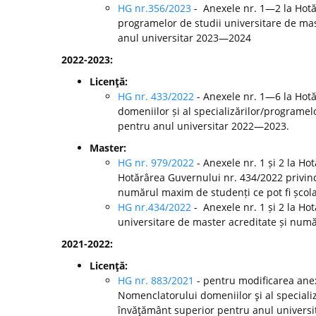
HG nr.356/2023
- Anexele nr. 1—2 la Hotă
programelor de studii universitare de mast
anul universitar 2023—2024
2022-2023:
Licenţă:
HG nr. 433/2022
- Anexele nr. 1—6 la Hot
domeniilor și al specializărilor/programelo
pentru anul universitar 2022—2023.
Master:
HG nr. 979/2022
- Anexele nr. 1 și 2 la H
Hotărârea Guvernului nr. 434/2022 privind
numărul maxim de studenți ce pot fi școla
HG nr.434/2022
- Anexele nr. 1 și 2 la Ho
universitare de master acreditate și numă
2021-2022:
Licenţă:
HG nr. 883/2021
- pentru modificarea anex
Nomenclatorului domeniilor şi al specializă
învăţământ superior pentru anul universi