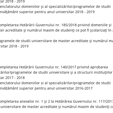
tar 2018 - 2019
clatorului domeniilor şi al specializărilor/programelor de studii
de învăţământ superior pentru anul universitar 2018 - 2019
ompletarea Hotărârii Guvernului nr. 185/2018 privind domeniile şi
er acreditate şi numărul maxim de studenţi ce pot fi şcolarizaţi în
ogramele de studii universitare de master acreditate şi numărul 
rsitar 2018 - 2019
ompletarea Hotărârii Guvernului nr. 140/2017 privind aprobarea
rilor/programelor de studii universitare şi a structurii instituţiilor
tar 2017 - 2018
clatorului domeniilor și al specializărilor/programelor de studii
 de învățământ superior pentru anul universitar 2016-2017
ompletarea anexelor nr. 1 şi 2 la Hotărârea Guvernului nr. 117/201
 universitare de master acreditate şi numărul maxim de studenţi ce