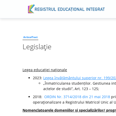
ArticolText
Legislaţie
Legea educaţiei naţionale
2023:
Legea ı̂nvăţământului superior nr. 199/20
„Înmatricularea studenților. Gestiunea int
actelor de studii”, Art. 123 – 125;
2018:
ORDIN Nr. 3714/2018 din 21 mai 2018
pri
operaţionalizare a Registrului Matricol Unic al 
Nomenclatoarele domeniilor şi specializărilor/ progr