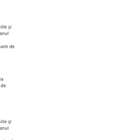
ile şi
 anul
axim de
ea
 de
ile şi
 anul