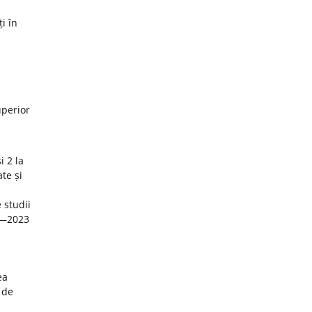
i în
uperior
i 2 la
te și
 studii
22—2023
ea
 de