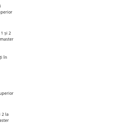
i
uperior
1 și 2
 master
i în
superior
 2 la
aster