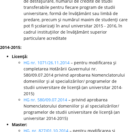
de desfăşurare, numărul de credite de studii
transferabile pentru fiecare program de studii
universitare, formă de învăţământ sau limbă de
predare, precum şi numărul maxim de studenţi care
pot fi şcolarizaţi în anul universitar 2015 - 2016, în
cadrul instituţiilor de învăţământ superior
particulare acreditate
2014-2015:
Licenţă:
HG nr. 1071/26.11.2014
– pentru modificarea şi
completarea Hotărârii Guvernului nr.
580/09.07.2014 privind aprobarea Nomenclatorului
domeniilor şi al specializărilor/ programelor de
studii universitare de licenţă (an universitar 2014-
2015)
HG nr. 580/09.07.2014
– privind aprobarea
Nomenclatorului domeniilor şi al specializărilor/
programelor de studii universitare de licenţă (an
universitar 2014-2015)
Master:
HG. nr. 827/01.10.2014
– pentru modificarea şi