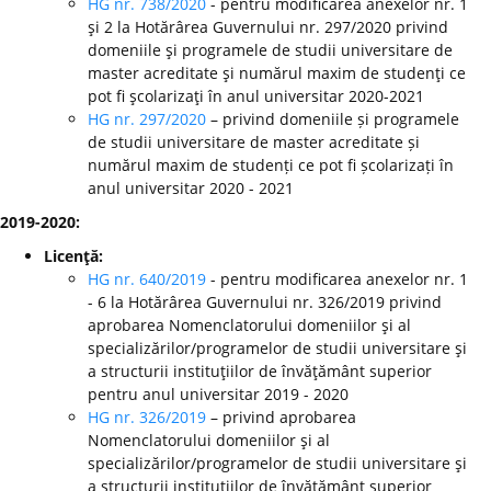
HG nr. 738/2020
- pentru modificarea anexelor nr. 1
şi 2 la Hotărârea Guvernului nr. 297/2020 privind
domeniile şi programele de studii universitare de
master acreditate şi numărul maxim de studenţi ce
pot fi şcolarizaţi în anul universitar 2020-2021
HG nr. 297/2020
– privind domeniile și programele
de studii universitare de master acreditate și
numărul maxim de studenți ce pot fi școlarizați în
anul universitar 2020 - 2021
2019-2020:
Licenţă:
HG nr. 640/2019
- pentru modificarea anexelor nr. 1
- 6 la Hotărârea Guvernului nr. 326/2019 privind
aprobarea Nomenclatorului domeniilor şi al
specializărilor/programelor de studii universitare şi
a structurii instituţiilor de învăţământ superior
pentru anul universitar 2019 - 2020
HG nr. 326/2019
– privind aprobarea
Nomenclatorului domeniilor şi al
specializărilor/programelor de studii universitare şi
a structurii instituţiilor de învăţământ superior