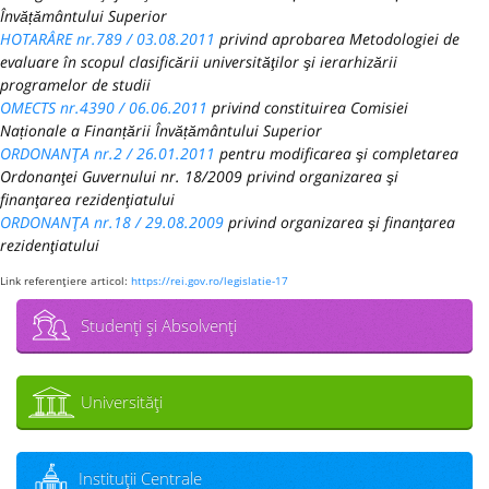
Învățământului Superior
HOTARÂRE nr.789 / 03.08.2011
privind aprobarea Metodologiei de
evaluare în scopul clasificării universităţilor şi ierarhizării
programelor de studii
OMECTS nr.4390 / 06.06.2011
privind constituirea Comisiei
Naționale a Finanțării Învățământului Superior
ORDONANŢA nr.2 / 26.01.2011
pentru modificarea şi completarea
Ordonanţei Guvernului nr. 18/2009 privind organizarea şi
finanţarea rezidenţiatului
ORDONANŢA nr.18 / 29.08.2009
privind organizarea şi finanţarea
rezidenţiatului
Link referenţiere articol:
https://rei.gov.ro/legislatie-17
Studenţi şi Absolvenţi
Universităţi
Instituţii Centrale