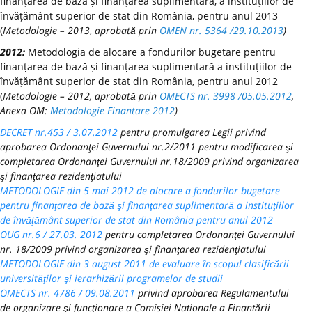
finanțarea de bază și finanțarea suplimentară, a instituțiilor de
învățământ superior de stat din România, pentru anul 2013
(
Metodologie – 2013
,
aprobată prin
OMEN nr. 5364 /29.10.2013
)
2012:
Metodologia de alocare a fondurilor bugetare pentru
finanțarea de bază și finanțarea suplimentară a instituțiilor de
învățământ superior de stat din România, pentru anul 2012
(
Metodologie – 2012, aprobată prin
OMECTS nr. 3998 /05.05.2012
,
Anexa OM:
Metodologie Finantare 2012
)
DECRET nr.453 / 3.07.2012
pentru promulgarea Legii privind
aprobarea Ordonanţei Guvernului nr.2/2011 pentru modificarea şi
completarea Ordonanţei Guvernului nr.18/2009 privind organizarea
şi finanţarea rezidenţiatului
METODOLOGIE din 5 mai 2012 de alocare a fondurilor bugetare
pentru finanţarea de bază şi finanţarea suplimentară a instituţiilor
de învăţământ superior de stat din România pentru anul 2012
OUG nr.6 / 27.03. 2012
pentru completarea Ordonanţei Guvernului
nr. 18/2009 privind organizarea şi finanţarea rezidenţiatului
METODOLOGIE din 3 august 2011 de evaluare în scopul clasificării
universităţilor şi ierarhizării programelor de studii
OMECTS nr. 4786 / 09.08.2011
privind aprobarea Regulamentului
de organizare şi funcţionare a Comisiei Naționale a Finanțării