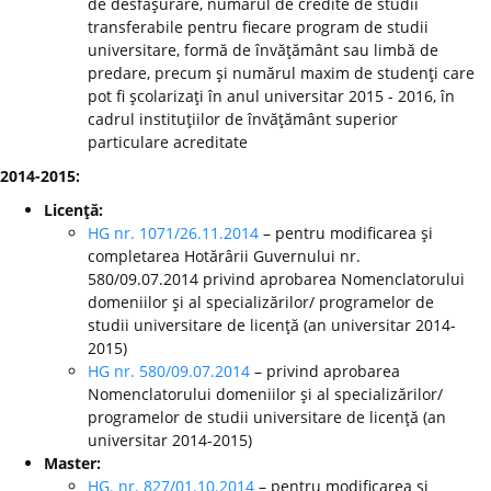
de desfăşurare, numărul de credite de studii
transferabile pentru fiecare program de studii
universitare, formă de învăţământ sau limbă de
predare, precum şi numărul maxim de studenţi care
pot fi şcolarizaţi în anul universitar 2015 - 2016, în
cadrul instituţiilor de învăţământ superior
particulare acreditate
2014-2015:
Licenţă:
HG nr. 1071/26.11.2014
– pentru modificarea şi
completarea Hotărârii Guvernului nr.
580/09.07.2014 privind aprobarea Nomenclatorului
domeniilor şi al specializărilor/ programelor de
studii universitare de licenţă (an universitar 2014-
2015)
HG nr. 580/09.07.2014
– privind aprobarea
Nomenclatorului domeniilor şi al specializărilor/
programelor de studii universitare de licenţă (an
universitar 2014-2015)
Master:
HG. nr. 827/01.10.2014
– pentru modificarea şi