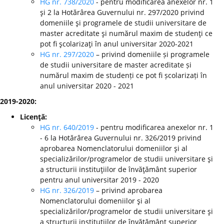
HG nr. 738/2020
- pentru modificarea anexelor nr. 1
şi 2 la Hotărârea Guvernului nr. 297/2020 privind
domeniile şi programele de studii universitare de
master acreditate şi numărul maxim de studenţi ce
pot fi şcolarizaţi în anul universitar 2020-2021
HG nr. 297/2020
– privind domeniile și programele
de studii universitare de master acreditate și
numărul maxim de studenți ce pot fi școlarizați în
anul universitar 2020 - 2021
2019-2020:
Licenţă:
HG nr. 640/2019
- pentru modificarea anexelor nr. 1
- 6 la Hotărârea Guvernului nr. 326/2019 privind
aprobarea Nomenclatorului domeniilor şi al
specializărilor/programelor de studii universitare şi
a structurii instituţiilor de învăţământ superior
pentru anul universitar 2019 - 2020
HG nr. 326/2019
– privind aprobarea
Nomenclatorului domeniilor şi al
specializărilor/programelor de studii universitare şi
a structurii instituţiilor de învăţământ superior