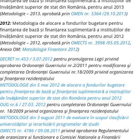
finanțarea de bază și finanțarea suplimentară, a instituțiilor de
învățământ superior de stat din România, pentru anul 2013
(
Metodologie – 2013
,
aprobată prin
OMEN nr. 5364 /29.10.2013
)
2012:
Metodologia de alocare a fondurilor bugetare pentru
finanțarea de bază și finanțarea suplimentară a instituțiilor de
învățământ superior de stat din România, pentru anul 2012
(
Metodologie – 2012, aprobată prin
OMECTS nr. 3998 /05.05.2012
,
Anexa OM:
Metodologie Finantare 2012
)
DECRET nr.453 / 3.07.2012
pentru promulgarea Legii privind
aprobarea Ordonanţei Guvernului nr.2/2011 pentru modificarea şi
completarea Ordonanţei Guvernului nr.18/2009 privind organizarea
şi finanţarea rezidenţiatului
METODOLOGIE din 5 mai 2012 de alocare a fondurilor bugetare
pentru finanţarea de bază şi finanţarea suplimentară a instituţiilor
de învăţământ superior de stat din România pentru anul 2012
OUG nr.6 / 27.03. 2012
pentru completarea Ordonanţei Guvernului
nr. 18/2009 privind organizarea şi finanţarea rezidenţiatului
METODOLOGIE din 3 august 2011 de evaluare în scopul clasificării
universităţilor şi ierarhizării programelor de studii
OMECTS nr. 4786 / 09.08.2011
privind aprobarea Regulamentului
de organizare şi funcţionare a Comisiei Naționale a Finanțării