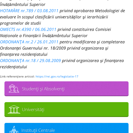
Învățământului Superior
HOTARÂRE nr.789 / 03.08.2011
privind aprobarea Metodologiei de
evaluare în scopul clasificării universităţilor şi ierarhizării
programelor de studii
OMECTS nr.4390 / 06.06.2011
privind constituirea Comisiei
Naționale a Finanțării Învățământului Superior
ORDONANŢA nr.2 / 26.01.2011
pentru modificarea şi completarea
Ordonanţei Guvernului nr. 18/2009 privind organizarea şi
finanţarea rezidenţiatului
ORDONANŢA nr.18 / 29.08.2009
privind organizarea şi finanţarea
rezidenţiatului
Link referenţiere articol:
https://rei.gov.ro/legislatie-17
Studenţi şi Absolvenţi
Universităţi
Instituţii Centrale