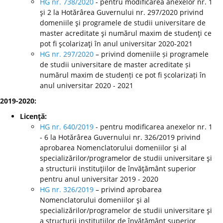
HG nr. 738/2020
- pentru modificarea anexelor nr. 1
şi 2 la Hotărârea Guvernului nr. 297/2020 privind
domeniile şi programele de studii universitare de
master acreditate şi numărul maxim de studenţi ce
pot fi şcolarizaţi în anul universitar 2020-2021
HG nr. 297/2020
– privind domeniile și programele
de studii universitare de master acreditate și
numărul maxim de studenți ce pot fi școlarizați în
anul universitar 2020 - 2021
2019-2020:
Licenţă:
HG nr. 640/2019
- pentru modificarea anexelor nr. 1
- 6 la Hotărârea Guvernului nr. 326/2019 privind
aprobarea Nomenclatorului domeniilor şi al
specializărilor/programelor de studii universitare şi
a structurii instituţiilor de învăţământ superior
pentru anul universitar 2019 - 2020
HG nr. 326/2019
– privind aprobarea
Nomenclatorului domeniilor şi al
specializărilor/programelor de studii universitare şi
a structurii instituţiilor de învăţământ superior