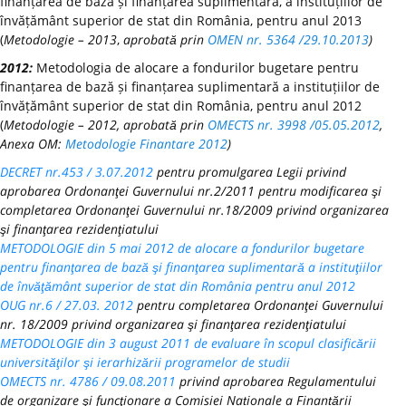
finanțarea de bază și finanțarea suplimentară, a instituțiilor de
învățământ superior de stat din România, pentru anul 2013
(
Metodologie – 2013
,
aprobată prin
OMEN nr. 5364 /29.10.2013
)
2012:
Metodologia de alocare a fondurilor bugetare pentru
finanțarea de bază și finanțarea suplimentară a instituțiilor de
învățământ superior de stat din România, pentru anul 2012
(
Metodologie – 2012, aprobată prin
OMECTS nr. 3998 /05.05.2012
,
Anexa OM:
Metodologie Finantare 2012
)
DECRET nr.453 / 3.07.2012
pentru promulgarea Legii privind
aprobarea Ordonanţei Guvernului nr.2/2011 pentru modificarea şi
completarea Ordonanţei Guvernului nr.18/2009 privind organizarea
şi finanţarea rezidenţiatului
METODOLOGIE din 5 mai 2012 de alocare a fondurilor bugetare
pentru finanţarea de bază şi finanţarea suplimentară a instituţiilor
de învăţământ superior de stat din România pentru anul 2012
OUG nr.6 / 27.03. 2012
pentru completarea Ordonanţei Guvernului
nr. 18/2009 privind organizarea şi finanţarea rezidenţiatului
METODOLOGIE din 3 august 2011 de evaluare în scopul clasificării
universităţilor şi ierarhizării programelor de studii
OMECTS nr. 4786 / 09.08.2011
privind aprobarea Regulamentului
de organizare şi funcţionare a Comisiei Naționale a Finanțării