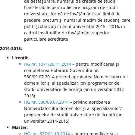
de desfăşurare, numărul de credite de studii
transferabile pentru fiecare program de studii
universitare, formă de învăţământ sau limbă de
predare, precum şi numărul maxim de studenţi care
pot fi şcolarizaţi în anul universitar 2015 - 2016, în
cadrul instituţiilor de învăţământ superior
particulare acreditate
2014-2015:
Licenţă:
HG nr. 1071/26.11.2014
– pentru modificarea şi
completarea Hotărârii Guvernului nr.
580/09.07.2014 privind aprobarea Nomenclatorului
domeniilor şi al specializărilor/ programelor de
studii universitare de licenţă (an universitar 2014-
2015)
HG nr. 580/09.07.2014
– privind aprobarea
Nomenclatorului domeniilor şi al specializărilor/
programelor de studii universitare de licenţă (an
universitar 2014-2015)
Master:
HG. nr. 827/01.10.2014
– pentru modificarea şi