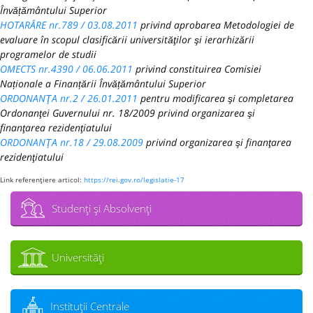
Învățământului Superior
HOTARÂRE nr.789 / 03.08.2011
privind aprobarea Metodologiei de
evaluare în scopul clasificării universităţilor şi ierarhizării
programelor de studii
OMECTS nr.4390 / 06.06.2011
privind constituirea Comisiei
Naționale a Finanțării Învățământului Superior
ORDONANŢA nr.2 / 26.01.2011
pentru modificarea şi completarea
Ordonanţei Guvernului nr. 18/2009 privind organizarea şi
finanţarea rezidenţiatului
ORDONANŢA nr.18 / 29.08.2009
privind organizarea şi finanţarea
rezidenţiatului
Link referenţiere articol:
https://rei.gov.ro/legislatie-17
Studenţi şi Absolvenţi
Universităţi
Instituţii Centrale