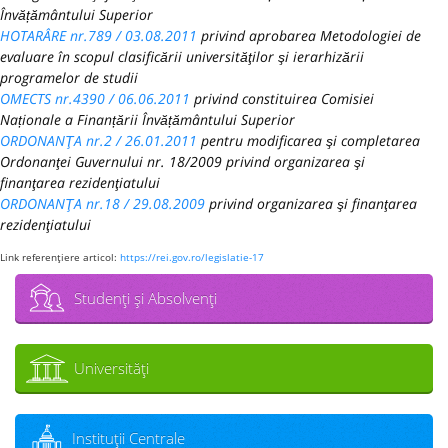
Învățământului Superior
HOTARÂRE nr.789 / 03.08.2011
privind aprobarea Metodologiei de
evaluare în scopul clasificării universităţilor şi ierarhizării
programelor de studii
OMECTS nr.4390 / 06.06.2011
privind constituirea Comisiei
Naționale a Finanțării Învățământului Superior
ORDONANŢA nr.2 / 26.01.2011
pentru modificarea şi completarea
Ordonanţei Guvernului nr. 18/2009 privind organizarea şi
finanţarea rezidenţiatului
ORDONANŢA nr.18 / 29.08.2009
privind organizarea şi finanţarea
rezidenţiatului
Link referenţiere articol:
https://rei.gov.ro/legislatie-17
Studenţi şi Absolvenţi
Universităţi
Instituţii Centrale