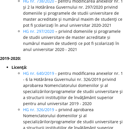
HG nr. 738/2020
- pentru modificarea anexelor nr. 1
şi 2 la Hotărârea Guvernului nr. 297/2020 privind
domeniile şi programele de studii universitare de
master acreditate şi numărul maxim de studenţi ce
pot fi şcolarizaţi în anul universitar 2020-2021
HG nr. 297/2020
– privind domeniile și programele
de studii universitare de master acreditate și
numărul maxim de studenți ce pot fi școlarizați în
anul universitar 2020 - 2021
2019-2020:
Licenţă:
HG nr. 640/2019
- pentru modificarea anexelor nr. 1
- 6 la Hotărârea Guvernului nr. 326/2019 privind
aprobarea Nomenclatorului domeniilor şi al
specializărilor/programelor de studii universitare şi
a structurii instituţiilor de învăţământ superior
pentru anul universitar 2019 - 2020
HG nr. 326/2019
– privind aprobarea
Nomenclatorului domeniilor şi al
specializărilor/programelor de studii universitare şi
a structurii instituţiilor de învăţământ superior