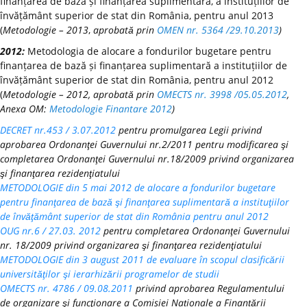
finanțarea de bază și finanțarea suplimentară, a instituțiilor de
învățământ superior de stat din România, pentru anul 2013
(
Metodologie – 2013
,
aprobată prin
OMEN nr. 5364 /29.10.2013
)
2012:
Metodologia de alocare a fondurilor bugetare pentru
finanțarea de bază și finanțarea suplimentară a instituțiilor de
învățământ superior de stat din România, pentru anul 2012
(
Metodologie – 2012, aprobată prin
OMECTS nr. 3998 /05.05.2012
,
Anexa OM:
Metodologie Finantare 2012
)
DECRET nr.453 / 3.07.2012
pentru promulgarea Legii privind
aprobarea Ordonanţei Guvernului nr.2/2011 pentru modificarea şi
completarea Ordonanţei Guvernului nr.18/2009 privind organizarea
şi finanţarea rezidenţiatului
METODOLOGIE din 5 mai 2012 de alocare a fondurilor bugetare
pentru finanţarea de bază şi finanţarea suplimentară a instituţiilor
de învăţământ superior de stat din România pentru anul 2012
OUG nr.6 / 27.03. 2012
pentru completarea Ordonanţei Guvernului
nr. 18/2009 privind organizarea şi finanţarea rezidenţiatului
METODOLOGIE din 3 august 2011 de evaluare în scopul clasificării
universităţilor şi ierarhizării programelor de studii
OMECTS nr. 4786 / 09.08.2011
privind aprobarea Regulamentului
de organizare şi funcţionare a Comisiei Naționale a Finanțării