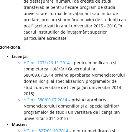
de desfăşurare, numărul de credite de studii
transferabile pentru fiecare program de studii
universitare, formă de învăţământ sau limbă de
predare, precum şi numărul maxim de studenţi care
pot fi şcolarizaţi în anul universitar 2015 - 2016, în
cadrul instituţiilor de învăţământ superior
particulare acreditate
2014-2015:
Licenţă:
HG nr. 1071/26.11.2014
– pentru modificarea şi
completarea Hotărârii Guvernului nr.
580/09.07.2014 privind aprobarea Nomenclatorului
domeniilor şi al specializărilor/ programelor de
studii universitare de licenţă (an universitar 2014-
2015)
HG nr. 580/09.07.2014
– privind aprobarea
Nomenclatorului domeniilor şi al specializărilor/
programelor de studii universitare de licenţă (an
universitar 2014-2015)
Master:
HG. nr. 827/01.10.2014
– pentru modificarea şi