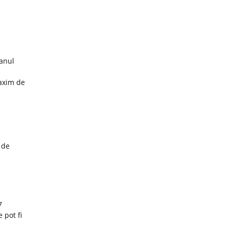
 anul
maxim de
 de
7
 pot fi