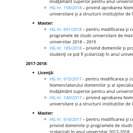
învăţământ superior pentru anul universi
HG nr. 158/2018
– privind aprobarea Nomen
universitare şi a structurii instituţiilor 
Master:
HG nr. 691/2018
– pentru modificarea şi c
programele de studii universitare de mast
universitar 2018 – 2019
HG nr. 185/2018
– privind domeniile şi pr
studenţi ce pot fi şcolarizaţi în anul unive
2017-2018:
Licenţă:
HG nr. 615/2017
- pentru modificarea şi c
Nomenclatorului domeniilor şi al specializă
învăţământ superior pentru anul universi
HG nr. 140/2017
– privind aprobarea Nomen
universitare și a structurii instituțiilor
Master:
HG nr. 614/2017
– pentru modificarea şi c
privind domeniile şi programele de studii
şcolarizaţi în anul universitar 2017-2018