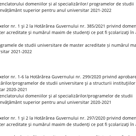
clatorului domeniilor și al specializărilor/ programelor de studii
 de învățământ superior pentru anul universitar 2021-2022
elor nr. 1 şi 2 la Hotărârea Guvernului nr. 385/2021 privind domeni
er acreditate şi numărul maxim de studenţi ce pot fi şcolarizaţi în
ogramele de studii universitare de master acreditate și numărul m
ersitar 2021-2022
elor nr. 1-6 la Hotărârea Guvernului nr. 299/2020 privind aprobar
rilor/programelor de studii universitare şi a structurii instituţiilor
tar 2020-2021
clatorului domeniilor şi al specializărilor/programelor de studii
 de învăţământ superior pentru anul universitar 2020-2021
elor nr. 1 şi 2 la Hotărârea Guvernului nr. 297/2020 privind domeni
er acreditate şi numărul maxim de studenţi ce pot fi şcolarizaţi în