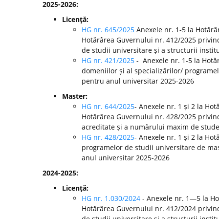
2025-2026:
Licenţă:
HG nr. 645/2025
Anexele nr. 1-5 la Hotărâ
Hotărârea Guvernului nr. 412/2025 privin
de studii universitare și a structurii inst
HG nr. 421/2025
- Anexele nr. 1-5 la Hot
domeniilor și al specializărilor/ programel
pentru anul universitar 2025-2026
Master:
HG nr. 644/2025
- Anexele nr. 1 și 2 la Ho
Hotărârea Guvernului nr. 428/2025 privin
acreditate și a numărului maxim de studenț
HG nr. 428/2025
- Anexele nr. 1 și 2 la H
programelor de studii universitare de mast
anul universitar 2025-2026
2024-2025:
Licenţă:
HG nr. 1.030/2024
- Anexele nr. 1—5 la H
Hotărârea Guvernului nr. 412/2024 privin
de studii universitare și a structurii ins