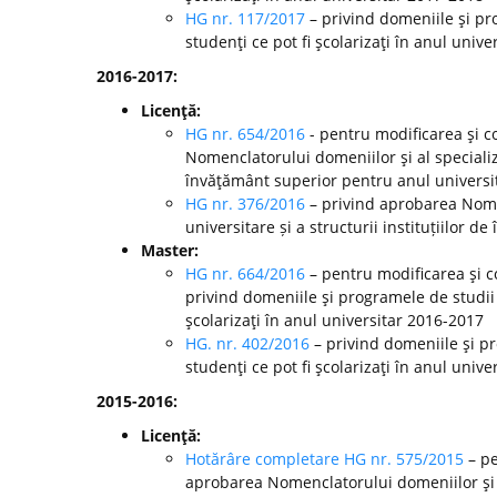
HG nr. 117/2017
– privind domeniile şi pr
studenţi ce pot fi şcolarizaţi în anul unive
2016-2017:
Licenţă:
HG nr. 654/2016
- pentru modificarea şi c
Nomenclatorului domeniilor şi al specializă
învăţământ superior pentru anul universi
HG nr. 376/2016
– privind aprobarea Nomen
universitare și a structurii instituțiilor
Master:
HG nr. 664/2016
– pentru modificarea şi c
privind domeniile şi programele de studii
şcolarizaţi în anul universitar 2016-2017
HG. nr. 402/2016
– privind domeniile şi p
studenţi ce pot fi şcolarizaţi în anul unive
2015-2016:
Licenţă:
Hotărâre completare HG nr. 575/2015
– pe
aprobarea Nomenclatorului domeniilor şi al