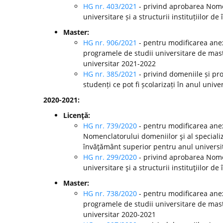
HG nr. 403/2021
- privind aprobarea Nomen
universitare și a structurii instituțiilor
Master:
HG nr. 906/2021
- pentru modificarea anex
programele de studii universitare de mast
universitar 2021-2022
HG nr. 385/2021
- privind domeniile și pr
studenți ce pot fi școlarizați în anul univ
2020-2021:
Licenţă:
HG nr. 739/2020
- pentru modificarea anex
Nomenclatorului domeniilor şi al specializă
învăţământ superior pentru anul universi
HG nr. 299/2020
-
privind aprobarea Nomen
universitare şi a structurii instituţiilor
Master:
HG nr. 738/2020
- pentru modificarea anex
programele de studii universitare de mast
universitar 2020-2021