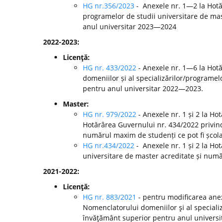
HG nr.356/2023
- Anexele nr. 1—2 la Hotă
programelor de studii universitare de mast
anul universitar 2023—2024
2022-2023:
Licenţă:
HG nr. 433/2022
- Anexele nr. 1—6 la Hot
domeniilor și al specializărilor/programelo
pentru anul universitar 2022—2023.
Master:
HG nr. 979/2022
- Anexele nr. 1 și 2 la H
Hotărârea Guvernului nr. 434/2022 privind
numărul maxim de studenți ce pot fi școla
HG nr.434/2022
- Anexele nr. 1 și 2 la Ho
universitare de master acreditate și numă
2021-2022:
Licenţă:
HG nr. 883/2021
- pentru modificarea anex
Nomenclatorului domeniilor şi al specializă
învăţământ superior pentru anul universi