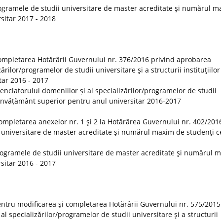
ogramele de studii universitare de master acreditate şi numărul 
rsitar 2017 - 2018
ompletarea Hotărârii Guvernului nr. 376/2016 privind aprobarea
rilor/programelor de studii universitare şi a structurii instituţiilor
tar 2016 - 2017
clatorului domeniilor și al specializărilor/programelor de studii
 de învățământ superior pentru anul universitar 2016-2017
ompletarea anexelor nr. 1 şi 2 la Hotărârea Guvernului nr. 402/201
 universitare de master acreditate şi numărul maxim de studenţi ce
rogramele de studii universitare de master acreditate şi numărul 
rsitar 2016 - 2017
ntru modificarea şi completarea Hotărârii Guvernului nr. 575/2015
 specializărilor/programelor de studii universitare şi a structurii