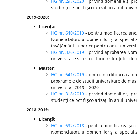
HG nr. 297/2020
– privind domeniile și pr
studenți ce pot fi școlarizați în anul unive
2019-2020:
Licenţă:
HG nr. 640/2019
- pentru modificarea anex
Nomenclatorului domeniilor şi al specializă
învăţământ superior pentru anul universi
HG nr. 326/2019
– privind aprobarea Nomen
universitare şi a structurii instituţiilor 
Master:
HG nr. 641/2019
–pentru modificarea anexe
programele de studii universitare de mast
universitar 2019 – 2020
HG nr. 318/2019
– privind domeniile şi pr
studenţi ce pot fi şcolarizaţi în anul unive
2018-2019:
Licenţă:
HG nr. 692/2018
- pentru modificarea şi c
Nomenclatorului domeniilor şi al specializă