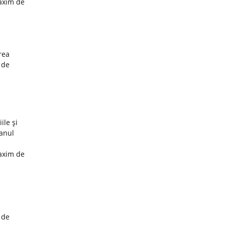
maxim de
rea
 de
ile şi
 anul
maxim de
 de