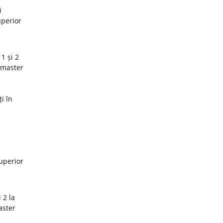
i
uperior
1 și 2
 master
i în
superior
 2 la
aster