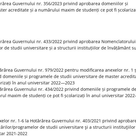
rârea Guvernului nr. 356/2023 privind aprobarea domeniilor și
er acreditate și a numărului maxim de studenți ce pot fi școlarizaț
ărârea Guvernului nr. 433/2022 privind aprobarea Nomenclatorului
r de studii universitare și a structurii instituțiilor de învățământ s
otărârea Guvernului nr. 979/2022 pentru modificarea anexelor nr. 1 ș
 domeniile și programele de studii universitare de master acredita
rizați în anul universitar 2022—2023
tărârea Guvernului nr. 434/2022 privind domeniile și programele de
rul maxim de studenți ce pot fi școlarizați în anul universitar 20
elor nr. 1-6 la Hotărârea Guvernului nr. 403/2021 privind aprobar
rilor/programelor de studii universitare şi a structurii instituţiilor
tar 2021-2022