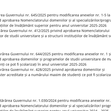
rea Guvernului nr. 645/2025 pentru modificarea anexelor nr. 1-5 la
d aprobarea Nomenclatorului domeniilor și al specializărilor/prog
ituțiilor de învățământ superior pentru anul universitar 2025-2026
ărârea Guvernului nr. 412/2025 privind aprobarea Nomenclatorului
or de studii universitare și a structurii instituțiilor de învățământ 
tărârea Guvernului nr. 644/2025 pentru modificarea anexelor nr. 1 și
d aprobarea domeniilor și programelor de studii universitare de m
i ce pot fi școlarizați în anul universitar 2025-2026
otărârea Guvernului nr. 428/2025 privind aprobarea domeniilor și
er acreditate și a numărului maxim de studenți ce pot fi școlarizaț
otărârea Guvernului nr. 1.030/2024 pentru modificarea anexelor nr.
d aprobarea Nomenclatorului domeniilor și al specializărilor/ prog
tituțiilor de învățământ superior pentru anul universitar 2024—2025