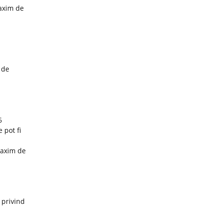
maxim de
 de
6
 pot fi
maxim de
 privind