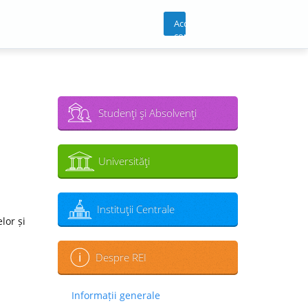
Acces
cont
Studenţi şi Absolvenţi
Universităţi
Instituţii Centrale
lor și
Despre REI
Informații generale