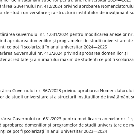
tărârea Guvernului nr. 412/2024 privind aprobarea Nomenclatorulu
r de studii universitare și a structurii instituțiilor de învățământ s
Hotărârea Guvernului nr. 1.031/2024 pentru modificarea anexelor nr. 
vind aprobarea domeniilor și programelor de studii universitare de
ți ce pot fi școlarizați în anul universitar 2024—2025
otărârea Guvernului nr. 413/2024 privind aprobarea domeniilor și
er acreditate și a numărului maxim de studenți ce pot fi școlarizaț
ărârea Guvernului nr. 367/2023 privind aprobarea Nomenclatorului
or de studii universitare și a structurii instituțiilor de învățământ 
tărârea Guvernului nr. 651/2023 pentru modificarea anexelor nr. 1 și
d aprobarea domeniilor și programelor de studii universitare de m
ți ce pot fi școlarizați în anul universitar 2023—2024