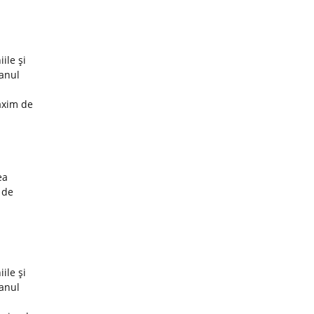
ile şi
 anul
axim de
ea
 de
ile şi
 anul