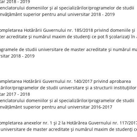
tar 2018 - 2019
clatorului domeniilor şi al specializărilor/programelor de studii
de învăţământ superior pentru anul universitar 2018 - 2019
ompletarea Hotărârii Guvernului nr. 185/2018 privind domeniile şi
er acreditate şi numărul maxim de studenţi ce pot fi şcolarizaţi în
ogramele de studii universitare de master acreditate şi numărul 
rsitar 2018 - 2019
ompletarea Hotărârii Guvernului nr. 140/2017 privind aprobarea
rilor/programelor de studii universitare şi a structurii instituţiilor
tar 2017 - 2018
clatorului domeniilor și al specializărilor/programelor de studii
 de învățământ superior pentru anul universitar 2016-2017
ompletarea anexelor nr. 1 şi 2 la Hotărârea Guvernului nr. 117/201
 universitare de master acreditate şi numărul maxim de studenţi ce