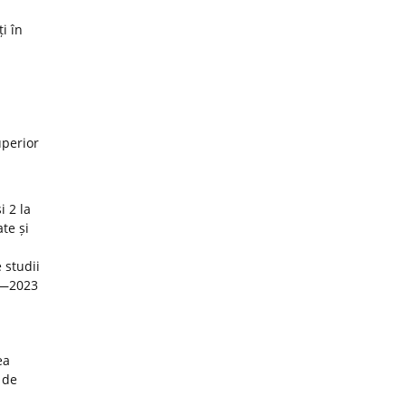
i în
uperior
i 2 la
te și
 studii
22—2023
ea
 de