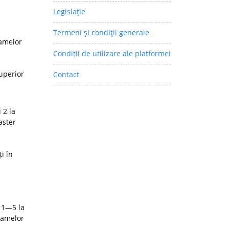
Legislaţie
Termeni şi condiţii generale
ramelor
Condiții de utilizare ale platformei
superior
Contact
 2 la
aster
i în
 1—5 la
ramelor