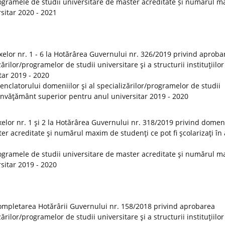
ogramele de studii universitare de master acreditate și numărul 
rsitar 2020 - 2021
elor nr. 1 - 6 la Hotărârea Guvernului nr. 326/2019 privind aproba
rilor/programelor de studii universitare şi a structurii instituţiilor
tar 2019 - 2020
clatorului domeniilor şi al specializărilor/programelor de studii
de învăţământ superior pentru anul universitar 2019 - 2020
lor nr. 1 şi 2 la Hotărârea Guvernului nr. 318/2019 privind domeni
er acreditate şi numărul maxim de studenţi ce pot fi şcolarizaţi în
ogramele de studii universitare de master acreditate şi numărul 
rsitar 2019 - 2020
ompletarea Hotărârii Guvernului nr. 158/2018 privind aprobarea
rilor/programelor de studii universitare şi a structurii instituţiilor