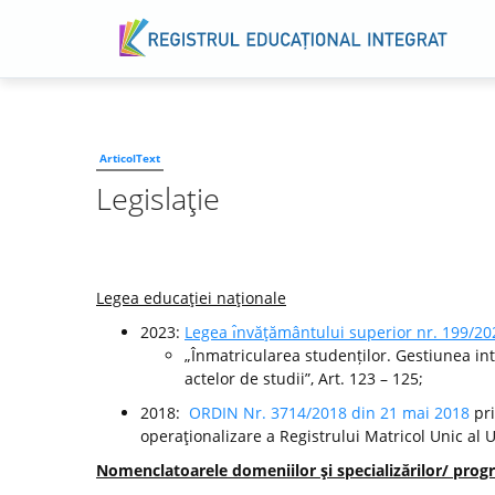
ArticolText
Legislaţie
Legea educaţiei naţionale
2023:
Legea ı̂nvăţământului superior nr. 199/20
„Înmatricularea studenților. Gestiunea int
actelor de studii”, Art. 123 – 125;
2018:
ORDIN Nr. 3714/2018 din 21 mai 2018
pri
operaţionalizare a Registrului Matricol Unic al 
Nomenclatoarele domeniilor şi specializărilor/ progr