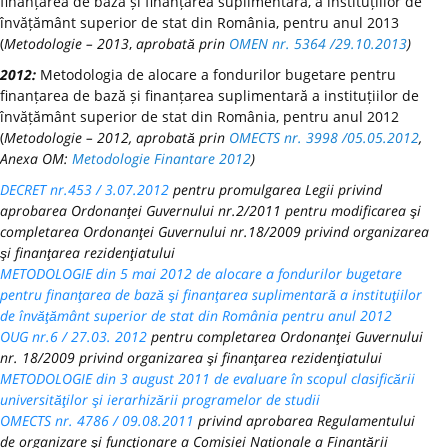
finanțarea de bază și finanțarea suplimentară, a instituțiilor de
învățământ superior de stat din România, pentru anul 2013
(
Metodologie – 2013
,
aprobată prin
OMEN nr. 5364 /29.10.2013
)
2012:
Metodologia de alocare a fondurilor bugetare pentru
finanțarea de bază și finanțarea suplimentară a instituțiilor de
învățământ superior de stat din România, pentru anul 2012
(
Metodologie – 2012, aprobată prin
OMECTS nr. 3998 /05.05.2012
,
Anexa OM:
Metodologie Finantare 2012
)
DECRET nr.453 / 3.07.2012
pentru promulgarea Legii privind
aprobarea Ordonanţei Guvernului nr.2/2011 pentru modificarea şi
completarea Ordonanţei Guvernului nr.18/2009 privind organizarea
şi finanţarea rezidenţiatului
METODOLOGIE din 5 mai 2012 de alocare a fondurilor bugetare
pentru finanţarea de bază şi finanţarea suplimentară a instituţiilor
de învăţământ superior de stat din România pentru anul 2012
OUG nr.6 / 27.03. 2012
pentru completarea Ordonanţei Guvernului
nr. 18/2009 privind organizarea şi finanţarea rezidenţiatului
METODOLOGIE din 3 august 2011 de evaluare în scopul clasificării
universităţilor şi ierarhizării programelor de studii
OMECTS nr. 4786 / 09.08.2011
privind aprobarea Regulamentului
de organizare şi funcţionare a Comisiei Naționale a Finanțării