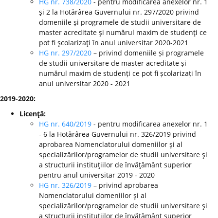
HG nr. 738/2020
- pentru modificarea anexelor nr. 1
şi 2 la Hotărârea Guvernului nr. 297/2020 privind
domeniile şi programele de studii universitare de
master acreditate şi numărul maxim de studenţi ce
pot fi şcolarizaţi în anul universitar 2020-2021
HG nr. 297/2020
– privind domeniile și programele
de studii universitare de master acreditate și
numărul maxim de studenți ce pot fi școlarizați în
anul universitar 2020 - 2021
2019-2020:
Licenţă:
HG nr. 640/2019
- pentru modificarea anexelor nr. 1
- 6 la Hotărârea Guvernului nr. 326/2019 privind
aprobarea Nomenclatorului domeniilor şi al
specializărilor/programelor de studii universitare şi
a structurii instituţiilor de învăţământ superior
pentru anul universitar 2019 - 2020
HG nr. 326/2019
– privind aprobarea
Nomenclatorului domeniilor şi al
specializărilor/programelor de studii universitare şi
a structurii instituţiilor de învăţământ superior