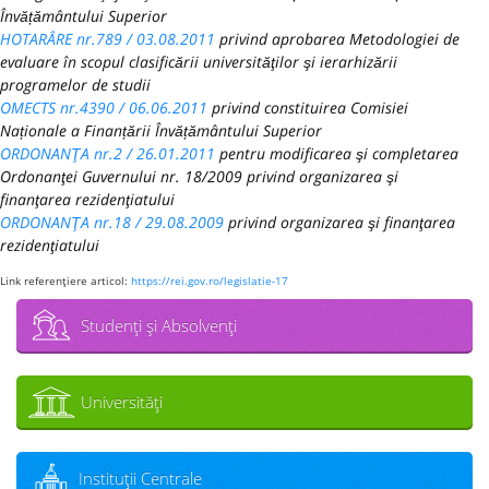
Învățământului Superior
HOTARÂRE nr.789 / 03.08.2011
privind aprobarea Metodologiei de
evaluare în scopul clasificării universităţilor şi ierarhizării
programelor de studii
OMECTS nr.4390 / 06.06.2011
privind constituirea Comisiei
Naționale a Finanțării Învățământului Superior
ORDONANŢA nr.2 / 26.01.2011
pentru modificarea şi completarea
Ordonanţei Guvernului nr. 18/2009 privind organizarea şi
finanţarea rezidenţiatului
ORDONANŢA nr.18 / 29.08.2009
privind organizarea şi finanţarea
rezidenţiatului
Link referenţiere articol:
https://rei.gov.ro/legislatie-17
Studenţi şi Absolvenţi
Universităţi
Instituţii Centrale