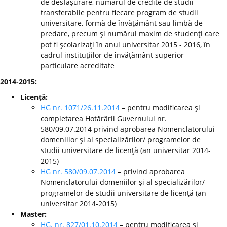
de desfăşurare, numărul de credite de studii
transferabile pentru fiecare program de studii
universitare, formă de învăţământ sau limbă de
predare, precum şi numărul maxim de studenţi care
pot fi şcolarizaţi în anul universitar 2015 - 2016, în
cadrul instituţiilor de învăţământ superior
particulare acreditate
2014-2015:
Licenţă:
HG nr. 1071/26.11.2014
– pentru modificarea şi
completarea Hotărârii Guvernului nr.
580/09.07.2014 privind aprobarea Nomenclatorului
domeniilor şi al specializărilor/ programelor de
studii universitare de licenţă (an universitar 2014-
2015)
HG nr. 580/09.07.2014
– privind aprobarea
Nomenclatorului domeniilor şi al specializărilor/
programelor de studii universitare de licenţă (an
universitar 2014-2015)
Master:
HG. nr. 827/01.10.2014
– pentru modificarea şi