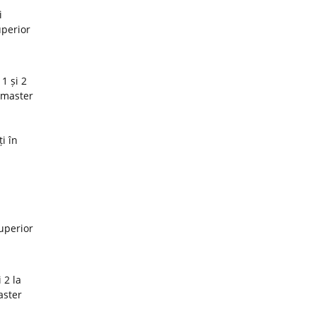
i
uperior
1 și 2
 master
i în
superior
 2 la
aster