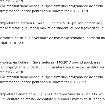
tar 2018 - 2019
clatorului domeniilor şi al specializărilor/programelor de studii
de învăţământ superior pentru anul universitar 2018 - 2019
ompletarea Hotărârii Guvernului nr. 185/2018 privind domeniile şi
er acreditate şi numărul maxim de studenţi ce pot fi şcolarizaţi în
ogramele de studii universitare de master acreditate şi numărul 
rsitar 2018 - 2019
ompletarea Hotărârii Guvernului nr. 140/2017 privind aprobarea
rilor/programelor de studii universitare şi a structurii instituţiilor
tar 2017 - 2018
clatorului domeniilor și al specializărilor/programelor de studii
 de învățământ superior pentru anul universitar 2016-2017
ompletarea anexelor nr. 1 şi 2 la Hotărârea Guvernului nr. 117/201
 universitare de master acreditate şi numărul maxim de studenţi ce