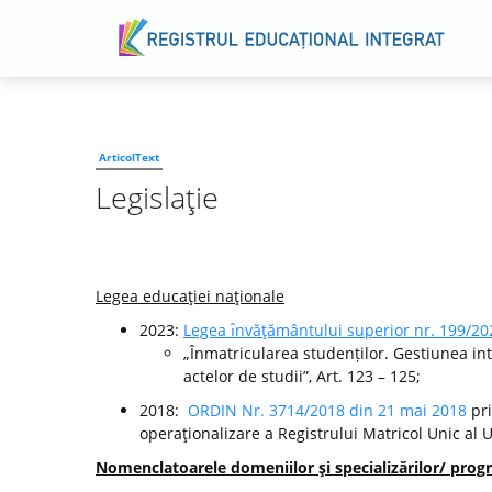
ArticolText
Legislaţie
Legea educaţiei naţionale
2023:
Legea ı̂nvăţământului superior nr. 199/20
„Înmatricularea studenților. Gestiunea int
actelor de studii”, Art. 123 – 125;
2018:
ORDIN Nr. 3714/2018 din 21 mai 2018
pri
operaţionalizare a Registrului Matricol Unic al 
Nomenclatoarele domeniilor şi specializărilor/ progr