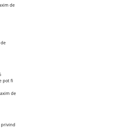
maxim de
 de
6
 pot fi
maxim de
 privind