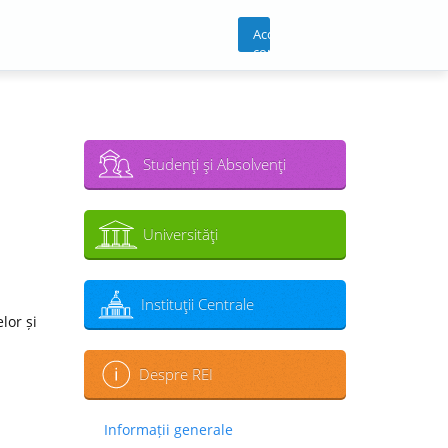
Acces
cont
Studenţi şi Absolvenţi
Universităţi
Instituţii Centrale
lor și
Despre REI
Informații generale