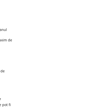
 anul
maxim de
 de
7
 pot fi