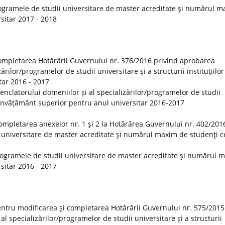
ogramele de studii universitare de master acreditate şi numărul 
rsitar 2017 - 2018
ompletarea Hotărârii Guvernului nr. 376/2016 privind aprobarea
rilor/programelor de studii universitare şi a structurii instituţiilor
tar 2016 - 2017
clatorului domeniilor și al specializărilor/programelor de studii
 de învățământ superior pentru anul universitar 2016-2017
ompletarea anexelor nr. 1 şi 2 la Hotărârea Guvernului nr. 402/201
 universitare de master acreditate şi numărul maxim de studenţi ce
rogramele de studii universitare de master acreditate şi numărul 
rsitar 2016 - 2017
ntru modificarea şi completarea Hotărârii Guvernului nr. 575/2015
 specializărilor/programelor de studii universitare şi a structurii