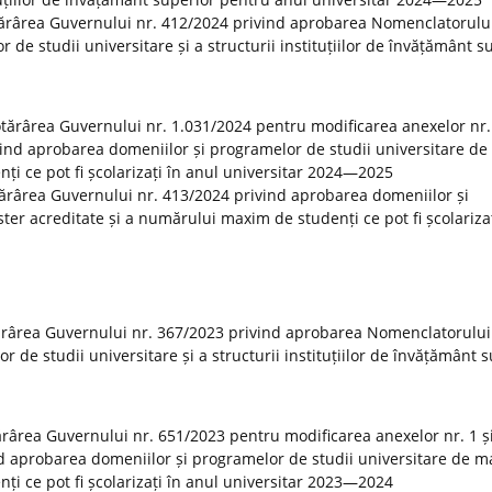
tărârea Guvernului nr. 412/2024 privind aprobarea Nomenclatorulu
r de studii universitare și a structurii instituțiilor de învățământ s
Hotărârea Guvernului nr. 1.031/2024 pentru modificarea anexelor nr. 
vind aprobarea domeniilor și programelor de studii universitare de
ți ce pot fi școlarizați în anul universitar 2024—2025
otărârea Guvernului nr. 413/2024 privind aprobarea domeniilor și
er acreditate și a numărului maxim de studenți ce pot fi școlarizaț
ărârea Guvernului nr. 367/2023 privind aprobarea Nomenclatorului
or de studii universitare și a structurii instituțiilor de învățământ 
tărârea Guvernului nr. 651/2023 pentru modificarea anexelor nr. 1 și
d aprobarea domeniilor și programelor de studii universitare de m
ți ce pot fi școlarizați în anul universitar 2023—2024