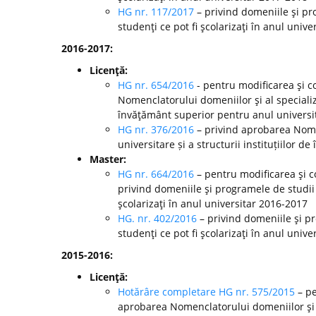
HG nr. 117/2017
– privind domeniile şi pr
studenţi ce pot fi şcolarizaţi în anul unive
2016-2017:
Licenţă:
HG nr. 654/2016
- pentru modificarea şi c
Nomenclatorului domeniilor şi al specializă
învăţământ superior pentru anul universi
HG nr. 376/2016
– privind aprobarea Nomen
universitare și a structurii instituțiilor
Master:
HG nr. 664/2016
– pentru modificarea şi c
privind domeniile şi programele de studii
şcolarizaţi în anul universitar 2016-2017
HG. nr. 402/2016
– privind domeniile şi p
studenţi ce pot fi şcolarizaţi în anul unive
2015-2016:
Licenţă:
Hotărâre completare HG nr. 575/2015
– pe
aprobarea Nomenclatorului domeniilor şi al