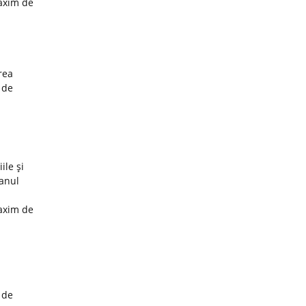
maxim de
rea
 de
ile şi
 anul
maxim de
 de