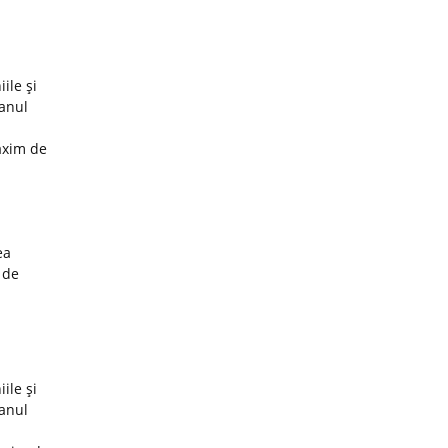
ile şi
 anul
axim de
ea
 de
ile şi
 anul