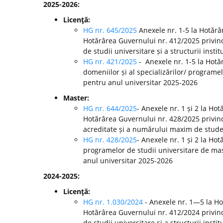
2025-2026:
Licenţă:
HG nr. 645/2025
Anexele nr. 1-5 la Hotărâ
Hotărârea Guvernului nr. 412/2025 privin
de studii universitare și a structurii inst
HG nr. 421/2025
- Anexele nr. 1-5 la Hot
domeniilor și al specializărilor/ programel
pentru anul universitar 2025-2026
Master:
HG nr. 644/2025
- Anexele nr. 1 și 2 la Ho
Hotărârea Guvernului nr. 428/2025 privin
acreditate și a numărului maxim de studenț
HG nr. 428/2025
- Anexele nr. 1 și 2 la H
programelor de studii universitare de mast
anul universitar 2025-2026
2024-2025:
Licenţă:
HG nr. 1.030/2024
- Anexele nr. 1—5 la H
Hotărârea Guvernului nr. 412/2024 privin
de studii universitare și a structurii ins