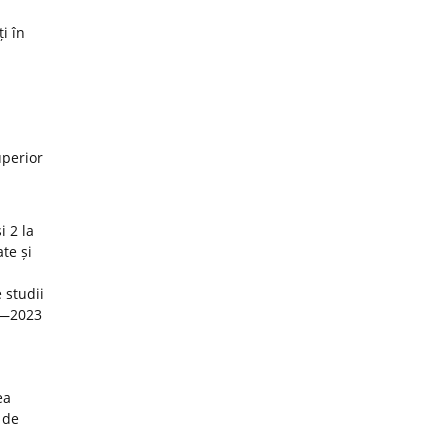
i în
uperior
i 2 la
te și
 studii
22—2023
ea
 de