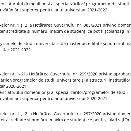
clatorului domeniilor și al specializărilor/ programelor de studii
 de învățământ superior pentru anul universitar 2021-2022
elor nr. 1 şi 2 la Hotărârea Guvernului nr. 385/2021 privind domeni
er acreditate şi numărul maxim de studenţi ce pot fi şcolarizaţi în
ogramele de studii universitare de master acreditate și numărul m
ersitar 2021-2022
elor nr. 1-6 la Hotărârea Guvernului nr. 299/2020 privind aprobar
rilor/programelor de studii universitare şi a structurii instituţiilor
tar 2020-2021
clatorului domeniilor şi al specializărilor/programelor de studii
 de învăţământ superior pentru anul universitar 2020-2021
elor nr. 1 şi 2 la Hotărârea Guvernului nr. 297/2020 privind domeni
er acreditate şi numărul maxim de studenţi ce pot fi şcolarizaţi în