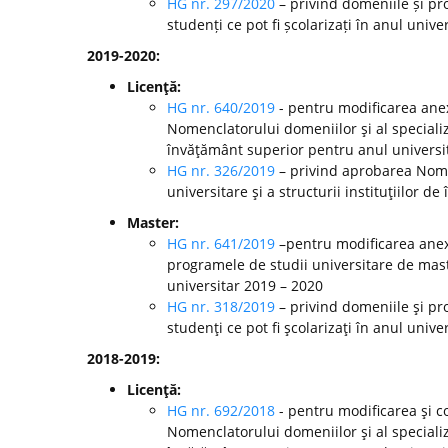
HG nr. 297/2020
– privind domeniile și pr
studenți ce pot fi școlarizați în anul unive
2019-2020:
Licenţă:
HG nr. 640/2019
- pentru modificarea anex
Nomenclatorului domeniilor şi al specializă
învăţământ superior pentru anul universi
HG nr. 326/2019
– privind aprobarea Nomen
universitare şi a structurii instituţiilor 
Master:
HG nr. 641/2019
–pentru modificarea anexe
programele de studii universitare de mast
universitar 2019 – 2020
HG nr. 318/2019
– privind domeniile şi pr
studenţi ce pot fi şcolarizaţi în anul unive
2018-2019:
Licenţă:
HG nr. 692/2018
- pentru modificarea şi c
Nomenclatorului domeniilor şi al specializă