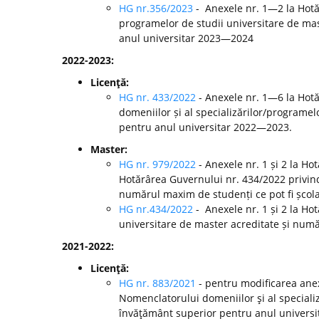
HG nr.356/2023
- Anexele nr. 1—2 la Hotă
programelor de studii universitare de mast
anul universitar 2023—2024
2022-2023:
Licenţă:
HG nr. 433/2022
- Anexele nr. 1—6 la Hot
domeniilor și al specializărilor/programelo
pentru anul universitar 2022—2023.
Master:
HG nr. 979/2022
- Anexele nr. 1 și 2 la H
Hotărârea Guvernului nr. 434/2022 privind
numărul maxim de studenți ce pot fi școla
HG nr.434/2022
- Anexele nr. 1 și 2 la Ho
universitare de master acreditate și numă
2021-2022:
Licenţă:
HG nr. 883/2021
- pentru modificarea anex
Nomenclatorului domeniilor şi al specializă
învăţământ superior pentru anul universi