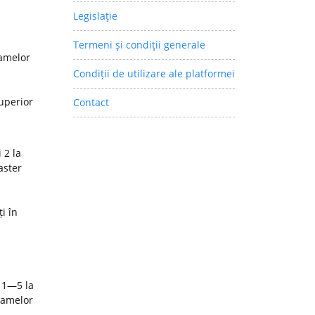
Legislaţie
Termeni şi condiţii generale
ramelor
Condiții de utilizare ale platformei
superior
Contact
 2 la
aster
i în
 1—5 la
ramelor