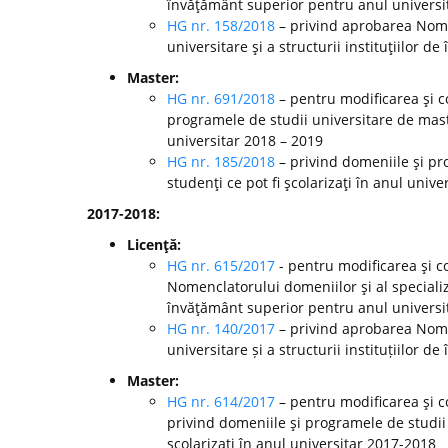
învăţământ superior pentru anul universi
HG nr. 158/2018
– privind aprobarea Nomen
universitare şi a structurii instituţiilor 
Master:
HG nr. 691/2018
– pentru modificarea şi c
programele de studii universitare de mast
universitar 2018 – 2019
HG nr. 185/2018
– privind domeniile şi pr
studenţi ce pot fi şcolarizaţi în anul unive
2017-2018:
Licenţă:
HG nr. 615/2017
- pentru modificarea şi c
Nomenclatorului domeniilor şi al specializă
învăţământ superior pentru anul universi
HG nr. 140/2017
– privind aprobarea Nomen
universitare și a structurii instituțiilor
Master:
HG nr. 614/2017
– pentru modificarea şi c
privind domeniile şi programele de studii
şcolarizaţi în anul universitar 2017-2018