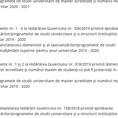
ogramele de studii universitare de master acreditate și numărul 
rsitar 2020 - 2021
elor nr. 1 - 6 la Hotărârea Guvernului nr. 326/2019 privind aproba
rilor/programelor de studii universitare şi a structurii instituţiilor
tar 2019 - 2020
clatorului domeniilor şi al specializărilor/programelor de studii
de învăţământ superior pentru anul universitar 2019 - 2020
lor nr. 1 şi 2 la Hotărârea Guvernului nr. 318/2019 privind domeni
er acreditate şi numărul maxim de studenţi ce pot fi şcolarizaţi în
ogramele de studii universitare de master acreditate şi numărul 
rsitar 2019 - 2020
ompletarea Hotărârii Guvernului nr. 158/2018 privind aprobarea
rilor/programelor de studii universitare şi a structurii instituţiilor