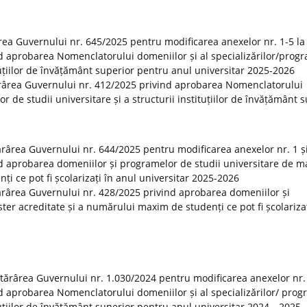
rea Guvernului nr. 645/2025 pentru modificarea anexelor nr. 1-5 la
d aprobarea Nomenclatorului domeniilor și al specializărilor/prog
ituțiilor de învățământ superior pentru anul universitar 2025-2026
ărârea Guvernului nr. 412/2025 privind aprobarea Nomenclatorului
or de studii universitare și a structurii instituțiilor de învățământ 
tărârea Guvernului nr. 644/2025 pentru modificarea anexelor nr. 1 și
d aprobarea domeniilor și programelor de studii universitare de m
i ce pot fi școlarizați în anul universitar 2025-2026
otărârea Guvernului nr. 428/2025 privind aprobarea domeniilor și
er acreditate și a numărului maxim de studenți ce pot fi școlarizaț
otărârea Guvernului nr. 1.030/2024 pentru modificarea anexelor nr.
d aprobarea Nomenclatorului domeniilor și al specializărilor/ prog
tituțiilor de învățământ superior pentru anul universitar 2024—2025