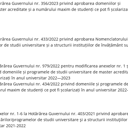
rârea Guvernului nr. 356/2023 privind aprobarea domeniilor și
er acreditate și a numărului maxim de studenți ce pot fi școlarizaț
ărârea Guvernului nr. 433/2022 privind aprobarea Nomenclatorului
r de studii universitare și a structurii instituțiilor de învățământ s
otărârea Guvernului nr. 979/2022 pentru modificarea anexelor nr. 1 ș
 domeniile și programele de studii universitare de master acredita
rizați în anul universitar 2022—2023
tărârea Guvernului nr. 434/2022 privind domeniile și programele de
rul maxim de studenți ce pot fi școlarizați în anul universitar 20
elor nr. 1-6 la Hotărârea Guvernului nr. 403/2021 privind aprobar
rilor/programelor de studii universitare şi a structurii instituţiilor
tar 2021-2022