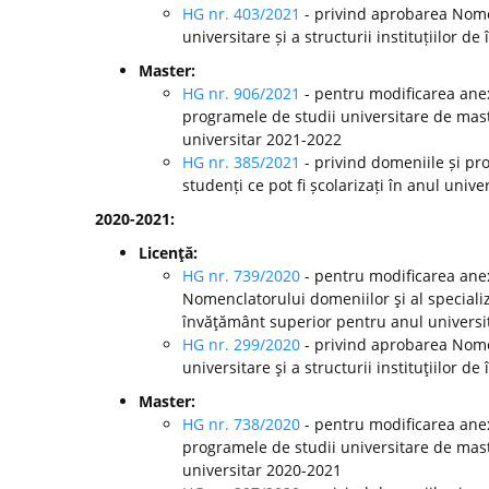
HG nr. 403/2021
- privind aprobarea Nomen
universitare și a structurii instituțiilor
Master:
HG nr. 906/2021
- pentru modificarea anex
programele de studii universitare de mast
universitar 2021-2022
HG nr. 385/2021
- privind domeniile și pr
studenți ce pot fi școlarizați în anul univ
2020-2021:
Licenţă:
HG nr. 739/2020
- pentru modificarea anex
Nomenclatorului domeniilor şi al specializă
învăţământ superior pentru anul universi
HG nr. 299/2020
-
privind aprobarea Nomen
universitare şi a structurii instituţiilor
Master:
HG nr. 738/2020
- pentru modificarea anex
programele de studii universitare de mast
universitar 2020-2021