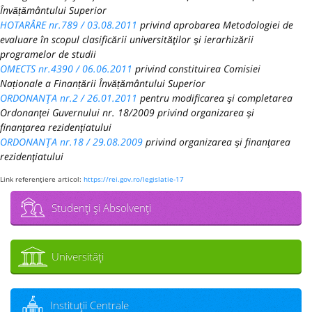
Învățământului Superior
HOTARÂRE nr.789 / 03.08.2011
privind aprobarea Metodologiei de
evaluare în scopul clasificării universităţilor şi ierarhizării
programelor de studii
OMECTS nr.4390 / 06.06.2011
privind constituirea Comisiei
Naționale a Finanțării Învățământului Superior
ORDONANŢA nr.2 / 26.01.2011
pentru modificarea şi completarea
Ordonanţei Guvernului nr. 18/2009 privind organizarea şi
finanţarea rezidenţiatului
ORDONANŢA nr.18 / 29.08.2009
privind organizarea şi finanţarea
rezidenţiatului
Link referenţiere articol:
https://rei.gov.ro/legislatie-17
Studenţi şi Absolvenţi
Universităţi
Instituţii Centrale