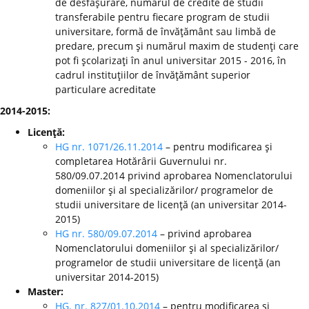
de desfăşurare, numărul de credite de studii
transferabile pentru fiecare program de studii
universitare, formă de învăţământ sau limbă de
predare, precum şi numărul maxim de studenţi care
pot fi şcolarizaţi în anul universitar 2015 - 2016, în
cadrul instituţiilor de învăţământ superior
particulare acreditate
2014-2015:
Licenţă:
HG nr. 1071/26.11.2014
– pentru modificarea şi
completarea Hotărârii Guvernului nr.
580/09.07.2014 privind aprobarea Nomenclatorului
domeniilor şi al specializărilor/ programelor de
studii universitare de licenţă (an universitar 2014-
2015)
HG nr. 580/09.07.2014
– privind aprobarea
Nomenclatorului domeniilor şi al specializărilor/
programelor de studii universitare de licenţă (an
universitar 2014-2015)
Master:
HG. nr. 827/01.10.2014
– pentru modificarea şi