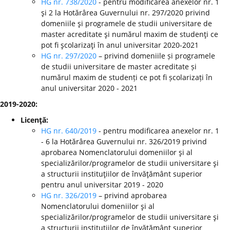
HG nr. 738/2020
- pentru modificarea anexelor nr. 1
şi 2 la Hotărârea Guvernului nr. 297/2020 privind
domeniile şi programele de studii universitare de
master acreditate şi numărul maxim de studenţi ce
pot fi şcolarizaţi în anul universitar 2020-2021
HG nr. 297/2020
– privind domeniile și programele
de studii universitare de master acreditate și
numărul maxim de studenți ce pot fi școlarizați în
anul universitar 2020 - 2021
2019-2020:
Licenţă:
HG nr. 640/2019
- pentru modificarea anexelor nr. 1
- 6 la Hotărârea Guvernului nr. 326/2019 privind
aprobarea Nomenclatorului domeniilor şi al
specializărilor/programelor de studii universitare şi
a structurii instituţiilor de învăţământ superior
pentru anul universitar 2019 - 2020
HG nr. 326/2019
– privind aprobarea
Nomenclatorului domeniilor şi al
specializărilor/programelor de studii universitare şi
a structurii instituţiilor de învăţământ superior