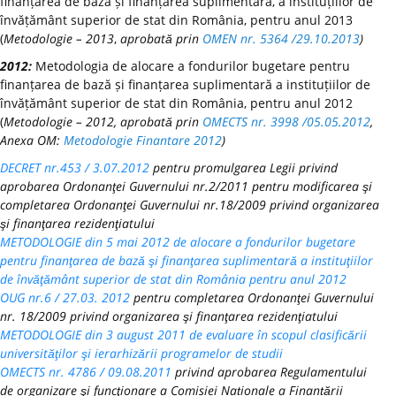
finanțarea de bază și finanțarea suplimentară, a instituțiilor de
învățământ superior de stat din România, pentru anul 2013
(
Metodologie – 2013
,
aprobată prin
OMEN nr. 5364 /29.10.2013
)
2012:
Metodologia de alocare a fondurilor bugetare pentru
finanțarea de bază și finanțarea suplimentară a instituțiilor de
învățământ superior de stat din România, pentru anul 2012
(
Metodologie – 2012, aprobată prin
OMECTS nr. 3998 /05.05.2012
,
Anexa OM:
Metodologie Finantare 2012
)
DECRET nr.453 / 3.07.2012
pentru promulgarea Legii privind
aprobarea Ordonanţei Guvernului nr.2/2011 pentru modificarea şi
completarea Ordonanţei Guvernului nr.18/2009 privind organizarea
şi finanţarea rezidenţiatului
METODOLOGIE din 5 mai 2012 de alocare a fondurilor bugetare
pentru finanţarea de bază şi finanţarea suplimentară a instituţiilor
de învăţământ superior de stat din România pentru anul 2012
OUG nr.6 / 27.03. 2012
pentru completarea Ordonanţei Guvernului
nr. 18/2009 privind organizarea şi finanţarea rezidenţiatului
METODOLOGIE din 3 august 2011 de evaluare în scopul clasificării
universităţilor şi ierarhizării programelor de studii
OMECTS nr. 4786 / 09.08.2011
privind aprobarea Regulamentului
de organizare şi funcţionare a Comisiei Naționale a Finanțării