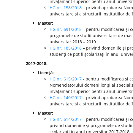
învăţământ superior pentru anul universi
HG nr. 158/2018
– privind aprobarea Nomen
universitare şi a structurii instituţiilor 
Master:
HG nr. 691/2018
– pentru modificarea şi c
programele de studii universitare de mast
universitar 2018 – 2019
HG nr. 185/2018
– privind domeniile şi pr
studenţi ce pot fi şcolarizaţi în anul unive
2017-2018:
Licenţă:
HG nr. 615/2017
- pentru modificarea şi c
Nomenclatorului domeniilor şi al specializă
învăţământ superior pentru anul universi
HG nr. 140/2017
– privind aprobarea Nomen
universitare și a structurii instituțiilor
Master:
HG nr. 614/2017
– pentru modificarea şi c
privind domeniile şi programele de studii
şcolarizaţi în anul universitar 2017-2018