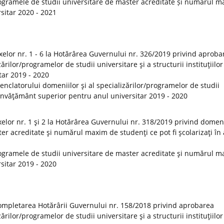
ogramele de studii universitare de master acreditate și numărul 
rsitar 2020 - 2021
elor nr. 1 - 6 la Hotărârea Guvernului nr. 326/2019 privind aproba
rilor/programelor de studii universitare şi a structurii instituţiilor
tar 2019 - 2020
clatorului domeniilor şi al specializărilor/programelor de studii
de învăţământ superior pentru anul universitar 2019 - 2020
lor nr. 1 şi 2 la Hotărârea Guvernului nr. 318/2019 privind domeni
er acreditate şi numărul maxim de studenţi ce pot fi şcolarizaţi în
ogramele de studii universitare de master acreditate şi numărul 
rsitar 2019 - 2020
ompletarea Hotărârii Guvernului nr. 158/2018 privind aprobarea
rilor/programelor de studii universitare şi a structurii instituţiilor