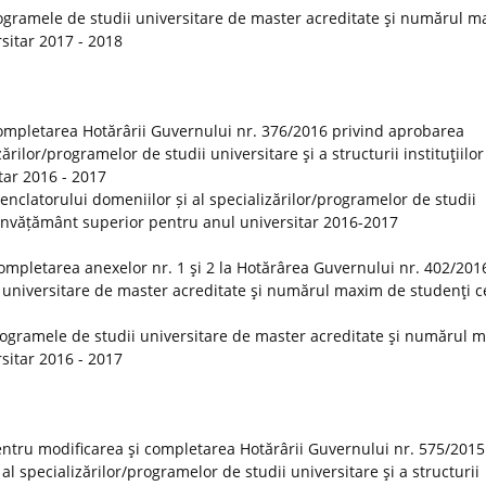
ogramele de studii universitare de master acreditate şi numărul 
rsitar 2017 - 2018
ompletarea Hotărârii Guvernului nr. 376/2016 privind aprobarea
rilor/programelor de studii universitare şi a structurii instituţiilor
tar 2016 - 2017
clatorului domeniilor și al specializărilor/programelor de studii
 de învățământ superior pentru anul universitar 2016-2017
ompletarea anexelor nr. 1 şi 2 la Hotărârea Guvernului nr. 402/201
 universitare de master acreditate şi numărul maxim de studenţi ce
rogramele de studii universitare de master acreditate şi numărul 
rsitar 2016 - 2017
ntru modificarea şi completarea Hotărârii Guvernului nr. 575/2015
 specializărilor/programelor de studii universitare şi a structurii