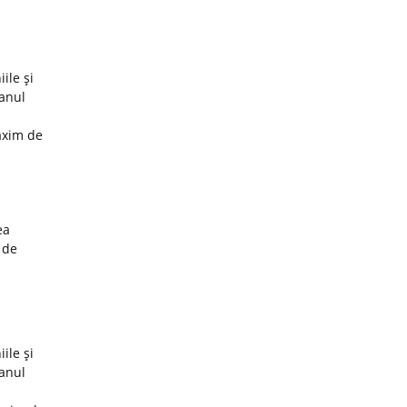
ile şi
 anul
axim de
ea
 de
ile şi
 anul