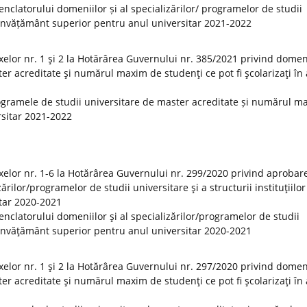
clatorului domeniilor și al specializărilor/ programelor de studii
 de învățământ superior pentru anul universitar 2021-2022
elor nr. 1 şi 2 la Hotărârea Guvernului nr. 385/2021 privind domeni
er acreditate şi numărul maxim de studenţi ce pot fi şcolarizaţi în
ogramele de studii universitare de master acreditate și numărul m
ersitar 2021-2022
elor nr. 1-6 la Hotărârea Guvernului nr. 299/2020 privind aprobar
rilor/programelor de studii universitare şi a structurii instituţiilor
tar 2020-2021
clatorului domeniilor şi al specializărilor/programelor de studii
 de învăţământ superior pentru anul universitar 2020-2021
elor nr. 1 şi 2 la Hotărârea Guvernului nr. 297/2020 privind domeni
er acreditate şi numărul maxim de studenţi ce pot fi şcolarizaţi în