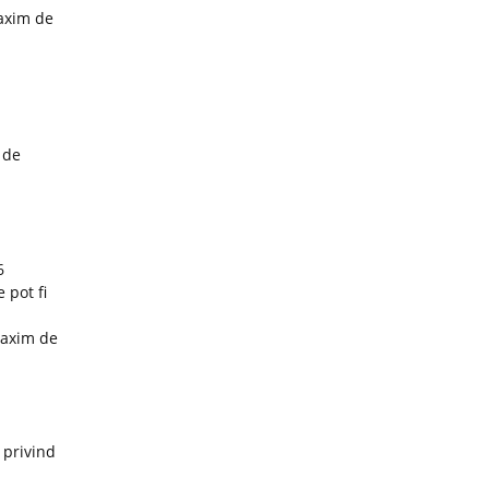
maxim de
 de
6
 pot fi
maxim de
 privind