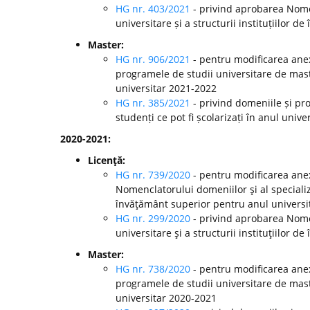
HG nr. 403/2021
- privind aprobarea Nomen
universitare și a structurii instituțiilor
Master:
HG nr. 906/2021
- pentru modificarea anex
programele de studii universitare de mast
universitar 2021-2022
HG nr. 385/2021
- privind domeniile și pr
studenți ce pot fi școlarizați în anul univ
2020-2021:
Licenţă:
HG nr. 739/2020
- pentru modificarea anex
Nomenclatorului domeniilor şi al specializă
învăţământ superior pentru anul universi
HG nr. 299/2020
-
privind aprobarea Nomen
universitare şi a structurii instituţiilor
Master:
HG nr. 738/2020
- pentru modificarea anex
programele de studii universitare de mast
universitar 2020-2021