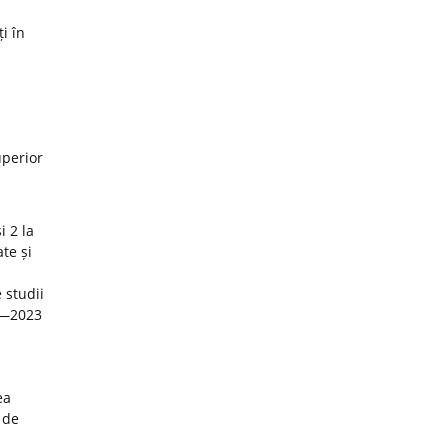
i în
uperior
i 2 la
te și
 studii
22—2023
ea
 de