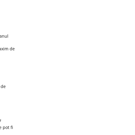
 anul
maxim de
 de
7
 pot fi