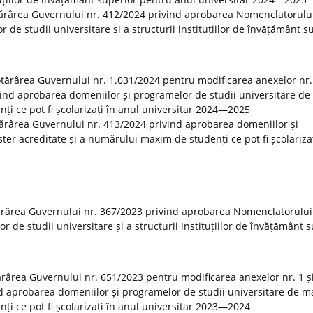
tărârea Guvernului nr. 412/2024 privind aprobarea Nomenclatorulu
r de studii universitare și a structurii instituțiilor de învățământ s
Hotărârea Guvernului nr. 1.031/2024 pentru modificarea anexelor nr. 
vind aprobarea domeniilor și programelor de studii universitare de
ți ce pot fi școlarizați în anul universitar 2024—2025
otărârea Guvernului nr. 413/2024 privind aprobarea domeniilor și
er acreditate și a numărului maxim de studenți ce pot fi școlarizaț
ărârea Guvernului nr. 367/2023 privind aprobarea Nomenclatorului
or de studii universitare și a structurii instituțiilor de învățământ 
tărârea Guvernului nr. 651/2023 pentru modificarea anexelor nr. 1 și
d aprobarea domeniilor și programelor de studii universitare de m
ți ce pot fi școlarizați în anul universitar 2023—2024