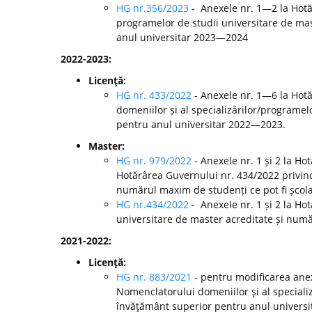
HG nr.356/2023
- Anexele nr. 1—2 la Hotă
programelor de studii universitare de mast
anul universitar 2023—2024
2022-2023:
Licenţă:
HG nr. 433/2022
- Anexele nr. 1—6 la Hot
domeniilor și al specializărilor/programelo
pentru anul universitar 2022—2023.
Master:
HG nr. 979/2022
- Anexele nr. 1 și 2 la H
Hotărârea Guvernului nr. 434/2022 privind
numărul maxim de studenți ce pot fi școla
HG nr.434/2022
- Anexele nr. 1 și 2 la Ho
universitare de master acreditate și numă
2021-2022:
Licenţă:
HG nr. 883/2021
- pentru modificarea anex
Nomenclatorului domeniilor şi al specializă
învăţământ superior pentru anul universi