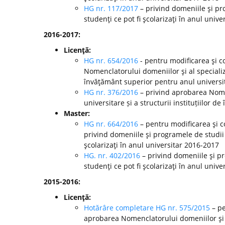
HG nr. 117/2017
– privind domeniile şi pr
studenţi ce pot fi şcolarizaţi în anul unive
2016-2017:
Licenţă:
HG nr. 654/2016
- pentru modificarea şi c
Nomenclatorului domeniilor şi al specializă
învăţământ superior pentru anul universi
HG nr. 376/2016
– privind aprobarea Nomen
universitare și a structurii instituțiilor
Master:
HG nr. 664/2016
– pentru modificarea şi c
privind domeniile şi programele de studii
şcolarizaţi în anul universitar 2016-2017
HG. nr. 402/2016
– privind domeniile şi p
studenţi ce pot fi şcolarizaţi în anul unive
2015-2016:
Licenţă:
Hotărâre completare HG nr. 575/2015
– pe
aprobarea Nomenclatorului domeniilor şi al