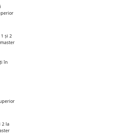
i
uperior
1 și 2
 master
i în
superior
 2 la
aster