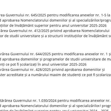
rea Guvernului nr. 645/2025 pentru modificarea anexelor nr. 1-5 la
d aprobarea Nomenclatorului domeniilor și al specializărilor/prog
ituțiilor de învățământ superior pentru anul universitar 2025-2026
ărârea Guvernului nr. 412/2025 privind aprobarea Nomenclatorului
or de studii universitare și a structurii instituțiilor de învățământ 
tărârea Guvernului nr. 644/2025 pentru modificarea anexelor nr. 1 și
d aprobarea domeniilor și programelor de studii universitare de m
i ce pot fi școlarizați în anul universitar 2025-2026
otărârea Guvernului nr. 428/2025 privind aprobarea domeniilor și
er acreditate și a numărului maxim de studenți ce pot fi școlarizaț
otărârea Guvernului nr. 1.030/2024 pentru modificarea anexelor nr.
d aprobarea Nomenclatorului domeniilor și al specializărilor/ prog
tituțiilor de învățământ superior pentru anul universitar 2024—2025