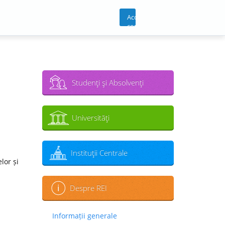
Acces
cont
Studenţi şi Absolvenţi
Universităţi
Instituţii Centrale
lor și
Despre REI
Informații generale