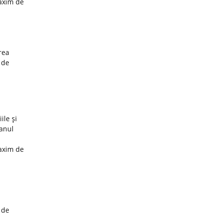
maxim de
rea
 de
ile şi
 anul
maxim de
 de