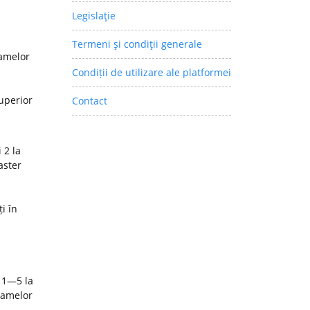
Legislaţie
Termeni şi condiţii generale
ramelor
Condiții de utilizare ale platformei
superior
Contact
 2 la
aster
i în
 1—5 la
ramelor