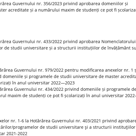
rârea Guvernului nr. 356/2023 privind aprobarea domeniilor și
er acreditate și a numărului maxim de studenți ce pot fi școlarizaț
ărârea Guvernului nr. 433/2022 privind aprobarea Nomenclatorului
r de studii universitare și a structurii instituțiilor de învățământ s
otărârea Guvernului nr. 979/2022 pentru modificarea anexelor nr. 1 ș
 domeniile și programele de studii universitare de master acredita
rizați în anul universitar 2022—2023
tărârea Guvernului nr. 434/2022 privind domeniile și programele de
rul maxim de studenți ce pot fi școlarizați în anul universitar 20
elor nr. 1-6 la Hotărârea Guvernului nr. 403/2021 privind aprobar
rilor/programelor de studii universitare şi a structurii instituţiilor
tar 2021-2022