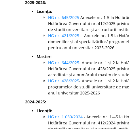
2025-2026:
Licenţă:
HG nr. 645/2025
Anexele nr. 1-5 la Hotărâ
Hotărârea Guvernului nr. 412/2025 privin
de studii universitare și a structurii inst
HG nr. 421/2025
- Anexele nr. 1-5 la Hot
domeniilor și al specializărilor/ programel
pentru anul universitar 2025-2026
Master:
HG nr. 644/2025
- Anexele nr. 1 și 2 la Ho
Hotărârea Guvernului nr. 428/2025 privin
acreditate și a numărului maxim de studenț
HG nr. 428/2025
- Anexele nr. 1 și 2 la H
programelor de studii universitare de mast
anul universitar 2025-2026
2024-2025:
Licenţă:
HG nr. 1.030/2024
- Anexele nr. 1—5 la H
Hotărârea Guvernului nr. 412/2024 privin
de studii universitare și a structurii ins