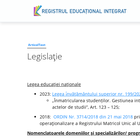
ArticolText
Legislaţie
Legea educaţiei naţionale
2023:
Legea ı̂nvăţământului superior nr. 199/20
„Înmatricularea studenților. Gestiunea int
actelor de studii”, Art. 123 – 125;
2018:
ORDIN Nr. 3714/2018 din 21 mai 2018
pri
operaţionalizare a Registrului Matricol Unic al 
Nomenclatoarele domeniilor şi specializărilor/ progr