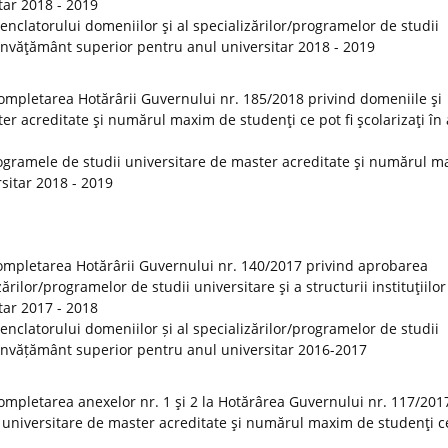
tar 2018 - 2019
clatorului domeniilor şi al specializărilor/programelor de studii
de învăţământ superior pentru anul universitar 2018 - 2019
ompletarea Hotărârii Guvernului nr. 185/2018 privind domeniile şi
er acreditate şi numărul maxim de studenţi ce pot fi şcolarizaţi în
ogramele de studii universitare de master acreditate şi numărul 
rsitar 2018 - 2019
ompletarea Hotărârii Guvernului nr. 140/2017 privind aprobarea
rilor/programelor de studii universitare şi a structurii instituţiilor
tar 2017 - 2018
clatorului domeniilor și al specializărilor/programelor de studii
 de învățământ superior pentru anul universitar 2016-2017
ompletarea anexelor nr. 1 şi 2 la Hotărârea Guvernului nr. 117/201
 universitare de master acreditate şi numărul maxim de studenţi ce