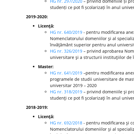
HG nr. 297/2020
– privind domeniile și pr
studenți ce pot fi școlarizați în anul unive
2019-2020:
Licenţă:
HG nr. 640/2019
- pentru modificarea anex
Nomenclatorului domeniilor şi al specializă
învăţământ superior pentru anul universi
HG nr. 326/2019
– privind aprobarea Nomen
universitare şi a structurii instituţiilor 
Master:
HG nr. 641/2019
–pentru modificarea anexe
programele de studii universitare de mast
universitar 2019 – 2020
HG nr. 318/2019
– privind domeniile şi pr
studenţi ce pot fi şcolarizaţi în anul unive
2018-2019:
Licenţă:
HG nr. 692/2018
- pentru modificarea şi c
Nomenclatorului domeniilor şi al specializă