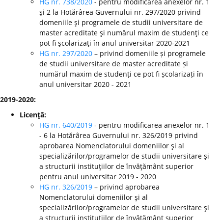
HG nr. 738/2020
- pentru modificarea anexelor nr. 1
şi 2 la Hotărârea Guvernului nr. 297/2020 privind
domeniile şi programele de studii universitare de
master acreditate şi numărul maxim de studenţi ce
pot fi şcolarizaţi în anul universitar 2020-2021
HG nr. 297/2020
– privind domeniile și programele
de studii universitare de master acreditate și
numărul maxim de studenți ce pot fi școlarizați în
anul universitar 2020 - 2021
2019-2020:
Licenţă:
HG nr. 640/2019
- pentru modificarea anexelor nr. 1
- 6 la Hotărârea Guvernului nr. 326/2019 privind
aprobarea Nomenclatorului domeniilor şi al
specializărilor/programelor de studii universitare şi
a structurii instituţiilor de învăţământ superior
pentru anul universitar 2019 - 2020
HG nr. 326/2019
– privind aprobarea
Nomenclatorului domeniilor şi al
specializărilor/programelor de studii universitare şi
a structurii instituţiilor de învăţământ superior