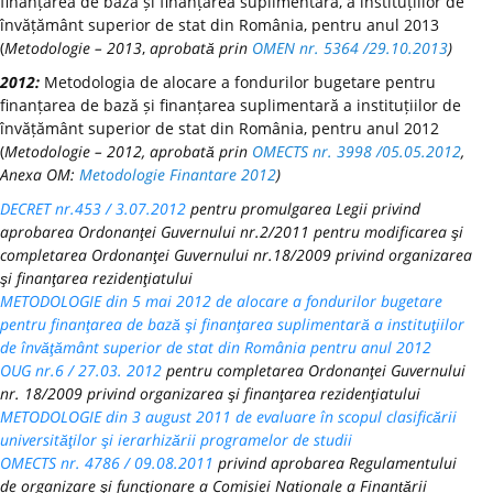
finanțarea de bază și finanțarea suplimentară, a instituțiilor de
învățământ superior de stat din România, pentru anul 2013
(
Metodologie – 2013
,
aprobată prin
OMEN nr. 5364 /29.10.2013
)
2012:
Metodologia de alocare a fondurilor bugetare pentru
finanțarea de bază și finanțarea suplimentară a instituțiilor de
învățământ superior de stat din România, pentru anul 2012
(
Metodologie – 2012, aprobată prin
OMECTS nr. 3998 /05.05.2012
,
Anexa OM:
Metodologie Finantare 2012
)
DECRET nr.453 / 3.07.2012
pentru promulgarea Legii privind
aprobarea Ordonanţei Guvernului nr.2/2011 pentru modificarea şi
completarea Ordonanţei Guvernului nr.18/2009 privind organizarea
şi finanţarea rezidenţiatului
METODOLOGIE din 5 mai 2012 de alocare a fondurilor bugetare
pentru finanţarea de bază şi finanţarea suplimentară a instituţiilor
de învăţământ superior de stat din România pentru anul 2012
OUG nr.6 / 27.03. 2012
pentru completarea Ordonanţei Guvernului
nr. 18/2009 privind organizarea şi finanţarea rezidenţiatului
METODOLOGIE din 3 august 2011 de evaluare în scopul clasificării
universităţilor şi ierarhizării programelor de studii
OMECTS nr. 4786 / 09.08.2011
privind aprobarea Regulamentului
de organizare şi funcţionare a Comisiei Naționale a Finanțării