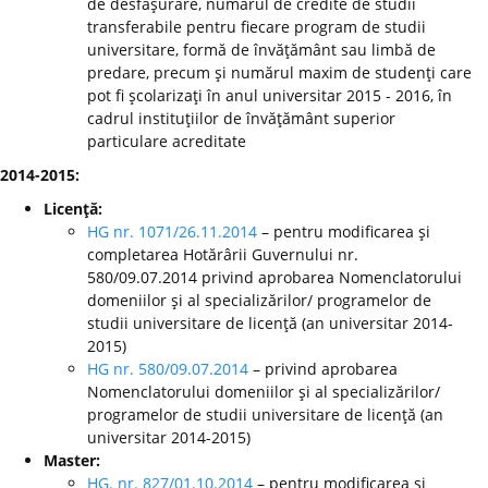
de desfăşurare, numărul de credite de studii
transferabile pentru fiecare program de studii
universitare, formă de învăţământ sau limbă de
predare, precum şi numărul maxim de studenţi care
pot fi şcolarizaţi în anul universitar 2015 - 2016, în
cadrul instituţiilor de învăţământ superior
particulare acreditate
2014-2015:
Licenţă:
HG nr. 1071/26.11.2014
– pentru modificarea şi
completarea Hotărârii Guvernului nr.
580/09.07.2014 privind aprobarea Nomenclatorului
domeniilor şi al specializărilor/ programelor de
studii universitare de licenţă (an universitar 2014-
2015)
HG nr. 580/09.07.2014
– privind aprobarea
Nomenclatorului domeniilor şi al specializărilor/
programelor de studii universitare de licenţă (an
universitar 2014-2015)
Master:
HG. nr. 827/01.10.2014
– pentru modificarea şi