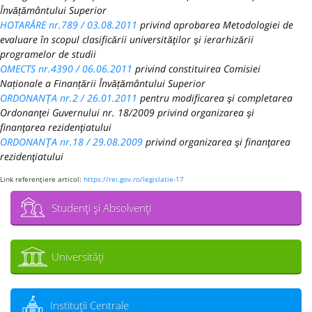
Învățământului Superior
HOTARÂRE nr.789 / 03.08.2011
privind aprobarea Metodologiei de
evaluare în scopul clasificării universităţilor şi ierarhizării
programelor de studii
OMECTS nr.4390 / 06.06.2011
privind constituirea Comisiei
Naționale a Finanțării Învățământului Superior
ORDONANŢA nr.2 / 26.01.2011
pentru modificarea şi completarea
Ordonanţei Guvernului nr. 18/2009 privind organizarea şi
finanţarea rezidenţiatului
ORDONANŢA nr.18 / 29.08.2009
privind organizarea şi finanţarea
rezidenţiatului
Link referenţiere articol:
https://rei.gov.ro/legislatie-17
Studenţi şi Absolvenţi
Universităţi
Instituţii Centrale