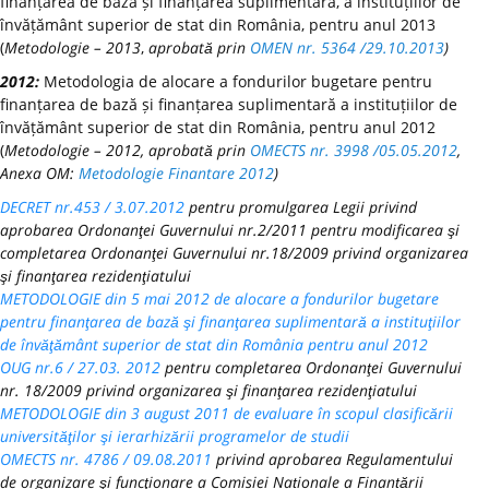
finanțarea de bază și finanțarea suplimentară, a instituțiilor de
învățământ superior de stat din România, pentru anul 2013
(
Metodologie – 2013
,
aprobată prin
OMEN nr. 5364 /29.10.2013
)
2012:
Metodologia de alocare a fondurilor bugetare pentru
finanțarea de bază și finanțarea suplimentară a instituțiilor de
învățământ superior de stat din România, pentru anul 2012
(
Metodologie – 2012, aprobată prin
OMECTS nr. 3998 /05.05.2012
,
Anexa OM:
Metodologie Finantare 2012
)
DECRET nr.453 / 3.07.2012
pentru promulgarea Legii privind
aprobarea Ordonanţei Guvernului nr.2/2011 pentru modificarea şi
completarea Ordonanţei Guvernului nr.18/2009 privind organizarea
şi finanţarea rezidenţiatului
METODOLOGIE din 5 mai 2012 de alocare a fondurilor bugetare
pentru finanţarea de bază şi finanţarea suplimentară a instituţiilor
de învăţământ superior de stat din România pentru anul 2012
OUG nr.6 / 27.03. 2012
pentru completarea Ordonanţei Guvernului
nr. 18/2009 privind organizarea şi finanţarea rezidenţiatului
METODOLOGIE din 3 august 2011 de evaluare în scopul clasificării
universităţilor şi ierarhizării programelor de studii
OMECTS nr. 4786 / 09.08.2011
privind aprobarea Regulamentului
de organizare şi funcţionare a Comisiei Naționale a Finanțării