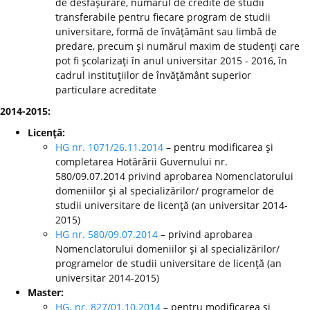
de desfăşurare, numărul de credite de studii
transferabile pentru fiecare program de studii
universitare, formă de învăţământ sau limbă de
predare, precum şi numărul maxim de studenţi care
pot fi şcolarizaţi în anul universitar 2015 - 2016, în
cadrul instituţiilor de învăţământ superior
particulare acreditate
2014-2015:
Licenţă:
HG nr. 1071/26.11.2014
– pentru modificarea şi
completarea Hotărârii Guvernului nr.
580/09.07.2014 privind aprobarea Nomenclatorului
domeniilor şi al specializărilor/ programelor de
studii universitare de licenţă (an universitar 2014-
2015)
HG nr. 580/09.07.2014
– privind aprobarea
Nomenclatorului domeniilor şi al specializărilor/
programelor de studii universitare de licenţă (an
universitar 2014-2015)
Master:
HG. nr. 827/01.10.2014
– pentru modificarea şi