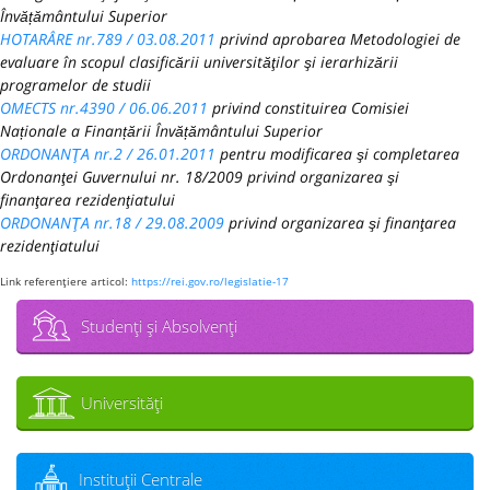
Învățământului Superior
HOTARÂRE nr.789 / 03.08.2011
privind aprobarea Metodologiei de
evaluare în scopul clasificării universităţilor şi ierarhizării
programelor de studii
OMECTS nr.4390 / 06.06.2011
privind constituirea Comisiei
Naționale a Finanțării Învățământului Superior
ORDONANŢA nr.2 / 26.01.2011
pentru modificarea şi completarea
Ordonanţei Guvernului nr. 18/2009 privind organizarea şi
finanţarea rezidenţiatului
ORDONANŢA nr.18 / 29.08.2009
privind organizarea şi finanţarea
rezidenţiatului
Link referenţiere articol:
https://rei.gov.ro/legislatie-17
Studenţi şi Absolvenţi
Universităţi
Instituţii Centrale