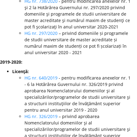
HG nr. 738/2020
- pentru modificarea anexelor nr. 1
şi 2 la Hotărârea Guvernului nr. 297/2020 privind
domeniile şi programele de studii universitare de
master acreditate şi numărul maxim de studenţi ce
pot fi şcolarizaţi în anul universitar 2020-2021
HG nr. 297/2020
– privind domeniile și programele
de studii universitare de master acreditate și
numărul maxim de studenți ce pot fi școlarizați în
anul universitar 2020 - 2021
2019-2020:
Licenţă:
HG nr. 640/2019
- pentru modificarea anexelor nr. 1
- 6 la Hotărârea Guvernului nr. 326/2019 privind
aprobarea Nomenclatorului domeniilor şi al
specializărilor/programelor de studii universitare şi
a structurii instituţiilor de învăţământ superior
pentru anul universitar 2019 - 2020
HG nr. 326/2019
– privind aprobarea
Nomenclatorului domeniilor şi al
specializărilor/programelor de studii universitare şi
a structurii instituţiilor de învăţământ superior