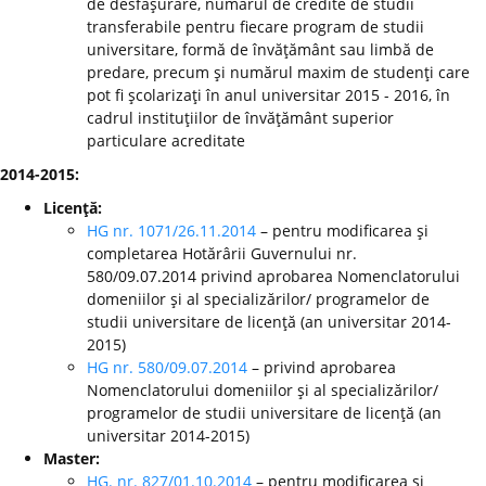
de desfăşurare, numărul de credite de studii
transferabile pentru fiecare program de studii
universitare, formă de învăţământ sau limbă de
predare, precum şi numărul maxim de studenţi care
pot fi şcolarizaţi în anul universitar 2015 - 2016, în
cadrul instituţiilor de învăţământ superior
particulare acreditate
2014-2015:
Licenţă:
HG nr. 1071/26.11.2014
– pentru modificarea şi
completarea Hotărârii Guvernului nr.
580/09.07.2014 privind aprobarea Nomenclatorului
domeniilor şi al specializărilor/ programelor de
studii universitare de licenţă (an universitar 2014-
2015)
HG nr. 580/09.07.2014
– privind aprobarea
Nomenclatorului domeniilor şi al specializărilor/
programelor de studii universitare de licenţă (an
universitar 2014-2015)
Master:
HG. nr. 827/01.10.2014
– pentru modificarea şi