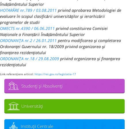
Învățământului Superior
HOTARÂRE nr.789 / 03.08.2011
privind aprobarea Metodologiei de
evaluare în scopul clasificării universităţilor şi ierarhizării
programelor de studii
OMECTS nr.4390 / 06.06.2011
privind constituirea Comisiei
Naționale a Finanțării Învățământului Superior
ORDONANŢA nr.2 / 26.01.2011
pentru modificarea şi completarea
Ordonanţei Guvernului nr. 18/2009 privind organizarea şi
finanţarea rezidenţiatului
ORDONANŢA nr.18 / 29.08.2009
privind organizarea şi finanţarea
rezidenţiatului
Link referenţiere articol:
https://rei.gov.ro/legislatie-17
Studenţi şi Absolvenţi
Universităţi
Instituţii Centrale