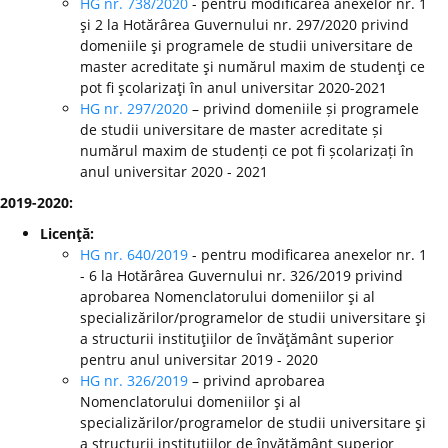
HG nr. 738/2020
- pentru modificarea anexelor nr. 1
şi 2 la Hotărârea Guvernului nr. 297/2020 privind
domeniile şi programele de studii universitare de
master acreditate şi numărul maxim de studenţi ce
pot fi şcolarizaţi în anul universitar 2020-2021
HG nr. 297/2020
– privind domeniile și programele
de studii universitare de master acreditate și
numărul maxim de studenți ce pot fi școlarizați în
anul universitar 2020 - 2021
2019-2020:
Licenţă:
HG nr. 640/2019
- pentru modificarea anexelor nr. 1
- 6 la Hotărârea Guvernului nr. 326/2019 privind
aprobarea Nomenclatorului domeniilor şi al
specializărilor/programelor de studii universitare şi
a structurii instituţiilor de învăţământ superior
pentru anul universitar 2019 - 2020
HG nr. 326/2019
– privind aprobarea
Nomenclatorului domeniilor şi al
specializărilor/programelor de studii universitare şi
a structurii instituţiilor de învăţământ superior