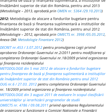
finanțarea de bază și finanțarea suplimentară, a instituțiilor de
învățământ superior de stat din România, pentru anul 2013
(
Metodologie – 2013
,
aprobată prin
OMEN nr. 5364 /29.10.2013
)
2012:
Metodologia de alocare a fondurilor bugetare pentru
finanțarea de bază și finanțarea suplimentară a instituțiilor de
învățământ superior de stat din România, pentru anul 2012
(
Metodologie – 2012, aprobată prin
OMECTS nr. 3998 /05.05.2012
,
Anexa OM:
Metodologie Finantare 2012
)
DECRET nr.453 / 3.07.2012
pentru promulgarea Legii privind
aprobarea Ordonanţei Guvernului nr.2/2011 pentru modificarea şi
completarea Ordonanţei Guvernului nr.18/2009 privind organizarea
şi finanţarea rezidenţiatului
METODOLOGIE din 5 mai 2012 de alocare a fondurilor bugetare
pentru finanţarea de bază şi finanţarea suplimentară a instituţiilor
de învăţământ superior de stat din România pentru anul 2012
OUG nr.6 / 27.03. 2012
pentru completarea Ordonanţei Guvernului
nr. 18/2009 privind organizarea şi finanţarea rezidenţiatului
METODOLOGIE din 3 august 2011 de evaluare în scopul clasificării
universităţilor şi ierarhizării programelor de studii
OMECTS nr. 4786 / 09.08.2011
privind aprobarea Regulamentului
de organizare şi funcţionare a Comisiei Naționale a Finanțării