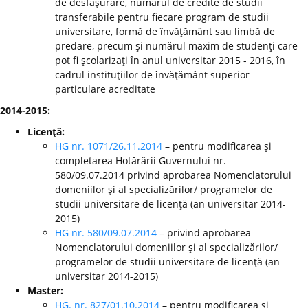
de desfăşurare, numărul de credite de studii
transferabile pentru fiecare program de studii
universitare, formă de învăţământ sau limbă de
predare, precum şi numărul maxim de studenţi care
pot fi şcolarizaţi în anul universitar 2015 - 2016, în
cadrul instituţiilor de învăţământ superior
particulare acreditate
2014-2015:
Licenţă:
HG nr. 1071/26.11.2014
– pentru modificarea şi
completarea Hotărârii Guvernului nr.
580/09.07.2014 privind aprobarea Nomenclatorului
domeniilor şi al specializărilor/ programelor de
studii universitare de licenţă (an universitar 2014-
2015)
HG nr. 580/09.07.2014
– privind aprobarea
Nomenclatorului domeniilor şi al specializărilor/
programelor de studii universitare de licenţă (an
universitar 2014-2015)
Master:
HG. nr. 827/01.10.2014
– pentru modificarea şi