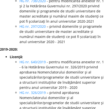
HG nr. 738/2020
- pentru modificarea anexelor nr. 1
şi 2 la Hotărârea Guvernului nr. 297/2020 privind
domeniile şi programele de studii universitare de
master acreditate şi numărul maxim de studenţi ce
pot fi şcolarizaţi în anul universitar 2020-2021
HG nr. 297/2020
– privind domeniile și programele
de studii universitare de master acreditate și
numărul maxim de studenți ce pot fi școlarizați în
anul universitar 2020 - 2021
2019-2020:
Licenţă:
HG nr. 640/2019
- pentru modificarea anexelor nr. 1
- 6 la Hotărârea Guvernului nr. 326/2019 privind
aprobarea Nomenclatorului domeniilor şi al
specializărilor/programelor de studii universitare şi
a structurii instituţiilor de învăţământ superior
pentru anul universitar 2019 - 2020
HG nr. 326/2019
– privind aprobarea
Nomenclatorului domeniilor şi al
specializărilor/programelor de studii universitare şi
a structurii instituţiilor de învăţământ superior