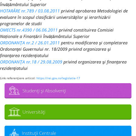
Învățământului Superior
HOTARÂRE nr.789 / 03.08.2011
privind aprobarea Metodologiei de
evaluare în scopul clasificării universităţilor şi ierarhizării
programelor de studii
OMECTS nr.4390 / 06.06.2011
privind constituirea Comisiei
Naționale a Finanțării Învățământului Superior
ORDONANŢA nr.2 / 26.01.2011
pentru modificarea şi completarea
Ordonanţei Guvernului nr. 18/2009 privind organizarea şi
finanţarea rezidenţiatului
ORDONANŢA nr.18 / 29.08.2009
privind organizarea şi finanţarea
rezidenţiatului
Link referenţiere articol:
https://rei.gov.ro/legislatie-17
Studenţi şi Absolvenţi
Universităţi
Instituţii Centrale