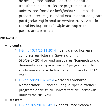
de desfăşurare, numărul de credite de studii
transferabile pentru fiecare program de studii
universitare, formă de învăţământ sau limbă de
predare, precum şi numărul maxim de studenţi care
pot fi şcolarizaţi în anul universitar 2015 - 2016, în
cadrul instituţiilor de învăţământ superior
particulare acreditate
2014-2015:
Licenţă:
HG nr. 1071/26.11.2014
– pentru modificarea şi
completarea Hotărârii Guvernului nr.
580/09.07.2014 privind aprobarea Nomenclatorului
domeniilor şi al specializărilor/ programelor de
studii universitare de licenţă (an universitar 2014-
2015)
HG nr. 580/09.07.2014
– privind aprobarea
Nomenclatorului domeniilor şi al specializărilor/
programelor de studii universitare de licenţă (an
universitar 2014-2015)
Master:
HG. nr. 827/01.10.2014
– pentru modificarea şi