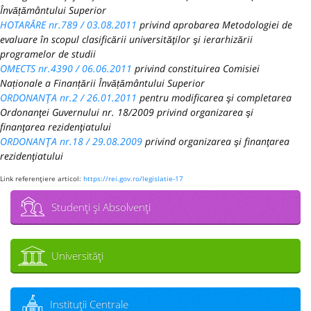
Învățământului Superior
HOTARÂRE nr.789 / 03.08.2011
privind aprobarea Metodologiei de
evaluare în scopul clasificării universităţilor şi ierarhizării
programelor de studii
OMECTS nr.4390 / 06.06.2011
privind constituirea Comisiei
Naționale a Finanțării Învățământului Superior
ORDONANŢA nr.2 / 26.01.2011
pentru modificarea şi completarea
Ordonanţei Guvernului nr. 18/2009 privind organizarea şi
finanţarea rezidenţiatului
ORDONANŢA nr.18 / 29.08.2009
privind organizarea şi finanţarea
rezidenţiatului
Link referenţiere articol:
https://rei.gov.ro/legislatie-17
Studenţi şi Absolvenţi
Universităţi
Instituţii Centrale