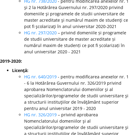
HG nr. 738/2020
- pentru modificarea anexelor nr. 1
şi 2 la Hotărârea Guvernului nr. 297/2020 privind
domeniile şi programele de studii universitare de
master acreditate şi numărul maxim de studenţi ce
pot fi şcolarizaţi în anul universitar 2020-2021
HG nr. 297/2020
– privind domeniile și programele
de studii universitare de master acreditate și
numărul maxim de studenți ce pot fi școlarizați în
anul universitar 2020 - 2021
2019-2020:
Licenţă:
HG nr. 640/2019
- pentru modificarea anexelor nr. 1
- 6 la Hotărârea Guvernului nr. 326/2019 privind
aprobarea Nomenclatorului domeniilor şi al
specializărilor/programelor de studii universitare şi
a structurii instituţiilor de învăţământ superior
pentru anul universitar 2019 - 2020
HG nr. 326/2019
– privind aprobarea
Nomenclatorului domeniilor şi al
specializărilor/programelor de studii universitare şi
a structurii instituţiilor de învăţământ superior