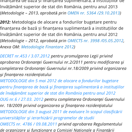
finanțarea de bază și finanțarea suplimentară, a instituțiilor de
învățământ superior de stat din România, pentru anul 2013
(
Metodologie – 2013
,
aprobată prin
OMEN nr. 5364 /29.10.2013
)
2012:
Metodologia de alocare a fondurilor bugetare pentru
finanțarea de bază și finanțarea suplimentară a instituțiilor de
învățământ superior de stat din România, pentru anul 2012
(
Metodologie – 2012, aprobată prin
OMECTS nr. 3998 /05.05.2012
,
Anexa OM:
Metodologie Finantare 2012
)
DECRET nr.453 / 3.07.2012
pentru promulgarea Legii privind
aprobarea Ordonanţei Guvernului nr.2/2011 pentru modificarea şi
completarea Ordonanţei Guvernului nr.18/2009 privind organizarea
şi finanţarea rezidenţiatului
METODOLOGIE din 5 mai 2012 de alocare a fondurilor bugetare
pentru finanţarea de bază şi finanţarea suplimentară a instituţiilor
de învăţământ superior de stat din România pentru anul 2012
OUG nr.6 / 27.03. 2012
pentru completarea Ordonanţei Guvernului
nr. 18/2009 privind organizarea şi finanţarea rezidenţiatului
METODOLOGIE din 3 august 2011 de evaluare în scopul clasificării
universităţilor şi ierarhizării programelor de studii
OMECTS nr. 4786 / 09.08.2011
privind aprobarea Regulamentului
de organizare şi funcţionare a Comisiei Naționale a Finanțării