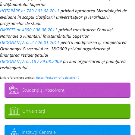
Învățământului Superior
HOTARÂRE nr.789 / 03.08.2011
privind aprobarea Metodologiei de
evaluare în scopul clasificării universităţilor şi ierarhizării
programelor de studii
OMECTS nr.4390 / 06.06.2011
privind constituirea Comisiei
Naționale a Finanțării Învățământului Superior
ORDONANŢA nr.2 / 26.01.2011
pentru modificarea şi completarea
Ordonanţei Guvernului nr. 18/2009 privind organizarea şi
finanţarea rezidenţiatului
ORDONANŢA nr.18 / 29.08.2009
privind organizarea şi finanţarea
rezidenţiatului
Link referenţiere articol:
https://rei.gov.ro/legislatie-17
Studenţi şi Absolvenţi
Universităţi
Instituţii Centrale