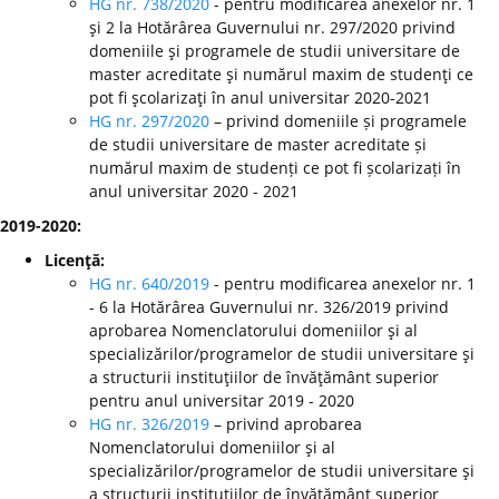
HG nr. 738/2020
- pentru modificarea anexelor nr. 1
şi 2 la Hotărârea Guvernului nr. 297/2020 privind
domeniile şi programele de studii universitare de
master acreditate şi numărul maxim de studenţi ce
pot fi şcolarizaţi în anul universitar 2020-2021
HG nr. 297/2020
– privind domeniile și programele
de studii universitare de master acreditate și
numărul maxim de studenți ce pot fi școlarizați în
anul universitar 2020 - 2021
2019-2020:
Licenţă:
HG nr. 640/2019
- pentru modificarea anexelor nr. 1
- 6 la Hotărârea Guvernului nr. 326/2019 privind
aprobarea Nomenclatorului domeniilor şi al
specializărilor/programelor de studii universitare şi
a structurii instituţiilor de învăţământ superior
pentru anul universitar 2019 - 2020
HG nr. 326/2019
– privind aprobarea
Nomenclatorului domeniilor şi al
specializărilor/programelor de studii universitare şi
a structurii instituţiilor de învăţământ superior