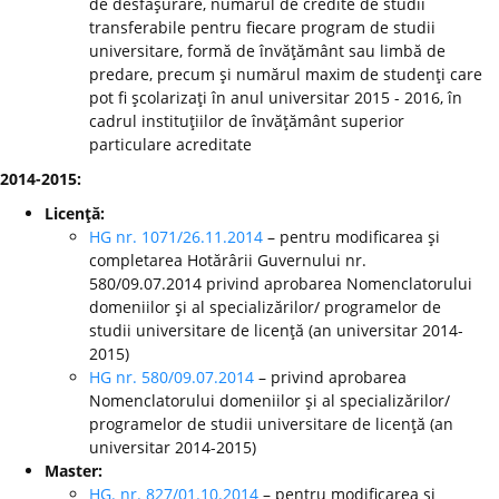
de desfăşurare, numărul de credite de studii
transferabile pentru fiecare program de studii
universitare, formă de învăţământ sau limbă de
predare, precum şi numărul maxim de studenţi care
pot fi şcolarizaţi în anul universitar 2015 - 2016, în
cadrul instituţiilor de învăţământ superior
particulare acreditate
2014-2015:
Licenţă:
HG nr. 1071/26.11.2014
– pentru modificarea şi
completarea Hotărârii Guvernului nr.
580/09.07.2014 privind aprobarea Nomenclatorului
domeniilor şi al specializărilor/ programelor de
studii universitare de licenţă (an universitar 2014-
2015)
HG nr. 580/09.07.2014
– privind aprobarea
Nomenclatorului domeniilor şi al specializărilor/
programelor de studii universitare de licenţă (an
universitar 2014-2015)
Master:
HG. nr. 827/01.10.2014
– pentru modificarea şi