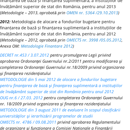
finanțarea de bază și finanțarea suplimentară, a instituțiilor de
învățământ superior de stat din România, pentru anul 2013
(
Metodologie – 2013
,
aprobată prin
OMEN nr. 5364 /29.10.2013
)
2012:
Metodologia de alocare a fondurilor bugetare pentru
finanțarea de bază și finanțarea suplimentară a instituțiilor de
învățământ superior de stat din România, pentru anul 2012
(
Metodologie – 2012, aprobată prin
OMECTS nr. 3998 /05.05.2012
,
Anexa OM:
Metodologie Finantare 2012
)
DECRET nr.453 / 3.07.2012
pentru promulgarea Legii privind
aprobarea Ordonanţei Guvernului nr.2/2011 pentru modificarea şi
completarea Ordonanţei Guvernului nr.18/2009 privind organizarea
şi finanţarea rezidenţiatului
METODOLOGIE din 5 mai 2012 de alocare a fondurilor bugetare
pentru finanţarea de bază şi finanţarea suplimentară a instituţiilor
de învăţământ superior de stat din România pentru anul 2012
OUG nr.6 / 27.03. 2012
pentru completarea Ordonanţei Guvernului
nr. 18/2009 privind organizarea şi finanţarea rezidenţiatului
METODOLOGIE din 3 august 2011 de evaluare în scopul clasificării
universităţilor şi ierarhizării programelor de studii
OMECTS nr. 4786 / 09.08.2011
privind aprobarea Regulamentului
de organizare şi funcţionare a Comisiei Naționale a Finanțării