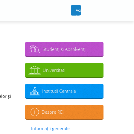
Acces
cont
Studenţi şi Absolvenţi
Universităţi
Instituţii Centrale
lor și
Despre REI
Informații generale