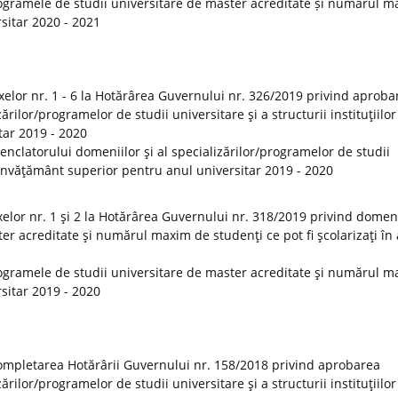
ogramele de studii universitare de master acreditate și numărul 
rsitar 2020 - 2021
elor nr. 1 - 6 la Hotărârea Guvernului nr. 326/2019 privind aproba
rilor/programelor de studii universitare şi a structurii instituţiilor
tar 2019 - 2020
clatorului domeniilor şi al specializărilor/programelor de studii
de învăţământ superior pentru anul universitar 2019 - 2020
lor nr. 1 şi 2 la Hotărârea Guvernului nr. 318/2019 privind domeni
er acreditate şi numărul maxim de studenţi ce pot fi şcolarizaţi în
ogramele de studii universitare de master acreditate şi numărul 
rsitar 2019 - 2020
ompletarea Hotărârii Guvernului nr. 158/2018 privind aprobarea
rilor/programelor de studii universitare şi a structurii instituţiilor