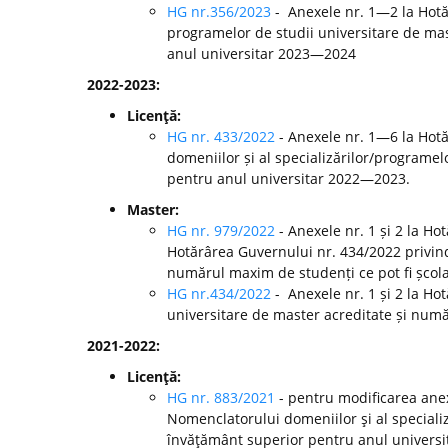
HG nr.356/2023
- Anexele nr. 1—2 la Hotă
programelor de studii universitare de mast
anul universitar 2023—2024
2022-2023:
Licenţă:
HG nr. 433/2022
- Anexele nr. 1—6 la Hot
domeniilor și al specializărilor/programelo
pentru anul universitar 2022—2023.
Master:
HG nr. 979/2022
- Anexele nr. 1 și 2 la H
Hotărârea Guvernului nr. 434/2022 privind
numărul maxim de studenți ce pot fi școla
HG nr.434/2022
- Anexele nr. 1 și 2 la Ho
universitare de master acreditate și numă
2021-2022:
Licenţă:
HG nr. 883/2021
- pentru modificarea anex
Nomenclatorului domeniilor şi al specializă
învăţământ superior pentru anul universi