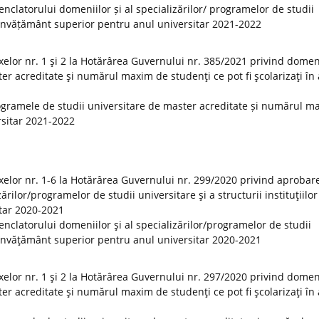
clatorului domeniilor și al specializărilor/ programelor de studii
 de învățământ superior pentru anul universitar 2021-2022
elor nr. 1 şi 2 la Hotărârea Guvernului nr. 385/2021 privind domeni
er acreditate şi numărul maxim de studenţi ce pot fi şcolarizaţi în
ogramele de studii universitare de master acreditate și numărul m
ersitar 2021-2022
elor nr. 1-6 la Hotărârea Guvernului nr. 299/2020 privind aprobar
rilor/programelor de studii universitare şi a structurii instituţiilor
tar 2020-2021
clatorului domeniilor şi al specializărilor/programelor de studii
 de învăţământ superior pentru anul universitar 2020-2021
elor nr. 1 şi 2 la Hotărârea Guvernului nr. 297/2020 privind domeni
er acreditate şi numărul maxim de studenţi ce pot fi şcolarizaţi în