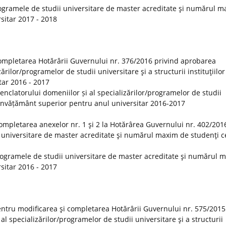
ogramele de studii universitare de master acreditate şi numărul 
rsitar 2017 - 2018
ompletarea Hotărârii Guvernului nr. 376/2016 privind aprobarea
rilor/programelor de studii universitare şi a structurii instituţiilor
tar 2016 - 2017
clatorului domeniilor și al specializărilor/programelor de studii
 de învățământ superior pentru anul universitar 2016-2017
ompletarea anexelor nr. 1 şi 2 la Hotărârea Guvernului nr. 402/201
 universitare de master acreditate şi numărul maxim de studenţi ce
rogramele de studii universitare de master acreditate şi numărul 
rsitar 2016 - 2017
ntru modificarea şi completarea Hotărârii Guvernului nr. 575/2015
 specializărilor/programelor de studii universitare şi a structurii