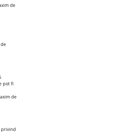
maxim de
 de
6
 pot fi
maxim de
 privind