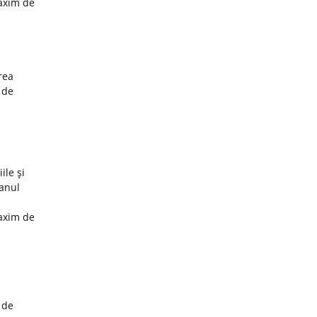
maxim de
rea
 de
ile şi
 anul
maxim de
 de