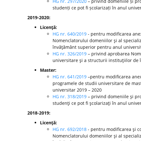
HG nr. 297/2020
– privind domeniile și pr
studenți ce pot fi școlarizați în anul unive
2019-2020:
Licenţă:
HG nr. 640/2019
- pentru modificarea anex
Nomenclatorului domeniilor şi al specializă
învăţământ superior pentru anul universi
HG nr. 326/2019
– privind aprobarea Nomen
universitare şi a structurii instituţiilor 
Master:
HG nr. 641/2019
–pentru modificarea anexe
programele de studii universitare de mast
universitar 2019 – 2020
HG nr. 318/2019
– privind domeniile şi pr
studenţi ce pot fi şcolarizaţi în anul unive
2018-2019:
Licenţă:
HG nr. 692/2018
- pentru modificarea şi c
Nomenclatorului domeniilor şi al specializă