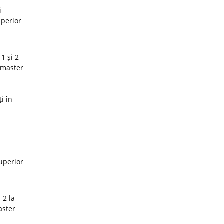
i
uperior
1 și 2
 master
i în
superior
 2 la
aster