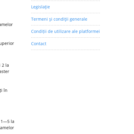
Legislaţie
Termeni şi condiţii generale
ramelor
Condiții de utilizare ale platformei
superior
Contact
 2 la
aster
i în
 1—5 la
ramelor