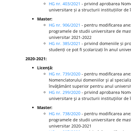
HG nr. 403/2021
- privind aprobarea Nomen
universitare și a structurii instituțiilor
Master:
HG nr. 906/2021
- pentru modificarea anex
programele de studii universitare de mast
universitar 2021-2022
HG nr. 385/2021
- privind domeniile și pr
studenți ce pot fi școlarizați în anul univ
2020-2021:
Licenţă:
HG nr. 739/2020
- pentru modificarea anex
Nomenclatorului domeniilor şi al specializă
învăţământ superior pentru anul universi
HG nr. 299/2020
-
privind aprobarea Nomen
universitare şi a structurii instituţiilor
Master:
HG nr. 738/2020
- pentru modificarea anex
programele de studii universitare de mast
universitar 2020-2021