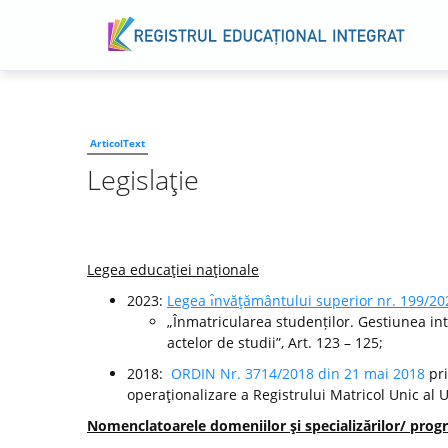
ArticolText
Legislaţie
Legea educaţiei naţionale
2023:
Legea ı̂nvăţământului superior nr. 199/20
„Înmatricularea studenților. Gestiunea int
actelor de studii”, Art. 123 – 125;
2018:
ORDIN Nr. 3714/2018 din 21 mai 2018
pri
operaţionalizare a Registrului Matricol Unic al 
Nomenclatoarele domeniilor şi specializărilor/ progr