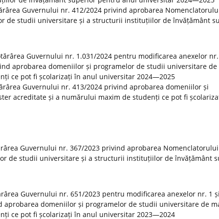
tărârea Guvernului nr. 412/2024 privind aprobarea Nomenclatorulu
r de studii universitare și a structurii instituțiilor de învățământ s
Hotărârea Guvernului nr. 1.031/2024 pentru modificarea anexelor nr. 
vind aprobarea domeniilor și programelor de studii universitare de
ți ce pot fi școlarizați în anul universitar 2024—2025
otărârea Guvernului nr. 413/2024 privind aprobarea domeniilor și
er acreditate și a numărului maxim de studenți ce pot fi școlarizaț
ărârea Guvernului nr. 367/2023 privind aprobarea Nomenclatorului
or de studii universitare și a structurii instituțiilor de învățământ 
tărârea Guvernului nr. 651/2023 pentru modificarea anexelor nr. 1 și
d aprobarea domeniilor și programelor de studii universitare de m
ți ce pot fi școlarizați în anul universitar 2023—2024