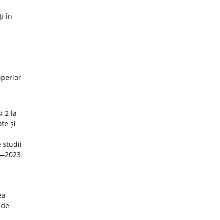
i în
uperior
i 2 la
te și
 studii
22—2023
ea
 de