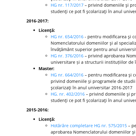
HG nr. 117/2017
– privind domeniile şi pr
studenţi ce pot fi şcolarizaţi în anul unive
2016-2017:
Licenţă:
HG nr. 654/2016
- pentru modificarea şi c
Nomenclatorului domeniilor şi al specializă
învăţământ superior pentru anul universi
HG nr. 376/2016
– privind aprobarea Nomen
universitare și a structurii instituțiilor
Master:
HG nr. 664/2016
– pentru modificarea şi c
privind domeniile şi programele de studii
şcolarizaţi în anul universitar 2016-2017
HG. nr. 402/2016
– privind domeniile şi p
studenţi ce pot fi şcolarizaţi în anul unive
2015-2016:
Licenţă:
Hotărâre completare HG nr. 575/2015
– pe
aprobarea Nomenclatorului domeniilor şi al