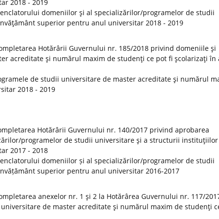
tar 2018 - 2019
clatorului domeniilor şi al specializărilor/programelor de studii
de învăţământ superior pentru anul universitar 2018 - 2019
ompletarea Hotărârii Guvernului nr. 185/2018 privind domeniile şi
er acreditate şi numărul maxim de studenţi ce pot fi şcolarizaţi în
ogramele de studii universitare de master acreditate şi numărul 
rsitar 2018 - 2019
ompletarea Hotărârii Guvernului nr. 140/2017 privind aprobarea
rilor/programelor de studii universitare şi a structurii instituţiilor
tar 2017 - 2018
clatorului domeniilor și al specializărilor/programelor de studii
 de învățământ superior pentru anul universitar 2016-2017
ompletarea anexelor nr. 1 şi 2 la Hotărârea Guvernului nr. 117/201
 universitare de master acreditate şi numărul maxim de studenţi ce