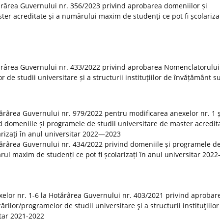
rârea Guvernului nr. 356/2023 privind aprobarea domeniilor și
er acreditate și a numărului maxim de studenți ce pot fi școlarizaț
ărârea Guvernului nr. 433/2022 privind aprobarea Nomenclatorului
r de studii universitare și a structurii instituțiilor de învățământ s
otărârea Guvernului nr. 979/2022 pentru modificarea anexelor nr. 1 ș
 domeniile și programele de studii universitare de master acredita
rizați în anul universitar 2022—2023
tărârea Guvernului nr. 434/2022 privind domeniile și programele de
rul maxim de studenți ce pot fi școlarizați în anul universitar 20
elor nr. 1-6 la Hotărârea Guvernului nr. 403/2021 privind aprobar
rilor/programelor de studii universitare şi a structurii instituţiilor
tar 2021-2022