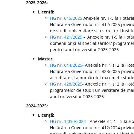
2025-2026:
Licenţă:
HG nr. 645/2025
Anexele nr. 1-5 la Hotărâ
Hotărârea Guvernului nr. 412/2025 privin
de studii universitare și a structurii inst
HG nr. 421/2025
- Anexele nr. 1-5 la Hot
domeniilor și al specializărilor/ programel
pentru anul universitar 2025-2026
Master:
HG nr. 644/2025
- Anexele nr. 1 și 2 la Ho
Hotărârea Guvernului nr. 428/2025 privin
acreditate și a numărului maxim de studenț
HG nr. 428/2025
- Anexele nr. 1 și 2 la H
programelor de studii universitare de mast
anul universitar 2025-2026
2024-2025:
Licenţă:
HG nr. 1.030/2024
- Anexele nr. 1—5 la H
Hotărârea Guvernului nr. 412/2024 privin
de studii universitare și a structurii ins