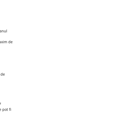
 anul
maxim de
 de
7
 pot fi