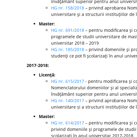
învăţământ superior pentru anul universi
HG nr. 158/2018
– privind aprobarea Nomen
universitare şi a structurii instituţiilor 
Master:
HG nr. 691/2018
– pentru modificarea şi c
programele de studii universitare de mast
universitar 2018 – 2019
HG nr. 185/2018
– privind domeniile şi pr
studenţi ce pot fi şcolarizaţi în anul unive
2017-2018:
Licenţă:
HG nr. 615/2017
- pentru modificarea şi c
Nomenclatorului domeniilor şi al specializă
învăţământ superior pentru anul universi
HG nr. 140/2017
– privind aprobarea Nomen
universitare și a structurii instituțiilor
Master:
HG nr. 614/2017
– pentru modificarea şi c
privind domeniile şi programele de studii
şcolarizaţi în anul universitar 2017-2018