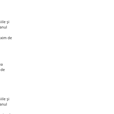
ile şi
 anul
axim de
ea
 de
ile şi
 anul