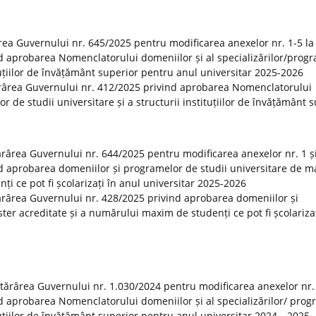
rea Guvernului nr. 645/2025 pentru modificarea anexelor nr. 1-5 la
d aprobarea Nomenclatorului domeniilor și al specializărilor/prog
ituțiilor de învățământ superior pentru anul universitar 2025-2026
ărârea Guvernului nr. 412/2025 privind aprobarea Nomenclatorului
or de studii universitare și a structurii instituțiilor de învățământ 
tărârea Guvernului nr. 644/2025 pentru modificarea anexelor nr. 1 și
d aprobarea domeniilor și programelor de studii universitare de m
i ce pot fi școlarizați în anul universitar 2025-2026
otărârea Guvernului nr. 428/2025 privind aprobarea domeniilor și
er acreditate și a numărului maxim de studenți ce pot fi școlarizaț
otărârea Guvernului nr. 1.030/2024 pentru modificarea anexelor nr.
d aprobarea Nomenclatorului domeniilor și al specializărilor/ prog
tituțiilor de învățământ superior pentru anul universitar 2024—2025