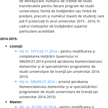
de desfăşurare, numărul de credite de studii
transferabile pentru fiecare program de studii
universitare, formă de învăţământ sau limbă de
predare, precum şi numărul maxim de studenţi care
pot fi şcolarizaţi în anul universitar 2015 - 2016, în
cadrul instituţiilor de învăţământ superior
particulare acreditate
2014-2015:
Licenţă:
HG nr. 1071/26.11.2014
– pentru modificarea şi
completarea Hotărârii Guvernului nr.
580/09.07.2014 privind aprobarea Nomenclatorului
domeniilor şi al specializărilor/ programelor de
studii universitare de licenţă (an universitar 2014-
2015)
HG nr. 580/09.07.2014
– privind aprobarea
Nomenclatorului domeniilor şi al specializărilor/
programelor de studii universitare de licenţă (an
universitar 2014-2015)
Master:
HG. nr. 827/01.10.2014
– pentru modificarea şi