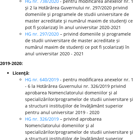
HG nr. 738/2020
- pentru modificarea anexelor nr. 1
şi 2 la Hotărârea Guvernului nr. 297/2020 privind
domeniile şi programele de studii universitare de
master acreditate şi numărul maxim de studenţi ce
pot fi şcolarizaţi în anul universitar 2020-2021
HG nr. 297/2020
– privind domeniile și programele
de studii universitare de master acreditate și
numărul maxim de studenți ce pot fi școlarizați în
anul universitar 2020 - 2021
2019-2020:
Licenţă:
HG nr. 640/2019
- pentru modificarea anexelor nr. 1
- 6 la Hotărârea Guvernului nr. 326/2019 privind
aprobarea Nomenclatorului domeniilor şi al
specializărilor/programelor de studii universitare şi
a structurii instituţiilor de învăţământ superior
pentru anul universitar 2019 - 2020
HG nr. 326/2019
– privind aprobarea
Nomenclatorului domeniilor şi al
specializărilor/programelor de studii universitare şi
a structurii instituţiilor de învăţământ superior