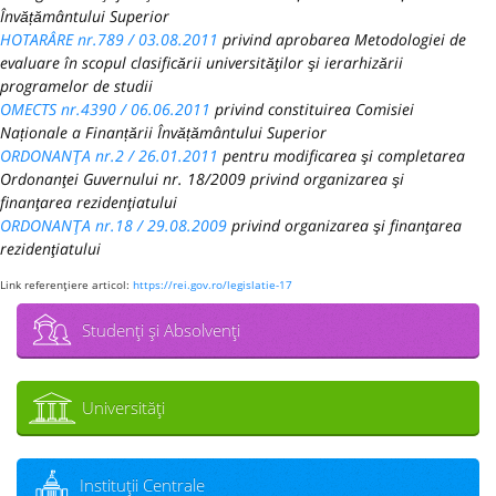
Învățământului Superior
HOTARÂRE nr.789 / 03.08.2011
privind aprobarea Metodologiei de
evaluare în scopul clasificării universităţilor şi ierarhizării
programelor de studii
OMECTS nr.4390 / 06.06.2011
privind constituirea Comisiei
Naționale a Finanțării Învățământului Superior
ORDONANŢA nr.2 / 26.01.2011
pentru modificarea şi completarea
Ordonanţei Guvernului nr. 18/2009 privind organizarea şi
finanţarea rezidenţiatului
ORDONANŢA nr.18 / 29.08.2009
privind organizarea şi finanţarea
rezidenţiatului
Link referenţiere articol:
https://rei.gov.ro/legislatie-17
Studenţi şi Absolvenţi
Universităţi
Instituţii Centrale