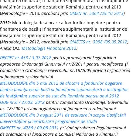
finanțarea de bază și finanțarea suplimentară, a instituțiilor de
învățământ superior de stat din România, pentru anul 2013
(
Metodologie – 2013
,
aprobată prin
OMEN nr. 5364 /29.10.2013
)
2012:
Metodologia de alocare a fondurilor bugetare pentru
finanțarea de bază și finanțarea suplimentară a instituțiilor de
învățământ superior de stat din România, pentru anul 2012
(
Metodologie – 2012, aprobată prin
OMECTS nr. 3998 /05.05.2012
,
Anexa OM:
Metodologie Finantare 2012
)
DECRET nr.453 / 3.07.2012
pentru promulgarea Legii privind
aprobarea Ordonanţei Guvernului nr.2/2011 pentru modificarea şi
completarea Ordonanţei Guvernului nr.18/2009 privind organizarea
şi finanţarea rezidenţiatului
METODOLOGIE din 5 mai 2012 de alocare a fondurilor bugetare
pentru finanţarea de bază şi finanţarea suplimentară a instituţiilor
de învăţământ superior de stat din România pentru anul 2012
OUG nr.6 / 27.03. 2012
pentru completarea Ordonanţei Guvernului
nr. 18/2009 privind organizarea şi finanţarea rezidenţiatului
METODOLOGIE din 3 august 2011 de evaluare în scopul clasificării
universităţilor şi ierarhizării programelor de studii
OMECTS nr. 4786 / 09.08.2011
privind aprobarea Regulamentului
de organizare şi funcţionare a Comisiei Naționale a Finanțării