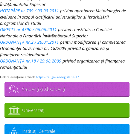
Învățământului Superior
HOTARÂRE nr.789 / 03.08.2011
privind aprobarea Metodologiei de
evaluare în scopul clasificării universităţilor şi ierarhizării
programelor de studii
OMECTS nr.4390 / 06.06.2011
privind constituirea Comisiei
Naționale a Finanțării Învățământului Superior
ORDONANŢA nr.2 / 26.01.2011
pentru modificarea şi completarea
Ordonanţei Guvernului nr. 18/2009 privind organizarea şi
finanţarea rezidenţiatului
ORDONANŢA nr.18 / 29.08.2009
privind organizarea şi finanţarea
rezidenţiatului
Link referenţiere articol:
https://rei.gov.ro/legislatie-17
Studenţi şi Absolvenţi
Universităţi
Instituţii Centrale