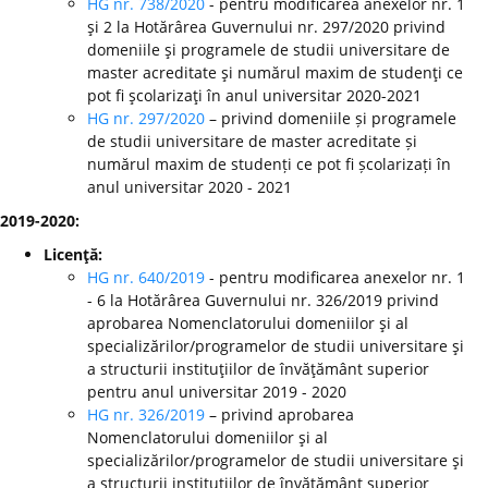
HG nr. 738/2020
- pentru modificarea anexelor nr. 1
şi 2 la Hotărârea Guvernului nr. 297/2020 privind
domeniile şi programele de studii universitare de
master acreditate şi numărul maxim de studenţi ce
pot fi şcolarizaţi în anul universitar 2020-2021
HG nr. 297/2020
– privind domeniile și programele
de studii universitare de master acreditate și
numărul maxim de studenți ce pot fi școlarizați în
anul universitar 2020 - 2021
2019-2020:
Licenţă:
HG nr. 640/2019
- pentru modificarea anexelor nr. 1
- 6 la Hotărârea Guvernului nr. 326/2019 privind
aprobarea Nomenclatorului domeniilor şi al
specializărilor/programelor de studii universitare şi
a structurii instituţiilor de învăţământ superior
pentru anul universitar 2019 - 2020
HG nr. 326/2019
– privind aprobarea
Nomenclatorului domeniilor şi al
specializărilor/programelor de studii universitare şi
a structurii instituţiilor de învăţământ superior