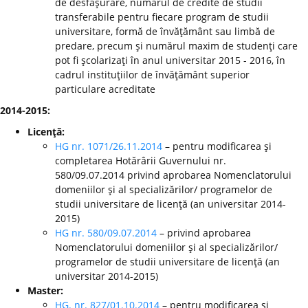
de desfăşurare, numărul de credite de studii
transferabile pentru fiecare program de studii
universitare, formă de învăţământ sau limbă de
predare, precum şi numărul maxim de studenţi care
pot fi şcolarizaţi în anul universitar 2015 - 2016, în
cadrul instituţiilor de învăţământ superior
particulare acreditate
2014-2015:
Licenţă:
HG nr. 1071/26.11.2014
– pentru modificarea şi
completarea Hotărârii Guvernului nr.
580/09.07.2014 privind aprobarea Nomenclatorului
domeniilor şi al specializărilor/ programelor de
studii universitare de licenţă (an universitar 2014-
2015)
HG nr. 580/09.07.2014
– privind aprobarea
Nomenclatorului domeniilor şi al specializărilor/
programelor de studii universitare de licenţă (an
universitar 2014-2015)
Master:
HG. nr. 827/01.10.2014
– pentru modificarea şi