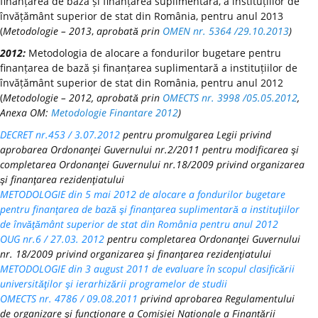
finanțarea de bază și finanțarea suplimentară, a instituțiilor de
învățământ superior de stat din România, pentru anul 2013
(
Metodologie – 2013
,
aprobată prin
OMEN nr. 5364 /29.10.2013
)
2012:
Metodologia de alocare a fondurilor bugetare pentru
finanțarea de bază și finanțarea suplimentară a instituțiilor de
învățământ superior de stat din România, pentru anul 2012
(
Metodologie – 2012, aprobată prin
OMECTS nr. 3998 /05.05.2012
,
Anexa OM:
Metodologie Finantare 2012
)
DECRET nr.453 / 3.07.2012
pentru promulgarea Legii privind
aprobarea Ordonanţei Guvernului nr.2/2011 pentru modificarea şi
completarea Ordonanţei Guvernului nr.18/2009 privind organizarea
şi finanţarea rezidenţiatului
METODOLOGIE din 5 mai 2012 de alocare a fondurilor bugetare
pentru finanţarea de bază şi finanţarea suplimentară a instituţiilor
de învăţământ superior de stat din România pentru anul 2012
OUG nr.6 / 27.03. 2012
pentru completarea Ordonanţei Guvernului
nr. 18/2009 privind organizarea şi finanţarea rezidenţiatului
METODOLOGIE din 3 august 2011 de evaluare în scopul clasificării
universităţilor şi ierarhizării programelor de studii
OMECTS nr. 4786 / 09.08.2011
privind aprobarea Regulamentului
de organizare şi funcţionare a Comisiei Naționale a Finanțării