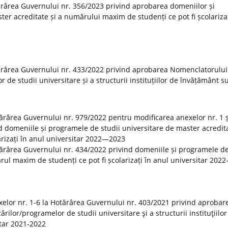
rârea Guvernului nr. 356/2023 privind aprobarea domeniilor și
er acreditate și a numărului maxim de studenți ce pot fi școlarizaț
ărârea Guvernului nr. 433/2022 privind aprobarea Nomenclatorului
r de studii universitare și a structurii instituțiilor de învățământ s
otărârea Guvernului nr. 979/2022 pentru modificarea anexelor nr. 1 ș
 domeniile și programele de studii universitare de master acredita
rizați în anul universitar 2022—2023
tărârea Guvernului nr. 434/2022 privind domeniile și programele de
rul maxim de studenți ce pot fi școlarizați în anul universitar 20
elor nr. 1-6 la Hotărârea Guvernului nr. 403/2021 privind aprobar
rilor/programelor de studii universitare şi a structurii instituţiilor
tar 2021-2022