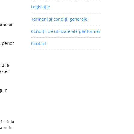
Legislaţie
Termeni şi condiţii generale
ramelor
Condiții de utilizare ale platformei
superior
Contact
 2 la
aster
i în
 1—5 la
ramelor