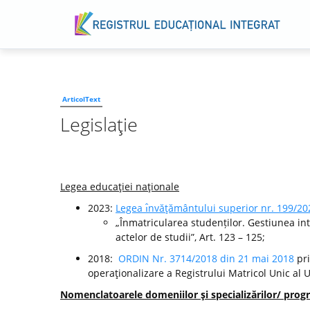
ArticolText
Legislaţie
Legea educaţiei naţionale
2023:
Legea ı̂nvăţământului superior nr. 199/20
„Înmatricularea studenților. Gestiunea int
actelor de studii”, Art. 123 – 125;
2018:
ORDIN Nr. 3714/2018 din 21 mai 2018
pri
operaţionalizare a Registrului Matricol Unic al 
Nomenclatoarele domeniilor şi specializărilor/ progr