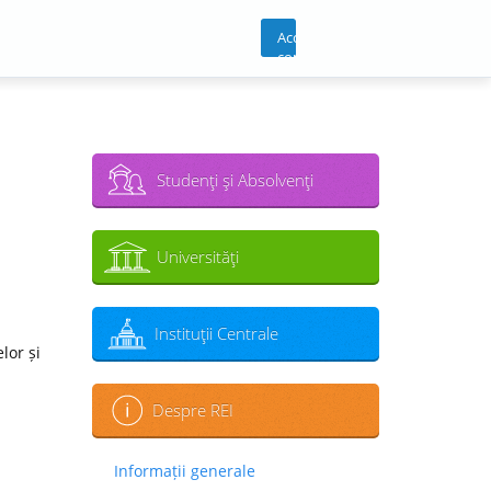
Acces
cont
Studenţi şi Absolvenţi
Universităţi
Instituţii Centrale
lor și
Despre REI
Informații generale