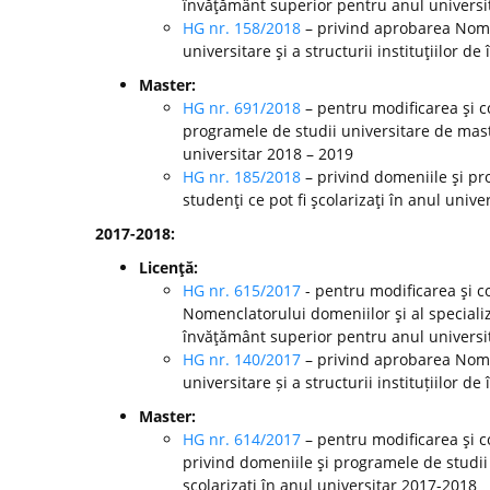
învăţământ superior pentru anul universi
HG nr. 158/2018
– privind aprobarea Nomen
universitare şi a structurii instituţiilor 
Master:
HG nr. 691/2018
– pentru modificarea şi c
programele de studii universitare de mast
universitar 2018 – 2019
HG nr. 185/2018
– privind domeniile şi pr
studenţi ce pot fi şcolarizaţi în anul unive
2017-2018:
Licenţă:
HG nr. 615/2017
- pentru modificarea şi c
Nomenclatorului domeniilor şi al specializă
învăţământ superior pentru anul universi
HG nr. 140/2017
– privind aprobarea Nomen
universitare și a structurii instituțiilor
Master:
HG nr. 614/2017
– pentru modificarea şi c
privind domeniile şi programele de studii
şcolarizaţi în anul universitar 2017-2018