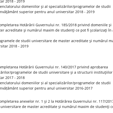
tar 2018 - 2019
clatorului domeniilor şi al specializărilor/programelor de studii
de învăţământ superior pentru anul universitar 2018 - 2019
ompletarea Hotărârii Guvernului nr. 185/2018 privind domeniile şi
er acreditate şi numărul maxim de studenţi ce pot fi şcolarizaţi în
ogramele de studii universitare de master acreditate şi numărul 
rsitar 2018 - 2019
ompletarea Hotărârii Guvernului nr. 140/2017 privind aprobarea
rilor/programelor de studii universitare şi a structurii instituţiilor
tar 2017 - 2018
clatorului domeniilor și al specializărilor/programelor de studii
 de învățământ superior pentru anul universitar 2016-2017
ompletarea anexelor nr. 1 şi 2 la Hotărârea Guvernului nr. 117/201
 universitare de master acreditate şi numărul maxim de studenţi ce