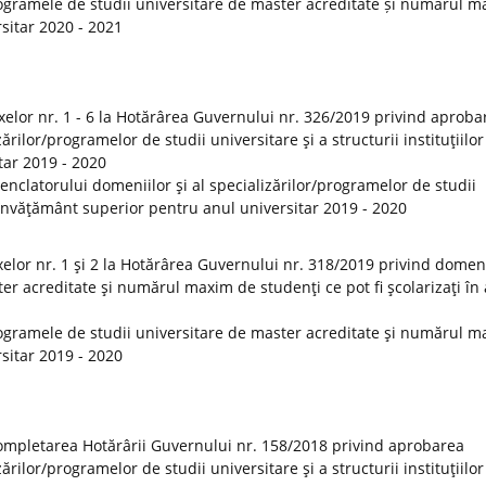
ogramele de studii universitare de master acreditate și numărul 
rsitar 2020 - 2021
elor nr. 1 - 6 la Hotărârea Guvernului nr. 326/2019 privind aproba
rilor/programelor de studii universitare şi a structurii instituţiilor
tar 2019 - 2020
clatorului domeniilor şi al specializărilor/programelor de studii
de învăţământ superior pentru anul universitar 2019 - 2020
lor nr. 1 şi 2 la Hotărârea Guvernului nr. 318/2019 privind domeni
er acreditate şi numărul maxim de studenţi ce pot fi şcolarizaţi în
ogramele de studii universitare de master acreditate şi numărul 
rsitar 2019 - 2020
ompletarea Hotărârii Guvernului nr. 158/2018 privind aprobarea
rilor/programelor de studii universitare şi a structurii instituţiilor