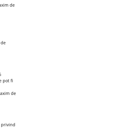
maxim de
 de
6
 pot fi
maxim de
 privind