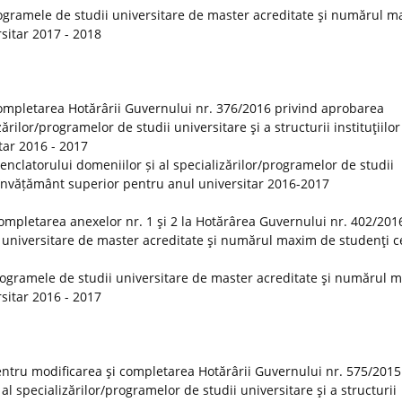
ogramele de studii universitare de master acreditate şi numărul 
rsitar 2017 - 2018
ompletarea Hotărârii Guvernului nr. 376/2016 privind aprobarea
rilor/programelor de studii universitare şi a structurii instituţiilor
tar 2016 - 2017
clatorului domeniilor și al specializărilor/programelor de studii
 de învățământ superior pentru anul universitar 2016-2017
ompletarea anexelor nr. 1 şi 2 la Hotărârea Guvernului nr. 402/201
 universitare de master acreditate şi numărul maxim de studenţi ce
rogramele de studii universitare de master acreditate şi numărul 
rsitar 2016 - 2017
ntru modificarea şi completarea Hotărârii Guvernului nr. 575/2015
 specializărilor/programelor de studii universitare şi a structurii