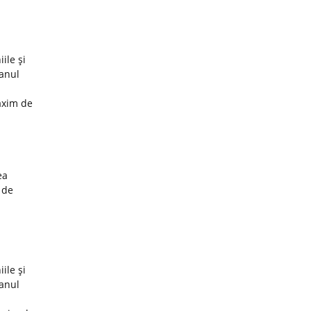
ile şi
 anul
axim de
ea
 de
ile şi
 anul