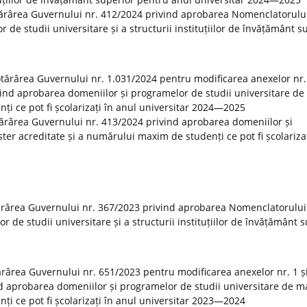
tărârea Guvernului nr. 412/2024 privind aprobarea Nomenclatorulu
r de studii universitare și a structurii instituțiilor de învățământ s
Hotărârea Guvernului nr. 1.031/2024 pentru modificarea anexelor nr. 
vind aprobarea domeniilor și programelor de studii universitare de
ți ce pot fi școlarizați în anul universitar 2024—2025
otărârea Guvernului nr. 413/2024 privind aprobarea domeniilor și
er acreditate și a numărului maxim de studenți ce pot fi școlarizaț
ărârea Guvernului nr. 367/2023 privind aprobarea Nomenclatorului
or de studii universitare și a structurii instituțiilor de învățământ 
tărârea Guvernului nr. 651/2023 pentru modificarea anexelor nr. 1 și
d aprobarea domeniilor și programelor de studii universitare de m
ți ce pot fi școlarizați în anul universitar 2023—2024