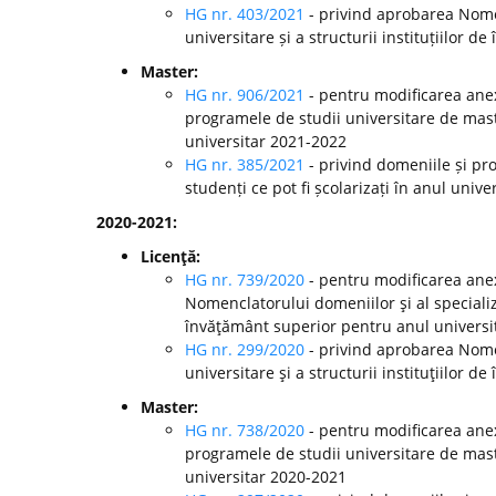
HG nr. 403/2021
- privind aprobarea Nomen
universitare și a structurii instituțiilor
Master:
HG nr. 906/2021
- pentru modificarea anex
programele de studii universitare de mast
universitar 2021-2022
HG nr. 385/2021
- privind domeniile și pr
studenți ce pot fi școlarizați în anul univ
2020-2021:
Licenţă:
HG nr. 739/2020
- pentru modificarea anex
Nomenclatorului domeniilor şi al specializă
învăţământ superior pentru anul universi
HG nr. 299/2020
-
privind aprobarea Nomen
universitare şi a structurii instituţiilor
Master:
HG nr. 738/2020
- pentru modificarea anex
programele de studii universitare de mast
universitar 2020-2021