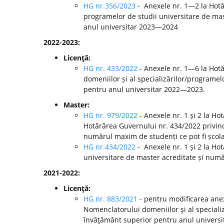
HG nr.356/2023
- Anexele nr. 1—2 la Hotă
programelor de studii universitare de mast
anul universitar 2023—2024
2022-2023:
Licenţă:
HG nr. 433/2022
- Anexele nr. 1—6 la Hot
domeniilor și al specializărilor/programelo
pentru anul universitar 2022—2023.
Master:
HG nr. 979/2022
- Anexele nr. 1 și 2 la H
Hotărârea Guvernului nr. 434/2022 privind
numărul maxim de studenți ce pot fi școla
HG nr.434/2022
- Anexele nr. 1 și 2 la Ho
universitare de master acreditate și numă
2021-2022:
Licenţă:
HG nr. 883/2021
- pentru modificarea anex
Nomenclatorului domeniilor şi al specializă
învăţământ superior pentru anul universi