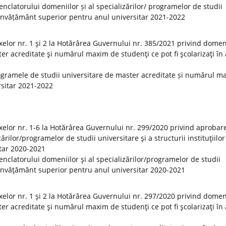
clatorului domeniilor și al specializărilor/ programelor de studii
 de învățământ superior pentru anul universitar 2021-2022
elor nr. 1 şi 2 la Hotărârea Guvernului nr. 385/2021 privind domeni
er acreditate şi numărul maxim de studenţi ce pot fi şcolarizaţi în
ogramele de studii universitare de master acreditate și numărul m
ersitar 2021-2022
elor nr. 1-6 la Hotărârea Guvernului nr. 299/2020 privind aprobar
rilor/programelor de studii universitare şi a structurii instituţiilor
tar 2020-2021
clatorului domeniilor şi al specializărilor/programelor de studii
 de învăţământ superior pentru anul universitar 2020-2021
elor nr. 1 şi 2 la Hotărârea Guvernului nr. 297/2020 privind domeni
er acreditate şi numărul maxim de studenţi ce pot fi şcolarizaţi în