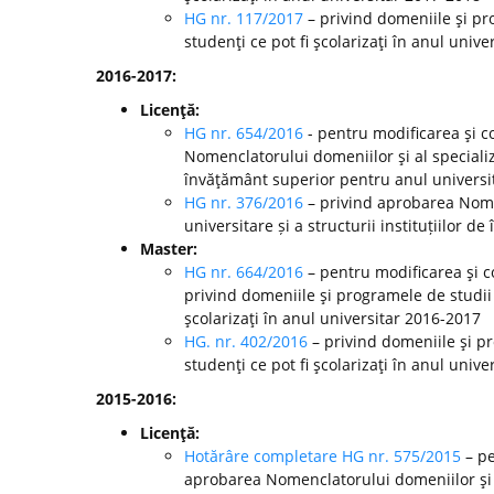
HG nr. 117/2017
– privind domeniile şi pr
studenţi ce pot fi şcolarizaţi în anul unive
2016-2017:
Licenţă:
HG nr. 654/2016
- pentru modificarea şi c
Nomenclatorului domeniilor şi al specializă
învăţământ superior pentru anul universi
HG nr. 376/2016
– privind aprobarea Nomen
universitare și a structurii instituțiilor
Master:
HG nr. 664/2016
– pentru modificarea şi c
privind domeniile şi programele de studii
şcolarizaţi în anul universitar 2016-2017
HG. nr. 402/2016
– privind domeniile şi p
studenţi ce pot fi şcolarizaţi în anul unive
2015-2016:
Licenţă:
Hotărâre completare HG nr. 575/2015
– pe
aprobarea Nomenclatorului domeniilor şi al