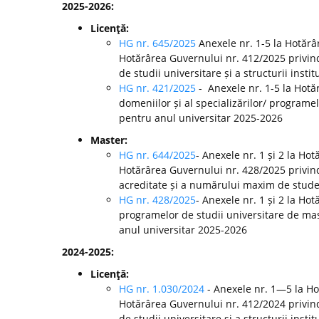
2025-2026:
Licenţă:
HG nr. 645/2025
Anexele nr. 1-5 la Hotărâ
Hotărârea Guvernului nr. 412/2025 privin
de studii universitare și a structurii inst
HG nr. 421/2025
- Anexele nr. 1-5 la Hot
domeniilor și al specializărilor/ programel
pentru anul universitar 2025-2026
Master:
HG nr. 644/2025
- Anexele nr. 1 și 2 la Ho
Hotărârea Guvernului nr. 428/2025 privin
acreditate și a numărului maxim de studenț
HG nr. 428/2025
- Anexele nr. 1 și 2 la H
programelor de studii universitare de mast
anul universitar 2025-2026
2024-2025:
Licenţă:
HG nr. 1.030/2024
- Anexele nr. 1—5 la H
Hotărârea Guvernului nr. 412/2024 privin
de studii universitare și a structurii ins