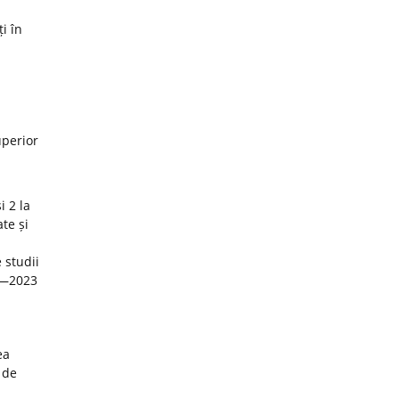
i în
uperior
i 2 la
te și
 studii
22—2023
ea
 de