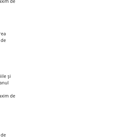
maxim de
rea
 de
ile şi
 anul
maxim de
 de