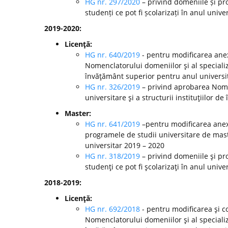
HG nr. 297/2020
– privind domeniile și pr
studenți ce pot fi școlarizați în anul unive
2019-2020:
Licenţă:
HG nr. 640/2019
- pentru modificarea anex
Nomenclatorului domeniilor şi al specializă
învăţământ superior pentru anul universi
HG nr. 326/2019
– privind aprobarea Nomen
universitare şi a structurii instituţiilor 
Master:
HG nr. 641/2019
–pentru modificarea anexe
programele de studii universitare de mast
universitar 2019 – 2020
HG nr. 318/2019
– privind domeniile şi pr
studenţi ce pot fi şcolarizaţi în anul unive
2018-2019:
Licenţă:
HG nr. 692/2018
- pentru modificarea şi c
Nomenclatorului domeniilor şi al specializă