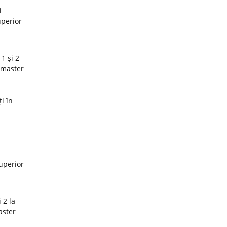
i
uperior
1 și 2
 master
i în
superior
 2 la
aster