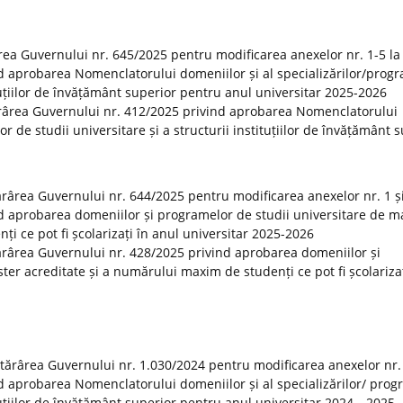
rea Guvernului nr. 645/2025 pentru modificarea anexelor nr. 1-5 la
d aprobarea Nomenclatorului domeniilor și al specializărilor/prog
ituțiilor de învățământ superior pentru anul universitar 2025-2026
ărârea Guvernului nr. 412/2025 privind aprobarea Nomenclatorului
or de studii universitare și a structurii instituțiilor de învățământ 
tărârea Guvernului nr. 644/2025 pentru modificarea anexelor nr. 1 și
d aprobarea domeniilor și programelor de studii universitare de m
i ce pot fi școlarizați în anul universitar 2025-2026
otărârea Guvernului nr. 428/2025 privind aprobarea domeniilor și
er acreditate și a numărului maxim de studenți ce pot fi școlarizaț
otărârea Guvernului nr. 1.030/2024 pentru modificarea anexelor nr.
d aprobarea Nomenclatorului domeniilor și al specializărilor/ prog
tituțiilor de învățământ superior pentru anul universitar 2024—2025