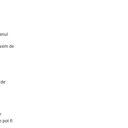
 anul
maxim de
 de
7
 pot fi