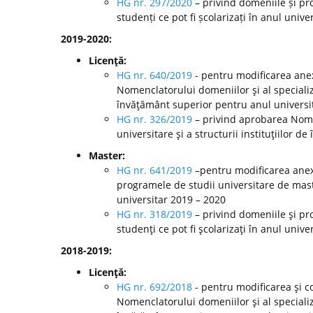
HG nr. 297/2020
– privind domeniile și pr
studenți ce pot fi școlarizați în anul unive
2019-2020:
Licenţă:
HG nr. 640/2019
- pentru modificarea anex
Nomenclatorului domeniilor şi al specializă
învăţământ superior pentru anul universi
HG nr. 326/2019
– privind aprobarea Nomen
universitare şi a structurii instituţiilor 
Master:
HG nr. 641/2019
–pentru modificarea anexe
programele de studii universitare de mast
universitar 2019 – 2020
HG nr. 318/2019
– privind domeniile şi pr
studenţi ce pot fi şcolarizaţi în anul unive
2018-2019:
Licenţă:
HG nr. 692/2018
- pentru modificarea şi c
Nomenclatorului domeniilor şi al specializă