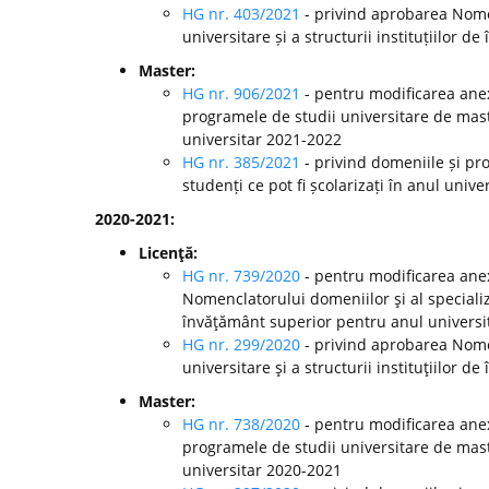
HG nr. 403/2021
- privind aprobarea Nomen
universitare și a structurii instituțiilor
Master:
HG nr. 906/2021
- pentru modificarea anex
programele de studii universitare de mast
universitar 2021-2022
HG nr. 385/2021
- privind domeniile și pr
studenți ce pot fi școlarizați în anul univ
2020-2021:
Licenţă:
HG nr. 739/2020
- pentru modificarea anex
Nomenclatorului domeniilor şi al specializă
învăţământ superior pentru anul universi
HG nr. 299/2020
-
privind aprobarea Nomen
universitare şi a structurii instituţiilor
Master:
HG nr. 738/2020
- pentru modificarea anex
programele de studii universitare de mast
universitar 2020-2021