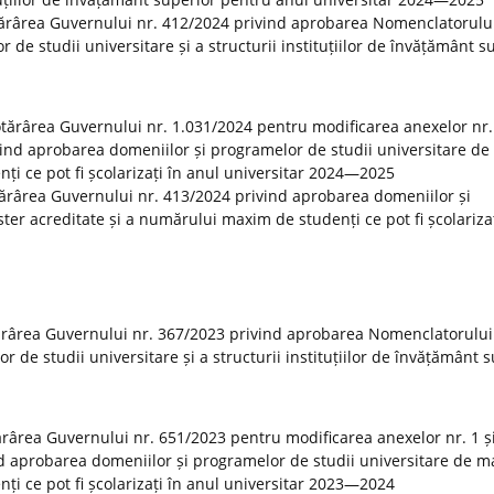
tărârea Guvernului nr. 412/2024 privind aprobarea Nomenclatorulu
r de studii universitare și a structurii instituțiilor de învățământ s
Hotărârea Guvernului nr. 1.031/2024 pentru modificarea anexelor nr. 
vind aprobarea domeniilor și programelor de studii universitare de
ți ce pot fi școlarizați în anul universitar 2024—2025
otărârea Guvernului nr. 413/2024 privind aprobarea domeniilor și
er acreditate și a numărului maxim de studenți ce pot fi școlarizaț
ărârea Guvernului nr. 367/2023 privind aprobarea Nomenclatorului
or de studii universitare și a structurii instituțiilor de învățământ 
tărârea Guvernului nr. 651/2023 pentru modificarea anexelor nr. 1 și
d aprobarea domeniilor și programelor de studii universitare de m
ți ce pot fi școlarizați în anul universitar 2023—2024