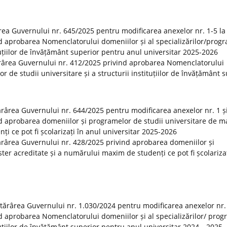
rea Guvernului nr. 645/2025 pentru modificarea anexelor nr. 1-5 la
d aprobarea Nomenclatorului domeniilor și al specializărilor/prog
ituțiilor de învățământ superior pentru anul universitar 2025-2026
ărârea Guvernului nr. 412/2025 privind aprobarea Nomenclatorului
or de studii universitare și a structurii instituțiilor de învățământ 
tărârea Guvernului nr. 644/2025 pentru modificarea anexelor nr. 1 și
d aprobarea domeniilor și programelor de studii universitare de m
i ce pot fi școlarizați în anul universitar 2025-2026
otărârea Guvernului nr. 428/2025 privind aprobarea domeniilor și
er acreditate și a numărului maxim de studenți ce pot fi școlarizaț
otărârea Guvernului nr. 1.030/2024 pentru modificarea anexelor nr.
d aprobarea Nomenclatorului domeniilor și al specializărilor/ prog
tituțiilor de învățământ superior pentru anul universitar 2024—2025