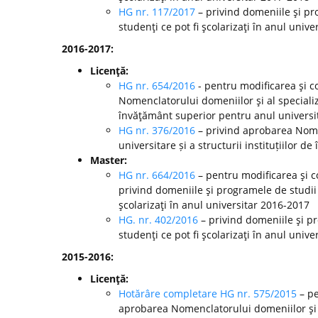
HG nr. 117/2017
– privind domeniile şi pr
studenţi ce pot fi şcolarizaţi în anul unive
2016-2017:
Licenţă:
HG nr. 654/2016
- pentru modificarea şi c
Nomenclatorului domeniilor şi al specializă
învăţământ superior pentru anul universi
HG nr. 376/2016
– privind aprobarea Nomen
universitare și a structurii instituțiilor
Master:
HG nr. 664/2016
– pentru modificarea şi c
privind domeniile şi programele de studii
şcolarizaţi în anul universitar 2016-2017
HG. nr. 402/2016
– privind domeniile şi p
studenţi ce pot fi şcolarizaţi în anul unive
2015-2016:
Licenţă:
Hotărâre completare HG nr. 575/2015
– pe
aprobarea Nomenclatorului domeniilor şi al