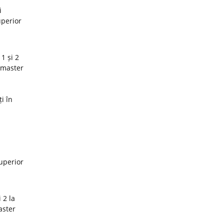
i
uperior
1 și 2
 master
i în
superior
 2 la
aster