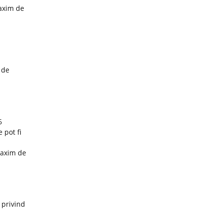
maxim de
 de
6
 pot fi
maxim de
 privind