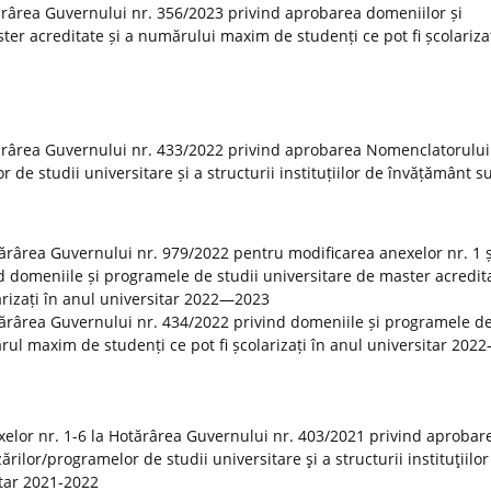
rârea Guvernului nr. 356/2023 privind aprobarea domeniilor și
er acreditate și a numărului maxim de studenți ce pot fi școlarizaț
ărârea Guvernului nr. 433/2022 privind aprobarea Nomenclatorului
r de studii universitare și a structurii instituțiilor de învățământ s
otărârea Guvernului nr. 979/2022 pentru modificarea anexelor nr. 1 ș
 domeniile și programele de studii universitare de master acredita
rizați în anul universitar 2022—2023
tărârea Guvernului nr. 434/2022 privind domeniile și programele de
rul maxim de studenți ce pot fi școlarizați în anul universitar 20
elor nr. 1-6 la Hotărârea Guvernului nr. 403/2021 privind aprobar
rilor/programelor de studii universitare şi a structurii instituţiilor
tar 2021-2022