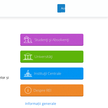
Acces
cont
Studenţi şi Absolvenţi
Universităţi
Instituţii Centrale
lor și
Despre REI
Informații generale