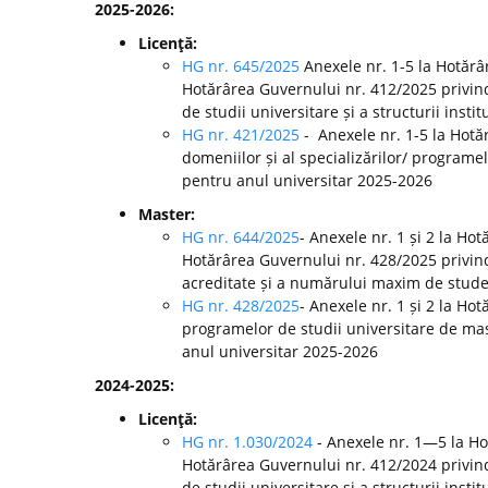
2025-2026:
Licenţă:
HG nr. 645/2025
Anexele nr. 1-5 la Hotărâ
Hotărârea Guvernului nr. 412/2025 privin
de studii universitare și a structurii inst
HG nr. 421/2025
- Anexele nr. 1-5 la Hot
domeniilor și al specializărilor/ programel
pentru anul universitar 2025-2026
Master:
HG nr. 644/2025
- Anexele nr. 1 și 2 la Ho
Hotărârea Guvernului nr. 428/2025 privin
acreditate și a numărului maxim de studenț
HG nr. 428/2025
- Anexele nr. 1 și 2 la H
programelor de studii universitare de mast
anul universitar 2025-2026
2024-2025:
Licenţă:
HG nr. 1.030/2024
- Anexele nr. 1—5 la H
Hotărârea Guvernului nr. 412/2024 privin
de studii universitare și a structurii ins