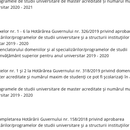
ogramele de studii universitare de master acreditate și numărul 
rsitar 2020 - 2021
elor nr. 1 - 6 la Hotărârea Guvernului nr. 326/2019 privind aproba
rilor/programelor de studii universitare şi a structurii instituţiilor
tar 2019 - 2020
clatorului domeniilor şi al specializărilor/programelor de studii
de învăţământ superior pentru anul universitar 2019 - 2020
lor nr. 1 şi 2 la Hotărârea Guvernului nr. 318/2019 privind domeni
er acreditate şi numărul maxim de studenţi ce pot fi şcolarizaţi în
ogramele de studii universitare de master acreditate şi numărul 
rsitar 2019 - 2020
ompletarea Hotărârii Guvernului nr. 158/2018 privind aprobarea
rilor/programelor de studii universitare şi a structurii instituţiilor