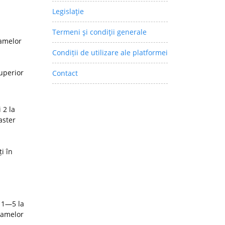
Legislaţie
Termeni şi condiţii generale
ramelor
Condiții de utilizare ale platformei
superior
Contact
 2 la
aster
i în
 1—5 la
ramelor