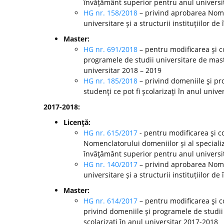
învăţământ superior pentru anul universi
HG nr. 158/2018
– privind aprobarea Nomen
universitare şi a structurii instituţiilor 
Master:
HG nr. 691/2018
– pentru modificarea şi c
programele de studii universitare de mast
universitar 2018 – 2019
HG nr. 185/2018
– privind domeniile şi pr
studenţi ce pot fi şcolarizaţi în anul unive
2017-2018:
Licenţă:
HG nr. 615/2017
- pentru modificarea şi c
Nomenclatorului domeniilor şi al specializă
învăţământ superior pentru anul universi
HG nr. 140/2017
– privind aprobarea Nomen
universitare și a structurii instituțiilor
Master:
HG nr. 614/2017
– pentru modificarea şi c
privind domeniile şi programele de studii
şcolarizaţi în anul universitar 2017-2018