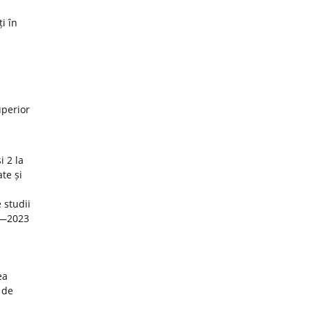
i în
uperior
i 2 la
te și
 studii
22—2023
ea
 de