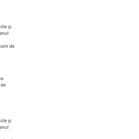
ile şi
 anul
axim de
ea
 de
ile şi
 anul