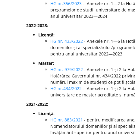
HG nr.356/2023
- Anexele nr. 1—2 la Hotă
programelor de studii universitare de mast
anul universitar 2023—2024
2022-2023:
Licenţă:
HG nr. 433/2022
- Anexele nr. 1—6 la Hot
domeniilor și al specializărilor/programelo
pentru anul universitar 2022—2023.
Master:
HG nr. 979/2022
- Anexele nr. 1 și 2 la H
Hotărârea Guvernului nr. 434/2022 privind
numărul maxim de studenți ce pot fi școla
HG nr.434/2022
- Anexele nr. 1 și 2 la Ho
universitare de master acreditate și numă
2021-2022:
Licenţă:
HG nr. 883/2021
- pentru modificarea anex
Nomenclatorului domeniilor şi al specializă
învăţământ superior pentru anul universi