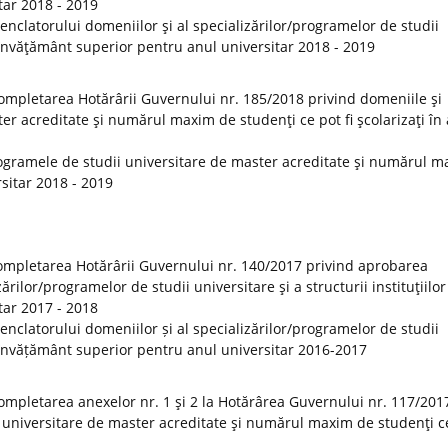
tar 2018 - 2019
clatorului domeniilor şi al specializărilor/programelor de studii
de învăţământ superior pentru anul universitar 2018 - 2019
ompletarea Hotărârii Guvernului nr. 185/2018 privind domeniile şi
er acreditate şi numărul maxim de studenţi ce pot fi şcolarizaţi în
ogramele de studii universitare de master acreditate şi numărul 
rsitar 2018 - 2019
ompletarea Hotărârii Guvernului nr. 140/2017 privind aprobarea
rilor/programelor de studii universitare şi a structurii instituţiilor
tar 2017 - 2018
clatorului domeniilor și al specializărilor/programelor de studii
 de învățământ superior pentru anul universitar 2016-2017
ompletarea anexelor nr. 1 şi 2 la Hotărârea Guvernului nr. 117/201
 universitare de master acreditate şi numărul maxim de studenţi ce