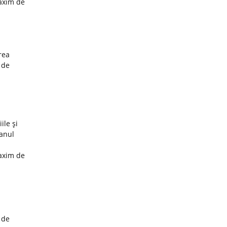
maxim de
rea
 de
ile şi
 anul
maxim de
 de