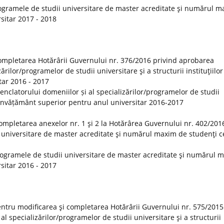
ogramele de studii universitare de master acreditate şi numărul 
rsitar 2017 - 2018
ompletarea Hotărârii Guvernului nr. 376/2016 privind aprobarea
rilor/programelor de studii universitare şi a structurii instituţiilor
tar 2016 - 2017
clatorului domeniilor și al specializărilor/programelor de studii
 de învățământ superior pentru anul universitar 2016-2017
ompletarea anexelor nr. 1 şi 2 la Hotărârea Guvernului nr. 402/201
 universitare de master acreditate şi numărul maxim de studenţi ce
rogramele de studii universitare de master acreditate şi numărul 
rsitar 2016 - 2017
ntru modificarea şi completarea Hotărârii Guvernului nr. 575/2015
 specializărilor/programelor de studii universitare şi a structurii