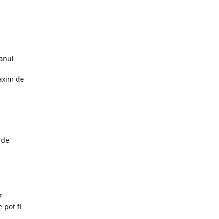
 anul
maxim de
 de
7
 pot fi