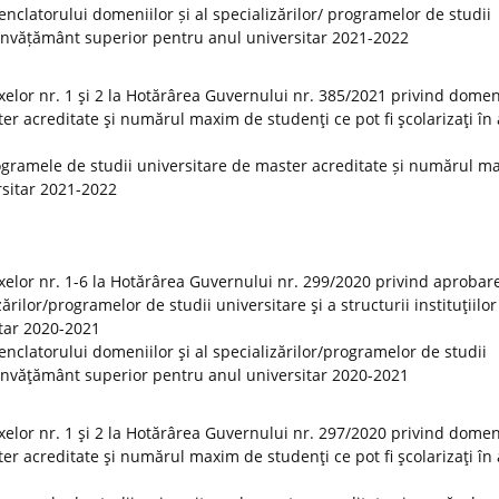
clatorului domeniilor și al specializărilor/ programelor de studii
 de învățământ superior pentru anul universitar 2021-2022
elor nr. 1 şi 2 la Hotărârea Guvernului nr. 385/2021 privind domeni
er acreditate şi numărul maxim de studenţi ce pot fi şcolarizaţi în
ogramele de studii universitare de master acreditate și numărul m
ersitar 2021-2022
elor nr. 1-6 la Hotărârea Guvernului nr. 299/2020 privind aprobar
rilor/programelor de studii universitare şi a structurii instituţiilor
tar 2020-2021
clatorului domeniilor şi al specializărilor/programelor de studii
 de învăţământ superior pentru anul universitar 2020-2021
elor nr. 1 şi 2 la Hotărârea Guvernului nr. 297/2020 privind domeni
er acreditate şi numărul maxim de studenţi ce pot fi şcolarizaţi în