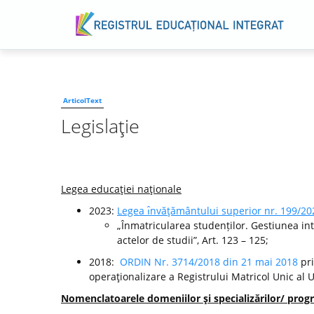
ArticolText
Legislaţie
Legea educaţiei naţionale
2023:
Legea ı̂nvăţământului superior nr. 199/20
„Înmatricularea studenților. Gestiunea int
actelor de studii”, Art. 123 – 125;
2018:
ORDIN Nr. 3714/2018 din 21 mai 2018
pri
operaţionalizare a Registrului Matricol Unic al 
Nomenclatoarele domeniilor şi specializărilor/ progr