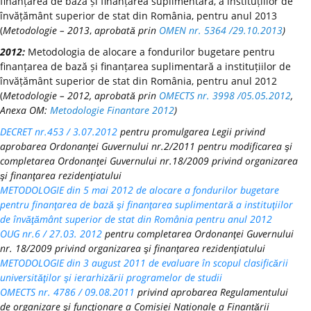
finanțarea de bază și finanțarea suplimentară, a instituțiilor de
învățământ superior de stat din România, pentru anul 2013
(
Metodologie – 2013
,
aprobată prin
OMEN nr. 5364 /29.10.2013
)
2012:
Metodologia de alocare a fondurilor bugetare pentru
finanțarea de bază și finanțarea suplimentară a instituțiilor de
învățământ superior de stat din România, pentru anul 2012
(
Metodologie – 2012, aprobată prin
OMECTS nr. 3998 /05.05.2012
,
Anexa OM:
Metodologie Finantare 2012
)
DECRET nr.453 / 3.07.2012
pentru promulgarea Legii privind
aprobarea Ordonanţei Guvernului nr.2/2011 pentru modificarea şi
completarea Ordonanţei Guvernului nr.18/2009 privind organizarea
şi finanţarea rezidenţiatului
METODOLOGIE din 5 mai 2012 de alocare a fondurilor bugetare
pentru finanţarea de bază şi finanţarea suplimentară a instituţiilor
de învăţământ superior de stat din România pentru anul 2012
OUG nr.6 / 27.03. 2012
pentru completarea Ordonanţei Guvernului
nr. 18/2009 privind organizarea şi finanţarea rezidenţiatului
METODOLOGIE din 3 august 2011 de evaluare în scopul clasificării
universităţilor şi ierarhizării programelor de studii
OMECTS nr. 4786 / 09.08.2011
privind aprobarea Regulamentului
de organizare şi funcţionare a Comisiei Naționale a Finanțării