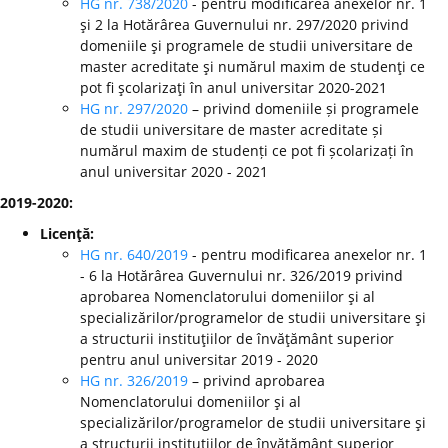
HG nr. 738/2020
- pentru modificarea anexelor nr. 1
şi 2 la Hotărârea Guvernului nr. 297/2020 privind
domeniile şi programele de studii universitare de
master acreditate şi numărul maxim de studenţi ce
pot fi şcolarizaţi în anul universitar 2020-2021
HG nr. 297/2020
– privind domeniile și programele
de studii universitare de master acreditate și
numărul maxim de studenți ce pot fi școlarizați în
anul universitar 2020 - 2021
2019-2020:
Licenţă:
HG nr. 640/2019
- pentru modificarea anexelor nr. 1
- 6 la Hotărârea Guvernului nr. 326/2019 privind
aprobarea Nomenclatorului domeniilor şi al
specializărilor/programelor de studii universitare şi
a structurii instituţiilor de învăţământ superior
pentru anul universitar 2019 - 2020
HG nr. 326/2019
– privind aprobarea
Nomenclatorului domeniilor şi al
specializărilor/programelor de studii universitare şi
a structurii instituţiilor de învăţământ superior