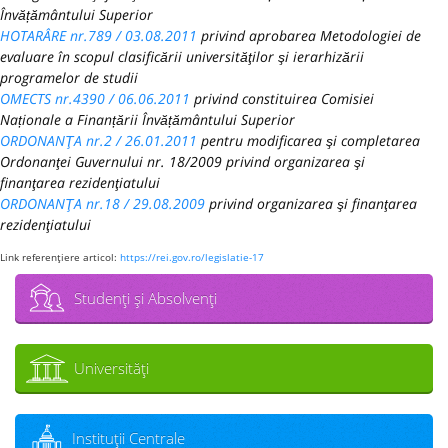
Învățământului Superior
HOTARÂRE nr.789 / 03.08.2011
privind aprobarea Metodologiei de
evaluare în scopul clasificării universităţilor şi ierarhizării
programelor de studii
OMECTS nr.4390 / 06.06.2011
privind constituirea Comisiei
Naționale a Finanțării Învățământului Superior
ORDONANŢA nr.2 / 26.01.2011
pentru modificarea şi completarea
Ordonanţei Guvernului nr. 18/2009 privind organizarea şi
finanţarea rezidenţiatului
ORDONANŢA nr.18 / 29.08.2009
privind organizarea şi finanţarea
rezidenţiatului
Link referenţiere articol:
https://rei.gov.ro/legislatie-17
Studenţi şi Absolvenţi
Universităţi
Instituţii Centrale