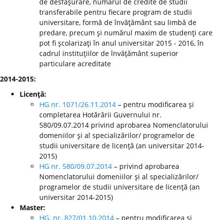
de desfăşurare, numărul de credite de studii
transferabile pentru fiecare program de studii
universitare, formă de învăţământ sau limbă de
predare, precum şi numărul maxim de studenţi care
pot fi şcolarizaţi în anul universitar 2015 - 2016, în
cadrul instituţiilor de învăţământ superior
particulare acreditate
2014-2015:
Licenţă:
HG nr. 1071/26.11.2014
– pentru modificarea şi
completarea Hotărârii Guvernului nr.
580/09.07.2014 privind aprobarea Nomenclatorului
domeniilor şi al specializărilor/ programelor de
studii universitare de licenţă (an universitar 2014-
2015)
HG nr. 580/09.07.2014
– privind aprobarea
Nomenclatorului domeniilor şi al specializărilor/
programelor de studii universitare de licenţă (an
universitar 2014-2015)
Master:
HG. nr. 827/01.10.2014
– pentru modificarea şi