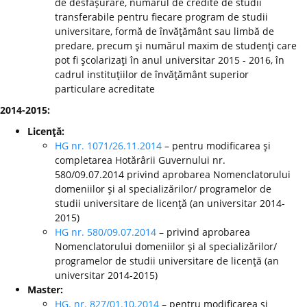
de desfăşurare, numărul de credite de studii
transferabile pentru fiecare program de studii
universitare, formă de învăţământ sau limbă de
predare, precum şi numărul maxim de studenţi care
pot fi şcolarizaţi în anul universitar 2015 - 2016, în
cadrul instituţiilor de învăţământ superior
particulare acreditate
2014-2015:
Licenţă:
HG nr. 1071/26.11.2014
– pentru modificarea şi
completarea Hotărârii Guvernului nr.
580/09.07.2014 privind aprobarea Nomenclatorului
domeniilor şi al specializărilor/ programelor de
studii universitare de licenţă (an universitar 2014-
2015)
HG nr. 580/09.07.2014
– privind aprobarea
Nomenclatorului domeniilor şi al specializărilor/
programelor de studii universitare de licenţă (an
universitar 2014-2015)
Master:
HG. nr. 827/01.10.2014
– pentru modificarea şi