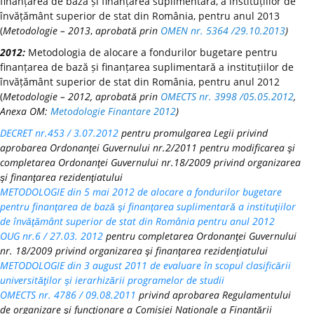
finanțarea de bază și finanțarea suplimentară, a instituțiilor de
învățământ superior de stat din România, pentru anul 2013
(
Metodologie – 2013
,
aprobată prin
OMEN nr. 5364 /29.10.2013
)
2012:
Metodologia de alocare a fondurilor bugetare pentru
finanțarea de bază și finanțarea suplimentară a instituțiilor de
învățământ superior de stat din România, pentru anul 2012
(
Metodologie – 2012, aprobată prin
OMECTS nr. 3998 /05.05.2012
,
Anexa OM:
Metodologie Finantare 2012
)
DECRET nr.453 / 3.07.2012
pentru promulgarea Legii privind
aprobarea Ordonanţei Guvernului nr.2/2011 pentru modificarea şi
completarea Ordonanţei Guvernului nr.18/2009 privind organizarea
şi finanţarea rezidenţiatului
METODOLOGIE din 5 mai 2012 de alocare a fondurilor bugetare
pentru finanţarea de bază şi finanţarea suplimentară a instituţiilor
de învăţământ superior de stat din România pentru anul 2012
OUG nr.6 / 27.03. 2012
pentru completarea Ordonanţei Guvernului
nr. 18/2009 privind organizarea şi finanţarea rezidenţiatului
METODOLOGIE din 3 august 2011 de evaluare în scopul clasificării
universităţilor şi ierarhizării programelor de studii
OMECTS nr. 4786 / 09.08.2011
privind aprobarea Regulamentului
de organizare şi funcţionare a Comisiei Naționale a Finanțării