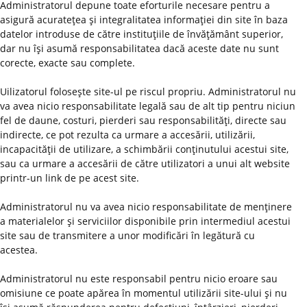
Administratorul depune toate eforturile necesare pentru a
asigură acurateţea şi integralitatea informaţiei din site în baza
datelor introduse de către instituţiile de învăţământ superior,
dar nu îşi asumă responsabilitatea dacă aceste date nu sunt
corecte, exacte sau complete.
Uilizatorul foloseşte site-ul pe riscul propriu. Administratorul nu
va avea nicio responsabilitate legală sau de alt tip pentru niciun
fel de daune, costuri, pierderi sau responsabilităţi, directe sau
indirecte, ce pot rezulta ca urmare a accesării, utilizării,
incapacităţii de utilizare, a schimbării conţinutului acestui site,
sau ca urmare a accesării de către utilizatori a unui alt website
printr-un link de pe acest site.
Administratorul nu va avea nicio responsabilitate de menţinere
a materialelor şi serviciilor disponibile prin intermediul acestui
site sau de transmitere a unor modificări în legătură cu
acestea.
Administratorul nu este responsabil pentru nicio eroare sau
omisiune ce poate apărea în momentul utilizării site-ului şi nu