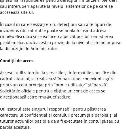
îşi asumă răspunderea pentru defecţiuni, întârzieri, pierderi
sau întreruperi apărute la nivelul sistemelor de pe care se
accesează site-ul.
În cazul în care sesizaţi erori, defecţiuni sau alte tipuri de
incidente, utilizatorul le poate semnala folosind adresa
rmu@uefiscdi.ro şi se va încerca pe cât posibil remedierea
problemelor, dacă acestea provin de la nivelul sistemelor puse
la dispoziţie de Administrator.
Condiţii de acces
Accesul utilizatorului la serviciile şi informaţiile specifice din
cadrul site-ului, se realizează în baza unei conexiuni sigure
printr-un cont protejat prin “nume utilizator” şi “parolă”.
Solicitările oficiale pentru a obţine un cont de acces se
direcţionează către rmu@uefiscdi.ro.
Utilizatorul este singurul responsabil pentru păstrarea
caracterului confidenţial al contului, precum şi a parolei şi al
tuturor acţiunilor pasibile de a fi executate în contul şi/sau cu
parola acestuia.