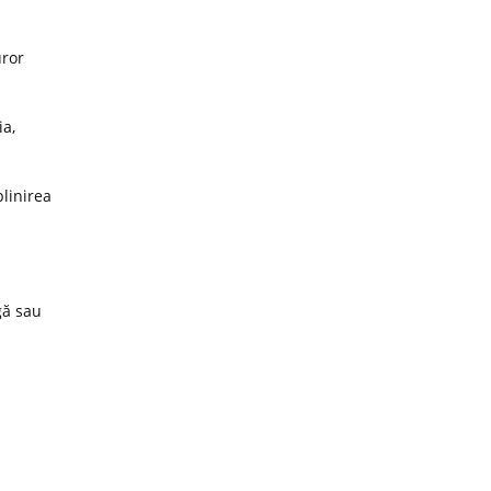
uror
ia,
plinirea
gă sau