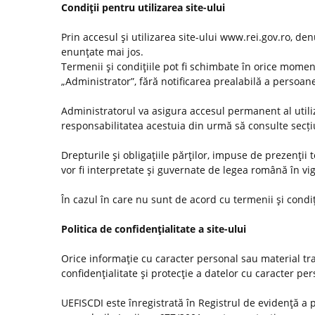
Condiţii pentru utilizarea site-ului
Prin accesul şi utilizarea site-ului www.rei.gov.ro, den
enunţate mai jos.
Termenii şi condiţiile pot fi schimbate în orice momen
„Administrator”, fără notificarea prealabilă a persoanel
Administratorul va asigura accesul permanent al utilizat
responsabilitatea acestuia din urmă să consulte secț
Drepturile şi obligaţiile părţilor, impuse de prezenţii
vor fi interpretate şi guvernate de legea română în vi
În cazul în care nu sunt de acord cu termenii şi condiţ
Politica de confidenţialitate a site-ului
Orice informaţie cu caracter personal sau material tra
confidenţialitate şi protecţie a datelor cu caracter pe
UEFISCDI este înregistrată în Registrul de evidenţă a 