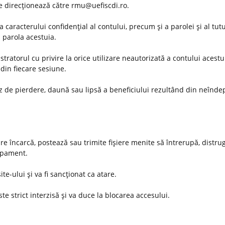
 se direcţionează către rmu@uefiscdi.ro.
 caracterului confidenţial al contului, precum şi a parolei şi al tut
u parola acestuia.
ratorul cu privire la orice utilizare neautorizată a contului acestu
din fiecare sesiune.
az de pierdere, daună sau lipsă a beneficiului rezultând din neînde
are încarcă, postează sau trimite fişiere menite să întrerupă, distru
hipament.
ite-ului şi va fi sancţionat ca atare.
te strict interzisă şi va duce la blocarea accesului.