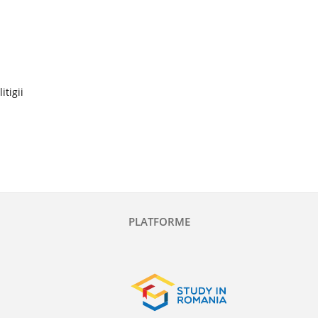
itigii
PLATFORME