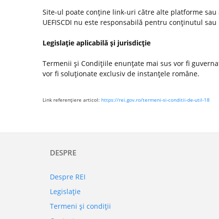
Site-ul poate conţine link-uri către alte platforme sau
UEFISCDI nu este responsabilă pentru conţinutul sau poli
Legislaţie aplicabilă şi jurisdicţie
Termenii şi Condiţiile enunţate mai sus vor fi guvernate
vor fi soluţionate exclusiv de instanţele române.
Link referenţiere articol:
https://rei.gov.ro/termeni-si-conditii-de-util-18
DESPRE
Despre REI
Legislaţie
Termeni şi condiţii