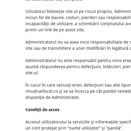
Uilizatorul foloseşte site-ul pe riscul propriu. Admini
niciun fel de daune, costuri, pierderi sau responsabilită
incapacităţii de utilizare, a schimbării conţinutului ac
printr-un link de pe acest site.
Administratorul nu va avea nicio responsabilitate de m
site sau de transmitere a unor modificări în legătură
Administratorul nu este responsabil pentru nicio eroar
asumă răspunderea pentru defecţiuni, întârzieri, pier
site-ul.
În cazul în care sesizaţi erori, defecţiuni sau alte tip
rmu@uefiscdi.ro şi se va încerca pe cât posibil remed
dispoziţie de Administrator.
Condiţii de acces
Accesul utilizatorului la serviciile şi informaţiile spec
un cont protejat prin “nume utilizator” şi “parolă”.