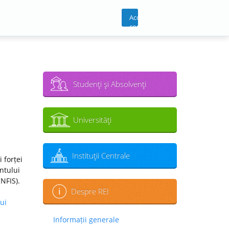
Acces
cont
Studenţi şi Absolvenţi
Universităţi
Instituţii Centrale
 forței
ntului
CNFIS).
Despre REI
ui
Informații generale