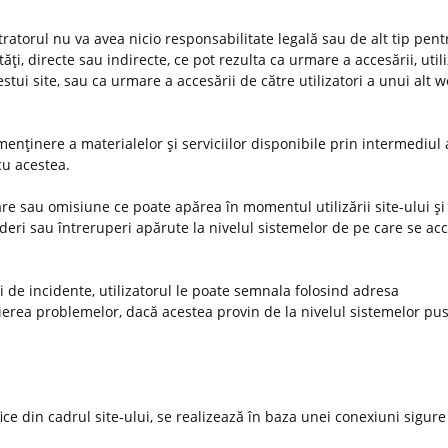
stratorul nu va avea nicio responsabilitate legală sau de alt tip pent
ţi, directe sau indirecte, ce pot rezulta ca urmare a accesării, utiliz
estui site, sau ca urmare a accesării de către utilizatori a unui alt 
enţinere a materialelor şi serviciilor disponibile prin intermediul 
 cu acestea.
e sau omisiune ce poate apărea în momentul utilizării site-ului şi 
deri sau întreruperi apărute la nivelul sistemelor de pe care se ac
uri de incidente, utilizatorul le poate semnala folosind adresa
ierea problemelor, dacă acestea provin de la nivelul sistemelor pus
ifice din cadrul site-ului, se realizează în baza unei conexiuni sigure