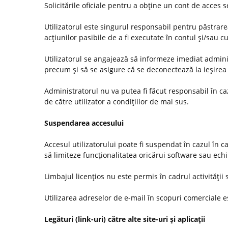
Solicitările oficiale pentru a obţine un cont de acces
Utilizatorul este singurul responsabil pentru păstrarea
acţiunilor pasibile de a fi executate în contul şi/sau c
Utilizatorul se angajează să informeze imediat administ
precum şi să se asigure că se deconectează la ieşirea 
Administratorul nu va putea fi făcut responsabil în c
de către utilizator a condiţiilor de mai sus.
Suspendarea accesului
Accesul utilizatorului poate fi suspendat în cazul în c
să limiteze funcţionalitatea oricărui software sau ec
Limbajul licenţios nu este permis în cadrul activităţii s
Utilizarea adreselor de e-mail în scopuri comerciale es
Legături (link-uri) către alte site-uri şi aplicaţii