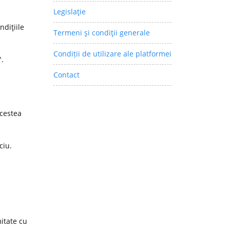
Legislaţie
ndiţiile
Termeni şi condiţii generale
Condiții de utilizare ale platformei
".
Contact
acestea
ciu.
itate cu