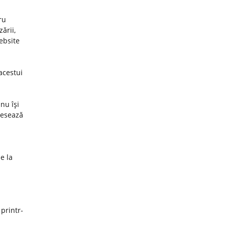
ru
ării,
website
acestui
nu îşi
cesează
e la
 printr-