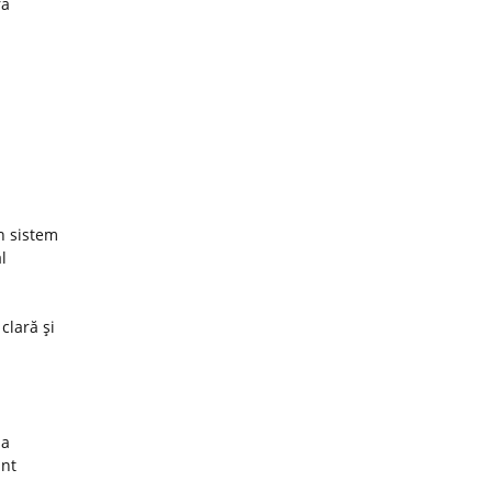
ra
un sistem
l
 clară şi
za
unt