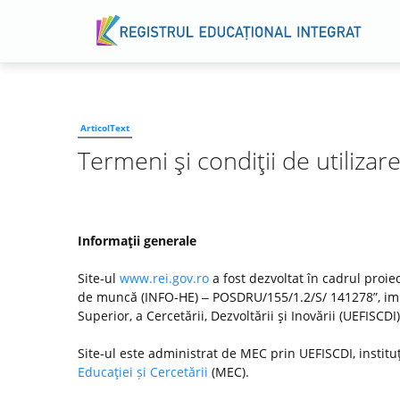
ArticolText
Termeni şi condiţii de utilizar
Informaţii generale
Site-ul
www.rei.gov.ro
a fost dezvoltat în cadrul proiec
de muncă (INFO-HE) ‒ POSDRU/155/1.2/S/ 141278”, imp
Superior, a Cercetării, Dezvoltării şi Inovării (UEFISC
Site-ul este administrat de MEC prin UEFISCDI, institu
Educaţiei și Cercetării
(MEC).