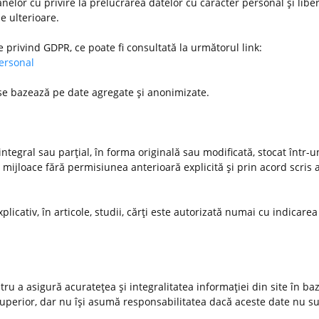
nelor cu privire la prelucrarea datelor cu caracter personal şi libe
le ulterioare.
e privind GDPR, ce poate fi consultată la următorul link:
personal
 se bazează pe date agregate şi anonimizate.
ntegral sau parţial, în forma originală sau modificată, stocat într-
 mijloace fără permisiunea anterioară explicită şi prin acord scris a
xplicativ, în articole, studii, cărţi este autorizată numai cu indicarea
u a asigură acurateţea şi integralitatea informaţiei din site în ba
 superior, dar nu îşi asumă responsabilitatea dacă aceste date nu s