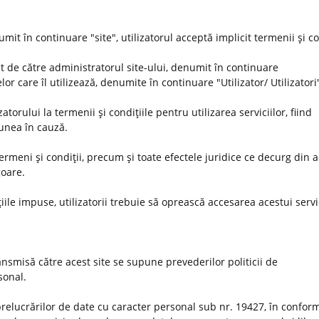
umit în continuare "site", utilizatorul acceptă implicit termenii şi co
t de către administratorul site-ului, denumit în continuare
or care îl utilizează, denumite în continuare "Utilizator/ Utilizatori
orului la termenii şi condiţiile pentru utilizarea serviciilor, fiind
iunea în cauză.
 termeni şi condiţii, precum şi toate efectele juridice ce decurg din 
goare.
iile impuse, utilizatorii trebuie să oprească accesarea acestui servi
nsmisă către acest site se supune prevederilor politicii de
rsonal.
prelucrărilor de date cu caracter personal sub nr. 19427, în conform