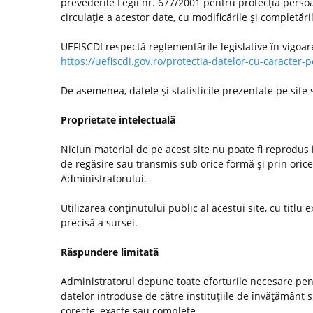
prevederile Legii nr. 677/2001 pentru protecţia persoa
circulaţie a acestor date, cu modificările şi completări
UEFISCDI respectă reglementările legislative în vigoar
https://uefiscdi.gov.ro/protectia-datelor-cu-caracter-
De asemenea, datele şi statisticile prezentate pe site
Proprietate intelectuală
Niciun material de pe acest site nu poate fi reprodus i
de regăsire sau transmis sub orice formă şi prin orice
Administratorului.
Utilizarea conţinutului public al acestui site, cu titlu e
precisă a sursei.
Răspundere limitată
Administratorul depune toate eforturile necesare pentr
datelor introduse de către instituţiile de învăţământ
corecte, exacte sau complete.