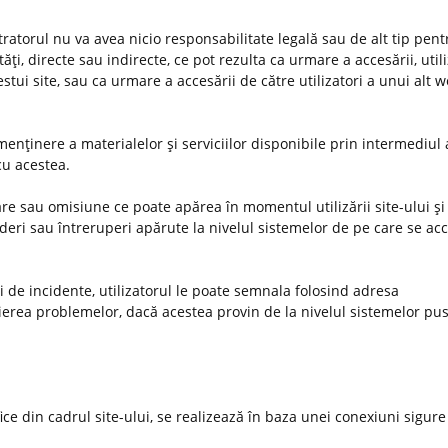
stratorul nu va avea nicio responsabilitate legală sau de alt tip pent
ţi, directe sau indirecte, ce pot rezulta ca urmare a accesării, utiliz
estui site, sau ca urmare a accesării de către utilizatori a unui alt 
enţinere a materialelor şi serviciilor disponibile prin intermediul 
 cu acestea.
e sau omisiune ce poate apărea în momentul utilizării site-ului şi 
deri sau întreruperi apărute la nivelul sistemelor de pe care se ac
uri de incidente, utilizatorul le poate semnala folosind adresa
ierea problemelor, dacă acestea provin de la nivelul sistemelor pus
ifice din cadrul site-ului, se realizează în baza unei conexiuni sigure