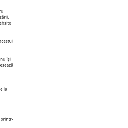
ru
ării,
website
acestui
nu îşi
cesează
e la
 printr-