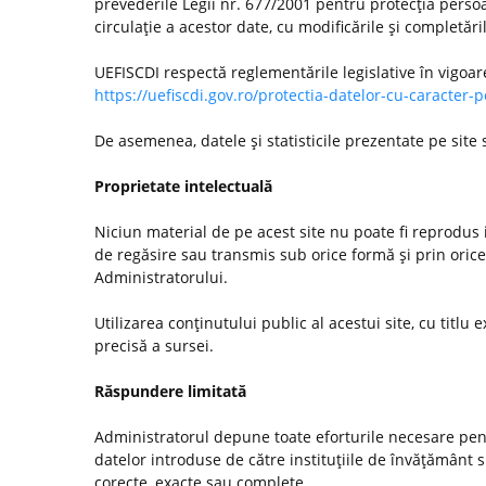
prevederile Legii nr. 677/2001 pentru protecţia persoa
circulaţie a acestor date, cu modificările şi completări
UEFISCDI respectă reglementările legislative în vigoar
https://uefiscdi.gov.ro/protectia-datelor-cu-caracter-
De asemenea, datele şi statisticile prezentate pe site
Proprietate intelectuală
Niciun material de pe acest site nu poate fi reprodus i
de regăsire sau transmis sub orice formă şi prin orice
Administratorului.
Utilizarea conţinutului public al acestui site, cu titlu e
precisă a sursei.
Răspundere limitată
Administratorul depune toate eforturile necesare pentr
datelor introduse de către instituţiile de învăţământ
corecte, exacte sau complete.