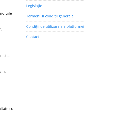
Legislaţie
ndiţiile
Termeni şi condiţii generale
Condiții de utilizare ale platformei
".
Contact
acestea
ciu.
itate cu