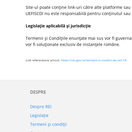
Site-ul poate conţine link-uri către alte platforme sau
UEFISCDI nu este responsabilă pentru conţinutul sau poli
Legislaţie aplicabilă şi jurisdicţie
Termenii şi Condiţiile enunţate mai sus vor fi guvernate
vor fi soluţionate exclusiv de instanţele române.
Link referenţiere articol:
https://rei.gov.ro/termeni-si-conditii-de-util-18
DESPRE
Despre REI
Legislaţie
Termeni şi condiţii