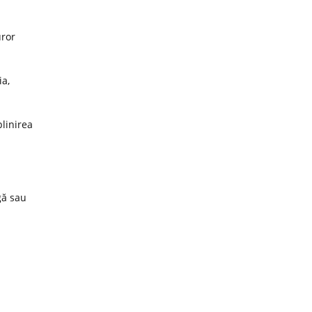
uror
ia,
plinirea
gă sau