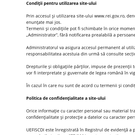
Condiţii pentru utilizarea site-ului
Prin accesul şi utilizarea site-ului www.rei.gov.ro, den
enunţate mai jos.
Termenii şi condiţiile pot fi schimbate în orice momen
„Administrator”, fără notificarea prealabilă a persoanel
Administratorul va asigura accesul permanent al utilizat
responsabilitatea acestuia din urmă să consulte secț
Drepturile şi obligaţiile părţilor, impuse de prezenţii
vor fi interpretate şi guvernate de legea română în vi
În cazul în care nu sunt de acord cu termenii şi condiţ
Politica de confidenţialitate a site-ului
Orice informaţie cu caracter personal sau material tra
confidenţialitate şi protecţie a datelor cu caracter pe
UEFISCDI este înregistrată în Registrul de evidenţă a 