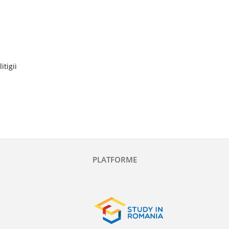
itigii
PLATFORME