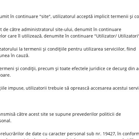
umit în continuare "site", utilizatorul acceptă implicit termenii şi co
t de către administratorul site-ului, denumit în continuare
or care îl utilizează, denumite în continuare "Utilizator/ Utilizatori
orului la termenii şi condiţiile pentru utilizarea serviciilor, fiind
iunea în cauză.
 termeni şi condiţii, precum şi toate efectele juridice ce decurg din 
goare.
iile impuse, utilizatorii trebuie să oprească accesarea acestui servi
nsmisă către acest site se supune prevederilor politicii de
rsonal.
prelucrărilor de date cu caracter personal sub nr. 19427, în conform