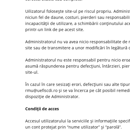
Uilizatorul foloseşte site-ul pe riscul propriu. Admini
niciun fel de daune, costuri, pierderi sau responsabilită
incapacităţii de utilizare, a schimbării conţinutului ac
printr-un link de pe acest site.
Administratorul nu va avea nicio responsabilitate de m
site sau de transmitere a unor modificări în legătură
Administratorul nu este responsabil pentru nicio eroar
asumă răspunderea pentru defecţiuni, întârzieri, pier
site-ul.
În cazul în care sesizaţi erori, defecţiuni sau alte tip
rmu@uefiscdi.ro şi se va încerca pe cât posibil remed
dispoziţie de Administrator.
Condiţii de acces
Accesul utilizatorului la serviciile şi informaţiile spec
un cont protejat prin “nume utilizator” şi “parolă”.