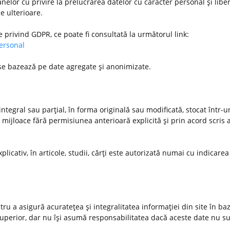
nelor cu privire la prelucrarea datelor cu caracter personal şi libe
le ulterioare.
e privind GDPR, ce poate fi consultată la următorul link:
personal
 se bazează pe date agregate şi anonimizate.
ntegral sau parţial, în forma originală sau modificată, stocat într-
 mijloace fără permisiunea anterioară explicită şi prin acord scris a
xplicativ, în articole, studii, cărţi este autorizată numai cu indicarea
u a asigură acurateţea şi integralitatea informaţiei din site în ba
 superior, dar nu îşi asumă responsabilitatea dacă aceste date nu s