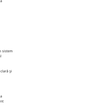
ra
un sistem
l
 clară şi
za
unt