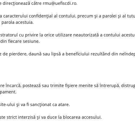
 se direcţionează către rmu@uefiscdi.ro.
 caracterului confidenţial al contului, precum şi a parolei şi al tut
u parola acestuia.
ratorul cu privire la orice utilizare neautorizată a contului acestu
din fiecare sesiune.
az de pierdere, daună sau lipsă a beneficiului rezultând din neînde
are încarcă, postează sau trimite fişiere menite să întrerupă, distru
hipament.
ite-ului şi va fi sancţionat ca atare.
te strict interzisă şi va duce la blocarea accesului.