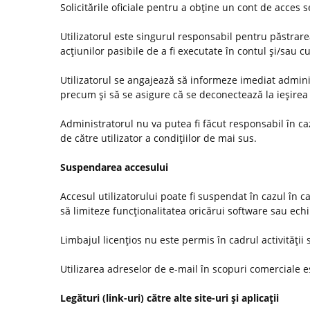
Solicitările oficiale pentru a obţine un cont de acces
Utilizatorul este singurul responsabil pentru păstrarea
acţiunilor pasibile de a fi executate în contul şi/sau c
Utilizatorul se angajează să informeze imediat administ
precum şi să se asigure că se deconectează la ieşirea 
Administratorul nu va putea fi făcut responsabil în c
de către utilizator a condiţiilor de mai sus.
Suspendarea accesului
Accesul utilizatorului poate fi suspendat în cazul în c
să limiteze funcţionalitatea oricărui software sau ec
Limbajul licenţios nu este permis în cadrul activităţii s
Utilizarea adreselor de e-mail în scopuri comerciale es
Legături (link-uri) către alte site-uri şi aplicaţii