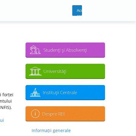
Acces
cont
Studenţi şi Absolvenţi
Universităţi
Instituţii Centrale
 forței
ntului
CNFIS).
Despre REI
ui
Informații generale