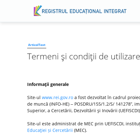
ArticolText
Termeni şi condiţii de utilizar
Informaţii generale
Site-ul
www.rei.gov.ro
a fost dezvoltat în cadrul proiec
de muncă (INFO-HE) ‒ POSDRU/155/1.2/S/ 141278”, imp
Superior, a Cercetării, Dezvoltării şi Inovării (UEFISC
Site-ul este administrat de MEC prin UEFISCDI, institu
Educaţiei și Cercetării
(MEC).