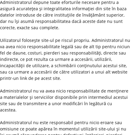
Administratorul depune toate eforturile necesare pentru a
asigură acurateţea şi integralitatea informaţiei din site în baza
datelor introduse de către instituţiile de învăţământ superior,
dar nu îşi asumă responsabilitatea dacă aceste date nu sunt
corecte, exacte sau complete.
Uilizatorul foloseşte site-ul pe riscul propriu. Administratorul nu
va avea nicio responsabilitate legală sau de alt tip pentru niciun
fel de daune, costuri, pierderi sau responsabilităţi, directe sau
indirecte, ce pot rezulta ca urmare a accesării, utilizării,
incapacităţii de utilizare, a schimbării conţinutului acestui site,
sau ca urmare a accesării de către utilizatori a unui alt website
printr-un link de pe acest site.
Administratorul nu va avea nicio responsabilitate de menţinere
a materialelor şi serviciilor disponibile prin intermediul acestui
site sau de transmitere a unor modificări în legătură cu
acestea.
Administratorul nu este responsabil pentru nicio eroare sau
omisiune ce poate apărea în momentul utilizării site-ului şi nu