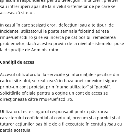
îşi asumă răspunderea pentru defecţiuni, întârzieri, pierderi
sau întreruperi apărute la nivelul sistemelor de pe care se
accesează site-ul.
În cazul în care sesizaţi erori, defecţiuni sau alte tipuri de
incidente, utilizatorul le poate semnala folosind adresa
rmu@uefiscdi.ro şi se va încerca pe cât posibil remedierea
problemelor, dacă acestea provin de la nivelul sistemelor puse
la dispoziţie de Administrator.
Condiţii de acces
Accesul utilizatorului la serviciile şi informaţiile specifice din
cadrul site-ului, se realizează în baza unei conexiuni sigure
printr-un cont protejat prin “nume utilizator” şi “parolă”.
Solicitările oficiale pentru a obţine un cont de acces se
direcţionează către rmu@uefiscdi.ro.
Utilizatorul este singurul responsabil pentru păstrarea
caracterului confidenţial al contului, precum şi a parolei şi al
tuturor acţiunilor pasibile de a fi executate în contul şi/sau cu
parola acestuia.