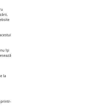
ru
ării,
website
acestui
nu îşi
cesează
e la
 printr-