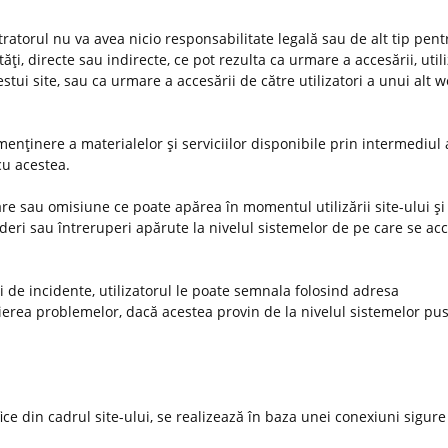
stratorul nu va avea nicio responsabilitate legală sau de alt tip pent
ţi, directe sau indirecte, ce pot rezulta ca urmare a accesării, utiliz
estui site, sau ca urmare a accesării de către utilizatori a unui alt 
enţinere a materialelor şi serviciilor disponibile prin intermediul 
 cu acestea.
e sau omisiune ce poate apărea în momentul utilizării site-ului şi 
deri sau întreruperi apărute la nivelul sistemelor de pe care se ac
uri de incidente, utilizatorul le poate semnala folosind adresa
ierea problemelor, dacă acestea provin de la nivelul sistemelor pus
ifice din cadrul site-ului, se realizează în baza unei conexiuni sigure