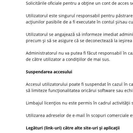
Solicitările oficiale pentru a obţine un cont de acces
Utilizatorul este singurul responsabil pentru păstrarea
acţiunilor pasibile de a fi executate în contul şi/sau c
Utilizatorul se angajează să informeze imediat administ
precum şi să se asigure că se deconectează la ieşirea 
Administratorul nu va putea fi făcut responsabil în c
de către utilizator a condiţiilor de mai sus.
Suspendarea accesului
Accesul utilizatorului poate fi suspendat în cazul în c
să limiteze funcţionalitatea oricărui software sau ec
Limbajul licenţios nu este permis în cadrul activităţii s
Utilizarea adreselor de e-mail în scopuri comerciale es
Legături (link-uri) către alte site-uri şi aplicaţii