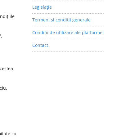
Legislaţie
ndiţiile
Termeni şi condiţii generale
Condiții de utilizare ale platformei
".
Contact
acestea
ciu.
itate cu