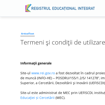
ArticolText
Termeni şi condiţii de utilizar
Informaţii generale
Site-ul
www.rei.gov.ro
a fost dezvoltat în cadrul proiec
de muncă (INFO-HE) ‒ POSDRU/155/1.2/S/ 141278”, imp
Superior, a Cercetării, Dezvoltării şi Inovării (UEFISC
Site-ul este administrat de MEC prin UEFISCDI, institu
Educaţiei și Cercetării
(MEC).