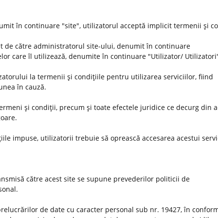
umit în continuare "site", utilizatorul acceptă implicit termenii şi co
t de către administratorul site-ului, denumit în continuare
or care îl utilizează, denumite în continuare "Utilizator/ Utilizatori
orului la termenii şi condiţiile pentru utilizarea serviciilor, fiind
iunea în cauză.
 termeni şi condiţii, precum şi toate efectele juridice ce decurg din 
goare.
iile impuse, utilizatorii trebuie să oprească accesarea acestui servi
nsmisă către acest site se supune prevederilor politicii de
rsonal.
prelucrărilor de date cu caracter personal sub nr. 19427, în conform