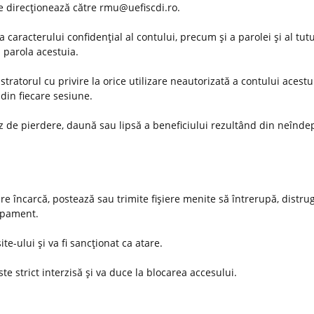
 se direcţionează către rmu@uefiscdi.ro.
 caracterului confidenţial al contului, precum şi a parolei şi al tut
u parola acestuia.
ratorul cu privire la orice utilizare neautorizată a contului acestu
din fiecare sesiune.
az de pierdere, daună sau lipsă a beneficiului rezultând din neînde
are încarcă, postează sau trimite fişiere menite să întrerupă, distru
hipament.
ite-ului şi va fi sancţionat ca atare.
te strict interzisă şi va duce la blocarea accesului.