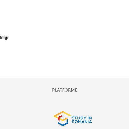
itigii
PLATFORME