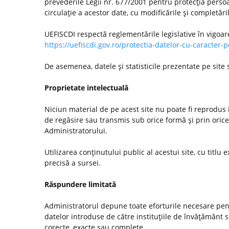
prevederile Legii nr. 677/2001 pentru protecţia persoa
circulaţie a acestor date, cu modificările şi completări
UEFISCDI respectă reglementările legislative în vigoar
https://uefiscdi.gov.ro/protectia-datelor-cu-caracter-
De asemenea, datele şi statisticile prezentate pe site
Proprietate intelectuală
Niciun material de pe acest site nu poate fi reprodus i
de regăsire sau transmis sub orice formă şi prin orice
Administratorului.
Utilizarea conţinutului public al acestui site, cu titlu e
precisă a sursei.
Răspundere limitată
Administratorul depune toate eforturile necesare pentr
datelor introduse de către instituţiile de învăţământ
corecte, exacte sau complete.