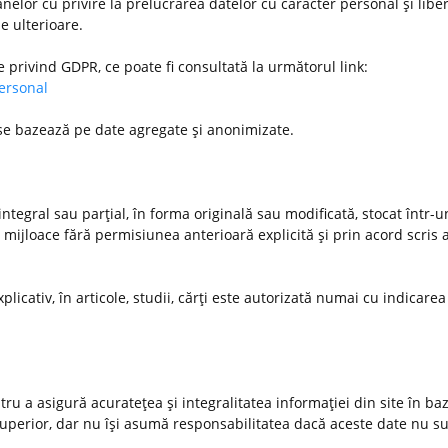
nelor cu privire la prelucrarea datelor cu caracter personal şi libe
le ulterioare.
e privind GDPR, ce poate fi consultată la următorul link:
personal
 se bazează pe date agregate şi anonimizate.
ntegral sau parţial, în forma originală sau modificată, stocat într-
 mijloace fără permisiunea anterioară explicită şi prin acord scris a
xplicativ, în articole, studii, cărţi este autorizată numai cu indicarea
u a asigură acurateţea şi integralitatea informaţiei din site în ba
 superior, dar nu îşi asumă responsabilitatea dacă aceste date nu s