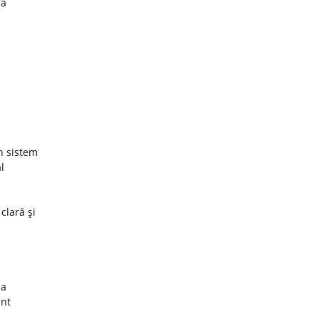
ra
un sistem
l
 clară şi
za
unt