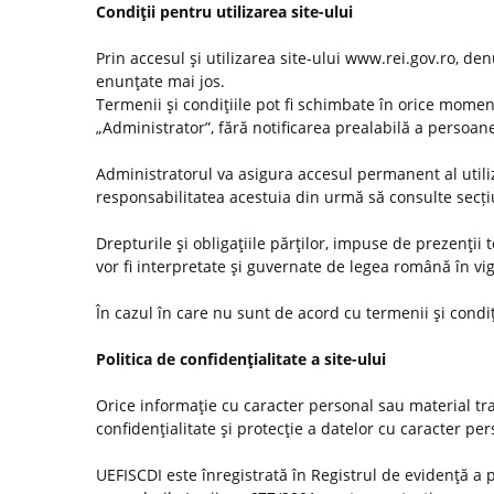
Condiţii pentru utilizarea site-ului
Prin accesul şi utilizarea site-ului www.rei.gov.ro, den
enunţate mai jos.
Termenii şi condiţiile pot fi schimbate în orice momen
„Administrator”, fără notificarea prealabilă a persoanel
Administratorul va asigura accesul permanent al utilizat
responsabilitatea acestuia din urmă să consulte secț
Drepturile şi obligaţiile părţilor, impuse de prezenţii
vor fi interpretate şi guvernate de legea română în vi
În cazul în care nu sunt de acord cu termenii şi condiţ
Politica de confidenţialitate a site-ului
Orice informaţie cu caracter personal sau material tra
confidenţialitate şi protecţie a datelor cu caracter pe
UEFISCDI este înregistrată în Registrul de evidenţă a 