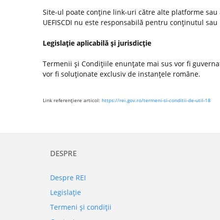
Site-ul poate conţine link-uri către alte platforme sau
UEFISCDI nu este responsabilă pentru conţinutul sau poli
Legislaţie aplicabilă şi jurisdicţie
Termenii şi Condiţiile enunţate mai sus vor fi guvernate
vor fi soluţionate exclusiv de instanţele române.
Link referenţiere articol:
https://rei.gov.ro/termeni-si-conditii-de-util-18
DESPRE
Despre REI
Legislaţie
Termeni şi condiţii