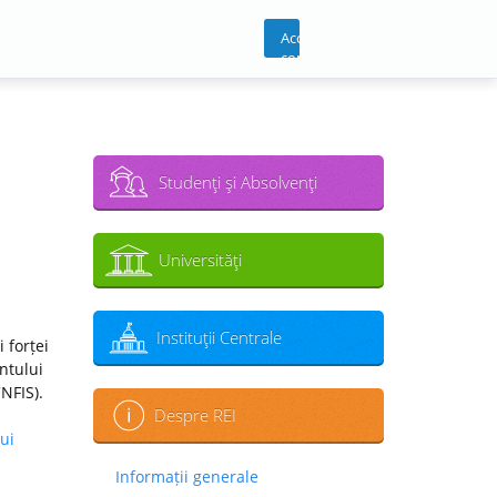
Acces
cont
Studenţi şi Absolvenţi
Universităţi
Instituţii Centrale
 forței
ntului
CNFIS).
Despre REI
ui
Informații generale