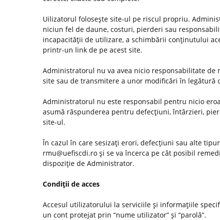
Uilizatorul foloseşte site-ul pe riscul propriu. Admini
niciun fel de daune, costuri, pierderi sau responsabilită
incapacităţii de utilizare, a schimbării conţinutului ac
printr-un link de pe acest site.
Administratorul nu va avea nicio responsabilitate de m
site sau de transmitere a unor modificări în legătură
Administratorul nu este responsabil pentru nicio eroar
asumă răspunderea pentru defecţiuni, întârzieri, pier
site-ul.
În cazul în care sesizaţi erori, defecţiuni sau alte tip
rmu@uefiscdi.ro şi se va încerca pe cât posibil remed
dispoziţie de Administrator.
Condiţii de acces
Accesul utilizatorului la serviciile şi informaţiile spec
un cont protejat prin “nume utilizator” şi “parolă”.