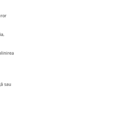
uror
ia,
plinirea
gă sau