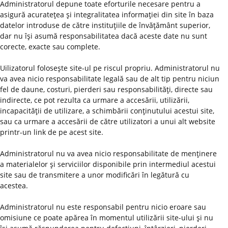
Administratorul depune toate eforturile necesare pentru a
asigură acurateţea şi integralitatea informaţiei din site în baza
datelor introduse de către instituţiile de învăţământ superior,
dar nu îşi asumă responsabilitatea dacă aceste date nu sunt
corecte, exacte sau complete.
Uilizatorul foloseşte site-ul pe riscul propriu. Administratorul nu
va avea nicio responsabilitate legală sau de alt tip pentru niciun
fel de daune, costuri, pierderi sau responsabilităţi, directe sau
indirecte, ce pot rezulta ca urmare a accesării, utilizării,
incapacităţii de utilizare, a schimbării conţinutului acestui site,
sau ca urmare a accesării de către utilizatori a unui alt website
printr-un link de pe acest site.
Administratorul nu va avea nicio responsabilitate de menţinere
a materialelor şi serviciilor disponibile prin intermediul acestui
site sau de transmitere a unor modificări în legătură cu
acestea.
Administratorul nu este responsabil pentru nicio eroare sau
omisiune ce poate apărea în momentul utilizării site-ului şi nu