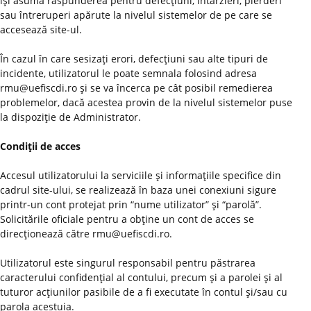
îşi asumă răspunderea pentru defecţiuni, întârzieri, pierderi
sau întreruperi apărute la nivelul sistemelor de pe care se
accesează site-ul.
În cazul în care sesizaţi erori, defecţiuni sau alte tipuri de
incidente, utilizatorul le poate semnala folosind adresa
rmu@uefiscdi.ro şi se va încerca pe cât posibil remedierea
problemelor, dacă acestea provin de la nivelul sistemelor puse
la dispoziţie de Administrator.
Condiţii de acces
Accesul utilizatorului la serviciile şi informaţiile specifice din
cadrul site-ului, se realizează în baza unei conexiuni sigure
printr-un cont protejat prin “nume utilizator” şi “parolă”.
Solicitările oficiale pentru a obţine un cont de acces se
direcţionează către rmu@uefiscdi.ro.
Utilizatorul este singurul responsabil pentru păstrarea
caracterului confidenţial al contului, precum şi a parolei şi al
tuturor acţiunilor pasibile de a fi executate în contul şi/sau cu
parola acestuia.