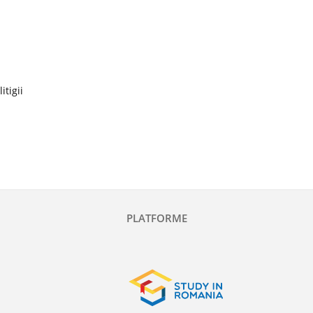
itigii
PLATFORME