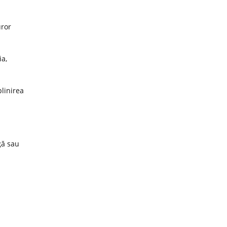
uror
ia,
plinirea
gă sau