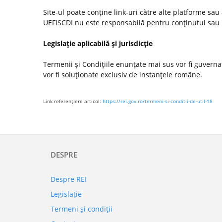
Site-ul poate conţine link-uri către alte platforme sau
UEFISCDI nu este responsabilă pentru conţinutul sau poli
Legislaţie aplicabilă şi jurisdicţie
Termenii şi Condiţiile enunţate mai sus vor fi guvernate
vor fi soluţionate exclusiv de instanţele române.
Link referenţiere articol:
https://rei.gov.ro/termeni-si-conditii-de-util-18
DESPRE
Despre REI
Legislaţie
Termeni şi condiţii