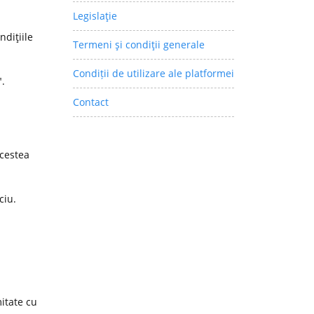
Legislaţie
ndiţiile
Termeni şi condiţii generale
Condiții de utilizare ale platformei
".
Contact
acestea
ciu.
itate cu