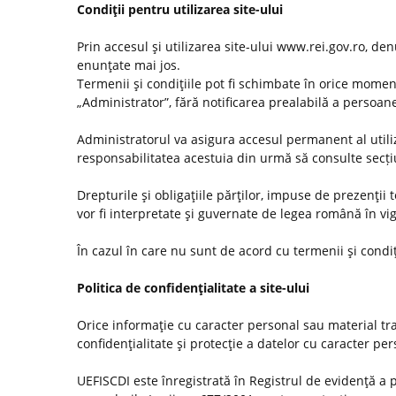
Condiţii pentru utilizarea site-ului
Prin accesul şi utilizarea site-ului www.rei.gov.ro, den
enunţate mai jos.
Termenii şi condiţiile pot fi schimbate în orice momen
„Administrator”, fără notificarea prealabilă a persoanel
Administratorul va asigura accesul permanent al utilizat
responsabilitatea acestuia din urmă să consulte secț
Drepturile şi obligaţiile părţilor, impuse de prezenţii
vor fi interpretate şi guvernate de legea română în vi
În cazul în care nu sunt de acord cu termenii şi condiţ
Politica de confidenţialitate a site-ului
Orice informaţie cu caracter personal sau material tra
confidenţialitate şi protecţie a datelor cu caracter pe
UEFISCDI este înregistrată în Registrul de evidenţă a 