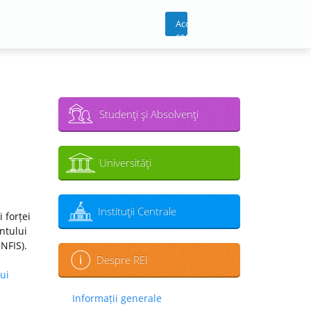
Acces
cont
Studenţi şi Absolvenţi
Universităţi
Instituţii Centrale
 forței
ntului
CNFIS).
Despre REI
ui
Informații generale