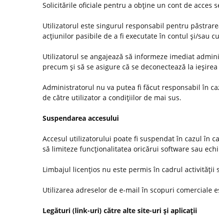
Solicitările oficiale pentru a obţine un cont de acces
Utilizatorul este singurul responsabil pentru păstrarea
acţiunilor pasibile de a fi executate în contul şi/sau c
Utilizatorul se angajează să informeze imediat administ
precum şi să se asigure că se deconectează la ieşirea 
Administratorul nu va putea fi făcut responsabil în c
de către utilizator a condiţiilor de mai sus.
Suspendarea accesului
Accesul utilizatorului poate fi suspendat în cazul în c
să limiteze funcţionalitatea oricărui software sau ec
Limbajul licenţios nu este permis în cadrul activităţii s
Utilizarea adreselor de e-mail în scopuri comerciale es
Legături (link-uri) către alte site-uri şi aplicaţii