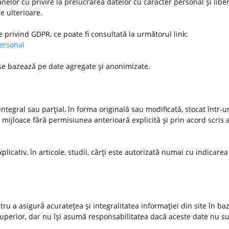
nelor cu privire la prelucrarea datelor cu caracter personal şi libe
le ulterioare.
e privind GDPR, ce poate fi consultată la următorul link:
personal
 se bazează pe date agregate şi anonimizate.
ntegral sau parţial, în forma originală sau modificată, stocat într-
 mijloace fără permisiunea anterioară explicită şi prin acord scris a
xplicativ, în articole, studii, cărţi este autorizată numai cu indicarea
u a asigură acurateţea şi integralitatea informaţiei din site în ba
 superior, dar nu îşi asumă responsabilitatea dacă aceste date nu s