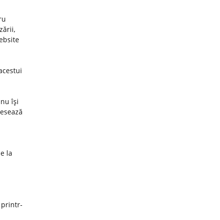
ru
ării,
website
acestui
nu îşi
cesează
e la
 printr-