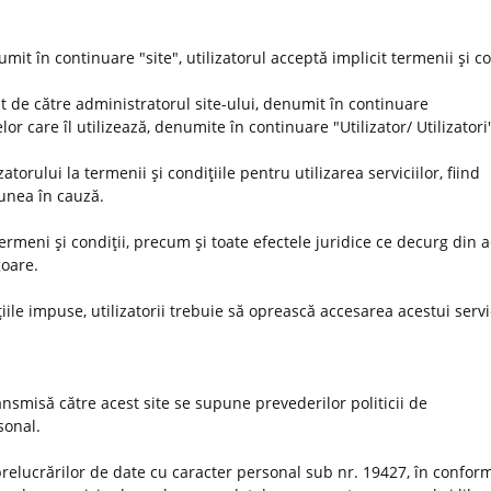
umit în continuare "site", utilizatorul acceptă implicit termenii şi co
t de către administratorul site-ului, denumit în continuare
or care îl utilizează, denumite în continuare "Utilizator/ Utilizatori
orului la termenii şi condiţiile pentru utilizarea serviciilor, fiind
iunea în cauză.
 termeni şi condiţii, precum şi toate efectele juridice ce decurg din 
goare.
iile impuse, utilizatorii trebuie să oprească accesarea acestui servi
nsmisă către acest site se supune prevederilor politicii de
rsonal.
prelucrărilor de date cu caracter personal sub nr. 19427, în conform