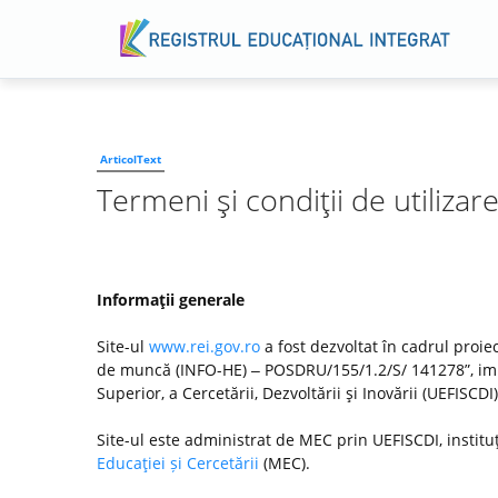
ArticolText
Termeni şi condiţii de utilizar
Informaţii generale
Site-ul
www.rei.gov.ro
a fost dezvoltat în cadrul proiec
de muncă (INFO-HE) ‒ POSDRU/155/1.2/S/ 141278”, imp
Superior, a Cercetării, Dezvoltării şi Inovării (UEFISC
Site-ul este administrat de MEC prin UEFISCDI, institu
Educaţiei și Cercetării
(MEC).