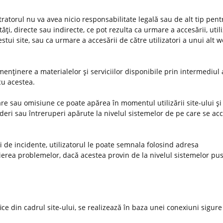
stratorul nu va avea nicio responsabilitate legală sau de alt tip pent
ţi, directe sau indirecte, ce pot rezulta ca urmare a accesării, utiliz
estui site, sau ca urmare a accesării de către utilizatori a unui alt 
enţinere a materialelor şi serviciilor disponibile prin intermediul 
 cu acestea.
e sau omisiune ce poate apărea în momentul utilizării site-ului şi 
deri sau întreruperi apărute la nivelul sistemelor de pe care se ac
uri de incidente, utilizatorul le poate semnala folosind adresa
ierea problemelor, dacă acestea provin de la nivelul sistemelor pus
ifice din cadrul site-ului, se realizează în baza unei conexiuni sigure