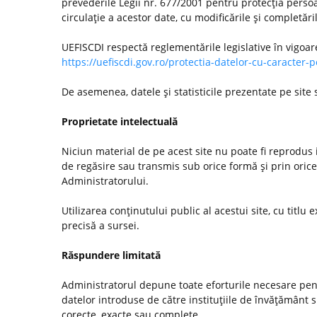
prevederile Legii nr. 677/2001 pentru protecţia persoa
circulaţie a acestor date, cu modificările şi completări
UEFISCDI respectă reglementările legislative în vigoar
https://uefiscdi.gov.ro/protectia-datelor-cu-caracter-
De asemenea, datele şi statisticile prezentate pe site
Proprietate intelectuală
Niciun material de pe acest site nu poate fi reprodus i
de regăsire sau transmis sub orice formă şi prin orice
Administratorului.
Utilizarea conţinutului public al acestui site, cu titlu e
precisă a sursei.
Răspundere limitată
Administratorul depune toate eforturile necesare pentr
datelor introduse de către instituţiile de învăţământ
corecte, exacte sau complete.