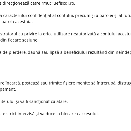
 se direcţionează către rmu@uefiscdi.ro.
 caracterului confidenţial al contului, precum şi a parolei şi al tut
u parola acestuia.
ratorul cu privire la orice utilizare neautorizată a contului acestu
din fiecare sesiune.
az de pierdere, daună sau lipsă a beneficiului rezultând din neînde
are încarcă, postează sau trimite fişiere menite să întrerupă, distru
hipament.
ite-ului şi va fi sancţionat ca atare.
te strict interzisă şi va duce la blocarea accesului.