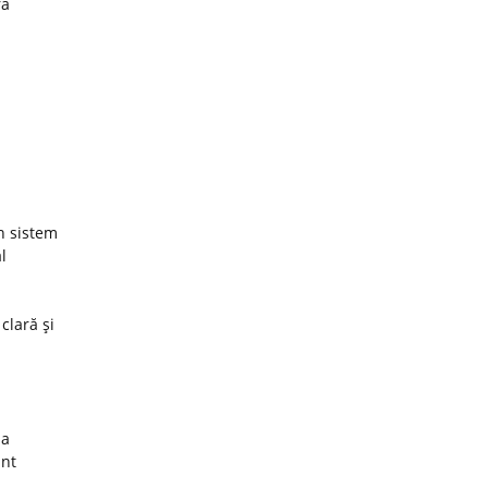
ra
un sistem
l
 clară şi
za
unt