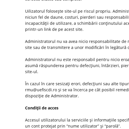
Uilizatorul foloseşte site-ul pe riscul propriu. Admini
niciun fel de daune, costuri, pierderi sau responsabilită
incapacităţii de utilizare, a schimbării conţinutului ac
printr-un link de pe acest site.
Administratorul nu va avea nicio responsabilitate de m
site sau de transmitere a unor modificări în legătură
Administratorul nu este responsabil pentru nicio eroar
asumă răspunderea pentru defecţiuni, întârzieri, pier
site-ul.
În cazul în care sesizaţi erori, defecţiuni sau alte tip
rmu@uefiscdi.ro şi se va încerca pe cât posibil remed
dispoziţie de Administrator.
Condiţii de acces
Accesul utilizatorului la serviciile şi informaţiile spec
un cont protejat prin “nume utilizator” şi “parolă”.